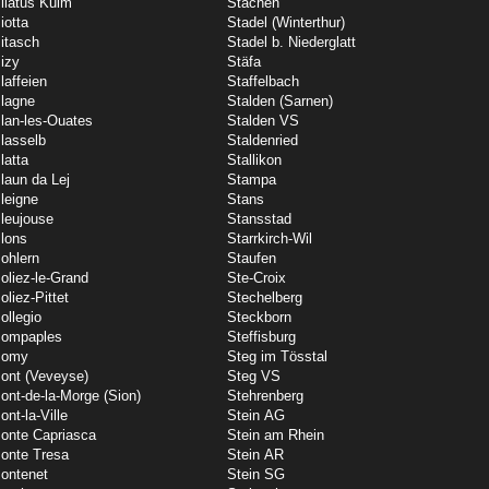
ilatus Kulm
Stachen
iotta
Stadel (Winterthur)
itasch
Stadel b. Niederglatt
izy
Stäfa
laffeien
Staffelbach
lagne
Stalden (Sarnen)
lan-les-Ouates
Stalden VS
lasselb
Staldenried
latta
Stallikon
laun da Lej
Stampa
leigne
Stans
leujouse
Stansstad
lons
Starrkirch-Wil
ohlern
Staufen
oliez-le-Grand
Ste-Croix
oliez-Pittet
Stechelberg
ollegio
Steckborn
ompaples
Steffisburg
Pomy
Steg im Tösstal
ont (Veveyse)
Steg VS
ont-de-la-Morge (Sion)
Stehrenberg
ont-la-Ville
Stein AG
onte Capriasca
Stein am Rhein
onte Tresa
Stein AR
ontenet
Stein SG