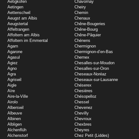
Aetigkofen
Chavornay
Aetingen
Cheiry
Aettenschwil
Chemin
Aeugst am Albis
Chenaux
Aeugstertal
Chêne-Bougeries
Affeltrangen
Chêne-Bourg
Affoltern am Albis
Chêne-Pâquier
Affoltern im Emmental
Chénens
Agarn
Chermignon
Agarone
Chermignon-d’en-Bas
Agasul
Chernex
Agiez
Chesalles-sur-Moudon
Agno
Chesalles-sur-Oron
Agra
Cheseaux-Noréaz
Agriswil
Cheseaux-sur-Lausanne
Aigle
Chéserex
Aïre
Chesières
Aire-la-Ville
Chésopelloz
Airolo
Chessel
Alberswil
Chevenez
Albeuve
Chevilly
Albinen
Chevroux
Albligen
Chexbres
Alchenflüh
Cheyres
Alchenstorf
Chez Petit (Liddes)