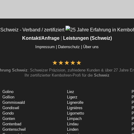
Kontakt/Anfrage
|
Leistungen (Schweiz)
Impressum |
Datenschutz |
Über uns
hrung Schweiz
: Schweizer Präzision, zufriedene Kunden & über 27 Jahre Er
Ihr zertifizierter Kernbohren-Profi für die
Schweiz
Golino
Liez
P
Gollion
Ligerz
P
Gommiswald
Lignerolle
P
Gondiswil
Lignières
P
Gondo
Ligornetto
P
Gonten
Limpach
P
Gontenbad
Lindau
P
Gontenschwil
Linden
P