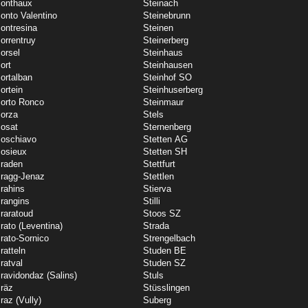
onthaux
Steinach
onto Valentino
Steinebrunn
ontresina
Steinen
orrentruy
Steinerberg
orsel
Steinhaus
ort
Steinhausen
ortalban
Steinhof SO
ortein
Steinhuserberg
orto Ronco
Steinmaur
orza
Stels
osat
Sternenberg
oschiavo
Stetten AG
osieux
Stetten SH
raden
Stettfurt
ragg-Jenaz
Stettlen
rahins
Stierva
rangins
Stilli
raratoud
Stoos SZ
rato (Leventina)
Strada
rato-Sornico
Strengelbach
ratteln
Studen BE
ratval
Studen SZ
ravidondaz (Salins)
Stuls
räz
Stüsslingen
raz (Vully)
Suberg