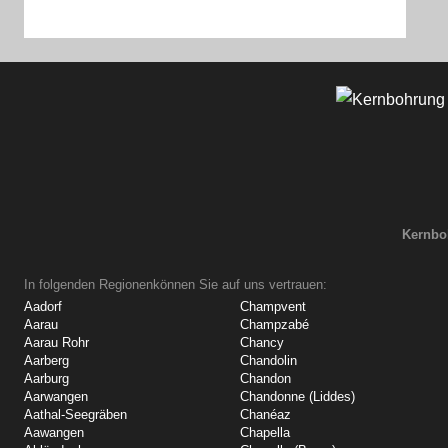
Kernbo
In folgenden Regionenkönnen Sie auf uns vertrauen:
Aadorf
Champvent
Aarau
Champzabé
Aarau Rohr
Chancy
Aarberg
Chandolin
Aarburg
Chandon
Aarwangen
Chandonne (Liddes)
Aathal-Seegräben
Chanéaz
Aawangen
Chapella