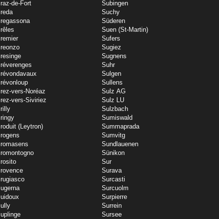
raz-de-Fort
Subingen
reda
Suchy
regassona
Süderen
rêles
Suen (St-Martin)
remier
Sufers
reonzo
Sugiez
resinge
Sugnens
réverenges
Suhr
révondavaux
Sulgen
révonloup
Sullens
rez-vers-Noréaz
Sulz AG
rez-vers-Siviriez
Sulz LU
rilly
Sulzbach
ringy
Sumiswald
roduit (Leytron)
Summaprada
rogens
Sumvitg
romasens
Sundlauenen
romontogno
Sünikon
rosito
Sur
rovence
Surava
rugiasco
Surcasti
ugerna
Surcuolm
uidoux
Surpierre
ully
Surrein
uplinge
Sursee