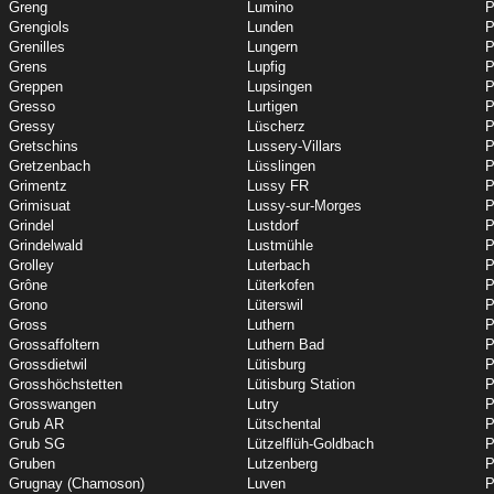
Greng
Lumino
P
Grengiols
Lunden
P
Grenilles
Lungern
P
Grens
Lupfig
P
Greppen
Lupsingen
P
Gresso
Lurtigen
P
Gressy
Lüscherz
P
Gretschins
Lussery-Villars
P
Gretzenbach
Lüsslingen
P
Grimentz
Lussy FR
P
Grimisuat
Lussy-sur-Morges
P
Grindel
Lustdorf
P
Grindelwald
Lustmühle
P
Grolley
Luterbach
P
Grône
Lüterkofen
P
Grono
Lüterswil
P
Gross
Luthern
P
Grossaffoltern
Luthern Bad
P
Grossdietwil
Lütisburg
P
Grosshöchstetten
Lütisburg Station
P
Grosswangen
Lutry
P
Grub AR
Lütschental
P
Grub SG
Lützelflüh-Goldbach
P
Gruben
Lutzenberg
P
Grugnay (Chamoson)
Luven
P