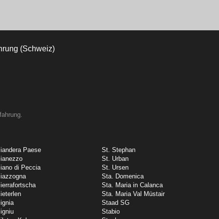
fahrung.
iandera Paese
St. Stephan
ianezzo
St. Urban
iano di Peccia
St. Ursen
iazzogna
Sta. Domenica
ierrafortscha
Sta. Maria in Calanca
ieterlen
Sta. Maria Val Müstair
ignia
Staad SG
igniu
Stabio