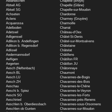
Abländschen
Chapelle (Broye)
Abtwil AG
Chapelle (Glâne)
Abtwil SG
Chapelle-sur-Moudon
Achseten
Chardonne
Aclens
Charmey (Gruyère)
Acquarossa
Charmoille
Adelboden
Charrat
Adetswil
Château-d’Oex
Adligenswil
Châtel-St-Denis
Adlikon b. Andelfingen
Châtel-sur-Montsalvens
Adlikon b. Regensdorf
Châtelaine
Adliswil
Châtelat
Aedermannsdorf
Châtillens
Aefligen
Châtillon FR
Aegerten
Châtillon JU
Aesch (Neftenbach)
Châtonnaye
Aesch BL
Chaumont
Aesch LU
Chavannes-de-Bogis
Aesch ZH
Chavannes-des-Bois
Aeschau
Chavannes-le-Chêne
Aeschi b. Spiez
Chavannes-le-Veyron
Aeschi SO
Chavannes-les-Forts
Aeschiried
Chavannes-près-Renens
Aeschlen b. Oberdiessbach
Chavannes-sous-Orsonnens
Aeschlen ob Gunten
Chavannes-sur-Moudon