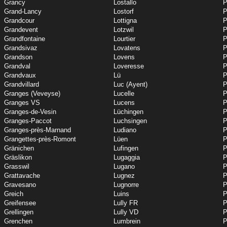
Grancy
Lostallo
P
Grand-Lancy
Lostorf
P
Grandcour
Lottigna
P
Grandevent
Lotzwil
P
Grandfontaine
Lourtier
P
Grandsivaz
Lovatens
P
Grandson
Lovens
P
Grandval
Loveresse
P
Grandvaux
Lü
P
Grandvillard
Luc (Ayent)
P
Granges (Veveyse)
Lucelle
P
Granges VS
Lucens
P
Granges-de-Vesin
Lüchingen
P
Granges-Paccot
Luchsingen
P
Granges-près-Marnand
Ludiano
P
Grangettes-près-Romont
Lüen
P
Gränichen
Lufingen
P
Gräslikon
Lugaggia
P
Grasswil
Lugano
P
Grattavache
Lugnez
P
Gravesano
Lugnorre
P
Greich
Luins
P
Greifensee
Lully FR
P
Grellingen
Lully VD
P
Grenchen
Lumbrein
P