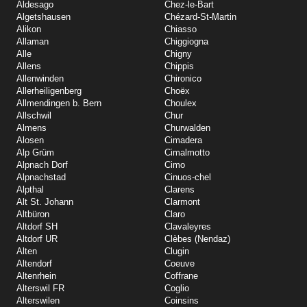
Aldesago
Chez-le-Bart
Algetshausen
Chézard-St-Martin
Alikon
Chiasso
Allaman
Chiggiogna
Alle
Chigny
Allens
Chippis
Allenwinden
Chironico
Allerheiligenberg
Choëx
Allmendingen b. Bern
Choulex
Allschwil
Chur
Almens
Churwalden
Alosen
Cimadera
Alp Grüm
Cimalmotto
Alpnach Dorf
Cimo
Alpnachstad
Cinuos-chel
Alpthal
Clarens
Alt St. Johann
Clarmont
Altbüron
Claro
Altdorf SH
Clavaleyres
Altdorf UR
Clèbes (Nendaz)
Alten
Clugin
Altendorf
Coeuve
Altenrhein
Coffrane
Alterswil FR
Coglio
Alterswilen
Coinsins