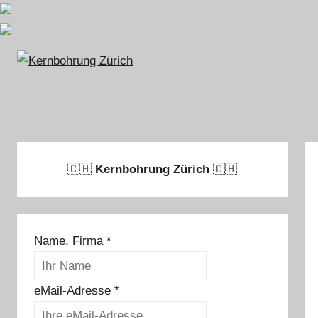
Zum
Inhalt
springen
🇨🇭
Kernbohrung Zürich
🇨🇭
Name, Firma
*
eMail-Adresse
*