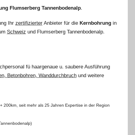
ung Flumserberg Tannenbodenalp
.
ung Ihr
zertifizierter
Anbieter für die
Kernbohrung
in
 um
Schweiz
und Flumserberg Tannenbodenalp.
achpersonal
fü haargenaue u. saubere Ausführung
en, Betonbohren, Wanddurchbruch
und weitere
200km, seit mehr als 25 Jahren Expertise in der Region
 Tannenbodenalp)