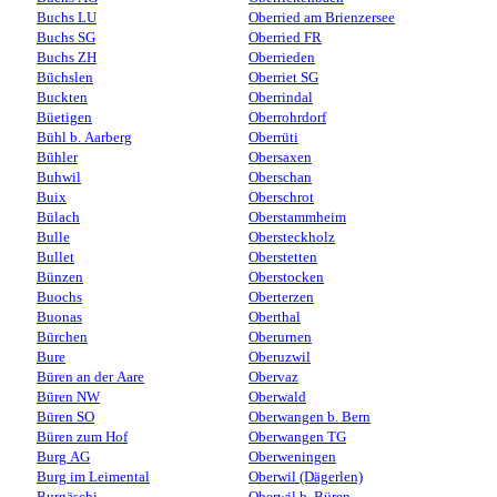
Buchs LU
Oberried am Brienzersee
Buchs SG
Oberried FR
Buchs ZH
Oberrieden
Büchslen
Oberriet SG
Buckten
Oberrindal
Büetigen
Oberrohrdorf
Bühl b. Aarberg
Oberrüti
Bühler
Obersaxen
Buhwil
Oberschan
Buix
Oberschrot
Bülach
Oberstammheim
Bulle
Obersteckholz
Bullet
Oberstetten
Bünzen
Oberstocken
Buochs
Oberterzen
Buonas
Oberthal
Bürchen
Oberurnen
Bure
Oberuzwil
Büren an der Aare
Obervaz
Büren NW
Oberwald
Büren SO
Oberwangen b. Bern
Büren zum Hof
Oberwangen TG
Burg AG
Oberweningen
Burg im Leimental
Oberwil (Dägerlen)
Burgäschi
Oberwil b. Büren