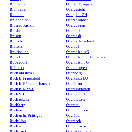
Brünisried
Obergerlafingen
Brunnadern
Obergesteln
Brunnen
Oberglatt ZH
Brunnenthal
Obergoldbach
Brusino Arsizio
Obergösgen
Brusio
Oberhallau
Bruson
Oberhasli
Brüttelen
Oberhelfenschwil
Brütten
Oberhof
Brüttisellen
Oberhofen AG
Bruzella
Oberhofen am Thunersee
Bubendorf
Oberhofen TG
Bubikon
Oberhünigen
Buch am Irchel
Oberiberg
Buch b. Frauenfeld
Oberkirch LU
Buch b. Kümmertshausen
Oberkulm
Buch b. Märwil
Oberlunkhofen
Buch SH
Obermumpf
Buchackern
Obermutten
Buchberg
Obernau
Buchen
Oberneunforn
Buchen im Prättigau
Oberönz
Buchillon
Oberösch
Buchrain
Oberramsern
Buchs AG
Oberrickenbach