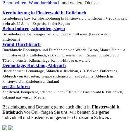
Betonbohren, Wanddurchbruch
und weitere Dienste.
Kernbohrung in Finsterwald b. Entlebuch
Kernbohrung bzw. Kernlochbohrung in Finsterwald b. Entlebuch + 200km, seit
mehr als 25 Jahren Expertise in der Region
Beton bohren, schneiden, sägen
Betonbohrung, Betonsägearbeiten, Fugenschnitt uvm. (Finsterwald b.
Entlebuch)
Wand-Durchbruch
Durchbruch: Bohrungen und Durchbruch von Wände, Beton, Mauer, Stein u.ä
in Finsterwald b. Entlebuch, z.B. zum Erweitern von Räumen, Einbau von
Türen u. Fenster, Klimaanlage, Kamin-Einbau u. weitere
Demontage, Rückbau, Abbruch
Handabbruch: Demontage, Abbruch u. Rückbau, z.B. Balkon-Entfernung,
Abbruch von Anbauten, Treppe entfernen u. handgeführter Abbruch in
Finsterwald b. Entlebuch u. Umland
seit 25 Jahren
Zertifiziert, kompetent, erfahren - über 25 Jahre für Finsterwald b. Entlebuch,
bekannt aus versch. Medien
Besichtigung und Beratung gerne auch
direkt
in
Finsterwald b.
Entlebuch
vor Ort - fragen Sie uns, wir beraten Sie gerne
individuell und kostenlos im gesamten Großraum Schweiz.