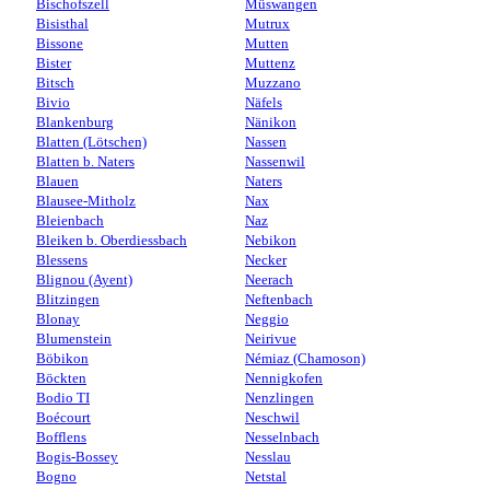
Bischofszell
Müswangen
Bisisthal
Mutrux
Bissone
Mutten
Bister
Muttenz
Bitsch
Muzzano
Bivio
Näfels
Blankenburg
Nänikon
Blatten (Lötschen)
Nassen
Blatten b. Naters
Nassenwil
Blauen
Naters
Blausee-Mitholz
Nax
Bleienbach
Naz
Bleiken b. Oberdiessbach
Nebikon
Blessens
Necker
Blignou (Ayent)
Neerach
Blitzingen
Neftenbach
Blonay
Neggio
Blumenstein
Neirivue
Böbikon
Némiaz (Chamoson)
Böckten
Nennigkofen
Bodio TI
Nenzlingen
Boécourt
Neschwil
Bofflens
Nesselnbach
Bogis-Bossey
Nesslau
Bogno
Netstal