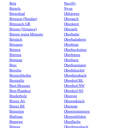
Brig
Nuvilly
Brigels
Nyon
Brigerbad
Obbürgen
Brignon (Nendaz)
Oberaach
Brinzauls GR
Oberägeri
Brione (Verzasca)
Oberarth
Brione sopra Minusio
Oberbalm
Brislach
Oberbalmberg
Brissago
Oberbipp
Bristen
Oberbuchsiten
Brittern
Oberbüren
Brittnau
Oberburg
Broc
Oberbussnang
Broglio
Oberbütschel
Bronschhofen
Oberdiessbach
Brontallo
Oberdorf BL
Brot-Dessous
Oberdorf NW
Brot-Plamboz
Oberdorf SO
Bruderholz
Oberegg
Brugg AG
Oberembrach
Brügg BE
Oberems
Brügglen
Oberengstringen
Brülisau
Oberentfelden
Brunegg
Oberflachs
Brünig
Oberfrittenbach