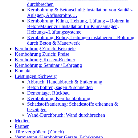
durchbrechen
Kernbohrung & Betonschnitt: Installation von Sanitär-
Anlagen, Abflussrohre,…
Kernbohrung: Klima, Heizung, Lüftung – Bohren in
Beton/Mauer zur Installation für Klimaanlagen,
Heizungs-/Lüftungssysteme
Kernbohrung: Rohre, Leitungen installieren – Bohrung
durch Beton & Mauerwerk
Kernbohrung Zürich: Beispiele
Kernbohrung Zürich: Preise
Kernbohrung: Kosten-Rechner
Kernbohrung: Seminar / Lehrgang
Kontakt
Leistungen (Schweiz)
Abbruch, Handabbruch & Entkernung
Beton bohren, sägen & schneiden
Demontage, Rückbau
Kernbohrung, Kernlochbohrung
Schadstoffsanierung: Schadestoffe erkennen &
beseitigen
Wand-Durchbruch: Wand durchbrechen
Medien
Partner
Türe vergrößern (Zürich)
Vermietung (Kernbohrer-Geräte, Bohrkronen