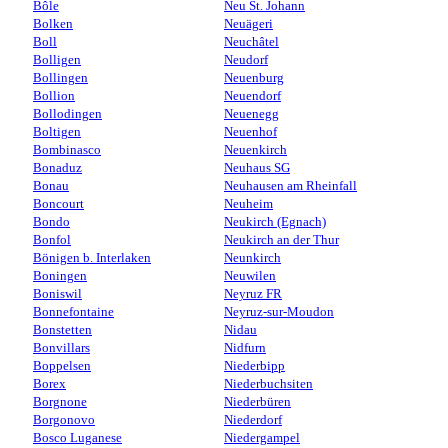
Bôle
Neu St. Johann
Bolken
Neuägeri
Boll
Neuchâtel
Bolligen
Neudorf
Bollingen
Neuenburg
Bollion
Neuendorf
Bollodingen
Neuenegg
Boltigen
Neuenhof
Bombinasco
Neuenkirch
Bonaduz
Neuhaus SG
Bonau
Neuhausen am Rheinfall
Boncourt
Neuheim
Bondo
Neukirch (Egnach)
Bonfol
Neukirch an der Thur
Bönigen b. Interlaken
Neunkirch
Boningen
Neuwilen
Boniswil
Neyruz FR
Bonnefontaine
Neyruz-sur-Moudon
Bonstetten
Nidau
Bonvillars
Nidfurn
Boppelsen
Niederbipp
Borex
Niederbuchsiten
Borgnone
Niederbüren
Borgonovo
Niederdorf
Bosco Luganese
Niedergampel