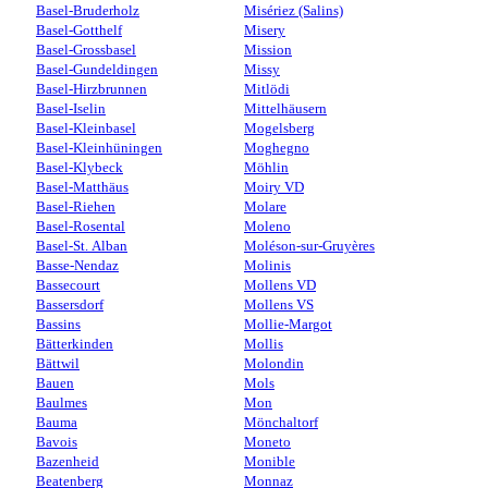
Basel-Bruderholz
Misériez (Salins)
Basel-Gotthelf
Misery
Basel-Grossbasel
Mission
Basel-Gundeldingen
Missy
Basel-Hirzbrunnen
Mitlödi
Basel-Iselin
Mittelhäusern
Basel-Kleinbasel
Mogelsberg
Basel-Kleinhüningen
Moghegno
Basel-Klybeck
Möhlin
Basel-Matthäus
Moiry VD
Basel-Riehen
Molare
Basel-Rosental
Moleno
Basel-St. Alban
Moléson-sur-Gruyères
Basse-Nendaz
Molinis
Bassecourt
Mollens VD
Bassersdorf
Mollens VS
Bassins
Mollie-Margot
Bätterkinden
Mollis
Bättwil
Molondin
Bauen
Mols
Baulmes
Mon
Bauma
Mönchaltorf
Bavois
Moneto
Bazenheid
Monible
Beatenberg
Monnaz