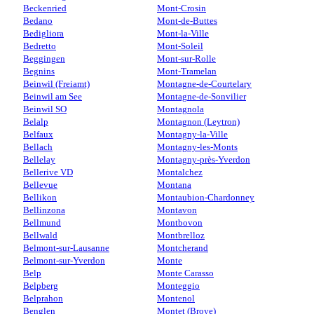
Beckenried
Mont-Crosin
Bedano
Mont-de-Buttes
Bedigliora
Mont-la-Ville
Bedretto
Mont-Soleil
Beggingen
Mont-sur-Rolle
Begnins
Mont-Tramelan
Beinwil (Freiamt)
Montagne-de-Courtelary
Beinwil am See
Montagne-de-Sonvilier
Beinwil SO
Montagnola
Belalp
Montagnon (Leytron)
Belfaux
Montagny-la-Ville
Bellach
Montagny-les-Monts
Bellelay
Montagny-près-Yverdon
Bellerive VD
Montalchez
Bellevue
Montana
Bellikon
Montaubion-Chardonney
Bellinzona
Montavon
Bellmund
Montbovon
Bellwald
Montbrelloz
Belmont-sur-Lausanne
Montcherand
Belmont-sur-Yverdon
Monte
Belp
Monte Carasso
Belpberg
Monteggio
Belprahon
Montenol
Benglen
Montet (Broye)