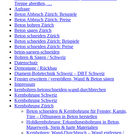
Treppe abreißen, …
Anfrage
Beton Abbruch Zürich: Beispiele
Beton Abbruch Zürich: Preise
Beton bohren Zürich
Beton sägen Zürich
Beton schneiden Zürich
Beton schneiden Zürich: Beispiele
Beton schneiden Zürich: Preise
beton-saegen-schneiden
Bohren & Sägen / Schweiz
Datenschutz
Demontage / Rückbau
Diament-Bohrtechnik Schweiz – DBT Schweiz
Fenster erweitern / vergrößern, Wand & Beton sägen
Impressum
kernbohren-betonschneiden-wand-durchbrechen
Kernbohrung Schweiz
Kernbohrung Schweiz
Kernbohrung Zürich
Beton schneiden & Kernbohrung für Fenster, Kamin,
Türe – Öffnungen in Beton herstellen
Hohlkernbohrung: Erkundungsbohrung in Beton,
Mauerwerk, Stein & harte Materialien
Kernbohren: Wand-Durchbruch – Wand entfernen /