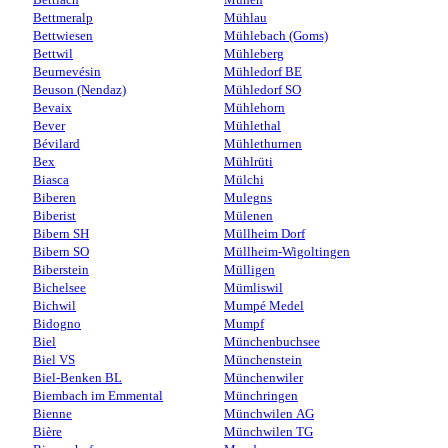
Bettmeralp
Mühlau
Bettwiesen
Mühlebach (Goms)
Bettwil
Mühleberg
Beurnevésin
Mühledorf BE
Beuson (Nendaz)
Mühledorf SO
Bevaix
Mühlehorn
Bever
Mühlethal
Bévilard
Mühlethurnen
Bex
Mühlrüti
Biasca
Mülchi
Biberen
Mulegns
Biberist
Mülenen
Bibern SH
Müllheim Dorf
Bibern SO
Müllheim-Wigoltingen
Biberstein
Mülligen
Bichelsee
Mümliswil
Bichwil
Mumpé Medel
Bidogno
Mumpf
Biel
Münchenbuchsee
Biel VS
Münchenstein
Biel-Benken BL
Münchenwiler
Biembach im Emmental
Münchringen
Bienne
Münchwilen AG
Bière
Münchwilen TG