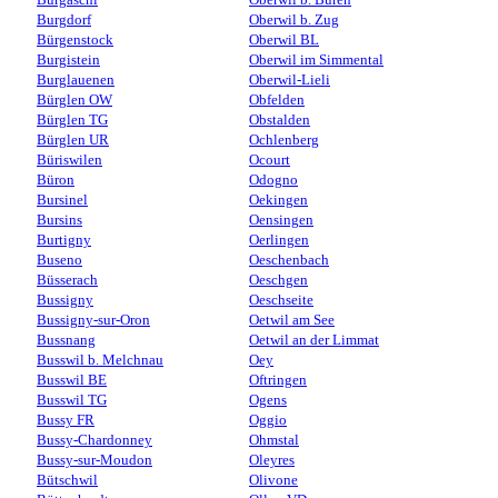
Burgdorf
Oberwil b. Zug
Bürgenstock
Oberwil BL
Burgistein
Oberwil im Simmental
Burglauenen
Oberwil-Lieli
Bürglen OW
Obfelden
Bürglen TG
Obstalden
Bürglen UR
Ochlenberg
Büriswilen
Ocourt
Büron
Odogno
Bursinel
Oekingen
Bursins
Oensingen
Burtigny
Oerlingen
Buseno
Oeschenbach
Büsserach
Oeschgen
Bussigny
Oeschseite
Bussigny-sur-Oron
Oetwil am See
Bussnang
Oetwil an der Limmat
Busswil b. Melchnau
Oey
Busswil BE
Oftringen
Busswil TG
Ogens
Bussy FR
Oggio
Bussy-Chardonney
Ohmstal
Bussy-sur-Moudon
Oleyres
Bütschwil
Olivone