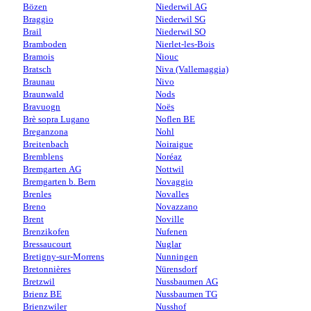
Bözen
Niederwil AG
Braggio
Niederwil SG
Brail
Niederwil SO
Bramboden
Nierlet-les-Bois
Bramois
Niouc
Bratsch
Niva (Vallemaggia)
Braunau
Nivo
Braunwald
Nods
Bravuogn
Noës
Brè sopra Lugano
Noflen BE
Breganzona
Nohl
Breitenbach
Noiraigue
Bremblens
Noréaz
Bremgarten AG
Nottwil
Bremgarten b. Bern
Novaggio
Brenles
Novalles
Breno
Novazzano
Brent
Noville
Brenzikofen
Nufenen
Bressaucourt
Nuglar
Bretigny-sur-Morrens
Nunningen
Bretonnières
Nürensdorf
Bretzwil
Nussbaumen AG
Brienz BE
Nussbaumen TG
Brienzwiler
Nusshof