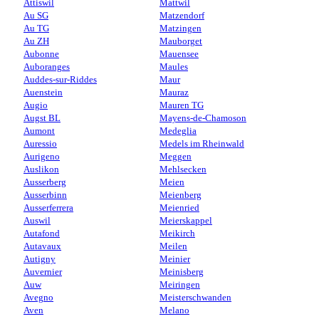
Attiswil
Mattwil
Au SG
Matzendorf
Au TG
Matzingen
Au ZH
Mauborget
Aubonne
Mauensee
Auboranges
Maules
Auddes-sur-Riddes
Maur
Auenstein
Mauraz
Augio
Mauren TG
Augst BL
Mayens-de-Chamoson
Aumont
Medeglia
Auressio
Medels im Rheinwald
Aurigeno
Meggen
Auslikon
Mehlsecken
Ausserberg
Meien
Ausserbinn
Meienberg
Ausserferrera
Meienried
Auswil
Meierskappel
Autafond
Meikirch
Autavaux
Meilen
Autigny
Meinier
Auvernier
Meinisberg
Auw
Meiringen
Avegno
Meisterschwanden
Aven
Melano