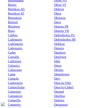
Büttenhardt
Ollon VD
Buttes
Ollon VS
Büttikon AG
Olsberg
Buttikon SZ
Olten
Buttisholz
Oltingen
Buttwil
Onex
Bützberg
Onnens FR
Buus
Onnens VD
Cabbio
Opfershofen TG
Cademario
Opfertshofen SH
Cadempino
Opfikon
Cadenazzo
Oppens
Cadro
Oppikon
Cagiallo
Oppligen
Calfreisen
Orbe
Calonico
Orges
Calpiogna
Origlio
Cama
Ormalingen
Camedo
Orny
Camignolo
Oron-la-Ville
Camischolas
Oron-le-Châtel
Camorino
Orpund
Campascio
Orselina
Campello
Orsières
Camperio
Orsonnens