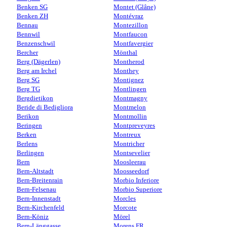
Benken SG
Montet (Glâne)
Benken ZH
Montévraz
Bennau
Montezillon
Bennwil
Montfaucon
Benzenschwil
Montfavergier
Bercher
Mönthal
Berg (Dägerlen)
Montherod
Berg am Irchel
Monthey
Berg SG
Montignez
Berg TG
Montlingen
Bergdietikon
Montmagny
Beride di Bedigliora
Montmelon
Berikon
Montmollin
Beringen
Montpreveyres
Berken
Montreux
Berlens
Montricher
Berlingen
Montsevelier
Bern
Moosleerau
Bern-Altstadt
Moosseedorf
Bern-Breitenrain
Morbio Inferiore
Bern-Felsenau
Morbio Superiore
Bern-Innenstadt
Morcles
Bern-Kirchenfeld
Morcote
Bern-Köniz
Mörel
Bern-Länggasse
Morens FR