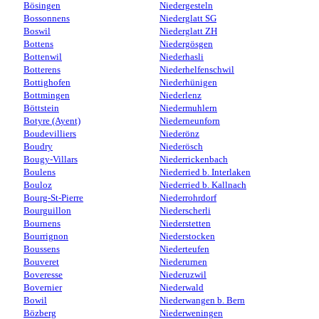
Bösingen
Niedergesteln
Bossonnens
Niederglatt SG
Boswil
Niederglatt ZH
Bottens
Niedergösgen
Bottenwil
Niederhasli
Botterens
Niederhelfenschwil
Bottighofen
Niederhünigen
Bottmingen
Niederlenz
Böttstein
Niedermuhlern
Botyre (Ayent)
Niederneunforn
Boudevilliers
Niederönz
Boudry
Niederösch
Bougy-Villars
Niederrickenbach
Boulens
Niederried b. Interlaken
Bouloz
Niederried b. Kallnach
Bourg-St-Pierre
Niederrohrdorf
Bourguillon
Niederscherli
Bournens
Niederstetten
Bourrignon
Niederstocken
Boussens
Niederteufen
Bouveret
Niederurnen
Boveresse
Niederuzwil
Bovernier
Niederwald
Bowil
Niederwangen b. Bern
Bözberg
Niederweningen