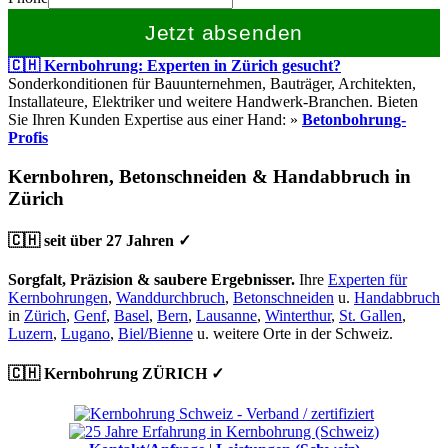
Jetzt absenden
🇨🇭 Kernbohrung: Experten in Zürich gesucht?
Sonderkonditionen für Bauunternehmen, Bauträger, Architekten,
Installateure, Elektriker und weitere Handwerk-Branchen. Bieten
Sie Ihren Kunden Expertise aus einer Hand: »
Betonbohrung-
Profis
Kernbohren, Betonschneiden & Handabbruch in
Zürich
🇨🇭 seit über 27 Jahren ✓
Sorgfalt, Präzision & saubere Ergebnisser.
Ihre
Experten für
Kernbohrungen
,
Wanddurchbruch
,
Betonschneiden
u.
Handabbruch
in
Zürich
,
Genf
,
Basel
,
Bern
,
Lausanne
,
Winterthur
,
St. Gallen
,
Luzern
,
Lugano
,
Biel/Bienne
u. weitere Orte in der Schweiz.
🇨🇭 Kernbohrung ZÜRICH ✓