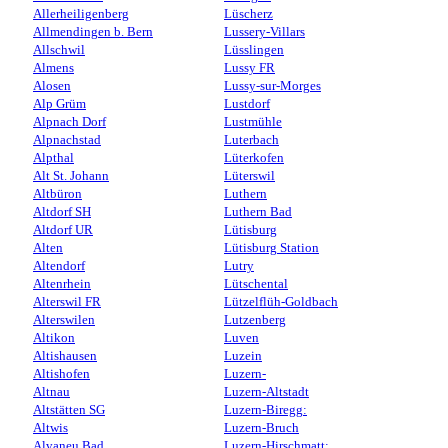
Allerheiligenberg
Lüscherz
Allmendingen b. Bern
Lussery-Villars
Allschwil
Lüsslingen
Almens
Lussy FR
Alosen
Lussy-sur-Morges
Alp Grüm
Lustdorf
Alpnach Dorf
Lustmühle
Alpnachstad
Luterbach
Alpthal
Lüterkofen
Alt St. Johann
Lüterswil
Altbüron
Luthern
Altdorf SH
Luthern Bad
Altdorf UR
Lütisburg
Alten
Lütisburg Station
Altendorf
Lutry
Altenrhein
Lütschental
Alterswil FR
Lützelflüh-Goldbach
Alterswilen
Lutzenberg
Altikon
Luven
Altishausen
Luzein
Altishofen
Luzern-
Altnau
Luzern-Altstadt
Altstätten SG
Luzern-Biregg:
Altwis
Luzern-Bruch
Alvaneu Bad
Luzern-Hirschmatt: