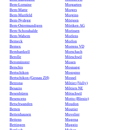
Bern-Lorraine
Morgarten
Bern-Matte
Morges
Bern-Murifeld
Morgins
Bern-Nydegg
Mörigen
Bern-Ostermundigen
Möriken AG
Bern-Schosshalde
Morissen
Bern-Wabern
Morlens
Berneck
Morlon
Bernex
Morrens VD
Bernhardzell
Morschach
Berolle
Mörschwil
Beromünster
Mosen
Berschis
Mosnang
Bertschikon
Mosogno
Bertschikon (Gossau ZH)
Mossel
Berzona
Môtier (Vully)
Besazio
Môtiers NE
Besenbüren
Mötschwil
Besencens
Motto (Blenio)
Betschwanden
Moudon
Betten
Moutier
Bettenhausen
Movelier
Bettens
Mugena
Bettingen
Muggio
Bettlach
Muhen