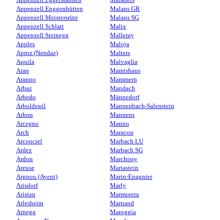
Appenzell Enggenhütten
Malans GR
Appenzell Meistersrüte
Malans SG
Appenzell Schlatt
Malix
Appenzell Steinegg
Malleray
Apples
Maloja
Aproz (Nendaz)
Malters
Aquila
Malvaglia
Aran
Mamishaus
Aranno
Mammern
Arbaz
Mandach
Arbedo
Männedorf
Arboldswil
Mannenbach-Salenstein
Arbon
Mannens
Arcegno
Manno
Arch
Maracon
Arconciel
Marbach LU
Ardez
Marbach SG
Ardon
Marchissy
Areuse
Mariastein
Argnou (Ayent)
Marin-Epagnier
Arisdorf
Marly
Aristau
Marmorera
Arlesheim
Marnand
Arnegg
Maroggia