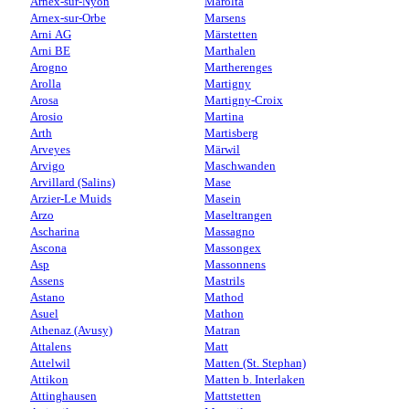
Arnex-sur-Nyon
Marolta
Arnex-sur-Orbe
Marsens
Arni AG
Märstetten
Arni BE
Marthalen
Arogno
Martherenges
Arolla
Martigny
Arosa
Martigny-Croix
Arosio
Martina
Arth
Martisberg
Arveyes
Märwil
Arvigo
Maschwanden
Arvillard (Salins)
Mase
Arzier-Le Muids
Masein
Arzo
Maseltrangen
Ascharina
Massagno
Ascona
Massongex
Asp
Massonnens
Assens
Mastrils
Astano
Mathod
Asuel
Mathon
Athenaz (Avusy)
Matran
Attalens
Matt
Attelwil
Matten (St. Stephan)
Attikon
Matten b. Interlaken
Attinghausen
Mattstetten