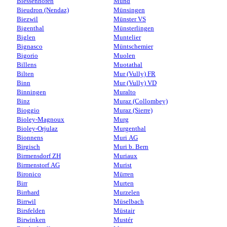
Biessenhofen
Mund
Bieudron (Nendaz)
Münsingen
Biezwil
Münster VS
Bigenthal
Münsterlingen
Biglen
Muntelier
Bignasco
Müntschemier
Bigorio
Muolen
Billens
Muotathal
Bilten
Mur (Vully) FR
Binn
Mur (Vully) VD
Binningen
Muralto
Binz
Muraz (Collombey)
Bioggio
Muraz (Sierre)
Bioley-Magnoux
Murg
Bioley-Orjulaz
Murgenthal
Bionnens
Muri AG
Birgisch
Muri b. Bern
Birmensdorf ZH
Muriaux
Birmenstorf AG
Murist
Bironico
Mürren
Birr
Murten
Birrhard
Murzelen
Birrwil
Müselbach
Birsfelden
Müstair
Birwinken
Mustér