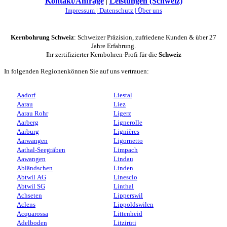
Kontakt/Anfrage
|
Leistungen (Schweiz)
Impressum |
Datenschutz |
Über uns
Kernbohrung Schweiz
: Schweizer Präzision, zufriedene Kunden & über 27
Jahre Erfahrung.
Ihr zertifizierter Kernbohren-Profi für die
Schweiz
In folgenden Regionenkönnen Sie auf uns vertrauen:
Aadorf
Liestal
Aarau
Liez
Aarau Rohr
Ligerz
Aarberg
Lignerolle
Aarburg
Lignières
Aarwangen
Ligornetto
Aathal-Seegräben
Limpach
Aawangen
Lindau
Abländschen
Linden
Abtwil AG
Linescio
Abtwil SG
Linthal
Achseten
Lipperswil
Aclens
Lippoldswilen
Acquarossa
Littenheid
Adelboden
Litzirüti