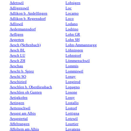
Adetswil
Lobsigen
Adligenswil
Loc
Adlikon b. Andelfingen
Locarno
Adlikon b. Regensdorf
Loco
Adliswil
Lodano
Aedermannsdorf
Lodrino
Aefligen
Lohn GR
Aegerten
Lohn SH
Aesch (Neftenbach)
Lohn-Ammannsegg
Aesch BL
Löhningen
Aesch LU
Lohnstorf
Aesch ZH
Lömmenschwil
Aeschau
Lommis
Aeschi b. Spiez
Lommiswil
Aeschi SO
Lonay
Aeschiried
Longirod
Aeschlen b. Oberdiessbach
Lopagno
Aeschlen ob Gunten
Losone
Aetigkofen
Lossy
Aetingen
Lostallo
Aettenschwil
Lostorf
Aeugst am Albis
Lottigna
Aeugstertal
Lotzwil
Affeltrangen
Lourtier
Affoltern am Albis
Lovatens