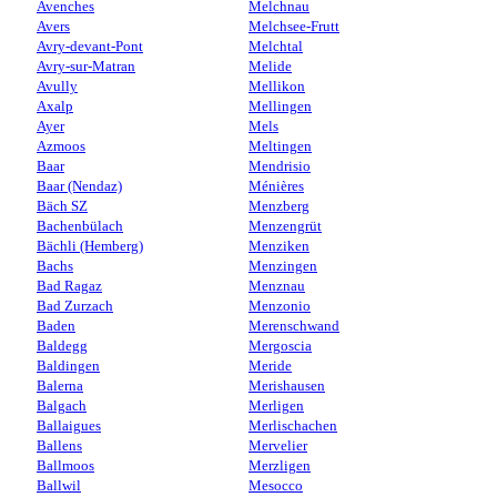
Avenches
Melchnau
Avers
Melchsee-Frutt
Avry-devant-Pont
Melchtal
Avry-sur-Matran
Melide
Avully
Mellikon
Axalp
Mellingen
Ayer
Mels
Azmoos
Meltingen
Baar
Mendrisio
Baar (Nendaz)
Ménières
Bäch SZ
Menzberg
Bachenbülach
Menzengrüt
Bächli (Hemberg)
Menziken
Bachs
Menzingen
Bad Ragaz
Menznau
Bad Zurzach
Menzonio
Baden
Merenschwand
Baldegg
Mergoscia
Baldingen
Meride
Balerna
Merishausen
Balgach
Merligen
Ballaigues
Merlischachen
Ballens
Mervelier
Ballmoos
Merzligen
Ballwil
Mesocco