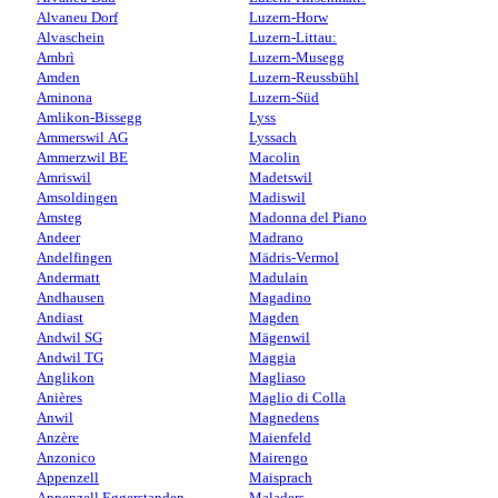
Alvaneu Dorf
Luzern-Horw
Alvaschein
Luzern-Littau:
Ambrì
Luzern-Musegg
Amden
Luzern-Reussbühl
Aminona
Luzern-Süd
Amlikon-Bissegg
Lyss
Ammerswil AG
Lyssach
Ammerzwil BE
Macolin
Amriswil
Madetswil
Amsoldingen
Madiswil
Amsteg
Madonna del Piano
Andeer
Madrano
Andelfingen
Mädris-Vermol
Andermatt
Madulain
Andhausen
Magadino
Andiast
Magden
Andwil SG
Mägenwil
Andwil TG
Maggia
Anglikon
Magliaso
Anières
Maglio di Colla
Anwil
Magnedens
Anzère
Maienfeld
Anzonico
Mairengo
Appenzell
Maisprach
Appenzell Eggerstanden
Maladers