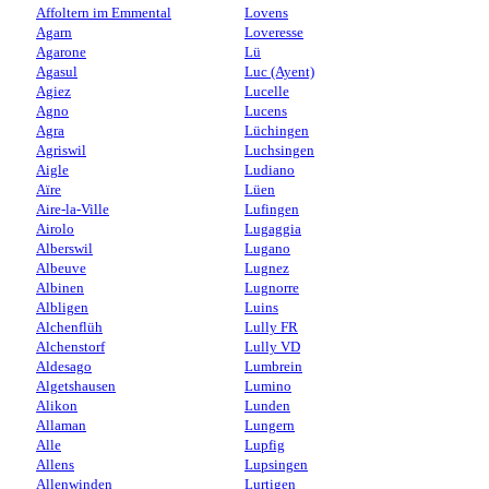
Affoltern im Emmental
Lovens
Agarn
Loveresse
Agarone
Lü
Agasul
Luc (Ayent)
Agiez
Lucelle
Agno
Lucens
Agra
Lüchingen
Agriswil
Luchsingen
Aigle
Ludiano
Aïre
Lüen
Aire-la-Ville
Lufingen
Airolo
Lugaggia
Alberswil
Lugano
Albeuve
Lugnez
Albinen
Lugnorre
Albligen
Luins
Alchenflüh
Lully FR
Alchenstorf
Lully VD
Aldesago
Lumbrein
Algetshausen
Lumino
Alikon
Lunden
Allaman
Lungern
Alle
Lupfig
Allens
Lupsingen
Allenwinden
Lurtigen