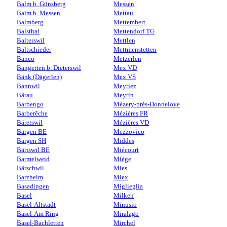
Balm b. Günsberg
Messen
Balm b. Messen
Mettau
Balmberg
Mettembert
Balsthal
Mettendorf TG
Balterswil
Mettlen
Baltschieder
Mettmenstetten
Banco
Metzerlen
Bangerten b. Dieterswil
Mex VD
Bänk (Dägerlen)
Mex VS
Bannwil
Meyriez
Bärau
Meyrin
Barbengo
Mézery-près-Donneloye
Barberêche
Mézières FR
Bäretswil
Mézières VD
Bargen BE
Mezzovico
Bargen SH
Middes
Bäriswil BE
Miécourt
Barmelweid
Miège
Bärschwil
Mies
Barzheim
Miex
Basadingen
Miglieglia
Basel
Milken
Basel-Altstadt
Minusio
Basel-Am Ring
Miralago
Basel-Bachletten
Mirchel