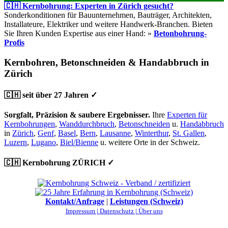
🇨🇭 Kernbohrung: Experten in Zürich gesucht?
Sonderkonditionen für Bauunternehmen, Bauträger, Architekten,
Installateure, Elektriker und weitere Handwerk-Branchen. Bieten
Sie Ihren Kunden Expertise aus einer Hand: »
Betonbohrung-
Profis
Kernbohren, Betonschneiden & Handabbruch in
Zürich
🇨🇭 seit über 27 Jahren ✓
Sorgfalt, Präzision & saubere Ergebnisser.
Ihre
Experten für
Kernbohrungen
,
Wanddurchbruch
,
Betonschneiden
u.
Handabbruch
in
Zürich
,
Genf
,
Basel
,
Bern
,
Lausanne
,
Winterthur
,
St. Gallen
,
Luzern
,
Lugano
,
Biel/Bienne
u. weitere Orte in der Schweiz.
🇨🇭 Kernbohrung ZÜRICH ✓
Kontakt/Anfrage
|
Leistungen (Schweiz)
Impressum |
Datenschutz |
Über uns