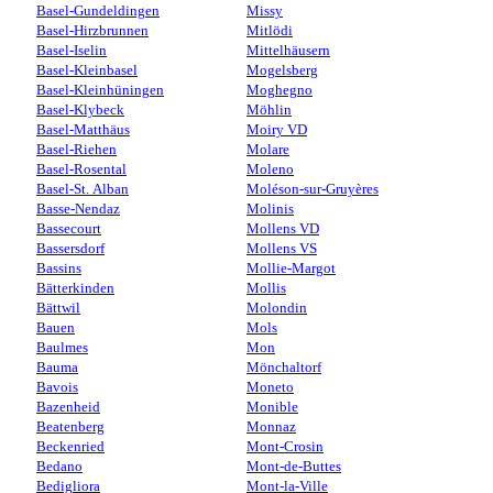
Basel-Gundeldingen
Missy
Basel-Hirzbrunnen
Mitlödi
Basel-Iselin
Mittelhäusern
Basel-Kleinbasel
Mogelsberg
Basel-Kleinhüningen
Moghegno
Basel-Klybeck
Möhlin
Basel-Matthäus
Moiry VD
Basel-Riehen
Molare
Basel-Rosental
Moleno
Basel-St. Alban
Moléson-sur-Gruyères
Basse-Nendaz
Molinis
Bassecourt
Mollens VD
Bassersdorf
Mollens VS
Bassins
Mollie-Margot
Bätterkinden
Mollis
Bättwil
Molondin
Bauen
Mols
Baulmes
Mon
Bauma
Mönchaltorf
Bavois
Moneto
Bazenheid
Monible
Beatenberg
Monnaz
Beckenried
Mont-Crosin
Bedano
Mont-de-Buttes
Bedigliora
Mont-la-Ville