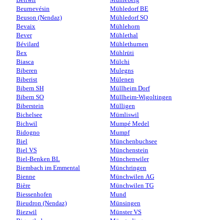
Beurnevésin
Mühledorf BE
Beuson (Nendaz)
Mühledorf SO
Bevaix
Mühlehorn
Bever
Mühlethal
Bévilard
Mühlethurnen
Bex
Mühlrüti
Biasca
Mülchi
Biberen
Mulegns
Biberist
Mülenen
Bibern SH
Müllheim Dorf
Bibern SO
Müllheim-Wigoltingen
Biberstein
Mülligen
Bichelsee
Mümliswil
Bichwil
Mumpé Medel
Bidogno
Mumpf
Biel
Münchenbuchsee
Biel VS
Münchenstein
Biel-Benken BL
Münchenwiler
Biembach im Emmental
Münchringen
Bienne
Münchwilen AG
Bière
Münchwilen TG
Biessenhofen
Mund
Bieudron (Nendaz)
Münsingen
Biezwil
Münster VS