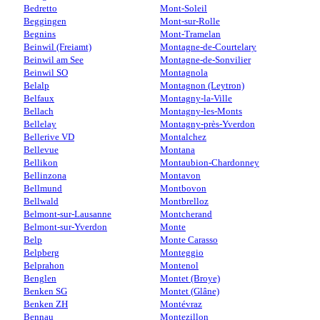
Bedretto
Mont-Soleil
Beggingen
Mont-sur-Rolle
Begnins
Mont-Tramelan
Beinwil (Freiamt)
Montagne-de-Courtelary
Beinwil am See
Montagne-de-Sonvilier
Beinwil SO
Montagnola
Belalp
Montagnon (Leytron)
Belfaux
Montagny-la-Ville
Bellach
Montagny-les-Monts
Bellelay
Montagny-près-Yverdon
Bellerive VD
Montalchez
Bellevue
Montana
Bellikon
Montaubion-Chardonney
Bellinzona
Montavon
Bellmund
Montbovon
Bellwald
Montbrelloz
Belmont-sur-Lausanne
Montcherand
Belmont-sur-Yverdon
Monte
Belp
Monte Carasso
Belpberg
Monteggio
Belprahon
Montenol
Benglen
Montet (Broye)
Benken SG
Montet (Glâne)
Benken ZH
Montévraz
Bennau
Montezillon