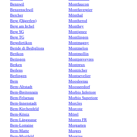
Bennwil
Montfaucon
Benzenschwil
Montfavergier
Bercher
Mönthal
Berg (Dägerlen)
Montherod
Berg am Irchel
Monthey
Berg SG
Montignez
Berg TG
Montlingen
Bergdietikon
Montmagny
Beride di Bedigliora
Montmelon
Berikon
Montmollin
Beringen
Montpreveyres
Berken
Montreux
Berlens
Montricher
Berlingen
Montsevelier
Bern
Moosleerau
Bern-Altstadt
Moosseedorf
Bern-Breitenrain
Morbio Inferiore
Bern-Felsenau
Morbio Superiore
Bern-Innenstadt
Morcles
Bern-Kirchenfeld
Morcote
Bern-Köniz
Mörel
Bern-Länggasse
Morens FR
Bern-Lorraine
Morgarten
Bern-Matte
Morges
Bern-Murifeld
Morgins