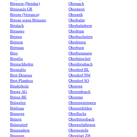
Brignon (Nendaz)
Oberaach
Brinzauls GR
Oberägeri
Brione (Verzasca)
Oberarth
Brione sopra Minusio
Oberbalm
Brislach
Oberbalmberg
Brissago
Oberbipp
Bristen
Oberbuchsiten
Brittern
Oberbüren
Brittnau
Oberburg
Broc
Oberbussnang
Broglio
Oberbütschel
Bronschhofen
Oberdiessbach
Brontallo
Oberdorf BL
Brot-Dessous
Oberdorf NW
Brot-Plamboz
Oberdorf SO
Bruderholz
Oberegg
Brugg AG
Oberembrach
Brügg BE
Oberems
Brügglen
Oberengstringen
Brülisau
Oberentfelden
Brunegg
Oberflachs
Brünig
Oberfrittenbach
Brünisried
Obergerlafingen
Brunnadern
Obergesteln
Brunnen
Oberglatt ZH