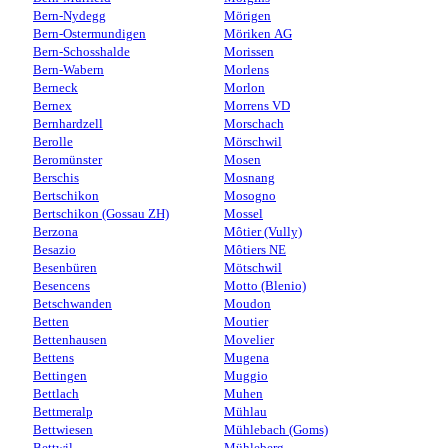
Bern-Nydegg
Mörigen
Bern-Ostermundigen
Möriken AG
Bern-Schosshalde
Morissen
Bern-Wabern
Morlens
Berneck
Morlon
Bernex
Morrens VD
Bernhardzell
Morschach
Berolle
Mörschwil
Beromünster
Mosen
Berschis
Mosnang
Bertschikon
Mosogno
Bertschikon (Gossau ZH)
Mossel
Berzona
Môtier (Vully)
Besazio
Môtiers NE
Besenbüren
Mötschwil
Besencens
Motto (Blenio)
Betschwanden
Moudon
Betten
Moutier
Bettenhausen
Movelier
Bettens
Mugena
Bettingen
Muggio
Bettlach
Muhen
Bettmeralp
Mühlau
Bettwiesen
Mühlebach (Goms)
Bettwil
Mühleberg