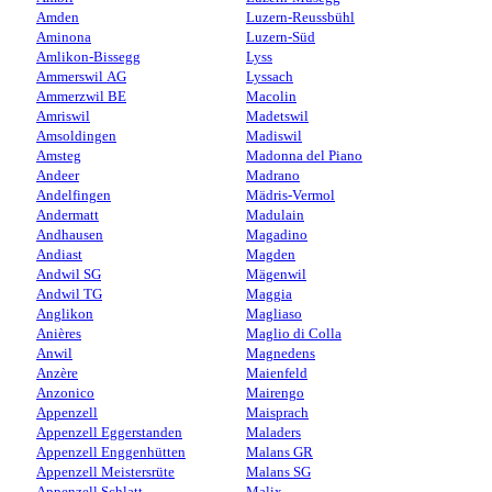
Amden
Luzern-Reussbühl
Aminona
Luzern-Süd
Amlikon-Bissegg
Lyss
Ammerswil AG
Lyssach
Ammerzwil BE
Macolin
Amriswil
Madetswil
Amsoldingen
Madiswil
Amsteg
Madonna del Piano
Andeer
Madrano
Andelfingen
Mädris-Vermol
Andermatt
Madulain
Andhausen
Magadino
Andiast
Magden
Andwil SG
Mägenwil
Andwil TG
Maggia
Anglikon
Magliaso
Anières
Maglio di Colla
Anwil
Magnedens
Anzère
Maienfeld
Anzonico
Mairengo
Appenzell
Maisprach
Appenzell Eggerstanden
Maladers
Appenzell Enggenhütten
Malans GR
Appenzell Meistersrüte
Malans SG
Appenzell Schlatt
Malix