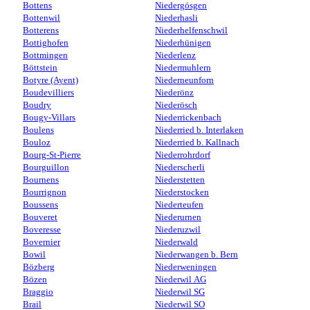
Bottens
Niedergösgen
Bottenwil
Niederhasli
Botterens
Niederhelfenschwil
Bottighofen
Niederhünigen
Bottmingen
Niederlenz
Böttstein
Niedermuhlern
Botyre (Ayent)
Niederneunforn
Boudevilliers
Niederönz
Boudry
Niederösch
Bougy-Villars
Niederrickenbach
Boulens
Niederried b. Interlaken
Bouloz
Niederried b. Kallnach
Bourg-St-Pierre
Niederrohrdorf
Bourguillon
Niederscherli
Bournens
Niederstetten
Bourrignon
Niederstocken
Boussens
Niederteufen
Bouveret
Niederurnen
Boveresse
Niederuzwil
Bovernier
Niederwald
Bowil
Niederwangen b. Bern
Bözberg
Niederweningen
Bözen
Niederwil AG
Braggio
Niederwil SG
Brail
Niederwil SO