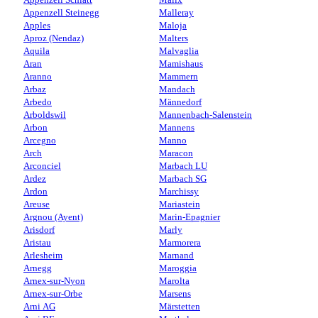
Appenzell Steinegg
Malleray
Apples
Maloja
Aproz (Nendaz)
Malters
Aquila
Malvaglia
Aran
Mamishaus
Aranno
Mammern
Arbaz
Mandach
Arbedo
Männedorf
Arboldswil
Mannenbach-Salenstein
Arbon
Mannens
Arcegno
Manno
Arch
Maracon
Arconciel
Marbach LU
Ardez
Marbach SG
Ardon
Marchissy
Areuse
Mariastein
Argnou (Ayent)
Marin-Epagnier
Arisdorf
Marly
Aristau
Marmorera
Arlesheim
Marnand
Arnegg
Maroggia
Arnex-sur-Nyon
Marolta
Arnex-sur-Orbe
Marsens
Arni AG
Märstetten