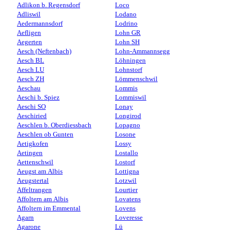
Adlikon b. Regensdorf
Loco
Adliswil
Lodano
Aedermannsdorf
Lodrino
Aefligen
Lohn GR
Aegerten
Lohn SH
Aesch (Neftenbach)
Lohn-Ammannsegg
Aesch BL
Löhningen
Aesch LU
Lohnstorf
Aesch ZH
Lömmenschwil
Aeschau
Lommis
Aeschi b. Spiez
Lommiswil
Aeschi SO
Lonay
Aeschiried
Longirod
Aeschlen b. Oberdiessbach
Lopagno
Aeschlen ob Gunten
Losone
Aetigkofen
Lossy
Aetingen
Lostallo
Aettenschwil
Lostorf
Aeugst am Albis
Lottigna
Aeugstertal
Lotzwil
Affeltrangen
Lourtier
Affoltern am Albis
Lovatens
Affoltern im Emmental
Lovens
Agarn
Loveresse
Agarone
Lü