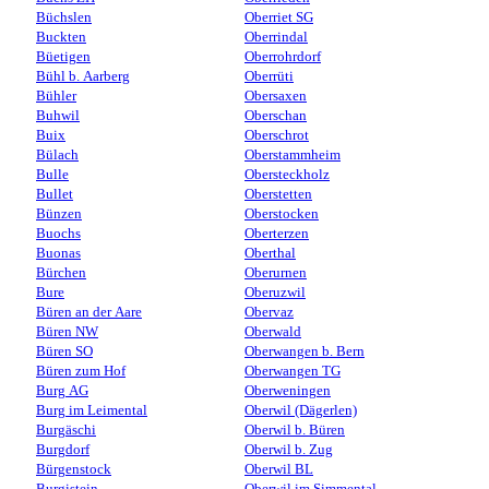
Büchslen
Oberriet SG
Buckten
Oberrindal
Büetigen
Oberrohrdorf
Bühl b. Aarberg
Oberrüti
Bühler
Obersaxen
Buhwil
Oberschan
Buix
Oberschrot
Bülach
Oberstammheim
Bulle
Obersteckholz
Bullet
Oberstetten
Bünzen
Oberstocken
Buochs
Oberterzen
Buonas
Oberthal
Bürchen
Oberurnen
Bure
Oberuzwil
Büren an der Aare
Obervaz
Büren NW
Oberwald
Büren SO
Oberwangen b. Bern
Büren zum Hof
Oberwangen TG
Burg AG
Oberweningen
Burg im Leimental
Oberwil (Dägerlen)
Burgäschi
Oberwil b. Büren
Burgdorf
Oberwil b. Zug
Bürgenstock
Oberwil BL
Burgistein
Oberwil im Simmental