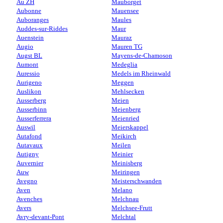
Au ZH
Mauborget
Aubonne
Mauensee
Auboranges
Maules
Auddes-sur-Riddes
Maur
Auenstein
Mauraz
Augio
Mauren TG
Augst BL
Mayens-de-Chamoson
Aumont
Medeglia
Auressio
Medels im Rheinwald
Aurigeno
Meggen
Auslikon
Mehlsecken
Ausserberg
Meien
Ausserbinn
Meienberg
Ausserferrera
Meienried
Auswil
Meierskappel
Autafond
Meikirch
Autavaux
Meilen
Autigny
Meinier
Auvernier
Meinisberg
Auw
Meiringen
Avegno
Meisterschwanden
Aven
Melano
Avenches
Melchnau
Avers
Melchsee-Frutt
Avry-devant-Pont
Melchtal