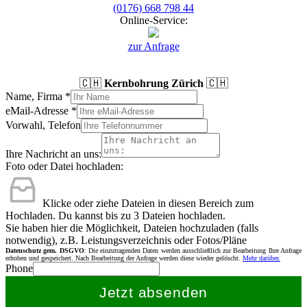
(0176) 668 798 44
Online-Service:
zur Anfrage
🇨🇭
Kernbohrung Zürich
🇨🇭
Name, Firma
*
eMail-Adresse
*
Vorwahl, Telefon
Ihre Nachricht an uns:
Foto oder Datei hochladen:
Klicke oder ziehe Dateien in diesen Bereich zum
Hochladen.
Du kannst bis zu 3 Dateien hochladen.
Sie haben hier die Möglichkeit, Dateien hochzuladen (falls
notwendig), z.B. Leistungsverzeichnis oder Fotos/Pläne
Datenschutz gem. DSGVO
: Die einzutragenden Daten werden ausschließlich zur Bearbeitung Ihre Anfrage
erhoben und gespeichert. Nach Bearbeitung der Anfrage werden diese wieder gelöscht.
Mehr darüber.
Phone
Jetzt absenden