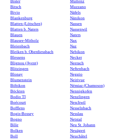
Bister
Muttenz
Bitsch
Muzzano
Bivio
Näfels
Blankenburg
Nänikon
Blatten (Lötschen)
Nassen
Blatten b. Naters
Nassenwil
Blauen
Naters
Blausee-Mitholz
Nax
Bleienbach
Naz
Bleiken b. Oberdiessbach
Nebikon
Blessens
Necker
Blignou (Ayent)
Neerach
Blitzingen
Neftenbach
Blonay
Neggio
Blumenstein
Neirivue
Böbikon
Némiaz (Chamoson)
Böckten
Nennigkofen
Bodio TI
Nenzlingen
Boécourt
Neschwil
Bofflens
Nesselnbach
Bogis-Bossey
Nesslau
Bogno
Netstal
Bôle
Neu St. Johann
Bolken
Neuägeri
Boll
Neuchâtel