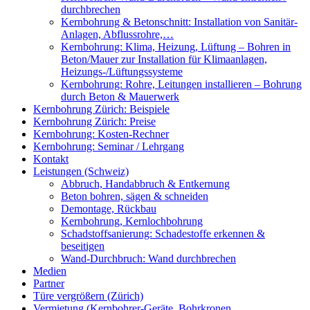
durchbrechen
Kernbohrung & Betonschnitt: Installation von Sanitär-
Anlagen, Abflussrohre,…
Kernbohrung: Klima, Heizung, Lüftung – Bohren in
Beton/Mauer zur Installation für Klimaanlagen,
Heizungs-/Lüftungssysteme
Kernbohrung: Rohre, Leitungen installieren – Bohrung
durch Beton & Mauerwerk
Kernbohrung Zürich: Beispiele
Kernbohrung Zürich: Preise
Kernbohrung: Kosten-Rechner
Kernbohrung: Seminar / Lehrgang
Kontakt
Leistungen (Schweiz)
Abbruch, Handabbruch & Entkernung
Beton bohren, sägen & schneiden
Demontage, Rückbau
Kernbohrung, Kernlochbohrung
Schadstoffsanierung: Schadestoffe erkennen &
beseitigen
Wand-Durchbruch: Wand durchbrechen
Medien
Partner
Türe vergrößern (Zürich)
Vermietung (Kernbohrer-Geräte, Bohrkronen