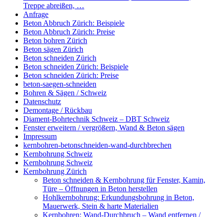
Treppe abreißen, …
Anfrage
Beton Abbruch Zürich: Beispiele
Beton Abbruch Zürich: Preise
Beton bohren Zürich
Beton sägen Zürich
Beton schneiden Zürich
Beton schneiden Zürich: Beispiele
Beton schneiden Zürich: Preise
beton-saegen-schneiden
Bohren & Sägen / Schweiz
Datenschutz
Demontage / Rückbau
Diament-Bohrtechnik Schweiz – DBT Schweiz
Fenster erweitern / vergrößern, Wand & Beton sägen
Impressum
kernbohren-betonschneiden-wand-durchbrechen
Kernbohrung Schweiz
Kernbohrung Schweiz
Kernbohrung Zürich
Beton schneiden & Kernbohrung für Fenster, Kamin,
Türe – Öffnungen in Beton herstellen
Hohlkernbohrung: Erkundungsbohrung in Beton,
Mauerwerk, Stein & harte Materialien
Kernbohren: Wand-Durchbruch – Wand entfernen /