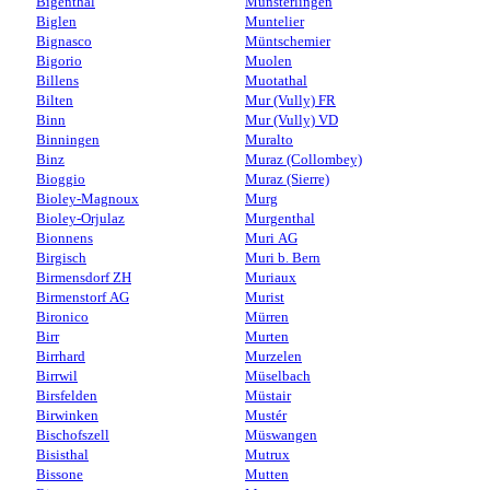
Bigenthal
Münsterlingen
Biglen
Muntelier
Bignasco
Müntschemier
Bigorio
Muolen
Billens
Muotathal
Bilten
Mur (Vully) FR
Binn
Mur (Vully) VD
Binningen
Muralto
Binz
Muraz (Collombey)
Bioggio
Muraz (Sierre)
Bioley-Magnoux
Murg
Bioley-Orjulaz
Murgenthal
Bionnens
Muri AG
Birgisch
Muri b. Bern
Birmensdorf ZH
Muriaux
Birmenstorf AG
Murist
Bironico
Mürren
Birr
Murten
Birrhard
Murzelen
Birrwil
Müselbach
Birsfelden
Müstair
Birwinken
Mustér
Bischofszell
Müswangen
Bisisthal
Mutrux
Bissone
Mutten