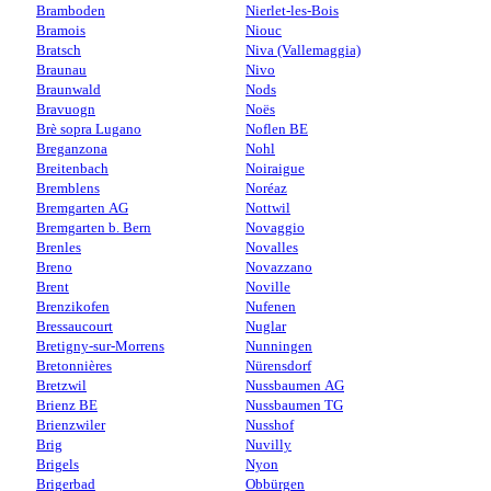
Bramboden
Nierlet-les-Bois
Bramois
Niouc
Bratsch
Niva (Vallemaggia)
Braunau
Nivo
Braunwald
Nods
Bravuogn
Noës
Brè sopra Lugano
Noflen BE
Breganzona
Nohl
Breitenbach
Noiraigue
Bremblens
Noréaz
Bremgarten AG
Nottwil
Bremgarten b. Bern
Novaggio
Brenles
Novalles
Breno
Novazzano
Brent
Noville
Brenzikofen
Nufenen
Bressaucourt
Nuglar
Bretigny-sur-Morrens
Nunningen
Bretonnières
Nürensdorf
Bretzwil
Nussbaumen AG
Brienz BE
Nussbaumen TG
Brienzwiler
Nusshof
Brig
Nuvilly
Brigels
Nyon
Brigerbad
Obbürgen