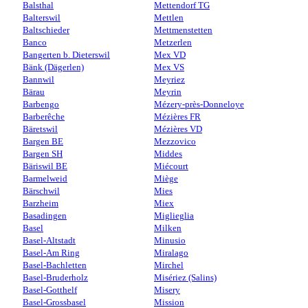
Balsthal
Mettendorf TG
Balterswil
Mettlen
Baltschieder
Mettmenstetten
Banco
Metzerlen
Bangerten b. Dieterswil
Mex VD
Bänk (Dägerlen)
Mex VS
Bannwil
Meyriez
Bärau
Meyrin
Barbengo
Mézery-près-Donneloye
Barberêche
Mézières FR
Bäretswil
Mézières VD
Bargen BE
Mezzovico
Bargen SH
Middes
Bäriswil BE
Miécourt
Barmelweid
Miège
Bärschwil
Mies
Barzheim
Miex
Basadingen
Miglieglia
Basel
Milken
Basel-Altstadt
Minusio
Basel-Am Ring
Miralago
Basel-Bachletten
Mirchel
Basel-Bruderholz
Misériez (Salins)
Basel-Gotthelf
Misery
Basel-Grossbasel
Mission