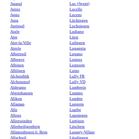
Agasul
Luc (Ayent)
Agiez
Lucelle
Agno
Lucens
Agra
Lüchingen
Agriswil
Luchsingen
Aigle
Ludiano
Aïre
Lüen
Aire-la-Ville
Lufingen
Airolo
Lugaggia
Alberswil
Lugano
Albeuve
Lugnez
Albinen
Lugnorre
Albligen
Luins
Alchenflüh
Lully FR
Alchenstorf
Lully VD
Aldesago
Lumbrein
Algetshausen
Lumino
Alikon
Lunden
Allaman
Lungern
Alle
Lupfig
Allens
Lupsingen
Allenwinden
Lurtigen
Allerheiligenberg
Lüscherz
Allmendingen b. Bern
Lussery-Villars
Allschwil
Lüsslingen