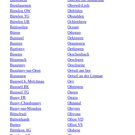
Burglauenen
Oberwil-Lieli
Bürglen OW
Obfelden
Bürglen TG
Obstalden
Bürglen UR
Ochlenberg
Büriswilen
Ocourt
Büron
Odogno
Bursinel
Oekingen
Bursins
Oensingen
Burtigny
Oerlingen
Buseno
Oeschenbach
Büsserach
Oeschgen
Bussigny
Oeschseite
Bussigny-sur-Oron
Oetwil am See
Bussnang
Oetwil an der Limmat
Busswil b. Melchnau
Oey
Busswil BE
Oftringen
Busswil TG
Ogens
Bussy FR
Oggio
Bussy-Chardonney
Ohmstal
Bussy-sur-Moudon
Oleyres
Bütschwil
Olivone
Büttenhardt
Ollon VD
Buttes
Ollon VS
Büttikon AG
Olsberg