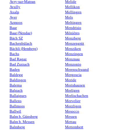
Avry-sur-Matran
Melide
Avully
Mellikon
Axalp
Mellingen
Ayer
Mels
Azmoos
Meltingen
Baar
Mendrisio
Baar (Nendaz)
Ménières
Bäch SZ
Menzberg
Bachenbülach
Menzengrüt
Bächli (Hemberg)
Menziken
Bachs
Menzingen
Bad Ragaz
Menznau
Bad Zurzach
Menzonio
Baden
Merenschwand
Baldegg
Mergoscia
Baldingen
Meride
Balerna
Merishausen
Balgach
Merligen
Ballaigues
Merlischachen
Ballens
Mervelier
Ballmoos
Merzligen
Ballwil
Mesocco
Balm b. Günsberg
Messen
Balm b. Messen
Mettau
Balmberg
Mettembert