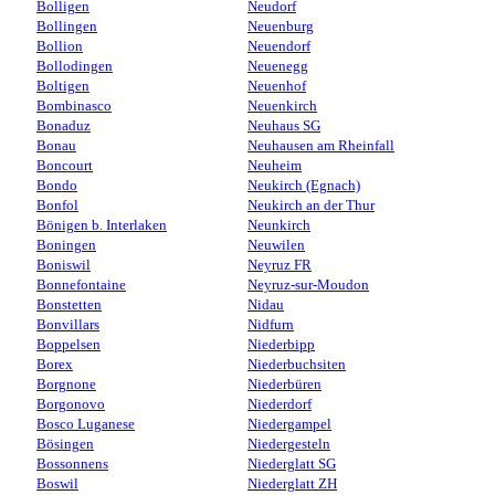
Bolligen
Neudorf
Bollingen
Neuenburg
Bollion
Neuendorf
Bollodingen
Neuenegg
Boltigen
Neuenhof
Bombinasco
Neuenkirch
Bonaduz
Neuhaus SG
Bonau
Neuhausen am Rheinfall
Boncourt
Neuheim
Bondo
Neukirch (Egnach)
Bonfol
Neukirch an der Thur
Bönigen b. Interlaken
Neunkirch
Boningen
Neuwilen
Boniswil
Neyruz FR
Bonnefontaine
Neyruz-sur-Moudon
Bonstetten
Nidau
Bonvillars
Nidfurn
Boppelsen
Niederbipp
Borex
Niederbuchsiten
Borgnone
Niederbüren
Borgonovo
Niederdorf
Bosco Luganese
Niedergampel
Bösingen
Niedergesteln
Bossonnens
Niederglatt SG
Boswil
Niederglatt ZH