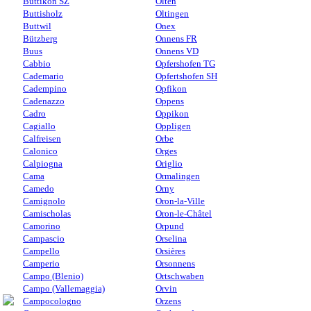
Buttikon SZ
Olten
Buttisholz
Oltingen
Buttwil
Onex
Bützberg
Onnens FR
Buus
Onnens VD
Cabbio
Opfershofen TG
Cademario
Opfertshofen SH
Cadempino
Opfikon
Cadenazzo
Oppens
Cadro
Oppikon
Cagiallo
Oppligen
Calfreisen
Orbe
Calonico
Orges
Calpiogna
Origlio
Cama
Ormalingen
Camedo
Orny
Camignolo
Oron-la-Ville
Camischolas
Oron-le-Châtel
Camorino
Orpund
Campascio
Orselina
Campello
Orsières
Camperio
Orsonnens
Campo (Blenio)
Ortschwaben
Campo (Vallemaggia)
Orvin
Campocologno
Orzens