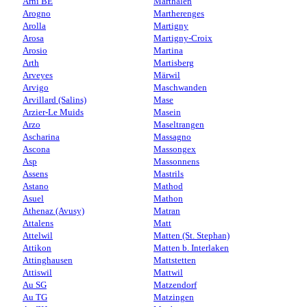
Arni BE
Marthalen
Arogno
Martherenges
Arolla
Martigny
Arosa
Martigny-Croix
Arosio
Martina
Arth
Martisberg
Arveyes
Märwil
Arvigo
Maschwanden
Arvillard (Salins)
Mase
Arzier-Le Muids
Masein
Arzo
Maseltrangen
Ascharina
Massagno
Ascona
Massongex
Asp
Massonnens
Assens
Mastrils
Astano
Mathod
Asuel
Mathon
Athenaz (Avusy)
Matran
Attalens
Matt
Attelwil
Matten (St. Stephan)
Attikon
Matten b. Interlaken
Attinghausen
Mattstetten
Attiswil
Mattwil
Au SG
Matzendorf
Au TG
Matzingen