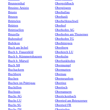
Brunnenthal
Obergoldbach
Brusino Arsizio
Obergösgen
Brusio
Oberhallau
Bruson
Oberhasli
Brüttelen
Oberhelfenschwil
Brütten
Oberhof
Brüttisellen
Oberhofen AG
Bruzella
Oberhofen am Thunersee
Bubendorf
Oberhofen TG
Bubikon
Oberhünigen
Buch am Irchel
Oberiberg
Buch b. Frauenfeld
Oberkirch LU
Buch b. Kümmertshausen
Oberkulm
Buch b. Märwil
Oberlunkhofen
Buch SH
Obermumpf
Buchackern
Obermutten
Buchberg
Obernau
Buchen
Oberneunforn
Buchen im Prättigau
Oberönz
Buchillon
Oberösch
Buchrain
Oberramsern
Buchs AG
Oberrickenbach
Buchs LU
Oberried am Brienzersee
Buchs SG
Oberried FR
Buchs ZH
Oberrieden