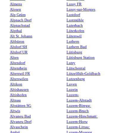
Almens
Lussy FR
Alosen
Lussy-sur-Morges
Alp Grüm
Lustdorf
Alpnach Dorf
Lustmühle
Alpnachstad
Luterbach
Alpthal
Lüterkofen
Alt St. Johann
Lüterswil
Altbüron
Luthern
Altdorf SH
Luthern Bad
Altdorf UR
Lütisburg
Alten
Lütisburg Station
Altendorf
Lutry
Altenrhein
Lütschental
Alterswil FR
Lützelflüh-Goldbach
Alterswilen
Lutzenberg
Altikon
Luven
Altishausen
Luzein
Altishofen
Luzern-
Altnau
Luzern-Altstadt
Altstätten SG
Luzern-Biregg:
Altwis
Luzern-Bruch
Alvaneu Bad
Luzern-Hirschmatt:
Alvaneu Dorf
Luzern-Horw
Alvaschein
Luzern-Littau:
Ambrì
Luzern-Musegg