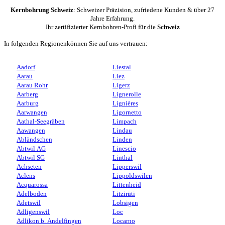
Kernbohrung Schweiz
: Schweizer Präzision, zufriedene Kunden & über 27
Jahre Erfahrung.
Ihr zertifizierter Kernbohren-Profi für die
Schweiz
In folgenden Regionenkönnen Sie auf uns vertrauen:
Aadorf
Liestal
Aarau
Liez
Aarau Rohr
Ligerz
Aarberg
Lignerolle
Aarburg
Lignières
Aarwangen
Ligornetto
Aathal-Seegräben
Limpach
Aawangen
Lindau
Abländschen
Linden
Abtwil AG
Linescio
Abtwil SG
Linthal
Achseten
Lipperswil
Aclens
Lippoldswilen
Acquarossa
Littenheid
Adelboden
Litzirüti
Adetswil
Lobsigen
Adligenswil
Loc
Adlikon b. Andelfingen
Locarno