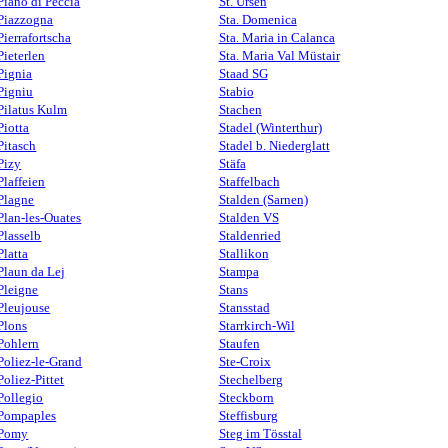
Piano di Peccia
St. Ursen
Piazzogna
Sta. Domenica
Pierrafortscha
Sta. Maria in Calanca
Pieterlen
Sta. Maria Val Müstair
Pignia
Staad SG
Pigniu
Stabio
Pilatus Kulm
Stachen
Piotta
Stadel (Winterthur)
Pitasch
Stadel b. Niederglatt
Pizy
Stäfa
Plaffeien
Staffelbach
Plagne
Stalden (Sarnen)
Plan-les-Ouates
Stalden VS
Plasselb
Staldenried
Platta
Stallikon
Plaun da Lej
Stampa
Pleigne
Stans
Pleujouse
Stansstad
Plons
Starrkirch-Wil
Pohlern
Staufen
Poliez-le-Grand
Ste-Croix
Poliez-Pittet
Stechelberg
Pollegio
Steckborn
Pompaples
Steffisburg
Pomy
Steg im Tösstal