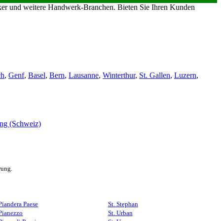
riker und weitere Handwerk-Branchen. Bieten Sie Ihren Kunden
ch
,
Genf
,
Basel
,
Bern
,
Lausanne
,
Winterthur
,
St. Gallen
,
Luzern
,
rung.
Piandera Paese
St. Stephan
Pianezzo
St. Urban