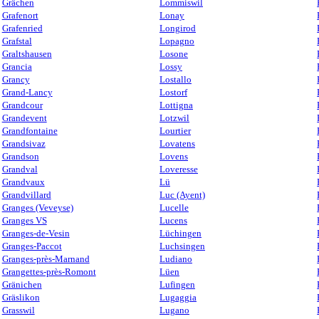
Grächen
Lommiswil
Grafenort
Lonay
Grafenried
Longirod
Grafstal
Lopagno
Graltshausen
Losone
Grancia
Lossy
Grancy
Lostallo
Grand-Lancy
Lostorf
Grandcour
Lottigna
Grandevent
Lotzwil
Grandfontaine
Lourtier
Grandsivaz
Lovatens
Grandson
Lovens
Grandval
Loveresse
Grandvaux
Lü
Grandvillard
Luc (Ayent)
Granges (Veveyse)
Lucelle
Granges VS
Lucens
Granges-de-Vesin
Lüchingen
Granges-Paccot
Luchsingen
Granges-près-Marnand
Ludiano
Grangettes-près-Romont
Lüen
Gränichen
Lufingen
Gräslikon
Lugaggia
Grasswil
Lugano