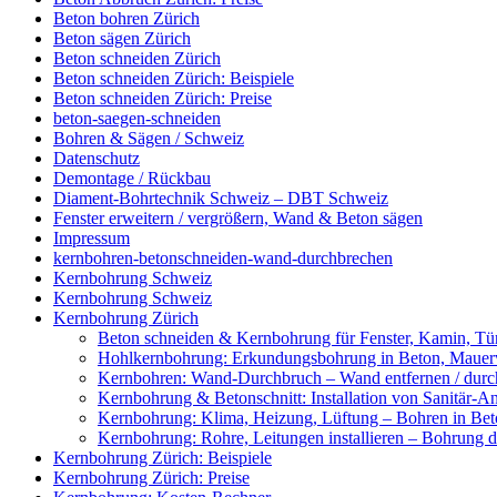
Beton bohren Zürich
Beton sägen Zürich
Beton schneiden Zürich
Beton schneiden Zürich: Beispiele
Beton schneiden Zürich: Preise
beton-saegen-schneiden
Bohren & Sägen / Schweiz
Datenschutz
Demontage / Rückbau
Diament-Bohrtechnik Schweiz – DBT Schweiz
Fenster erweitern / vergrößern, Wand & Beton sägen
Impressum
kernbohren-betonschneiden-wand-durchbrechen
Kernbohrung Schweiz
Kernbohrung Schweiz
Kernbohrung Zürich
Beton schneiden & Kernbohrung für Fenster, Kamin, Tür
Hohlkernbohrung: Erkundungsbohrung in Beton, Mauerwe
Kernbohren: Wand-Durchbruch – Wand entfernen / durc
Kernbohrung & Betonschnitt: Installation von Sanitär-A
Kernbohrung: Klima, Heizung, Lüftung – Bohren in Beto
Kernbohrung: Rohre, Leitungen installieren – Bohrung
Kernbohrung Zürich: Beispiele
Kernbohrung Zürich: Preise