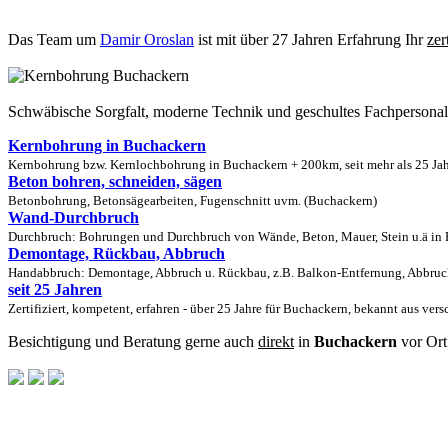
Das Team um
Damir Oroslan
ist mit über 27 Jahren Erfahrung Ihr
zer
Schwäbische Sorgfalt, moderne Technik und geschultes Fachpersona
Kernbohrung in Buchackern
Kernbohrung bzw. Kernlochbohrung in Buchackern + 200km, seit mehr als 25 Jah
Beton bohren, schneiden, sägen
Betonbohrung, Betonsägearbeiten, Fugenschnitt uvm. (Buchackern)
Wand-Durchbruch
Durchbruch: Bohrungen und Durchbruch von Wände, Beton, Mauer, Stein u.ä in B
Demontage, Rückbau, Abbruch
Handabbruch: Demontage, Abbruch u. Rückbau, z.B. Balkon-Entfernung, Abbruch
seit 25 Jahren
Zertifiziert, kompetent, erfahren - über 25 Jahre für Buchackern, bekannt aus ver
Besichtigung und Beratung gerne auch
direkt
in
Buchackern
vor Ort