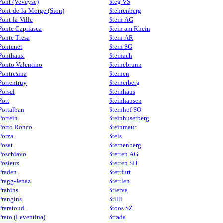
Pont (Veveyse)
Steg VS
Pont-de-la-Morge (Sion)
Stehrenberg
Pont-la-Ville
Stein AG
Ponte Capriasca
Stein am Rhein
Ponte Tresa
Stein AR
Pontenet
Stein SG
Ponthaux
Steinach
Ponto Valentino
Steinebrunn
Pontresina
Steinen
Porrentruy
Steinerberg
Porsel
Steinhaus
Port
Steinhausen
Portalban
Steinhof SO
Portein
Steinhuserberg
Porto Ronco
Steinmaur
Porza
Stels
Posat
Sternenberg
Poschiavo
Stetten AG
Posieux
Stetten SH
Praden
Stettfurt
Pragg-Jenaz
Stettlen
Prahins
Stierva
Prangins
Stilli
Praratoud
Stoos SZ
Prato (Leventina)
Strada