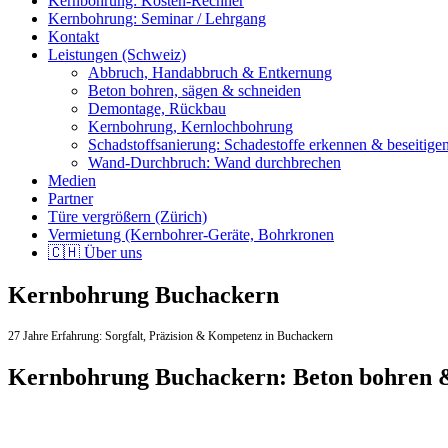
Kernbohrung: Kosten-Rechner
Kernbohrung: Seminar / Lehrgang
Kontakt
Leistungen (Schweiz)
Abbruch, Handabbruch & Entkernung
Beton bohren, sägen & schneiden
Demontage, Rückbau
Kernbohrung, Kernlochbohrung
Schadstoffsanierung: Schadestoffe erkennen & beseitige
Wand-Durchbruch: Wand durchbrechen
Medien
Partner
Türe vergrößern (Zürich)
Vermietung (Kernbohrer-Geräte, Bohrkronen
🇨🇭 Über uns
Kernbohrung Buchackern
27 Jahre Erfahrung:
Sorgfalt,
Präzision & Kompetenz in Buchackern
Kernbohrung Buchackern: Beton bohren 