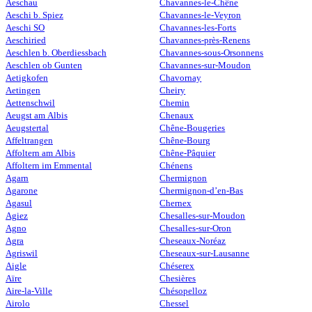
Aeschau
Chavannes-le-Chêne
Aeschi b. Spiez
Chavannes-le-Veyron
Aeschi SO
Chavannes-les-Forts
Aeschiried
Chavannes-près-Renens
Aeschlen b. Oberdiessbach
Chavannes-sous-Orsonnens
Aeschlen ob Gunten
Chavannes-sur-Moudon
Aetigkofen
Chavornay
Aetingen
Cheiry
Aettenschwil
Chemin
Aeugst am Albis
Chenaux
Aeugstertal
Chêne-Bougeries
Affeltrangen
Chêne-Bourg
Affoltern am Albis
Chêne-Pâquier
Affoltern im Emmental
Chénens
Agarn
Chermignon
Agarone
Chermignon-d’en-Bas
Agasul
Chernex
Agiez
Chesalles-sur-Moudon
Agno
Chesalles-sur-Oron
Agra
Cheseaux-Noréaz
Agriswil
Cheseaux-sur-Lausanne
Aigle
Chéserex
Aïre
Chesières
Aire-la-Ville
Chésopelloz
Airolo
Chessel