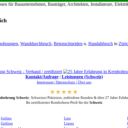
en für Bauunternehmen, Bauträger, Architekten, Installateure, Elekt
ich
bohrungen
,
Wanddurchbruch
,
Betonschneiden
u.
Handabbruch
in
Züri
Kontakt/Anfrage
|
Leistungen (Schweiz)
Impressum |
Datenschutz |
Über uns
nbohrung Schweiz
: Schweizer Präzision, zufriedene Kunden & über 27 Jahre Erfah
Ihr zertifizierter Kernbohren-Profi für die
Schweiz
Golino
Liez
Gollion
Ligerz