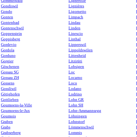
Gommiswald
Lignerolle
Gondiswil
Lignières
Gondo
Ligornetto
Gonten
Limpach
Gontenbad
Lindau
Gontenschwil
Linden
Goppenstein
Linescio
Goppisberg
Linthal
Gordevio
Lipperswil
Gordola
Lippoldswilen
Gorduno
Littenheid
Gorgier
Litzirüti
Göschenen
Lobsigen
Gossau SG
Loc
Gossau ZH
Locarno
Gossens
Loco
Gossliwil
Lodano
Götighofen
Lodrino
Gottlieben
Lohn GR
Goumoens-la-Ville
Lohn SH
Goumoens-le-Jux
Lohn-Ammannsegg
Goumois
Löhningen
Graben
Lohnstorf
Grabs
Lömmenschwil
Grabserberg
Lommis