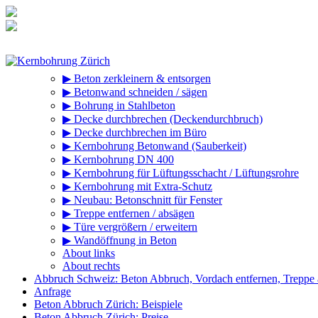
Zum
Inhalt
springen
▶ Beton zerkleinern & entsorgen
▶ Betonwand schneiden / sägen
▶ Bohrung in Stahlbeton
▶ Decke durchbrechen (Deckendurchbruch)
▶ Decke durchbrechen im Büro
▶ Kernbohrung Betonwand (Sauberkeit)
▶ Kernbohrung DN 400
▶ Kernbohrung für Lüftungsschacht / Lüftungsrohre
▶ Kernbohrung mit Extra-Schutz
▶ Neubau: Betonschnitt für Fenster
▶ Treppe entfernen / absägen
▶ Türe vergrößern / erweitern
▶ Wandöffnung in Beton
About links
About rechts
Abbruch Schweiz: Beton Abbruch, Vordach entfernen, Treppe
Anfrage
Beton Abbruch Zürich: Beispiele
Beton Abbruch Zürich: Preise