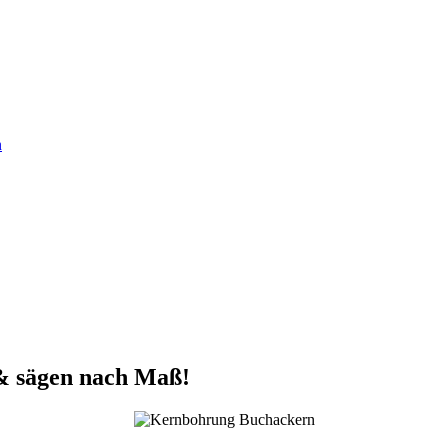
n
& sägen nach Maß!