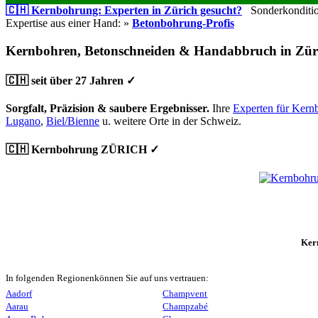
🇨🇭 Kernbohrung: Experten in Zürich gesucht?
Sonderkondition
Expertise aus einer Hand: »
Betonbohrung-Profis
Kernbohren, Betonschneiden & Handabbruch in Zür
🇨🇭 seit über 27 Jahren ✓
Sorgfalt, Präzision & saubere Ergebnisser.
Ihre
Experten für Kern
Lugano
,
Biel/Bienne
u. weitere Orte in der Schweiz.
🇨🇭 Kernbohrung ZÜRICH ✓
Ker
In folgenden Regionenkönnen Sie auf uns vertrauen:
Aadorf
Champvent
Aarau
Champzabé