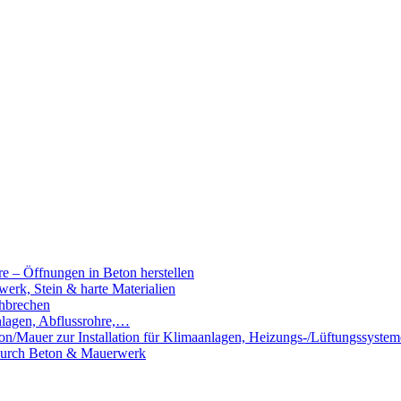
e – Öffnungen in Beton herstellen
rk, Stein & harte Materialien
hbrechen
nlagen, Abflussrohre,…
n/Mauer zur Installation für Klimaanlagen, Heizungs-/Lüftungssystem
 durch Beton & Mauerwerk