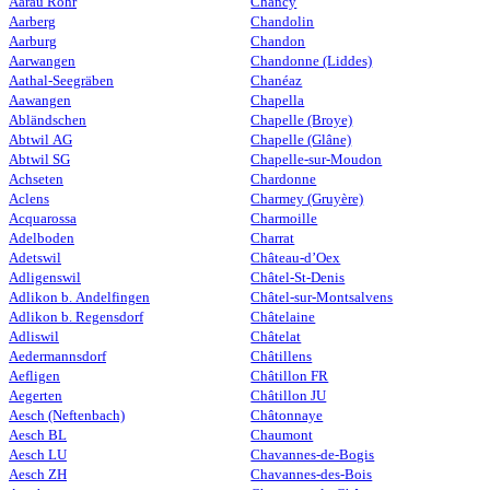
Aarau Rohr
Chancy
Aarberg
Chandolin
Aarburg
Chandon
Aarwangen
Chandonne (Liddes)
Aathal-Seegräben
Chanéaz
Aawangen
Chapella
Abländschen
Chapelle (Broye)
Abtwil AG
Chapelle (Glâne)
Abtwil SG
Chapelle-sur-Moudon
Achseten
Chardonne
Aclens
Charmey (Gruyère)
Acquarossa
Charmoille
Adelboden
Charrat
Adetswil
Château-d’Oex
Adligenswil
Châtel-St-Denis
Adlikon b. Andelfingen
Châtel-sur-Montsalvens
Adlikon b. Regensdorf
Châtelaine
Adliswil
Châtelat
Aedermannsdorf
Châtillens
Aefligen
Châtillon FR
Aegerten
Châtillon JU
Aesch (Neftenbach)
Châtonnaye
Aesch BL
Chaumont
Aesch LU
Chavannes-de-Bogis
Aesch ZH
Chavannes-des-Bois