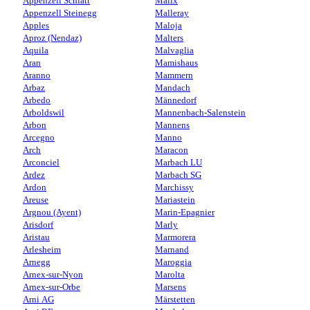
Appenzell Schlatt
Malix
Appenzell Steinegg
Malleray
Apples
Maloja
Aproz (Nendaz)
Malters
Aquila
Malvaglia
Aran
Mamishaus
Aranno
Mammern
Arbaz
Mandach
Arbedo
Männedorf
Arboldswil
Mannenbach-Salenstein
Arbon
Mannens
Arcegno
Manno
Arch
Maracon
Arconciel
Marbach LU
Ardez
Marbach SG
Ardon
Marchissy
Areuse
Mariastein
Argnou (Ayent)
Marin-Epagnier
Arisdorf
Marly
Aristau
Marmorera
Arlesheim
Marnand
Arnegg
Maroggia
Arnex-sur-Nyon
Marolta
Arnex-sur-Orbe
Marsens
Arni AG
Märstetten