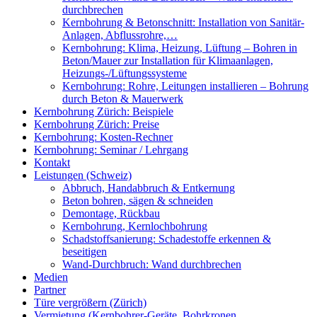
durchbrechen
Kernbohrung & Betonschnitt: Installation von Sanitär-
Anlagen, Abflussrohre,…
Kernbohrung: Klima, Heizung, Lüftung – Bohren in
Beton/Mauer zur Installation für Klimaanlagen,
Heizungs-/Lüftungssysteme
Kernbohrung: Rohre, Leitungen installieren – Bohrung
durch Beton & Mauerwerk
Kernbohrung Zürich: Beispiele
Kernbohrung Zürich: Preise
Kernbohrung: Kosten-Rechner
Kernbohrung: Seminar / Lehrgang
Kontakt
Leistungen (Schweiz)
Abbruch, Handabbruch & Entkernung
Beton bohren, sägen & schneiden
Demontage, Rückbau
Kernbohrung, Kernlochbohrung
Schadstoffsanierung: Schadestoffe erkennen &
beseitigen
Wand-Durchbruch: Wand durchbrechen
Medien
Partner
Türe vergrößern (Zürich)
Vermietung (Kernbohrer-Geräte, Bohrkronen