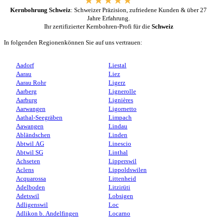
Kernbohrung Schweiz
: Schweizer Präzision, zufriedene Kunden & über 27
Jahre Erfahrung.
Ihr zertifizierter Kernbohren-Profi für die
Schweiz
In folgenden Regionenkönnen Sie auf uns vertrauen:
Aadorf
Liestal
Aarau
Liez
Aarau Rohr
Ligerz
Aarberg
Lignerolle
Aarburg
Lignières
Aarwangen
Ligornetto
Aathal-Seegräben
Limpach
Aawangen
Lindau
Abländschen
Linden
Abtwil AG
Linescio
Abtwil SG
Linthal
Achseten
Lipperswil
Aclens
Lippoldswilen
Acquarossa
Littenheid
Adelboden
Litzirüti
Adetswil
Lobsigen
Adligenswil
Loc
Adlikon b. Andelfingen
Locarno