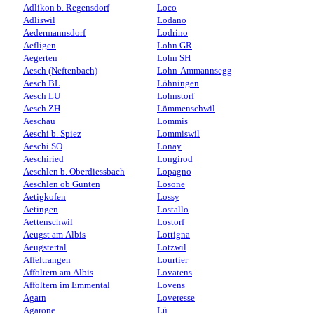
Adlikon b. Regensdorf
Loco
Adliswil
Lodano
Aedermannsdorf
Lodrino
Aefligen
Lohn GR
Aegerten
Lohn SH
Aesch (Neftenbach)
Lohn-Ammannsegg
Aesch BL
Löhningen
Aesch LU
Lohnstorf
Aesch ZH
Lömmenschwil
Aeschau
Lommis
Aeschi b. Spiez
Lommiswil
Aeschi SO
Lonay
Aeschiried
Longirod
Aeschlen b. Oberdiessbach
Lopagno
Aeschlen ob Gunten
Losone
Aetigkofen
Lossy
Aetingen
Lostallo
Aettenschwil
Lostorf
Aeugst am Albis
Lottigna
Aeugstertal
Lotzwil
Affeltrangen
Lourtier
Affoltern am Albis
Lovatens
Affoltern im Emmental
Lovens
Agarn
Loveresse
Agarone
Lü