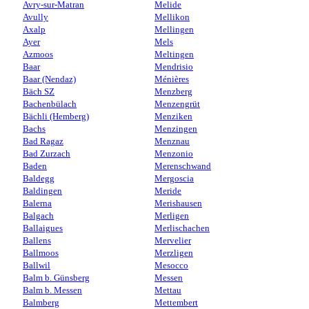
Avry-sur-Matran
Melide
Avully
Mellikon
Axalp
Mellingen
Ayer
Mels
Azmoos
Meltingen
Baar
Mendrisio
Baar (Nendaz)
Ménières
Bäch SZ
Menzberg
Bachenbülach
Menzengrüt
Bächli (Hemberg)
Menziken
Bachs
Menzingen
Bad Ragaz
Menznau
Bad Zurzach
Menzonio
Baden
Merenschwand
Baldegg
Mergoscia
Baldingen
Meride
Balerna
Merishausen
Balgach
Merligen
Ballaigues
Merlischachen
Ballens
Mervelier
Ballmoos
Merzligen
Ballwil
Mesocco
Balm b. Günsberg
Messen
Balm b. Messen
Mettau
Balmberg
Mettembert