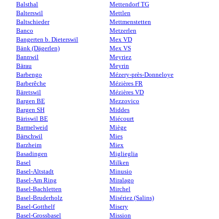
Balsthal
Mettendorf TG
Balterswil
Mettlen
Baltschieder
Mettmenstetten
Banco
Metzerlen
Bangerten b. Dieterswil
Mex VD
Bänk (Dägerlen)
Mex VS
Bannwil
Meyriez
Bärau
Meyrin
Barbengo
Mézery-près-Donneloye
Barberêche
Mézières FR
Bäretswil
Mézières VD
Bargen BE
Mezzovico
Bargen SH
Middes
Bäriswil BE
Miécourt
Barmelweid
Miège
Bärschwil
Mies
Barzheim
Miex
Basadingen
Miglieglia
Basel
Milken
Basel-Altstadt
Minusio
Basel-Am Ring
Miralago
Basel-Bachletten
Mirchel
Basel-Bruderholz
Misériez (Salins)
Basel-Gotthelf
Misery
Basel-Grossbasel
Mission