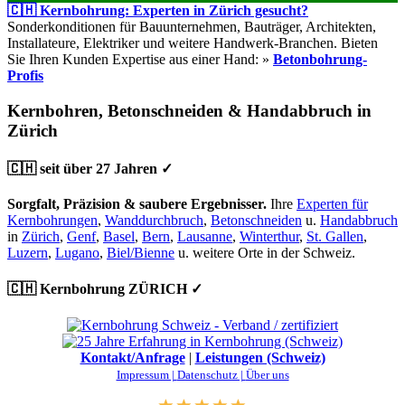
🇨🇭 Kernbohrung: Experten in Zürich gesucht?
Sonderkonditionen für Bauunternehmen, Bauträger, Architekten,
Installateure, Elektriker und weitere Handwerk-Branchen. Bieten
Sie Ihren Kunden Expertise aus einer Hand: »
Betonbohrung-
Profis
Kernbohren, Betonschneiden & Handabbruch in
Zürich
🇨🇭 seit über 27 Jahren ✓
Sorgfalt, Präzision & saubere Ergebnisser.
Ihre
Experten für
Kernbohrungen
,
Wanddurchbruch
,
Betonschneiden
u.
Handabbruch
in
Zürich
,
Genf
,
Basel
,
Bern
,
Lausanne
,
Winterthur
,
St. Gallen
,
Luzern
,
Lugano
,
Biel/Bienne
u. weitere Orte in der Schweiz.
🇨🇭 Kernbohrung ZÜRICH ✓
Kontakt/Anfrage
|
Leistungen (Schweiz)
Impressum |
Datenschutz |
Über uns