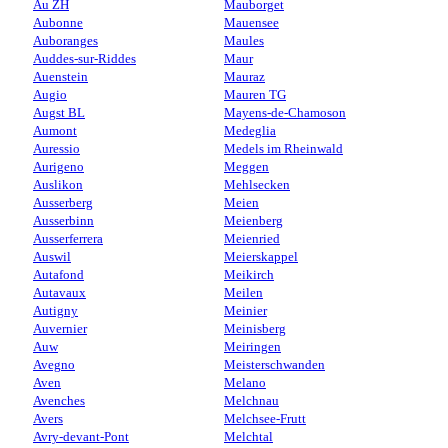
Au ZH
Mauborget
Aubonne
Mauensee
Auboranges
Maules
Auddes-sur-Riddes
Maur
Auenstein
Mauraz
Augio
Mauren TG
Augst BL
Mayens-de-Chamoson
Aumont
Medeglia
Auressio
Medels im Rheinwald
Aurigeno
Meggen
Auslikon
Mehlsecken
Ausserberg
Meien
Ausserbinn
Meienberg
Ausserferrera
Meienried
Auswil
Meierskappel
Autafond
Meikirch
Autavaux
Meilen
Autigny
Meinier
Auvernier
Meinisberg
Auw
Meiringen
Avegno
Meisterschwanden
Aven
Melano
Avenches
Melchnau
Avers
Melchsee-Frutt
Avry-devant-Pont
Melchtal