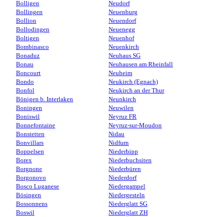
Bolligen
Neudorf
Bollingen
Neuenburg
Bollion
Neuendorf
Bollodingen
Neuenegg
Boltigen
Neuenhof
Bombinasco
Neuenkirch
Bonaduz
Neuhaus SG
Bonau
Neuhausen am Rheinfall
Boncourt
Neuheim
Bondo
Neukirch (Egnach)
Bonfol
Neukirch an der Thur
Bönigen b. Interlaken
Neunkirch
Boningen
Neuwilen
Boniswil
Neyruz FR
Bonnefontaine
Neyruz-sur-Moudon
Bonstetten
Nidau
Bonvillars
Nidfurn
Boppelsen
Niederbipp
Borex
Niederbuchsiten
Borgnone
Niederbüren
Borgonovo
Niederdorf
Bosco Luganese
Niedergampel
Bösingen
Niedergesteln
Bossonnens
Niederglatt SG
Boswil
Niederglatt ZH