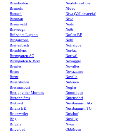
Bramboden
Nierlet-les-Bois
Bramois
Niouc
Bratsch
Niva (Vallemaggia)
Braunau
Nivo
Braunwald
Nods
Bravuogn
Noës
Brè sopra Lugano
Noflen BE
Breganzona
Nohl
Breitenbach
Noiraigue
Bremblens
Noréaz
Bremgarten AG
Nottwil
Bremgarten b. Bern
Novaggio
Brenles
Novalles
Breno
Novazzano
Brent
Noville
Brenzikofen
Nufenen
Bressaucourt
Nuglar
Bretigny-sur-Morrens
Nunningen
Bretonnières
Nürensdorf
Bretzwil
Nussbaumen AG
Brienz BE
Nussbaumen TG
Brienzwiler
Nusshof
Brig
Nuvilly
Brigels
Nyon
Brigerbad
Obbürgen