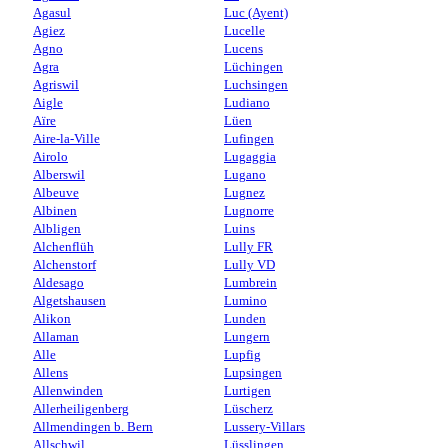
Agasul
Luc (Ayent)
Agiez
Lucelle
Agno
Lucens
Agra
Lüchingen
Agriswil
Luchsingen
Aigle
Ludiano
Aïre
Lüen
Aire-la-Ville
Lufingen
Airolo
Lugaggia
Alberswil
Lugano
Albeuve
Lugnez
Albinen
Lugnorre
Albligen
Luins
Alchenflüh
Lully FR
Alchenstorf
Lully VD
Aldesago
Lumbrein
Algetshausen
Lumino
Alikon
Lunden
Allaman
Lungern
Alle
Lupfig
Allens
Lupsingen
Allenwinden
Lurtigen
Allerheiligenberg
Lüscherz
Allmendingen b. Bern
Lussery-Villars
Allschwil
Lüsslingen