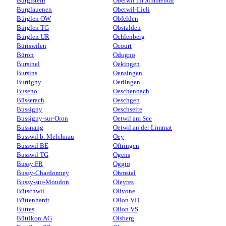
Burgistein
Oberwil im Simmental
Burglauenen
Oberwil-Lieli
Bürglen OW
Obfelden
Bürglen TG
Obstalden
Bürglen UR
Ochlenberg
Büriswilen
Ocourt
Büron
Odogno
Bursinel
Oekingen
Bursins
Oensingen
Burtigny
Oerlingen
Buseno
Oeschenbach
Büsserach
Oeschgen
Bussigny
Oeschseite
Bussigny-sur-Oron
Oetwil am See
Bussnang
Oetwil an der Limmat
Busswil b. Melchnau
Oey
Busswil BE
Oftringen
Busswil TG
Ogens
Bussy FR
Oggio
Bussy-Chardonney
Ohmstal
Bussy-sur-Moudon
Oleyres
Bütschwil
Olivone
Büttenhardt
Ollon VD
Buttes
Ollon VS
Büttikon AG
Olsberg