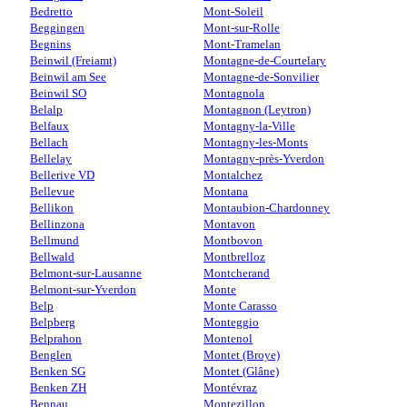
Bedretto
Mont-Soleil
Beggingen
Mont-sur-Rolle
Begnins
Mont-Tramelan
Beinwil (Freiamt)
Montagne-de-Courtelary
Beinwil am See
Montagne-de-Sonvilier
Beinwil SO
Montagnola
Belalp
Montagnon (Leytron)
Belfaux
Montagny-la-Ville
Bellach
Montagny-les-Monts
Bellelay
Montagny-près-Yverdon
Bellerive VD
Montalchez
Bellevue
Montana
Bellikon
Montaubion-Chardonney
Bellinzona
Montavon
Bellmund
Montbovon
Bellwald
Montbrelloz
Belmont-sur-Lausanne
Montcherand
Belmont-sur-Yverdon
Monte
Belp
Monte Carasso
Belpberg
Monteggio
Belprahon
Montenol
Benglen
Montet (Broye)
Benken SG
Montet (Glâne)
Benken ZH
Montévraz
Bennau
Montezillon