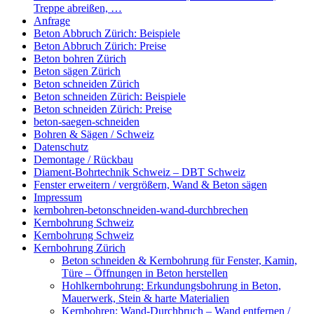
Treppe abreißen, …
Anfrage
Beton Abbruch Zürich: Beispiele
Beton Abbruch Zürich: Preise
Beton bohren Zürich
Beton sägen Zürich
Beton schneiden Zürich
Beton schneiden Zürich: Beispiele
Beton schneiden Zürich: Preise
beton-saegen-schneiden
Bohren & Sägen / Schweiz
Datenschutz
Demontage / Rückbau
Diament-Bohrtechnik Schweiz – DBT Schweiz
Fenster erweitern / vergrößern, Wand & Beton sägen
Impressum
kernbohren-betonschneiden-wand-durchbrechen
Kernbohrung Schweiz
Kernbohrung Schweiz
Kernbohrung Zürich
Beton schneiden & Kernbohrung für Fenster, Kamin,
Türe – Öffnungen in Beton herstellen
Hohlkernbohrung: Erkundungsbohrung in Beton,
Mauerwerk, Stein & harte Materialien
Kernbohren: Wand-Durchbruch – Wand entfernen /