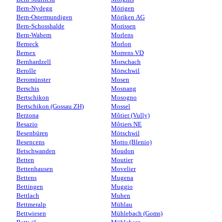
Bern-Nydegg
Mörigen
Bern-Ostermundigen
Möriken AG
Bern-Schosshalde
Morissen
Bern-Wabern
Morlens
Berneck
Morlon
Bernex
Morrens VD
Bernhardzell
Morschach
Berolle
Mörschwil
Beromünster
Mosen
Berschis
Mosnang
Bertschikon
Mosogno
Bertschikon (Gossau ZH)
Mossel
Berzona
Môtier (Vully)
Besazio
Môtiers NE
Besenbüren
Mötschwil
Besencens
Motto (Blenio)
Betschwanden
Moudon
Betten
Moutier
Bettenhausen
Movelier
Bettens
Mugena
Bettingen
Muggio
Bettlach
Muhen
Bettmeralp
Mühlau
Bettwiesen
Mühlebach (Goms)