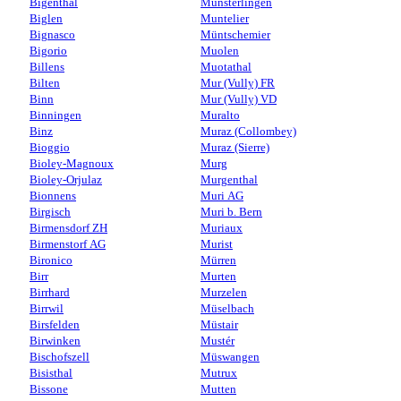
Bigenthal
Münsterlingen
Biglen
Muntelier
Bignasco
Müntschemier
Bigorio
Muolen
Billens
Muotathal
Bilten
Mur (Vully) FR
Binn
Mur (Vully) VD
Binningen
Muralto
Binz
Muraz (Collombey)
Bioggio
Muraz (Sierre)
Bioley-Magnoux
Murg
Bioley-Orjulaz
Murgenthal
Bionnens
Muri AG
Birgisch
Muri b. Bern
Birmensdorf ZH
Muriaux
Birmenstorf AG
Murist
Bironico
Mürren
Birr
Murten
Birrhard
Murzelen
Birrwil
Müselbach
Birsfelden
Müstair
Birwinken
Mustér
Bischofszell
Müswangen
Bisisthal
Mutrux
Bissone
Mutten