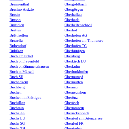
Brunnenthal
Obergoldbach
Brusino Arsizio
Obergösgen
Brusio
Oberhallau
Bruson
Oberhasli
Brüttelen
Oberhelfenschwil
Brütten
Oberhof
Brüttisellen
Oberhofen AG
Bruzella
Oberhofen am Thunersee
Bubendorf
Oberhofen TG
Bubikon
Oberhünigen
Buch am Irchel
Oberiberg
Buch b. Frauenfeld
Oberkirch LU
Buch b. Kümmertshausen
Oberkulm
Buch b. Märwil
Oberlunkhofen
Buch SH
Obermumpf
Buchackern
Obermutten
Buchberg
Obernau
Buchen
Oberneunforn
Buchen im Prättigau
Oberönz
Buchillon
Oberösch
Buchrain
Oberramsern
Buchs AG
Oberrickenbach
Buchs LU
Oberried am Brienzersee
Buchs SG
Oberried FR
Buchs ZH
Oberrieden