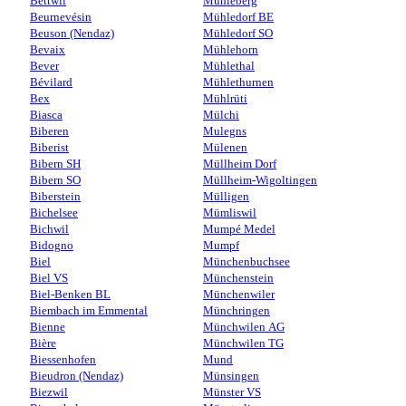
Bettwil
Mühleberg
Beurnevésin
Mühledorf BE
Beuson (Nendaz)
Mühledorf SO
Bevaix
Mühlehorn
Bever
Mühlethal
Bévilard
Mühlethurnen
Bex
Mühlrüti
Biasca
Mülchi
Biberen
Mulegns
Biberist
Mülenen
Bibern SH
Müllheim Dorf
Bibern SO
Müllheim-Wigoltingen
Biberstein
Mülligen
Bichelsee
Mümliswil
Bichwil
Mumpé Medel
Bidogno
Mumpf
Biel
Münchenbuchsee
Biel VS
Münchenstein
Biel-Benken BL
Münchenwiler
Biembach im Emmental
Münchringen
Bienne
Münchwilen AG
Bière
Münchwilen TG
Biessenhofen
Mund
Bieudron (Nendaz)
Münsingen
Biezwil
Münster VS