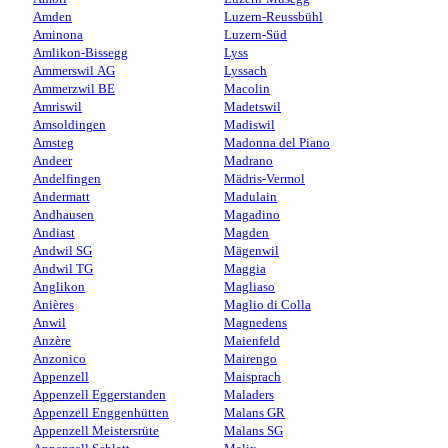
Amden
Luzern-Reussbühl
Aminona
Luzern-Süd
Amlikon-Bissegg
Lyss
Ammerswil AG
Lyssach
Ammerzwil BE
Macolin
Amriswil
Madetswil
Amsoldingen
Madiswil
Amsteg
Madonna del Piano
Andeer
Madrano
Andelfingen
Mädris-Vermol
Andermatt
Madulain
Andhausen
Magadino
Andiast
Magden
Andwil SG
Mägenwil
Andwil TG
Maggia
Anglikon
Magliaso
Anières
Maglio di Colla
Anwil
Magnedens
Anzère
Maienfeld
Anzonico
Mairengo
Appenzell
Maisprach
Appenzell Eggerstanden
Maladers
Appenzell Enggenhütten
Malans GR
Appenzell Meistersrüte
Malans SG