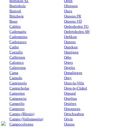
Buttikon SZ
Olten
Buttisholz
Oltingen
Buttwil
Onex
Bützberg
Onnens FR
Buus
Onnens VD
Cabbio
Opfershofen TG
Cademario
Opfertshofen SH
Cadempino
Opfikon
Cadenazzo
Oppens
Cadro
Oppikon
Cagiallo
Oppligen
Calfreisen
Orbe
Calonico
Orges
Calpiogna
Origlio
Cama
Ormalingen
Camedo
Orny
Camignolo
Oron-la-Ville
Camischolas
Oron-le-Châtel
Camorino
Orpund
Campascio
Orselina
Campello
Orsières
Camperio
Orsonnens
Campo (Blenio)
Ortschwaben
Campo (Vallemaggia)
Orvin
Campocologno
Orzens