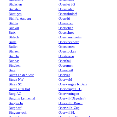
Büchslen
Oberriet SG
Buckten
Oberrindal
Büetigen
Oberrohrdorf
Bühl b. Aarberg
Oberrüti
Bühler
Obersaxen
Buhwil
Oberschan
Buix
Oberschrot
Bülach
Oberstammheim
Bulle
Obersteckholz
Bullet
Oberstetten
Bünzen
Oberstocken
Buochs
Oberterzen
Buonas
Oberthal
Bürchen
Oberurnen
Bure
Oberuzwil
Büren an der Aare
Obervaz
Büren NW
Oberwald
Büren SO
Oberwangen b. Bern
Büren zum Hof
Oberwangen TG
Burg AG
Oberweningen
Burg im Leimental
Oberwil (Dägerlen)
Burgäschi
Oberwil b. Büren
Burgdorf
Oberwil b. Zug
Bürgenstock
Oberwil BL