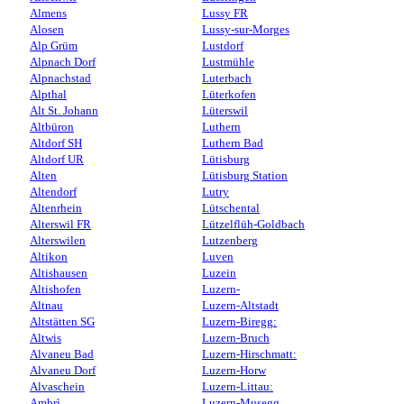
Almens
Lussy FR
Alosen
Lussy-sur-Morges
Alp Grüm
Lustdorf
Alpnach Dorf
Lustmühle
Alpnachstad
Luterbach
Alpthal
Lüterkofen
Alt St. Johann
Lüterswil
Altbüron
Luthern
Altdorf SH
Luthern Bad
Altdorf UR
Lütisburg
Alten
Lütisburg Station
Altendorf
Lutry
Altenrhein
Lütschental
Alterswil FR
Lützelflüh-Goldbach
Alterswilen
Lutzenberg
Altikon
Luven
Altishausen
Luzein
Altishofen
Luzern-
Altnau
Luzern-Altstadt
Altstätten SG
Luzern-Biregg:
Altwis
Luzern-Bruch
Alvaneu Bad
Luzern-Hirschmatt:
Alvaneu Dorf
Luzern-Horw
Alvaschein
Luzern-Littau:
Ambrì
Luzern-Musegg