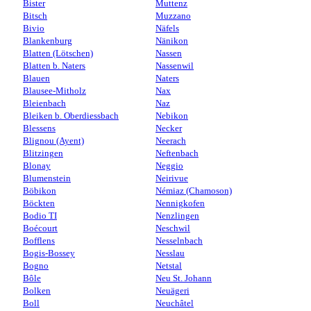
Bister
Muttenz
Bitsch
Muzzano
Bivio
Näfels
Blankenburg
Nänikon
Blatten (Lötschen)
Nassen
Blatten b. Naters
Nassenwil
Blauen
Naters
Blausee-Mitholz
Nax
Bleienbach
Naz
Bleiken b. Oberdiessbach
Nebikon
Blessens
Necker
Blignou (Ayent)
Neerach
Blitzingen
Neftenbach
Blonay
Neggio
Blumenstein
Neirivue
Böbikon
Némiaz (Chamoson)
Böckten
Nennigkofen
Bodio TI
Nenzlingen
Boécourt
Neschwil
Bofflens
Nesselnbach
Bogis-Bossey
Nesslau
Bogno
Netstal
Bôle
Neu St. Johann
Bolken
Neuägeri
Boll
Neuchâtel