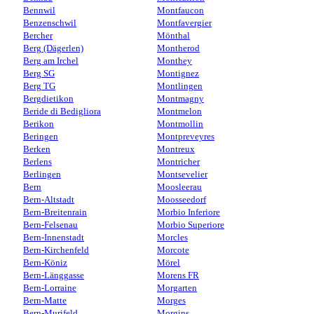
Bennwil
Montfaucon
Benzenschwil
Montfavergier
Bercher
Mönthal
Berg (Dägerlen)
Montherod
Berg am Irchel
Monthey
Berg SG
Montignez
Berg TG
Montlingen
Bergdietikon
Montmagny
Beride di Bedigliora
Montmelon
Berikon
Montmollin
Beringen
Montpreveyres
Berken
Montreux
Berlens
Montricher
Berlingen
Montsevelier
Bern
Moosleerau
Bern-Altstadt
Moosseedorf
Bern-Breitenrain
Morbio Inferiore
Bern-Felsenau
Morbio Superiore
Bern-Innenstadt
Morcles
Bern-Kirchenfeld
Morcote
Bern-Köniz
Mörel
Bern-Länggasse
Morens FR
Bern-Lorraine
Morgarten
Bern-Matte
Morges
Bern-Murifeld
Morgins