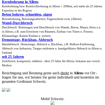
Kernbohrung in Allens
Kernbohrung bzw. Kernlochbohrung in Allens + 200km, seit mehr als 25 Jahren
Expertise in der Region
Beton bohren, schneiden, sägen
Betonbohrung, Betonsägearbeiten, Fugenschnitt uvm. (Allens)
Wand-Durchbruch
Durchbruch: Bohrungen und Durchbruch von Wände, Beton, Mauer, Stein u.ä
in Allens, z.B. zum Erweitern von Räumen, Einbau von Türen u. Fenster,
Klimaanlage, Kamin-Einbau u. weitere
Demontage, Rückbau, Abbruch
Handabbruch: Demontage, Abbruch u. Rückbau, z.B. Balkon-Entfernung,
Abbruch von Anbauten, Treppe entfernen u. handgeführter Abbruch in Allens u.
Umland
seit 25 Jahren
Zertifiziert, kompetent, erfahren - über 25 Jahre für Allens, bekannt aus versch.
Medien
Besichtigung und Beratung gerne auch
direkt
in
Allens
vor Ort -
fragen Sie uns, wir beraten Sie gerne individuell und kostenlos im
gesamten Großraum Schweiz.
Mobil Schweiz: