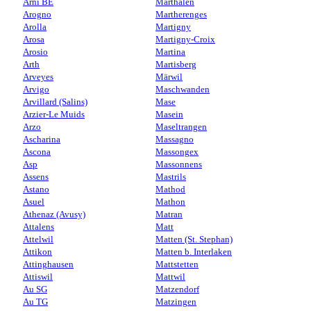
Arni BE
Marthalen
Arogno
Martherenges
Arolla
Martigny
Arosa
Martigny-Croix
Arosio
Martina
Arth
Martisberg
Arveyes
Märwil
Arvigo
Maschwanden
Arvillard (Salins)
Mase
Arzier-Le Muids
Masein
Arzo
Maseltrangen
Ascharina
Massagno
Ascona
Massongex
Asp
Massonnens
Assens
Mastrils
Astano
Mathod
Asuel
Mathon
Athenaz (Avusy)
Matran
Attalens
Matt
Attelwil
Matten (St. Stephan)
Attikon
Matten b. Interlaken
Attinghausen
Mattstetten
Attiswil
Mattwil
Au SG
Matzendorf
Au TG
Matzingen