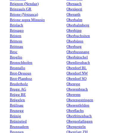
Brignon (Nendaz)
Oberaach
Brinzauls GR
Oberägeri
Brione (Verzasca)
Oberarth
Brione sopra Minusio
Oberbalm
Brislach
Oberbalmberg
Brissago
Oberbipp
Bristen
Oberbuchsiten
Brittern
Oberbüren
Brittnau
Oberburg
Broc
Oberbussnang
Broglio
Oberbütschel
Bronschhofen
Oberdiessbach
Brontallo
Oberdorf BL
Brot-Dessous
Oberdorf NW
Brot-Plamboz
Oberdorf SO
Bruderholz
Oberegg
Brugg AG
Oberembrach
Brügg BE
Oberems
Brügglen
Oberengstringen
Brülisau
Oberentfelden
Brunegg
Oberflachs
Brünig
Oberfrittenbach
Brünisried
Obergerlafingen
Brunnadern
Obergesteln
Brunnen
Oberglatt ZH