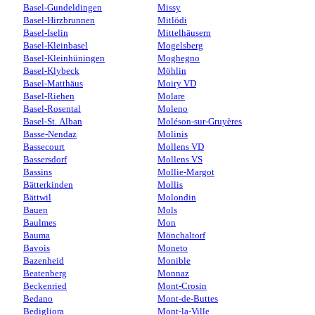
Basel-Gundeldingen
Missy
Basel-Hirzbrunnen
Mitlödi
Basel-Iselin
Mittelhäusern
Basel-Kleinbasel
Mogelsberg
Basel-Kleinhüningen
Moghegno
Basel-Klybeck
Möhlin
Basel-Matthäus
Moiry VD
Basel-Riehen
Molare
Basel-Rosental
Moleno
Basel-St. Alban
Moléson-sur-Gruyères
Basse-Nendaz
Molinis
Bassecourt
Mollens VD
Bassersdorf
Mollens VS
Bassins
Mollie-Margot
Bätterkinden
Mollis
Bättwil
Molondin
Bauen
Mols
Baulmes
Mon
Bauma
Mönchaltorf
Bavois
Moneto
Bazenheid
Monible
Beatenberg
Monnaz
Beckenried
Mont-Crosin
Bedano
Mont-de-Buttes
Bedigliora
Mont-la-Ville