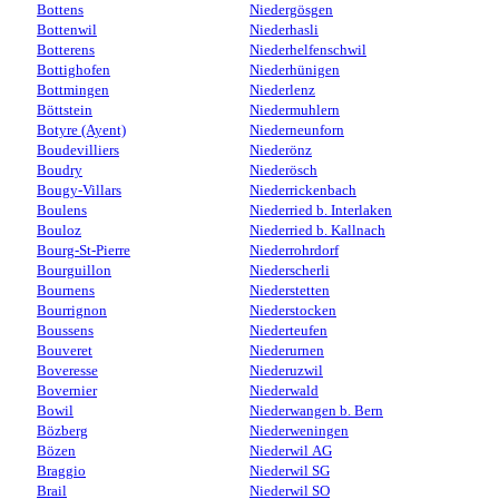
Bottens
Niedergösgen
Bottenwil
Niederhasli
Botterens
Niederhelfenschwil
Bottighofen
Niederhünigen
Bottmingen
Niederlenz
Böttstein
Niedermuhlern
Botyre (Ayent)
Niederneunforn
Boudevilliers
Niederönz
Boudry
Niederösch
Bougy-Villars
Niederrickenbach
Boulens
Niederried b. Interlaken
Bouloz
Niederried b. Kallnach
Bourg-St-Pierre
Niederrohrdorf
Bourguillon
Niederscherli
Bournens
Niederstetten
Bourrignon
Niederstocken
Boussens
Niederteufen
Bouveret
Niederurnen
Boveresse
Niederuzwil
Bovernier
Niederwald
Bowil
Niederwangen b. Bern
Bözberg
Niederweningen
Bözen
Niederwil AG
Braggio
Niederwil SG
Brail
Niederwil SO