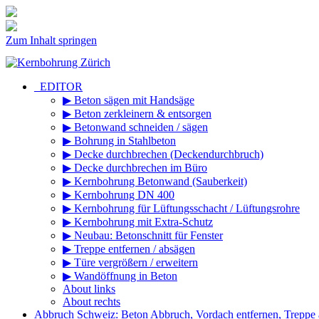
Zum Inhalt springen
_EDITOR
▶ Beton sägen mit Handsäge
▶ Beton zerkleinern & entsorgen
▶ Betonwand schneiden / sägen
▶ Bohrung in Stahlbeton
▶ Decke durchbrechen (Deckendurchbruch)
▶ Decke durchbrechen im Büro
▶ Kernbohrung Betonwand (Sauberkeit)
▶ Kernbohrung DN 400
▶ Kernbohrung für Lüftungsschacht / Lüftungsrohre
▶ Kernbohrung mit Extra-Schutz
▶ Neubau: Betonschnitt für Fenster
▶ Treppe entfernen / absägen
▶ Türe vergrößern / erweitern
▶ Wandöffnung in Beton
About links
About rechts
Abbruch Schweiz: Beton Abbruch, Vordach entfernen, Treppe