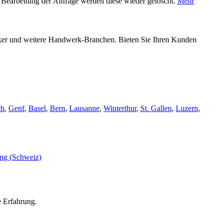
 Bearbeitung der Anfrage werden diese wieder gelöscht.
Mehr
riker und weitere Handwerk-Branchen. Bieten Sie Ihren Kunden
ch
,
Genf
,
Basel
,
Bern
,
Lausanne
,
Winterthur
,
St. Gallen
,
Luzern
,
e Erfahrung.