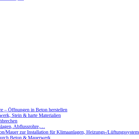
e – Öffnungen in Beton herstellen
rk, Stein & harte Materialien
hbrechen
nlagen, Abflussrohre,…
n/Mauer zur Installation für Klimaanlagen, Heizungs-/Lüftungssystem
 durch Beton & Mauerwerk