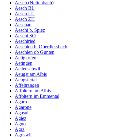
Aesch (Neftenbach)
Aesch BL
Aesch LU
Aesch ZH
Aeschau
Aeschi b. Spiez
Aeschi SO
Aeschiried
Aeschlen b. Oberdiessbach
Aeschlen ob Gunten
Aetigkofen
Aetingen
Aettenschwil
Aeugst am Albis
Aeugstertal
Affeltrangen
Affoltern am Albis
Affoltern im Emmental
Agarn
Agarone
Agasul
Agiez
Agno
Agra
Agriswil