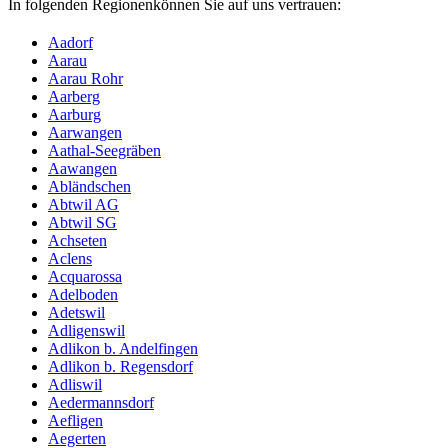
In folgenden Regionenkönnen Sie auf uns vertrauen:
Aadorf
Aarau
Aarau Rohr
Aarberg
Aarburg
Aarwangen
Aathal-Seegräben
Aawangen
Abländschen
Abtwil AG
Abtwil SG
Achseten
Aclens
Acquarossa
Adelboden
Adetswil
Adligenswil
Adlikon b. Andelfingen
Adlikon b. Regensdorf
Adliswil
Aedermannsdorf
Aefligen
Aegerten