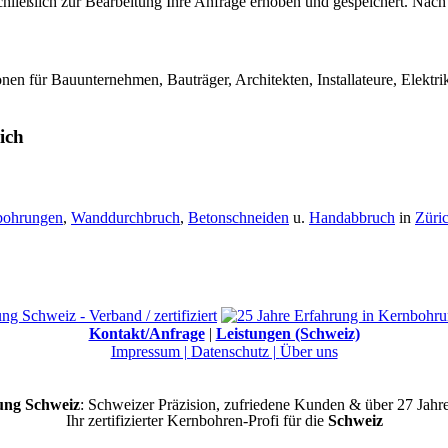
hließlich zur Bearbeitung Ihre Anfrage erhoben und gespeichert. Nach
en für Bauunternehmen, Bauträger, Architekten, Installateure, Elekt
ich
bohrungen
,
Wanddurchbruch
,
Betonschneiden
u.
Handabbruch
in
Züri
Kontakt/Anfrage
|
Leistungen (Schweiz)
Impressum |
Datenschutz |
Über uns
ng Schweiz
: Schweizer Präzision, zufriedene Kunden & über 27 Jahr
Ihr zertifizierter Kernbohren-Profi für die
Schweiz