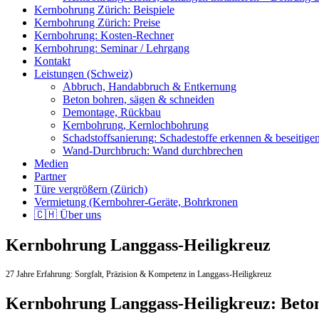
Kernbohrung Zürich: Beispiele
Kernbohrung Zürich: Preise
Kernbohrung: Kosten-Rechner
Kernbohrung: Seminar / Lehrgang
Kontakt
Leistungen (Schweiz)
Abbruch, Handabbruch & Entkernung
Beton bohren, sägen & schneiden
Demontage, Rückbau
Kernbohrung, Kernlochbohrung
Schadstoffsanierung: Schadestoffe erkennen & beseitige
Wand-Durchbruch: Wand durchbrechen
Medien
Partner
Türe vergrößern (Zürich)
Vermietung (Kernbohrer-Geräte, Bohrkronen
🇨🇭 Über uns
Kernbohrung Langgass-Heiligkreuz
27 Jahre Erfahrung:
Sorgfalt,
Präzision & Kompetenz in Langgass-Heiligkreuz
Kernbohrung Langgass-Heiligkreuz: Beto