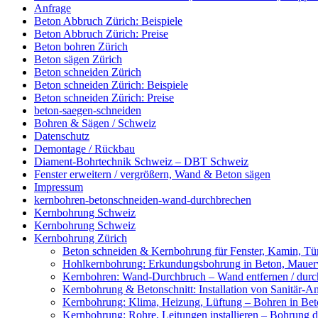
Anfrage
Beton Abbruch Zürich: Beispiele
Beton Abbruch Zürich: Preise
Beton bohren Zürich
Beton sägen Zürich
Beton schneiden Zürich
Beton schneiden Zürich: Beispiele
Beton schneiden Zürich: Preise
beton-saegen-schneiden
Bohren & Sägen / Schweiz
Datenschutz
Demontage / Rückbau
Diament-Bohrtechnik Schweiz – DBT Schweiz
Fenster erweitern / vergrößern, Wand & Beton sägen
Impressum
kernbohren-betonschneiden-wand-durchbrechen
Kernbohrung Schweiz
Kernbohrung Schweiz
Kernbohrung Zürich
Beton schneiden & Kernbohrung für Fenster, Kamin, Tür
Hohlkernbohrung: Erkundungsbohrung in Beton, Mauerwe
Kernbohren: Wand-Durchbruch – Wand entfernen / durc
Kernbohrung & Betonschnitt: Installation von Sanitär-A
Kernbohrung: Klima, Heizung, Lüftung – Bohren in Beto
Kernbohrung: Rohre, Leitungen installieren – Bohrung