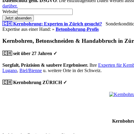
Datenschutz gem. DSGVO
: Die einzutragenden Daten werden aussc
darüber.
Website
Jetzt absenden
🇨🇭 Kernbohrung: Experten in Zürich gesucht?
Sonderkondition
Expertise aus einer Hand: »
Betonbohrung-Profis
Kernbohren, Betonschneiden & Handabbruch in Zür
🇨🇭 seit über 27 Jahren ✓
Sorgfalt, Präzision & saubere Ergebnisser.
Ihre
Experten für Kern
Lugano
,
Biel/Bienne
u. weitere Orte in der Schweiz.
🇨🇭 Kernbohrung ZÜRICH ✓
Kernbohru