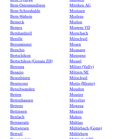
Bern-Ostermundigen
Möriken AG
Bern-Schosshalde
Morissen
Bern-Wabern
Morlens
Berneck
Morlon
Bernex
Morrens VD
Bernhardzell
Morschach
Berolle
Mörschwil
Beromünster
Mosen
Berschis
Mosnang
Bertschikon
Mosogno
Bertschikon (Gossau ZH)
Mossel
Berzona
Môtier (Vully)
Besazio
Môtiers NE
Besenbüren
Mötschwil
Besencens
Motto (Blenio)
Betschwanden
Moudon
Betten
Moutier
Bettenhausen
Movelier
Bettens
Mugena
Bettingen
Muggio
Bettlach
Muhen
Bettmeralp
Mühlau
Bettwiesen
Mühlebach (Goms)
Bettwil
Mühleberg