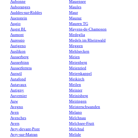
Aubonne
Mauensee
Auboranges
Maules
Auddes-sur-Riddes
Maur
Auenstein
Mauraz
Augio
Mauren TG
Augst BL
Mayens-de-Chamoson
Aumont
Medeglia
Auressio
Medels im Rheinwald
Aurigeno
Meggen
Auslikon
Mehlsecken
Ausserberg
Meien
Ausserbinn
Meienberg
Ausserferrera
Meienried
Auswil
Meierskappel
Autafond
Meikirch
Autavaux
Meilen
Autigny
Meinier
Auvernier
Meinisberg
Auw
Meiringen
Avegno
Meisterschwanden
Aven
Melano
Avenches
Melchnau
Avers
Melchsee-Frutt
Avry-devant-Pont
Melchtal
Avry-sur-Matran
Melide