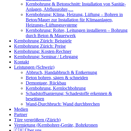
Kernbohrung & Betonschnitt: Installation von Sanitär-
Anlagen, Abflussrohre,…
Kernbohrung: Klima, Heizung, Lüftung – Bohren in
Beton/Mauer zur Installation für Klimaanlagen,
Heizungs-/Lüftungssysteme
Kernbohrung: Rohre, Leitungen installieren – Bohrung
durch Beton & Mauerwerk
Kernbohrung Zürich: Beispiele
Kernbohrung Zürich: Preise
Kernbohrung: Kosten-Rechner
Kernbohrung: Seminar / Lehrgang
Kontakt
Leistungen (Schweiz)
Abbruch, Handabbruch & Entkernung
Beton bohren, sägen & schneiden
Demontage, Rückbau
Kernbohrung, Kernlochbohrung
Schadstoffsanierung: Schadestoffe erkennen &
beseitigen
Wand-Durchbruch: Wand durchbrechen
Medien
Partner
Türe vergrößern (Zürich)
Vermietung (Kernbohrer-Geräte, Bohrkronen
🇨🇭 Über uns