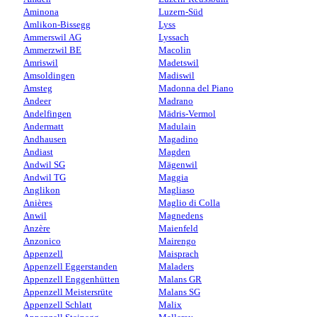
Aminona
Luzern-Süd
Amlikon-Bissegg
Lyss
Ammerswil AG
Lyssach
Ammerzwil BE
Macolin
Amriswil
Madetswil
Amsoldingen
Madiswil
Amsteg
Madonna del Piano
Andeer
Madrano
Andelfingen
Mädris-Vermol
Andermatt
Madulain
Andhausen
Magadino
Andiast
Magden
Andwil SG
Mägenwil
Andwil TG
Maggia
Anglikon
Magliaso
Anières
Maglio di Colla
Anwil
Magnedens
Anzère
Maienfeld
Anzonico
Mairengo
Appenzell
Maisprach
Appenzell Eggerstanden
Maladers
Appenzell Enggenhütten
Malans GR
Appenzell Meistersrüte
Malans SG
Appenzell Schlatt
Malix