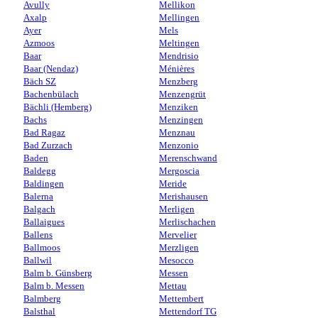
Avully
Mellikon
Axalp
Mellingen
Ayer
Mels
Azmoos
Meltingen
Baar
Mendrisio
Baar (Nendaz)
Ménières
Bäch SZ
Menzberg
Bachenbülach
Menzengrüt
Bächli (Hemberg)
Menziken
Bachs
Menzingen
Bad Ragaz
Menznau
Bad Zurzach
Menzonio
Baden
Merenschwand
Baldegg
Mergoscia
Baldingen
Meride
Balerna
Merishausen
Balgach
Merligen
Ballaigues
Merlischachen
Ballens
Mervelier
Ballmoos
Merzligen
Ballwil
Mesocco
Balm b. Günsberg
Messen
Balm b. Messen
Mettau
Balmberg
Mettembert
Balsthal
Mettendorf TG