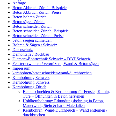
Anfrage
Beton Abbruch Zürich: Beispiele
Beton Abbruch Zürich: Preise
Beton bohren Zürich
Beton sägen Zürich
Beton schneiden Zürich
Beton schneiden Zürich: Beispiele
Beton schneiden Zürich: Preise
beton-saegen-schneiden
Bohren & Sägen / Schweiz
Datenschutz
Demontage / Rückbau
Diament-Bohrtechnik Schweiz – DBT Schweiz
Fenster erweitern / vergrößern, Wand & Beton sägen
Impressum
kernbohren-betonschneiden-wand-durchbrechen
Kernbohrung Schweiz
Kernbohrung Schweiz
Kernbohrung Zürich
Beton schneiden & Kernbohrung für Fenster, Kamin,
Türe – Öffnungen in Beton herstellen
Hohlkernbohrung: Erkundungsbohrung in Beton,
Mauerwerk, Stein & harte Materialien
Kernbohren: Wand-Durchbruch – Wand entfernen /
durchbrechen