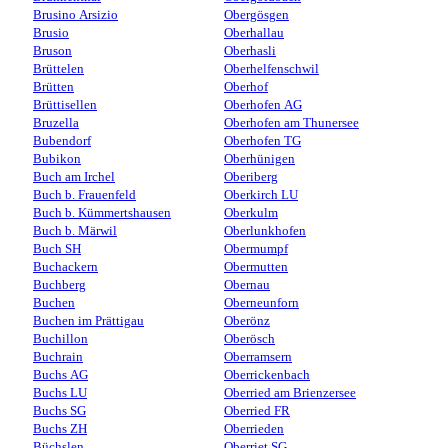
Brusino Arsizio
Obergösgen
Brusio
Oberhallau
Bruson
Oberhasli
Brüttelen
Oberhelfenschwil
Brütten
Oberhof
Brüttisellen
Oberhofen AG
Bruzella
Oberhofen am Thunersee
Bubendorf
Oberhofen TG
Bubikon
Oberhünigen
Buch am Irchel
Oberiberg
Buch b. Frauenfeld
Oberkirch LU
Buch b. Kümmertshausen
Oberkulm
Buch b. Märwil
Oberlunkhofen
Buch SH
Obermumpf
Buchackern
Obermutten
Buchberg
Obernau
Buchen
Oberneunforn
Buchen im Prättigau
Oberönz
Buchillon
Oberösch
Buchrain
Oberramsern
Buchs AG
Oberrickenbach
Buchs LU
Oberried am Brienzersee
Buchs SG
Oberried FR
Buchs ZH
Oberrieden
Büchslen
Oberriet SG