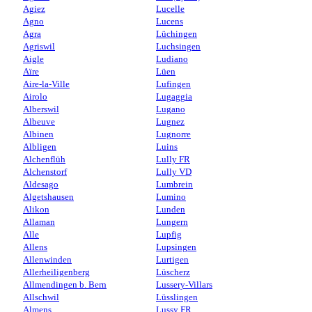
Agiez
Lucelle
Agno
Lucens
Agra
Lüchingen
Agriswil
Luchsingen
Aigle
Ludiano
Aïre
Lüen
Aire-la-Ville
Lufingen
Airolo
Lugaggia
Alberswil
Lugano
Albeuve
Lugnez
Albinen
Lugnorre
Albligen
Luins
Alchenflüh
Lully FR
Alchenstorf
Lully VD
Aldesago
Lumbrein
Algetshausen
Lumino
Alikon
Lunden
Allaman
Lungern
Alle
Lupfig
Allens
Lupsingen
Allenwinden
Lurtigen
Allerheiligenberg
Lüscherz
Allmendingen b. Bern
Lussery-Villars
Allschwil
Lüsslingen
Almens
Lussy FR