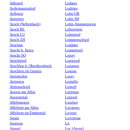
Adliswil
Lodano
Aedermannsdorf
Lodrino
Aefligen
Lohn GR
Aegerten
Lohn SH
Aesch (Neftenbach)
Lohn-Ammannsegg
Aesch BL
Löhningen
Aesch LU
Lohnstorf
Aesch ZH
Lömmenschwil
Aeschau
Lommis
Aeschi b. Spiez
Lommiswil
Aeschi SO
Lonay
Aeschiried
Longirod
Aeschlen b. Oberdiessbach
Lopagno
Aeschlen ob Gunten
Losone
Aetigkofen
Lossy
Aetingen
Lostallo
Aettenschwil
Lostorf
Aeugst am Albis
Lottigna
Aeugstertal
Lotzwil
Affeltrangen
Lourtier
Affoltern am Albis
Lovatens
Affoltern im Emmental
Lovens
Agarn
Loveresse
Agarone
Lü
Agasul
Luc (Ayent)