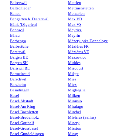
Balterswil
Mettlen
Baltschieder
Mettmenstetten
Banco
Metzerlen
Bangerten b. Dieterswil
Mex VD
Bänk (Dägerlen)
Mex VS
Bannwil
Meyriez
Bärau
Meyrin
Barbengo
Mézery-près-Donneloye
Barberêche
Mézières FR
Bäretswil
Mézières VD
Bargen BE
Mezzovico
Bargen SH
Middes
Bäriswil BE
Miécourt
Barmelweid
Miège
Bärschwil
Mies
Barzheim
Miex
Basadingen
Miglieglia
Basel
Milken
Basel-Altstadt
Minusio
Basel-Am Ring
Miralago
Basel-Bachletten
Mirchel
Basel-Bruderholz
Misériez (Salins)
Basel-Gotthelf
Misery
Basel-Grossbasel
Mission
Basel-Gundeldingen
Missy