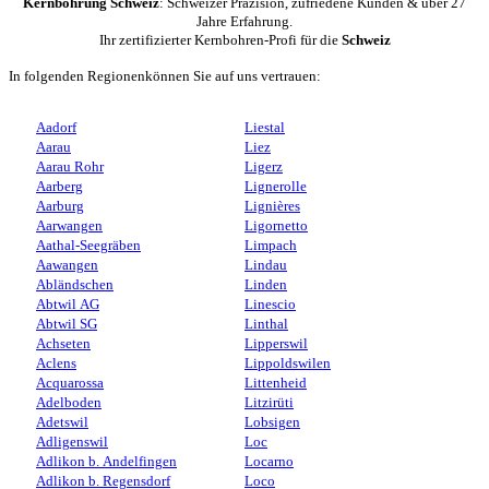
Kernbohrung Schweiz
: Schweizer Präzision, zufriedene Kunden & über 27
Jahre Erfahrung.
Ihr zertifizierter Kernbohren-Profi für die
Schweiz
In folgenden Regionenkönnen Sie auf uns vertrauen:
Aadorf
Liestal
Aarau
Liez
Aarau Rohr
Ligerz
Aarberg
Lignerolle
Aarburg
Lignières
Aarwangen
Ligornetto
Aathal-Seegräben
Limpach
Aawangen
Lindau
Abländschen
Linden
Abtwil AG
Linescio
Abtwil SG
Linthal
Achseten
Lipperswil
Aclens
Lippoldswilen
Acquarossa
Littenheid
Adelboden
Litzirüti
Adetswil
Lobsigen
Adligenswil
Loc
Adlikon b. Andelfingen
Locarno
Adlikon b. Regensdorf
Loco