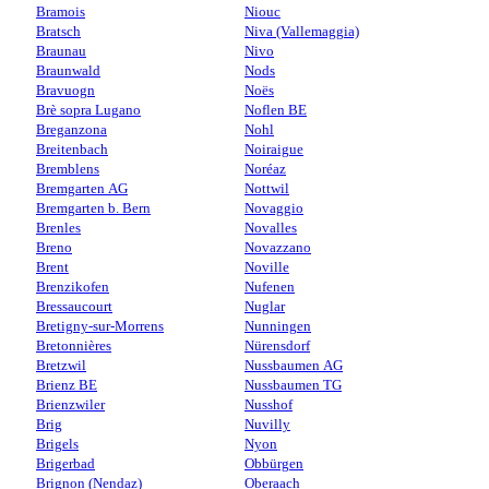
Bramois
Niouc
Bratsch
Niva (Vallemaggia)
Braunau
Nivo
Braunwald
Nods
Bravuogn
Noës
Brè sopra Lugano
Noflen BE
Breganzona
Nohl
Breitenbach
Noiraigue
Bremblens
Noréaz
Bremgarten AG
Nottwil
Bremgarten b. Bern
Novaggio
Brenles
Novalles
Breno
Novazzano
Brent
Noville
Brenzikofen
Nufenen
Bressaucourt
Nuglar
Bretigny-sur-Morrens
Nunningen
Bretonnières
Nürensdorf
Bretzwil
Nussbaumen AG
Brienz BE
Nussbaumen TG
Brienzwiler
Nusshof
Brig
Nuvilly
Brigels
Nyon
Brigerbad
Obbürgen
Brignon (Nendaz)
Oberaach