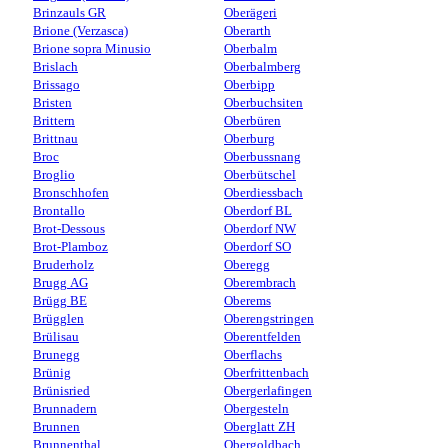
Brinzauls GR
Oberägeri
Brione (Verzasca)
Oberarth
Brione sopra Minusio
Oberbalm
Brislach
Oberbalmberg
Brissago
Oberbipp
Bristen
Oberbuchsiten
Brittern
Oberbüren
Brittnau
Oberburg
Broc
Oberbussnang
Broglio
Oberbütschel
Bronschhofen
Oberdiessbach
Brontallo
Oberdorf BL
Brot-Dessous
Oberdorf NW
Brot-Plamboz
Oberdorf SO
Bruderholz
Oberegg
Brugg AG
Oberembrach
Brügg BE
Oberems
Brügglen
Oberengstringen
Brülisau
Oberentfelden
Brunegg
Oberflachs
Brünig
Oberfrittenbach
Brünisried
Obergerlafingen
Brunnadern
Obergesteln
Brunnen
Oberglatt ZH
Brunnenthal
Obergoldbach