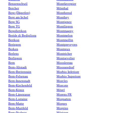
Benzenschwil
Montfavergier
Bercher
Mönthal
Berg (Dägerlen)
Montherod
Berg am Irchel
Monthey
Berg SG
Montignez
Berg TG
Montlingen
Bergdietikon
Montmagny
Beride di Bedigliora
Montmelon
Berikon
Montmollin
Beringen
Montpreveyres
Berken
Montreux
Berlens
Montricher
Berlingen
Montsevelier
Bern
Moosleerau
Bern-Altstadt
Moosseedorf
Bern-Breitenrain
Morbio Inferiore
Bern-Felsenau
Morbio Superiore
Bern-Innenstadt
Morcles
Bern-Kirchenfeld
Morcote
Bern-Köniz
Mörel
Bern-Länggasse
Morens FR
Bern-Lorraine
Morgarten
Bern-Matte
Morges
Bern-Murifeld
Morgins
Bern-Nydegg
Mörigen