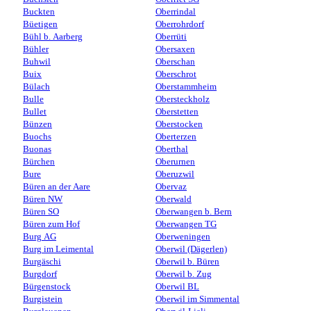
Buckten
Oberrindal
Büetigen
Oberrohrdorf
Bühl b. Aarberg
Oberrüti
Bühler
Obersaxen
Buhwil
Oberschan
Buix
Oberschrot
Bülach
Oberstammheim
Bulle
Obersteckholz
Bullet
Oberstetten
Bünzen
Oberstocken
Buochs
Oberterzen
Buonas
Oberthal
Bürchen
Oberurnen
Bure
Oberuzwil
Büren an der Aare
Obervaz
Büren NW
Oberwald
Büren SO
Oberwangen b. Bern
Büren zum Hof
Oberwangen TG
Burg AG
Oberweningen
Burg im Leimental
Oberwil (Dägerlen)
Burgäschi
Oberwil b. Büren
Burgdorf
Oberwil b. Zug
Bürgenstock
Oberwil BL
Burgistein
Oberwil im Simmental