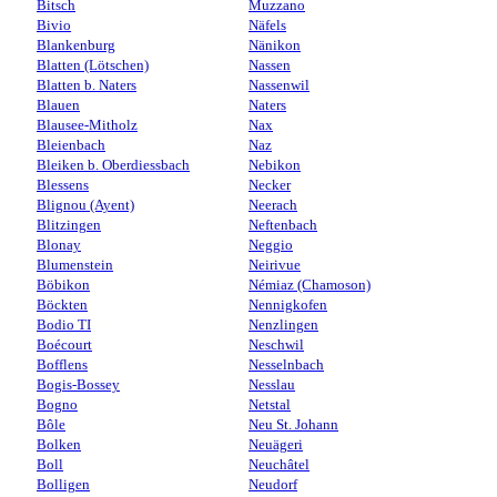
Bitsch
Muzzano
Bivio
Näfels
Blankenburg
Nänikon
Blatten (Lötschen)
Nassen
Blatten b. Naters
Nassenwil
Blauen
Naters
Blausee-Mitholz
Nax
Bleienbach
Naz
Bleiken b. Oberdiessbach
Nebikon
Blessens
Necker
Blignou (Ayent)
Neerach
Blitzingen
Neftenbach
Blonay
Neggio
Blumenstein
Neirivue
Böbikon
Némiaz (Chamoson)
Böckten
Nennigkofen
Bodio TI
Nenzlingen
Boécourt
Neschwil
Bofflens
Nesselnbach
Bogis-Bossey
Nesslau
Bogno
Netstal
Bôle
Neu St. Johann
Bolken
Neuägeri
Boll
Neuchâtel
Bolligen
Neudorf