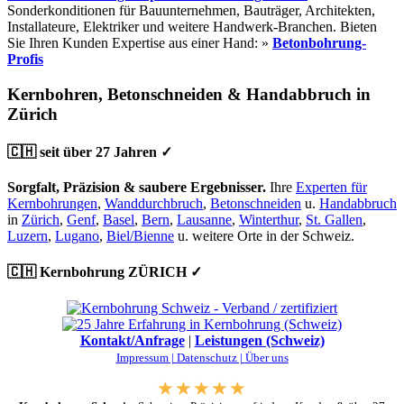
Sonderkonditionen für Bauunternehmen, Bauträger, Architekten,
Installateure, Elektriker und weitere Handwerk-Branchen. Bieten
Sie Ihren Kunden Expertise aus einer Hand: »
Betonbohrung-
Profis
Kernbohren, Betonschneiden & Handabbruch in
Zürich
🇨🇭 seit über 27 Jahren ✓
Sorgfalt, Präzision & saubere Ergebnisser.
Ihre
Experten für
Kernbohrungen
,
Wanddurchbruch
,
Betonschneiden
u.
Handabbruch
in
Zürich
,
Genf
,
Basel
,
Bern
,
Lausanne
,
Winterthur
,
St. Gallen
,
Luzern
,
Lugano
,
Biel/Bienne
u. weitere Orte in der Schweiz.
🇨🇭 Kernbohrung ZÜRICH ✓
Kontakt/Anfrage
|
Leistungen (Schweiz)
Impressum |
Datenschutz |
Über uns