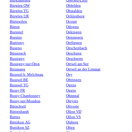
Burglauenen
Oberwil-Lieli
Bürglen OW
Obfelden
Bürglen TG
Obstalden
Bürglen UR
Ochlenberg
Büriswilen
Ocourt
Büron
Odogno
Bursinel
Oekingen
Bursins
Oensingen
Burtigny
Oerlingen
Buseno
Oeschenbach
Büsserach
Oeschgen
Bussigny
Oeschseite
Bussigny-sur-Oron
Oetwil am See
Bussnang
Oetwil an der Limmat
Busswil b. Melchnau
Oey
Busswil BE
Oftringen
Busswil TG
Ogens
Bussy FR
Oggio
Bussy-Chardonney
Ohmstal
Bussy-sur-Moudon
Oleyres
Bütschwil
Olivone
Büttenhardt
Ollon VD
Buttes
Ollon VS
Büttikon AG
Olsberg
Buttikon SZ
Olten