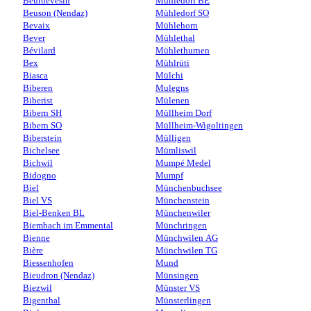
Beurnevésin
Mühledorf BE
Beuson (Nendaz)
Mühledorf SO
Bevaix
Mühlehorn
Bever
Mühlethal
Bévilard
Mühlethurnen
Bex
Mühlrüti
Biasca
Mülchi
Biberen
Mulegns
Biberist
Mülenen
Bibern SH
Müllheim Dorf
Bibern SO
Müllheim-Wigoltingen
Biberstein
Mülligen
Bichelsee
Mümliswil
Bichwil
Mumpé Medel
Bidogno
Mumpf
Biel
Münchenbuchsee
Biel VS
Münchenstein
Biel-Benken BL
Münchenwiler
Biembach im Emmental
Münchringen
Bienne
Münchwilen AG
Bière
Münchwilen TG
Biessenhofen
Mund
Bieudron (Nendaz)
Münsingen
Biezwil
Münster VS
Bigenthal
Münsterlingen