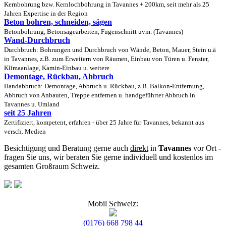
Kernbohrung bzw. Kernlochbohrung in Tavannes + 200km, seit mehr als 25
Jahren Expertise in der Region
Beton bohren, schneiden, sägen
Betonbohrung, Betonsägearbeiten, Fugenschnitt uvm. (Tavannes)
Wand-Durchbruch
Durchbruch: Bohrungen und Durchbruch von Wände, Beton, Mauer, Stein u.ä
in Tavannes, z.B. zum Erweitern von Räumen, Einbau von Türen u. Fenster,
Klimaanlage, Kamin-Einbau u. weitere
Demontage, Rückbau, Abbruch
Handabbruch: Demontage, Abbruch u. Rückbau, z.B. Balkon-Entfernung,
Abbruch von Anbauten, Treppe entfernen u. handgeführter Abbruch in
Tavannes u. Umland
seit 25 Jahren
Zertifiziert, kompetent, erfahren - über 25 Jahre für Tavannes, bekannt aus
versch. Medien
Besichtigung und Beratung gerne auch
direkt
in
Tavannes
vor Ort -
fragen Sie uns, wir beraten Sie gerne individuell und kostenlos im
gesamten Großraum Schweiz.
Mobil Schweiz:
(0176) 668 798 44