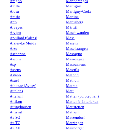
Arogno
Martherenges
Arolla
Martigny
Arosa
Martigny-Croix
Arosio
Martina
Arth
Martisberg
Arveyes
Märwil
Arvigo
Maschwanden
Arvillard (Salins)
Mase
Arzier-Le Muids
Masein
Arzo
Maseltrangen
Ascharina
Massagno
Ascona
Massongex
Asp
Massonnens
Assens
Mastrils
Astano
Mathod
Asuel
Mathon
Athenaz (Avusy)
Matran
Attalens
Matt
Attelwil
Matten (St. Stephan)
Attikon
Matten b. Interlaken
Attinghausen
Mattstetten
Attiswil
Mattwil
Au SG
Matzendorf
Au TG
Matzingen
Au ZH
Mauborget