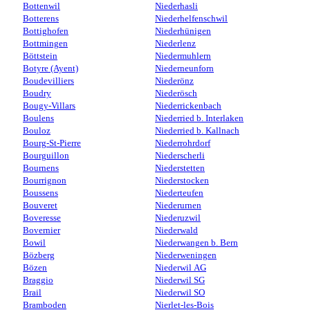
Bottenwil
Niederhasli
Botterens
Niederhelfenschwil
Bottighofen
Niederhünigen
Bottmingen
Niederlenz
Böttstein
Niedermuhlern
Botyre (Ayent)
Niederneunforn
Boudevilliers
Niederönz
Boudry
Niederösch
Bougy-Villars
Niederrickenbach
Boulens
Niederried b. Interlaken
Bouloz
Niederried b. Kallnach
Bourg-St-Pierre
Niederrohrdorf
Bourguillon
Niederscherli
Bournens
Niederstetten
Bourrignon
Niederstocken
Boussens
Niederteufen
Bouveret
Niederurnen
Boveresse
Niederuzwil
Bovernier
Niederwald
Bowil
Niederwangen b. Bern
Bözberg
Niederweningen
Bözen
Niederwil AG
Braggio
Niederwil SG
Brail
Niederwil SO
Bramboden
Nierlet-les-Bois