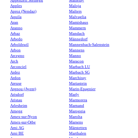
Appenzell Steinegg
Malleray
Apples
Maloja
Aproz (Nendaz)
Malters
Aquila
Malvaglia
Aran
Mamishaus
Aranno
Mammern
Arbaz
Mandach
Arbedo
Männedorf
Arboldswil
Mannenbach-Salenstein
Arbon
Mannens
Arcegno
Manno
Arch
Maracon
Arconciel
Marbach LU
Ardez
Marbach SG
Ardon
Marchissy
Areuse
Mariastein
Argnou (Ayent)
Marin-Epagnier
Arisdorf
Marly
Aristau
Marmorera
Arlesheim
Marnand
Arnegg
Maroggia
Arnex-sur-Nyon
Marolta
Arnex-sur-Orbe
Marsens
Arni AG
Märstetten
Arni BE
Marthalen