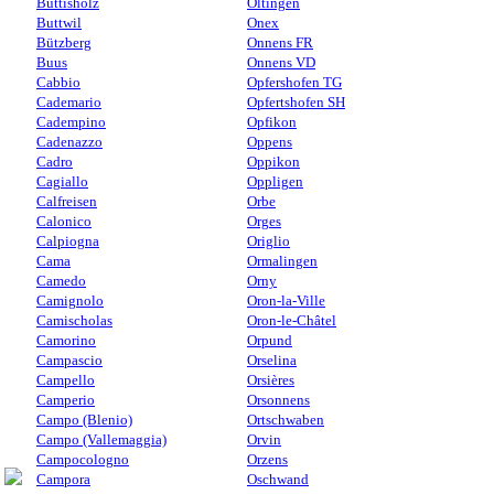
Buttisholz
Oltingen
Buttwil
Onex
Bützberg
Onnens FR
Buus
Onnens VD
Cabbio
Opfershofen TG
Cademario
Opfertshofen SH
Cadempino
Opfikon
Cadenazzo
Oppens
Cadro
Oppikon
Cagiallo
Oppligen
Calfreisen
Orbe
Calonico
Orges
Calpiogna
Origlio
Cama
Ormalingen
Camedo
Orny
Camignolo
Oron-la-Ville
Camischolas
Oron-le-Châtel
Camorino
Orpund
Campascio
Orselina
Campello
Orsières
Camperio
Orsonnens
Campo (Blenio)
Ortschwaben
Campo (Vallemaggia)
Orvin
Campocologno
Orzens
Campora
Oschwand