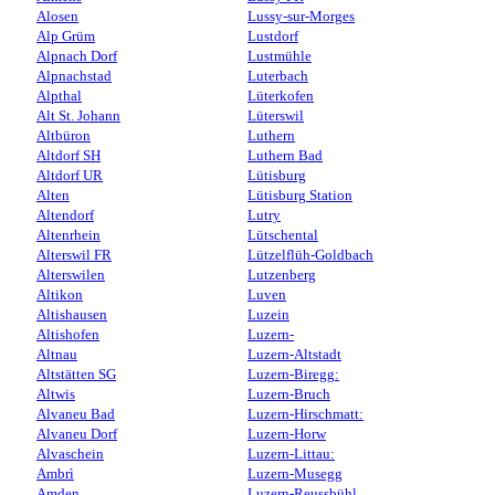
Alosen
Lussy-sur-Morges
Alp Grüm
Lustdorf
Alpnach Dorf
Lustmühle
Alpnachstad
Luterbach
Alpthal
Lüterkofen
Alt St. Johann
Lüterswil
Altbüron
Luthern
Altdorf SH
Luthern Bad
Altdorf UR
Lütisburg
Alten
Lütisburg Station
Altendorf
Lutry
Altenrhein
Lütschental
Alterswil FR
Lützelflüh-Goldbach
Alterswilen
Lutzenberg
Altikon
Luven
Altishausen
Luzein
Altishofen
Luzern-
Altnau
Luzern-Altstadt
Altstätten SG
Luzern-Biregg:
Altwis
Luzern-Bruch
Alvaneu Bad
Luzern-Hirschmatt:
Alvaneu Dorf
Luzern-Horw
Alvaschein
Luzern-Littau:
Ambrì
Luzern-Musegg
Amden
Luzern-Reussbühl