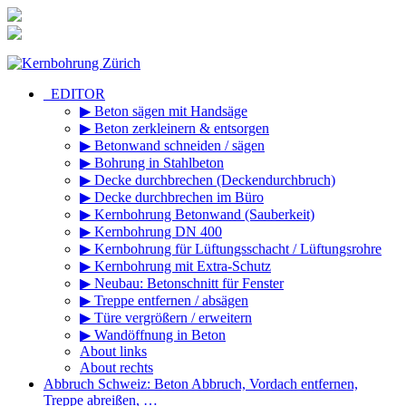
Zum
Inhalt
springen
_EDITOR
▶ Beton sägen mit Handsäge
▶ Beton zerkleinern & entsorgen
▶ Betonwand schneiden / sägen
▶ Bohrung in Stahlbeton
▶ Decke durchbrechen (Deckendurchbruch)
▶ Decke durchbrechen im Büro
▶ Kernbohrung Betonwand (Sauberkeit)
▶ Kernbohrung DN 400
▶ Kernbohrung für Lüftungsschacht / Lüftungsrohre
▶ Kernbohrung mit Extra-Schutz
▶ Neubau: Betonschnitt für Fenster
▶ Treppe entfernen / absägen
▶ Türe vergrößern / erweitern
▶ Wandöffnung in Beton
About links
About rechts
Abbruch Schweiz: Beton Abbruch, Vordach entfernen,
Treppe abreißen, …