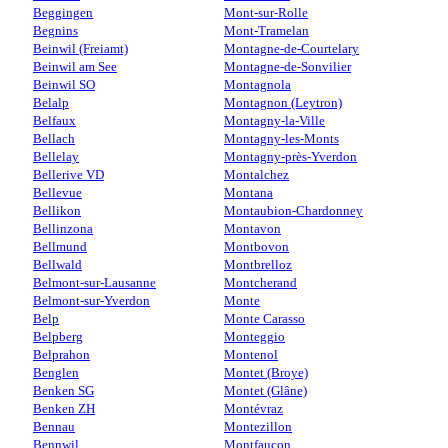
Beggingen
Mont-sur-Rolle
Begnins
Mont-Tramelan
Beinwil (Freiamt)
Montagne-de-Courtelary
Beinwil am See
Montagne-de-Sonvilier
Beinwil SO
Montagnola
Belalp
Montagnon (Leytron)
Belfaux
Montagny-la-Ville
Bellach
Montagny-les-Monts
Bellelay
Montagny-près-Yverdon
Bellerive VD
Montalchez
Bellevue
Montana
Bellikon
Montaubion-Chardonney
Bellinzona
Montavon
Bellmund
Montbovon
Bellwald
Montbrelloz
Belmont-sur-Lausanne
Montcherand
Belmont-sur-Yverdon
Monte
Belp
Monte Carasso
Belpberg
Monteggio
Belprahon
Montenol
Benglen
Montet (Broye)
Benken SG
Montet (Glâne)
Benken ZH
Montévraz
Bennau
Montezillon
Bennwil
Montfaucon