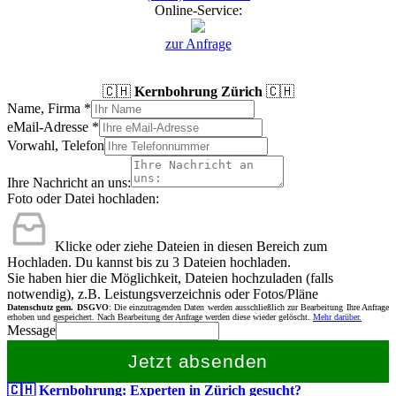
Online-Service:
zur Anfrage
🇨🇭
Kernbohrung Zürich
🇨🇭
Name, Firma
*
eMail-Adresse
*
Vorwahl, Telefon
Ihre Nachricht an uns:
Foto oder Datei hochladen:
Klicke oder ziehe Dateien in diesen Bereich zum
Hochladen.
Du kannst bis zu 3 Dateien hochladen.
Sie haben hier die Möglichkeit, Dateien hochzuladen (falls
notwendig), z.B. Leistungsverzeichnis oder Fotos/Pläne
Datenschutz gem. DSGVO
: Die einzutragenden Daten werden ausschließlich zur Bearbeitung Ihre Anfrage
erhoben und gespeichert. Nach Bearbeitung der Anfrage werden diese wieder gelöscht.
Mehr darüber.
Message
Jetzt absenden
🇨🇭 Kernbohrung: Experten in Zürich gesucht?