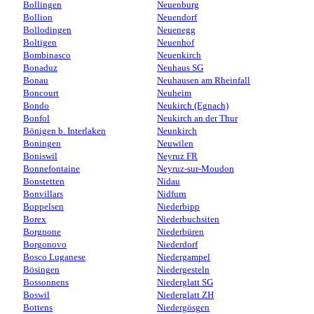
Bollingen
Neuenburg
Bollion
Neuendorf
Bollodingen
Neuenegg
Boltigen
Neuenhof
Bombinasco
Neuenkirch
Bonaduz
Neuhaus SG
Bonau
Neuhausen am Rheinfall
Boncourt
Neuheim
Bondo
Neukirch (Egnach)
Bonfol
Neukirch an der Thur
Bönigen b. Interlaken
Neunkirch
Boningen
Neuwilen
Boniswil
Neyruz FR
Bonnefontaine
Neyruz-sur-Moudon
Bonstetten
Nidau
Bonvillars
Nidfurn
Boppelsen
Niederbipp
Borex
Niederbuchsiten
Borgnone
Niederbüren
Borgonovo
Niederdorf
Bosco Luganese
Niedergampel
Bösingen
Niedergesteln
Bossonnens
Niederglatt SG
Boswil
Niederglatt ZH
Bottens
Niedergösgen