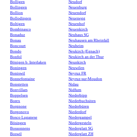
Bolligen
Neudorf
Bollingen
Neuenburg
Bollion
Neuendorf
Bollodingen
Neuenegg
Boltigen
Neuenhof
Bombinasco
Neuenkirch
Bonaduz
Neuhaus SG
Bonau
Neuhausen am Rheinfall
Boncourt
Neuheim
Bondo
Neukirch (Egnach)
Bonfol
Neukirch an der Thur
Bönigen b. Interlaken
Neunkirch
Boningen
Neuwilen
Boniswil
Neyruz FR
Bonnefontaine
Neyruz-sur-Moudon
Bonstetten
Nidau
Bonvillars
Nidfurn
Boppelsen
Niederbipp
Borex
Niederbuchsiten
Borgnone
Niederbüren
Borgonovo
Niederdorf
Bosco Luganese
Niedergampel
Bösingen
Niedergesteln
Bossonnens
Niederglatt SG
Boswil
Niederglatt ZH