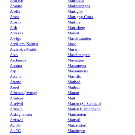
Arni BE
Marthalen
Arogno
Martherenges
Arolla
Martigny
Arosa
Martigny-Croix
Arosio
Martina
Arth
Martisberg
Arveyes
Märwil
Arvigo
Maschwanden
Arvillard (Salins)
Mase
Arzier-Le Muids
Masein
Arzo
Maseltrangen
Ascharina
Massagno
Ascona
Massongex
Asp
Massonnens
Assens
Mastrils
Astano
Mathod
Asuel
Mathon
Athenaz (Avusy)
Matran
Attalens
Matt
Attelwil
Matten (St. Stephan)
Attikon
Matten b. Interlaken
Attinghausen
Mattstetten
Attiswil
Mattwil
Au SG
Matzendorf
Au TG
Matzingen