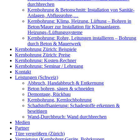
durchbrechen
Kernbohrung & Betonschnitt: Installation von Sanitär-
Anlagen, Abflussrohre,…
Kernbohrung: Klima, Heizung, Lüftung – Bohren in
Beton/Mauer zur Installation für Klimaanlagen,
Heizungs-/Lüftungssysteme
Kernbohrung: Rohre, Leitungen installieren – Bohrung
durch Beton & Mauerwerk
Kernbohrung Zürich: Beispiele
Kernbohrung Zürich: Preise
Kernbohrung: Kosten-Rechner
Kernbohrung: Seminar / Lehrgang
Kontakt
Leistungen (Schweiz)
Abbruch, Handabbruch & Entkernung
Beton bohren, sägen & schneiden
Demontage, Rückbau
Kernbohrung, Kernlochbohrung
Schadstoffsanierung: Schadestoffe erkennen &
beseitigen
Wand-Durchbruch: Wand durchbrechen
Medien
Partner
Türe vergrößern (Zürich)
Vermietung (Kernbohrer-Geräte, Bohrkronen