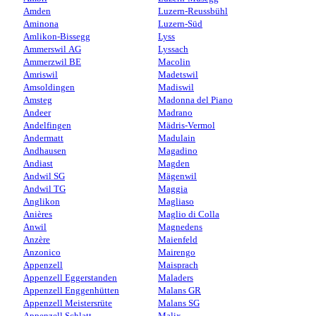
Amden
Luzern-Reussbühl
Aminona
Luzern-Süd
Amlikon-Bissegg
Lyss
Ammerswil AG
Lyssach
Ammerzwil BE
Macolin
Amriswil
Madetswil
Amsoldingen
Madiswil
Amsteg
Madonna del Piano
Andeer
Madrano
Andelfingen
Mädris-Vermol
Andermatt
Madulain
Andhausen
Magadino
Andiast
Magden
Andwil SG
Mägenwil
Andwil TG
Maggia
Anglikon
Magliaso
Anières
Maglio di Colla
Anwil
Magnedens
Anzère
Maienfeld
Anzonico
Mairengo
Appenzell
Maisprach
Appenzell Eggerstanden
Maladers
Appenzell Enggenhütten
Malans GR
Appenzell Meistersrüte
Malans SG
Appenzell Schlatt
Malix