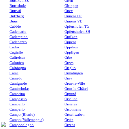
Buttikon SZ
Olten
Buttisholz
Oltingen
Buttwil
Onex
Bützberg
Onnens FR
Buus
Onnens VD
Cabbio
Opfershofen TG
Cademario
Opfertshofen SH
Cadempino
Opfikon
Cadenazzo
Oppens
Cadro
Oppikon
Cagiallo
Oppligen
Calfreisen
Orbe
Calonico
Orges
Calpiogna
Origlio
Cama
Ormalingen
Camedo
Orny
Camignolo
Oron-la-Ville
Camischolas
Oron-le-Châtel
Camorino
Orpund
Campascio
Orselina
Campello
Orsières
Camperio
Orsonnens
Campo (Blenio)
Ortschwaben
Campo (Vallemaggia)
Orvin
Campocologno
Orzens