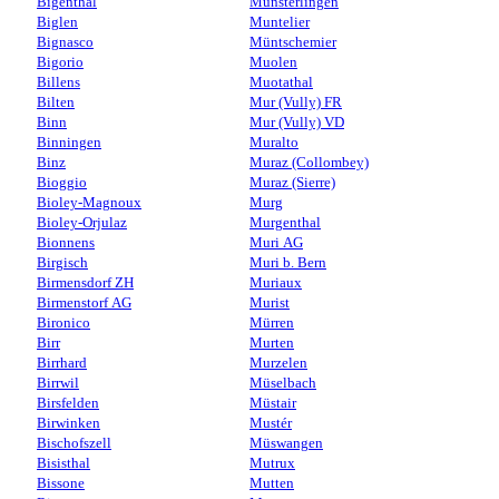
Bigenthal
Münsterlingen
Biglen
Muntelier
Bignasco
Müntschemier
Bigorio
Muolen
Billens
Muotathal
Bilten
Mur (Vully) FR
Binn
Mur (Vully) VD
Binningen
Muralto
Binz
Muraz (Collombey)
Bioggio
Muraz (Sierre)
Bioley-Magnoux
Murg
Bioley-Orjulaz
Murgenthal
Bionnens
Muri AG
Birgisch
Muri b. Bern
Birmensdorf ZH
Muriaux
Birmenstorf AG
Murist
Bironico
Mürren
Birr
Murten
Birrhard
Murzelen
Birrwil
Müselbach
Birsfelden
Müstair
Birwinken
Mustér
Bischofszell
Müswangen
Bisisthal
Mutrux
Bissone
Mutten