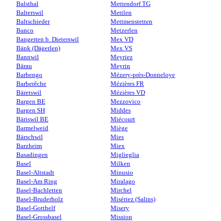
Balsthal
Mettendorf TG
Balterswil
Mettlen
Baltschieder
Mettmenstetten
Banco
Metzerlen
Bangerten b. Dieterswil
Mex VD
Bänk (Dägerlen)
Mex VS
Bannwil
Meyriez
Bärau
Meyrin
Barbengo
Mézery-près-Donneloye
Barberêche
Mézières FR
Bäretswil
Mézières VD
Bargen BE
Mezzovico
Bargen SH
Middes
Bäriswil BE
Miécourt
Barmelweid
Miège
Bärschwil
Mies
Barzheim
Miex
Basadingen
Miglieglia
Basel
Milken
Basel-Altstadt
Minusio
Basel-Am Ring
Miralago
Basel-Bachletten
Mirchel
Basel-Bruderholz
Misériez (Salins)
Basel-Gotthelf
Misery
Basel-Grossbasel
Mission