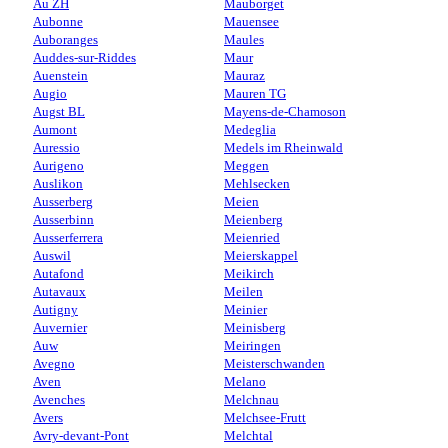
Au ZH
Mauborget
Aubonne
Mauensee
Auboranges
Maules
Auddes-sur-Riddes
Maur
Auenstein
Mauraz
Augio
Mauren TG
Augst BL
Mayens-de-Chamoson
Aumont
Medeglia
Auressio
Medels im Rheinwald
Aurigeno
Meggen
Auslikon
Mehlsecken
Ausserberg
Meien
Ausserbinn
Meienberg
Ausserferrera
Meienried
Auswil
Meierskappel
Autafond
Meikirch
Autavaux
Meilen
Autigny
Meinier
Auvernier
Meinisberg
Auw
Meiringen
Avegno
Meisterschwanden
Aven
Melano
Avenches
Melchnau
Avers
Melchsee-Frutt
Avry-devant-Pont
Melchtal