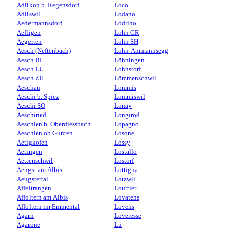
Adlikon b. Regensdorf
Loco
Adliswil
Lodano
Aedermannsdorf
Lodrino
Aefligen
Lohn GR
Aegerten
Lohn SH
Aesch (Neftenbach)
Lohn-Ammannsegg
Aesch BL
Löhningen
Aesch LU
Lohnstorf
Aesch ZH
Lömmenschwil
Aeschau
Lommis
Aeschi b. Spiez
Lommiswil
Aeschi SO
Lonay
Aeschiried
Longirod
Aeschlen b. Oberdiessbach
Lopagno
Aeschlen ob Gunten
Losone
Aetigkofen
Lossy
Aetingen
Lostallo
Aettenschwil
Lostorf
Aeugst am Albis
Lottigna
Aeugstertal
Lotzwil
Affeltrangen
Lourtier
Affoltern am Albis
Lovatens
Affoltern im Emmental
Lovens
Agarn
Loveresse
Agarone
Lü