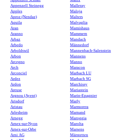
Appenzell Steinegg
Malleray
Apples
Maloja
Aproz (Nendaz)
Malters
Aquila
Malvaglia
Aran
Mamishaus
Aranno
Mammern
Arbaz
Mandach
Arbedo
Männedorf
Arboldswil
Mannenbach-Salenstein
Arbon
Mannens
Arcegno
Manno
Arch
Maracon
Arconciel
Marbach LU
Ardez
Marbach SG
Ardon
Marchissy
Areuse
Mariastein
Argnou (Ayent)
Marin-Epagnier
Arisdorf
Marly
Aristau
Marmorera
Arlesheim
Marnand
Arnegg
Maroggia
Arnex-sur-Nyon
Marolta
Arnex-sur-Orbe
Marsens
Arni AG
Märstetten