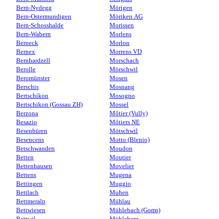
Bern-Nydegg
Mörigen
Bern-Ostermundigen
Möriken AG
Bern-Schosshalde
Morissen
Bern-Wabern
Morlens
Berneck
Morlon
Bernex
Morrens VD
Bernhardzell
Morschach
Berolle
Mörschwil
Beromünster
Mosen
Berschis
Mosnang
Bertschikon
Mosogno
Bertschikon (Gossau ZH)
Mossel
Berzona
Môtier (Vully)
Besazio
Môtiers NE
Besenbüren
Mötschwil
Besencens
Motto (Blenio)
Betschwanden
Moudon
Betten
Moutier
Bettenhausen
Movelier
Bettens
Mugena
Bettingen
Muggio
Bettlach
Muhen
Bettmeralp
Mühlau
Bettwiesen
Mühlebach (Goms)
Bettwil
Mühleberg