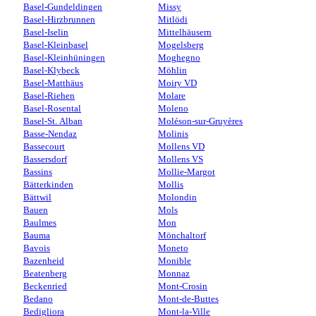
Basel-Gundeldingen
Missy
Basel-Hirzbrunnen
Mitlödi
Basel-Iselin
Mittelhäusern
Basel-Kleinbasel
Mogelsberg
Basel-Kleinhüningen
Moghegno
Basel-Klybeck
Möhlin
Basel-Matthäus
Moiry VD
Basel-Riehen
Molare
Basel-Rosental
Moleno
Basel-St. Alban
Moléson-sur-Gruyères
Basse-Nendaz
Molinis
Bassecourt
Mollens VD
Bassersdorf
Mollens VS
Bassins
Mollie-Margot
Bätterkinden
Mollis
Bättwil
Molondin
Bauen
Mols
Baulmes
Mon
Bauma
Mönchaltorf
Bavois
Moneto
Bazenheid
Monible
Beatenberg
Monnaz
Beckenried
Mont-Crosin
Bedano
Mont-de-Buttes
Bedigliora
Mont-la-Ville