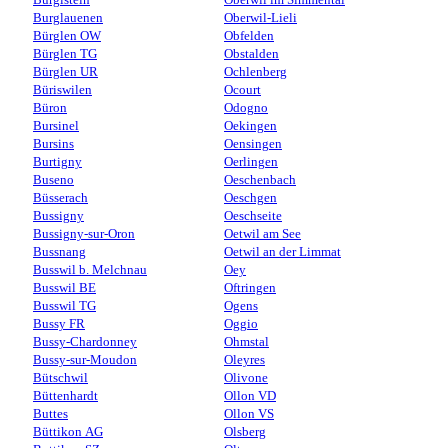
Burglauenen
Oberwil-Lieli
Bürglen OW
Obfelden
Bürglen TG
Obstalden
Bürglen UR
Ochlenberg
Büriswilen
Ocourt
Büron
Odogno
Bursinel
Oekingen
Bursins
Oensingen
Burtigny
Oerlingen
Buseno
Oeschenbach
Büsserach
Oeschgen
Bussigny
Oeschseite
Bussigny-sur-Oron
Oetwil am See
Bussnang
Oetwil an der Limmat
Busswil b. Melchnau
Oey
Busswil BE
Oftringen
Busswil TG
Ogens
Bussy FR
Oggio
Bussy-Chardonney
Ohmstal
Bussy-sur-Moudon
Oleyres
Bütschwil
Olivone
Büttenhardt
Ollon VD
Buttes
Ollon VS
Büttikon AG
Olsberg