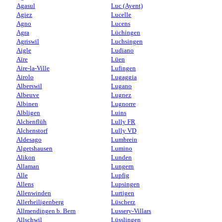
Agasul
Luc (Ayent)
Agiez
Lucelle
Agno
Lucens
Agra
Lüchingen
Agriswil
Luchsingen
Aigle
Ludiano
Aïre
Lüen
Aire-la-Ville
Lufingen
Airolo
Lugaggia
Alberswil
Lugano
Albeuve
Lugnez
Albinen
Lugnorre
Albligen
Luins
Alchenflüh
Lully FR
Alchenstorf
Lully VD
Aldesago
Lumbrein
Algetshausen
Lumino
Alikon
Lunden
Allaman
Lungern
Alle
Lupfig
Allens
Lupsingen
Allenwinden
Lurtigen
Allerheiligenberg
Lüscherz
Allmendingen b. Bern
Lussery-Villars
Allschwil
Lüsslingen