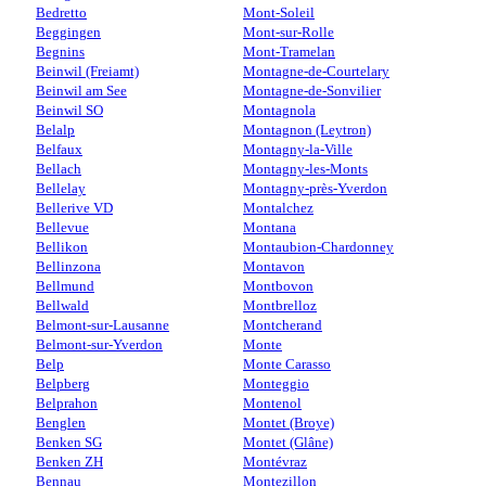
Bedretto
Mont-Soleil
Beggingen
Mont-sur-Rolle
Begnins
Mont-Tramelan
Beinwil (Freiamt)
Montagne-de-Courtelary
Beinwil am See
Montagne-de-Sonvilier
Beinwil SO
Montagnola
Belalp
Montagnon (Leytron)
Belfaux
Montagny-la-Ville
Bellach
Montagny-les-Monts
Bellelay
Montagny-près-Yverdon
Bellerive VD
Montalchez
Bellevue
Montana
Bellikon
Montaubion-Chardonney
Bellinzona
Montavon
Bellmund
Montbovon
Bellwald
Montbrelloz
Belmont-sur-Lausanne
Montcherand
Belmont-sur-Yverdon
Monte
Belp
Monte Carasso
Belpberg
Monteggio
Belprahon
Montenol
Benglen
Montet (Broye)
Benken SG
Montet (Glâne)
Benken ZH
Montévraz
Bennau
Montezillon