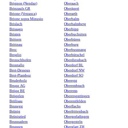
Brignon (Nendaz)
Oberaach
Brinzauls GR
Oberägeri
Brione (Verzasca)
Oberarth
Brione sopra Minusio
Oberbalm
Brislach
Oberbalmberg
Brissago
Oberbipp
Bristen
Oberbuchsiten
Brittern
Oberbüren
Brittnau
Oberburg
Broc
Oberbussnang
Broglio
Oberbütschel
Bronschhofen
Oberdiessbach
Brontallo
Oberdorf BL
Brot-Dessous
Oberdorf NW
Brot-Plamboz
Oberdorf SO
Bruderholz
Oberegg
Brugg AG
Oberembrach
Brügg BE
Oberems
Brügglen
Oberengstringen
Brülisau
Oberentfelden
Brunegg
Oberflachs
Brünig
Oberfrittenbach
Brünisried
Obergerlafingen
Brunnadern
Obergesteln
Brunnen
Oberglatt ZH