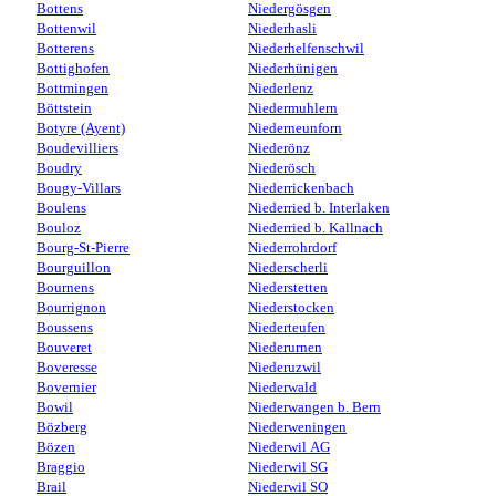
Bottens
Niedergösgen
Bottenwil
Niederhasli
Botterens
Niederhelfenschwil
Bottighofen
Niederhünigen
Bottmingen
Niederlenz
Böttstein
Niedermuhlern
Botyre (Ayent)
Niederneunforn
Boudevilliers
Niederönz
Boudry
Niederösch
Bougy-Villars
Niederrickenbach
Boulens
Niederried b. Interlaken
Bouloz
Niederried b. Kallnach
Bourg-St-Pierre
Niederrohrdorf
Bourguillon
Niederscherli
Bournens
Niederstetten
Bourrignon
Niederstocken
Boussens
Niederteufen
Bouveret
Niederurnen
Boveresse
Niederuzwil
Bovernier
Niederwald
Bowil
Niederwangen b. Bern
Bözberg
Niederweningen
Bözen
Niederwil AG
Braggio
Niederwil SG
Brail
Niederwil SO