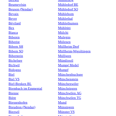
Beurnevésin
Mühledorf BE
Beuson (Nendaz)
Mühledorf SO
Bevaix
Mühlehorn
Bever
Mühlethal
Bévilard
Mühlethurnen
Bex
Mühlrüti
Biasca
Mülchi
Biberen
Mulegns
Biberist
Mülenen
Bibern SH
Müllheim Dorf
Bibern SO
Müllheim-Wigoltingen
Biberstein
Mülligen
Bichelsee
Mümliswil
Bichwil
Mumpé Medel
Bidogno
Mumpf
Biel
Münchenbuchsee
Biel VS
Münchenstein
Biel-Benken BL
Münchenwiler
Biembach im Emmental
Münchringen
Bienne
Münchwilen AG
Bière
Münchwilen TG
Biessenhofen
Mund
Bieudron (Nendaz)
Münsingen
Biezwil
Münster VS