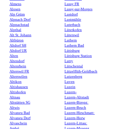
Almens
Lussy FR
Alosen
Lussy-sur-Morges
Alp Grüm
Lustdorf
Alpnach Dorf
Lustmühle
Alpnachstad
Luterbach
Alpthal
Lüterkofen
Alt St. Johann
Lüterswil
Altbüron
Luthern
Altdorf SH
Luthern Bad
Altdorf UR
Lütisburg
Alten
Lütisburg Station
Altendorf
Lutry
Altenrhein
Lütschental
Alterswil FR
Lützelflüh-Goldbach
Alterswilen
Lutzenberg
Altikon
Luven
Altishausen
Luzein
Altishofen
Luzern-
Altnau
Luzern-Altstadt
Altstätten SG
Luzern-Biregg:
Altwis
Luzern-Bruch
Alvaneu Bad
Luzern-Hirschmatt:
Alvaneu Dorf
Luzern-Horw
Alvaschein
Luzern-Littau:
Ambrì
Luzern-Musegg