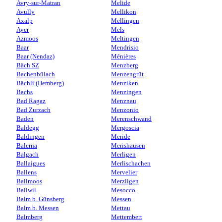
Avry-sur-Matran
Melide
Avully
Mellikon
Axalp
Mellingen
Ayer
Mels
Azmoos
Meltingen
Baar
Mendrisio
Baar (Nendaz)
Ménières
Bäch SZ
Menzberg
Bachenbülach
Menzengrüt
Bächli (Hemberg)
Menziken
Bachs
Menzingen
Bad Ragaz
Menznau
Bad Zurzach
Menzonio
Baden
Merenschwand
Baldegg
Mergoscia
Baldingen
Meride
Balerna
Merishausen
Balgach
Merligen
Ballaigues
Merlischachen
Ballens
Mervelier
Ballmoos
Merzligen
Ballwil
Mesocco
Balm b. Günsberg
Messen
Balm b. Messen
Mettau
Balmberg
Mettembert