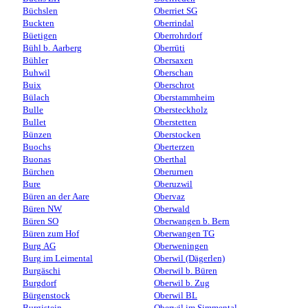
Büchslen
Oberriet SG
Buckten
Oberrindal
Büetigen
Oberrohrdorf
Bühl b. Aarberg
Oberrüti
Bühler
Obersaxen
Buhwil
Oberschan
Buix
Oberschrot
Bülach
Oberstammheim
Bulle
Obersteckholz
Bullet
Oberstetten
Bünzen
Oberstocken
Buochs
Oberterzen
Buonas
Oberthal
Bürchen
Oberurnen
Bure
Oberuzwil
Büren an der Aare
Obervaz
Büren NW
Oberwald
Büren SO
Oberwangen b. Bern
Büren zum Hof
Oberwangen TG
Burg AG
Oberweningen
Burg im Leimental
Oberwil (Dägerlen)
Burgäschi
Oberwil b. Büren
Burgdorf
Oberwil b. Zug
Bürgenstock
Oberwil BL
Burgistein
Oberwil im Simmental