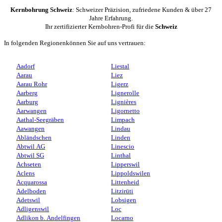
Kernbohrung Schweiz
: Schweizer Präzision, zufriedene Kunden & über 27
Jahre Erfahrung.
Ihr zertifizierter Kernbohren-Profi für die
Schweiz
In folgenden Regionenkönnen Sie auf uns vertrauen:
Aadorf
Liestal
Aarau
Liez
Aarau Rohr
Ligerz
Aarberg
Lignerolle
Aarburg
Lignières
Aarwangen
Ligornetto
Aathal-Seegräben
Limpach
Aawangen
Lindau
Abländschen
Linden
Abtwil AG
Linescio
Abtwil SG
Linthal
Achseten
Lipperswil
Aclens
Lippoldswilen
Acquarossa
Littenheid
Adelboden
Litzirüti
Adetswil
Lobsigen
Adligenswil
Loc
Adlikon b. Andelfingen
Locarno