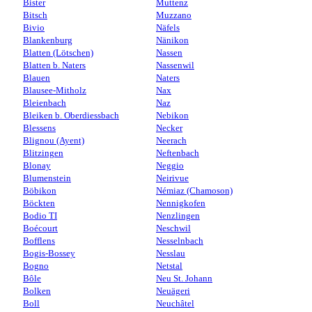
Bister
Muttenz
Bitsch
Muzzano
Bivio
Näfels
Blankenburg
Nänikon
Blatten (Lötschen)
Nassen
Blatten b. Naters
Nassenwil
Blauen
Naters
Blausee-Mitholz
Nax
Bleienbach
Naz
Bleiken b. Oberdiessbach
Nebikon
Blessens
Necker
Blignou (Ayent)
Neerach
Blitzingen
Neftenbach
Blonay
Neggio
Blumenstein
Neirivue
Böbikon
Némiaz (Chamoson)
Böckten
Nennigkofen
Bodio TI
Nenzlingen
Boécourt
Neschwil
Bofflens
Nesselnbach
Bogis-Bossey
Nesslau
Bogno
Netstal
Bôle
Neu St. Johann
Bolken
Neuägeri
Boll
Neuchâtel