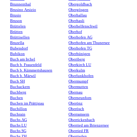
Brunnenthal
Obergoldbach
Brusino Arsizio
Obergösgen
Brusio
Oberhallau
Bruson
Oberhasli
Brüttelen
Oberhelfenschwil
Brütten
Oberhof
Brüttisellen
Oberhofen AG
Bruzella
Oberhofen am Thunersee
Bubendorf
Oberhofen TG
Bubikon
Oberhünigen
Buch am Irchel
Oberiberg
Buch b. Frauenfeld
Oberkirch LU
Buch b. Kümmertshausen
Oberkulm
Buch b. Märwil
Oberlunkhofen
Buch SH
Obermumpf
Buchackern
Obermutten
Buchberg
Obernau
Buchen
Oberneunforn
Buchen im Prättigau
Oberönz
Buchillon
Oberösch
Buchrain
Oberramsern
Buchs AG
Oberrickenbach
Buchs LU
Oberried am Brienzersee
Buchs SG
Oberried FR
Buchs ZH
Oberrieden