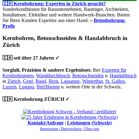
🇨🇭 Kernbohrung: Experten in Zürich gesucht?
Sonderkonditionen für Bauunternehmen, Bauträger, Architekten,
Installateure, Elektriker und weitere Handwerk-Branchen. Bieten
Sie Ihren Kunden Expertise aus einer Hand: »
Betonbohrung-
Profis
Kernbohren, Betonschneiden & Handabbruch in
Zürich
🇨🇭 seit über 27 Jahren ✓
Sorgfalt, Präzision & saubere Ergebnisser.
Ihre
Experten für
Kernbohrungen
,
Wanddurchbruch
,
Betonschneiden
u.
Handabbruch
in
Zürich
,
Genf
,
Basel
,
Bern
,
Lausanne
,
Winterthur
,
St. Gallen
,
Luzern
,
Lugano
,
Biel/Bienne
u. weitere Orte in der Schweiz.
🇨🇭 Kernbohrung ZÜRICH ✓
Kontakt/Anfrage
|
Leistungen (Schweiz)
Impressum |
Datenschutz |
Über uns