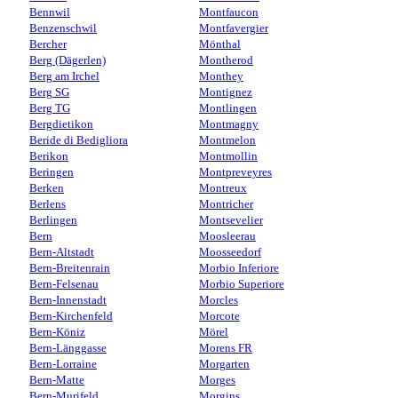
Bennwil
Montfaucon
Benzenschwil
Montfavergier
Bercher
Mönthal
Berg (Dägerlen)
Montherod
Berg am Irchel
Monthey
Berg SG
Montignez
Berg TG
Montlingen
Bergdietikon
Montmagny
Beride di Bedigliora
Montmelon
Berikon
Montmollin
Beringen
Montpreveyres
Berken
Montreux
Berlens
Montricher
Berlingen
Montsevelier
Bern
Moosleerau
Bern-Altstadt
Moosseedorf
Bern-Breitenrain
Morbio Inferiore
Bern-Felsenau
Morbio Superiore
Bern-Innenstadt
Morcles
Bern-Kirchenfeld
Morcote
Bern-Köniz
Mörel
Bern-Länggasse
Morens FR
Bern-Lorraine
Morgarten
Bern-Matte
Morges
Bern-Murifeld
Morgins