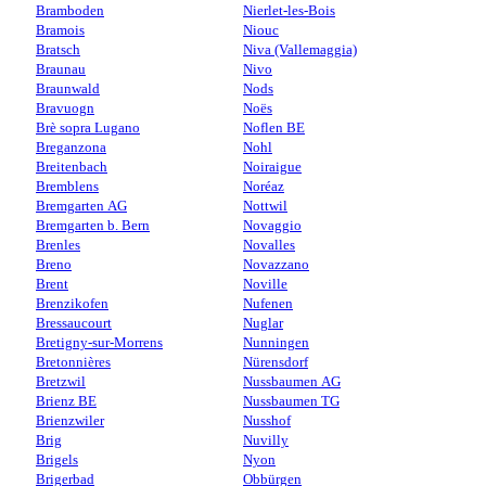
Bramboden
Nierlet-les-Bois
Bramois
Niouc
Bratsch
Niva (Vallemaggia)
Braunau
Nivo
Braunwald
Nods
Bravuogn
Noës
Brè sopra Lugano
Noflen BE
Breganzona
Nohl
Breitenbach
Noiraigue
Bremblens
Noréaz
Bremgarten AG
Nottwil
Bremgarten b. Bern
Novaggio
Brenles
Novalles
Breno
Novazzano
Brent
Noville
Brenzikofen
Nufenen
Bressaucourt
Nuglar
Bretigny-sur-Morrens
Nunningen
Bretonnières
Nürensdorf
Bretzwil
Nussbaumen AG
Brienz BE
Nussbaumen TG
Brienzwiler
Nusshof
Brig
Nuvilly
Brigels
Nyon
Brigerbad
Obbürgen