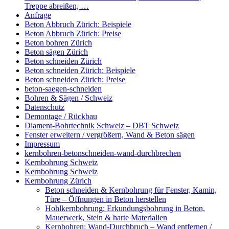
Treppe abreißen, …
Anfrage
Beton Abbruch Zürich: Beispiele
Beton Abbruch Zürich: Preise
Beton bohren Zürich
Beton sägen Zürich
Beton schneiden Zürich
Beton schneiden Zürich: Beispiele
Beton schneiden Zürich: Preise
beton-saegen-schneiden
Bohren & Sägen / Schweiz
Datenschutz
Demontage / Rückbau
Diament-Bohrtechnik Schweiz – DBT Schweiz
Fenster erweitern / vergrößern, Wand & Beton sägen
Impressum
kernbohren-betonschneiden-wand-durchbrechen
Kernbohrung Schweiz
Kernbohrung Schweiz
Kernbohrung Zürich
Beton schneiden & Kernbohrung für Fenster, Kamin,
Türe – Öffnungen in Beton herstellen
Hohlkernbohrung: Erkundungsbohrung in Beton,
Mauerwerk, Stein & harte Materialien
Kernbohren: Wand-Durchbruch – Wand entfernen /