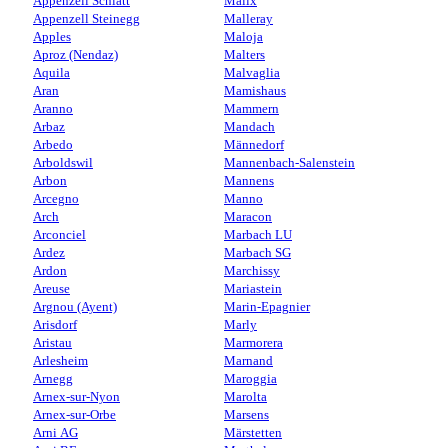
Appenzell Schlatt
Malix
Appenzell Steinegg
Malleray
Apples
Maloja
Aproz (Nendaz)
Malters
Aquila
Malvaglia
Aran
Mamishaus
Aranno
Mammern
Arbaz
Mandach
Arbedo
Männedorf
Arboldswil
Mannenbach-Salenstein
Arbon
Mannens
Arcegno
Manno
Arch
Maracon
Arconciel
Marbach LU
Ardez
Marbach SG
Ardon
Marchissy
Areuse
Mariastein
Argnou (Ayent)
Marin-Epagnier
Arisdorf
Marly
Aristau
Marmorera
Arlesheim
Marnand
Arnegg
Maroggia
Arnex-sur-Nyon
Marolta
Arnex-sur-Orbe
Marsens
Arni AG
Märstetten