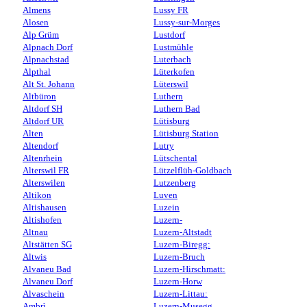
Almens
Lussy FR
Alosen
Lussy-sur-Morges
Alp Grüm
Lustdorf
Alpnach Dorf
Lustmühle
Alpnachstad
Luterbach
Alpthal
Lüterkofen
Alt St. Johann
Lüterswil
Altbüron
Luthern
Altdorf SH
Luthern Bad
Altdorf UR
Lütisburg
Alten
Lütisburg Station
Altendorf
Lutry
Altenrhein
Lütschental
Alterswil FR
Lützelflüh-Goldbach
Alterswilen
Lutzenberg
Altikon
Luven
Altishausen
Luzein
Altishofen
Luzern-
Altnau
Luzern-Altstadt
Altstätten SG
Luzern-Biregg:
Altwis
Luzern-Bruch
Alvaneu Bad
Luzern-Hirschmatt:
Alvaneu Dorf
Luzern-Horw
Alvaschein
Luzern-Littau:
Ambrì
Luzern-Musegg