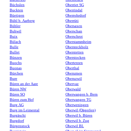
Büchslen
Oberriet SG
Buckten
Oberrindal
Büetigen
Oberrohrdorf
Bühl b. Aarberg
Oberrüti
Bühler
Obersaxen
Buhwil
Oberschan
Buix
Oberschrot
Bülach
Oberstammheim
Bulle
Obersteckholz
Bullet
Oberstetten
Bünzen
Oberstocken
Buochs
Oberterzen
Buonas
Oberthal
Bürchen
Oberurnen
Bure
Oberuzwil
Büren an der Aare
Obervaz
Büren NW
Oberwald
Büren SO
Oberwangen b. Bern
Büren zum Hof
Oberwangen TG
Burg AG
Oberweningen
Burg im Leimental
Oberwil (Dägerlen)
Burgäschi
Oberwil b. Büren
Burgdorf
Oberwil b. Zug
Bürgenstock
Oberwil BL