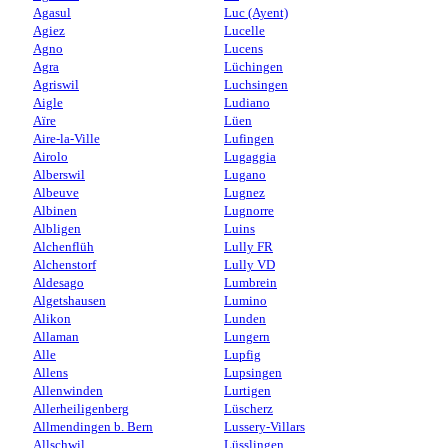
Agasul
Luc (Ayent)
Agiez
Lucelle
Agno
Lucens
Agra
Lüchingen
Agriswil
Luchsingen
Aigle
Ludiano
Aïre
Lüen
Aire-la-Ville
Lufingen
Airolo
Lugaggia
Alberswil
Lugano
Albeuve
Lugnez
Albinen
Lugnorre
Albligen
Luins
Alchenflüh
Lully FR
Alchenstorf
Lully VD
Aldesago
Lumbrein
Algetshausen
Lumino
Alikon
Lunden
Allaman
Lungern
Alle
Lupfig
Allens
Lupsingen
Allenwinden
Lurtigen
Allerheiligenberg
Lüscherz
Allmendingen b. Bern
Lussery-Villars
Allschwil
Lüsslingen