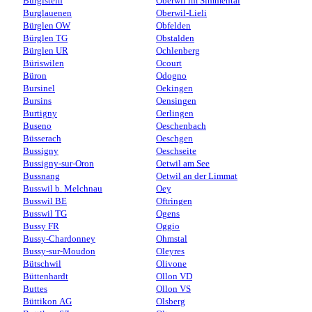
Burgistein
Oberwil im Simmental
Burglauenen
Oberwil-Lieli
Bürglen OW
Obfelden
Bürglen TG
Obstalden
Bürglen UR
Ochlenberg
Büriswilen
Ocourt
Büron
Odogno
Bursinel
Oekingen
Bursins
Oensingen
Burtigny
Oerlingen
Buseno
Oeschenbach
Büsserach
Oeschgen
Bussigny
Oeschseite
Bussigny-sur-Oron
Oetwil am See
Bussnang
Oetwil an der Limmat
Busswil b. Melchnau
Oey
Busswil BE
Oftringen
Busswil TG
Ogens
Bussy FR
Oggio
Bussy-Chardonney
Ohmstal
Bussy-sur-Moudon
Oleyres
Bütschwil
Olivone
Büttenhardt
Ollon VD
Buttes
Ollon VS
Büttikon AG
Olsberg