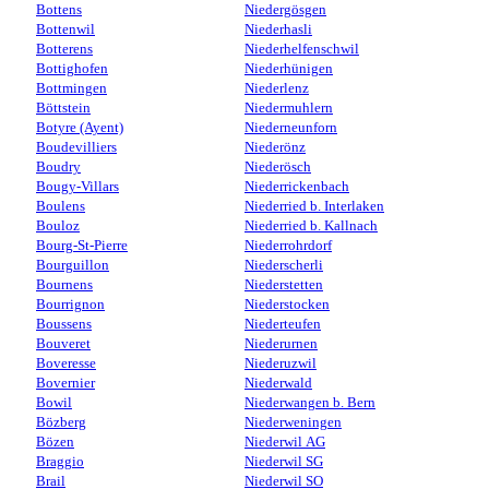
Bottens
Niedergösgen
Bottenwil
Niederhasli
Botterens
Niederhelfenschwil
Bottighofen
Niederhünigen
Bottmingen
Niederlenz
Böttstein
Niedermuhlern
Botyre (Ayent)
Niederneunforn
Boudevilliers
Niederönz
Boudry
Niederösch
Bougy-Villars
Niederrickenbach
Boulens
Niederried b. Interlaken
Bouloz
Niederried b. Kallnach
Bourg-St-Pierre
Niederrohrdorf
Bourguillon
Niederscherli
Bournens
Niederstetten
Bourrignon
Niederstocken
Boussens
Niederteufen
Bouveret
Niederurnen
Boveresse
Niederuzwil
Bovernier
Niederwald
Bowil
Niederwangen b. Bern
Bözberg
Niederweningen
Bözen
Niederwil AG
Braggio
Niederwil SG
Brail
Niederwil SO