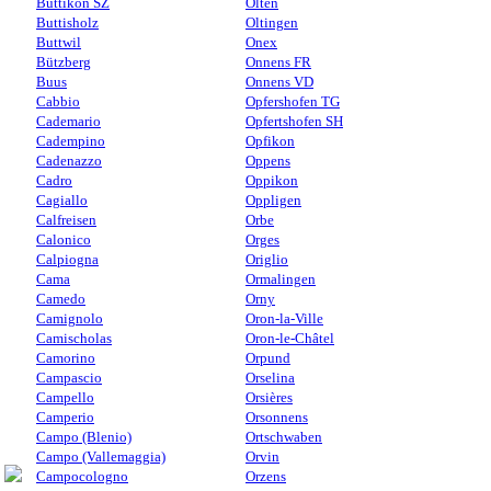
Buttikon SZ
Olten
Buttisholz
Oltingen
Buttwil
Onex
Bützberg
Onnens FR
Buus
Onnens VD
Cabbio
Opfershofen TG
Cademario
Opfertshofen SH
Cadempino
Opfikon
Cadenazzo
Oppens
Cadro
Oppikon
Cagiallo
Oppligen
Calfreisen
Orbe
Calonico
Orges
Calpiogna
Origlio
Cama
Ormalingen
Camedo
Orny
Camignolo
Oron-la-Ville
Camischolas
Oron-le-Châtel
Camorino
Orpund
Campascio
Orselina
Campello
Orsières
Camperio
Orsonnens
Campo (Blenio)
Ortschwaben
Campo (Vallemaggia)
Orvin
Campocologno
Orzens