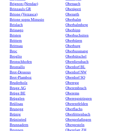
Brignon (Nendaz)
Oberaach
Brinzauls GR
Oberägeri
Brione (Verzasca)
Oberarth
Brione sopra Minusio
Oberbalm
Brislach
Oberbalmberg
Brissago
Oberbipp
Bristen
Oberbuchsiten
Brittern
Oberbüren
Brittnau
Oberburg
Broc
Oberbussnang
Broglio
Oberbütschel
Bronschhofen
Oberdiessbach
Brontallo
Oberdorf BL
Brot-Dessous
Oberdorf NW
Brot-Plamboz
Oberdorf SO
Bruderholz
Oberegg
Brugg AG
Oberembrach
Brügg BE
Oberems
Brügglen
Oberengstringen
Brülisau
Oberentfelden
Brunegg
Oberflachs
Brünig
Oberfrittenbach
Brünisried
Obergerlafingen
Brunnadern
Obergesteln
Brunnen
Oberglatt ZH