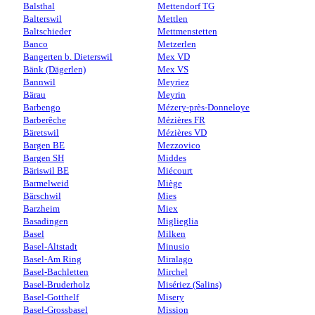
Balsthal
Mettendorf TG
Balterswil
Mettlen
Baltschieder
Mettmenstetten
Banco
Metzerlen
Bangerten b. Dieterswil
Mex VD
Bänk (Dägerlen)
Mex VS
Bannwil
Meyriez
Bärau
Meyrin
Barbengo
Mézery-près-Donneloye
Barberêche
Mézières FR
Bäretswil
Mézières VD
Bargen BE
Mezzovico
Bargen SH
Middes
Bäriswil BE
Miécourt
Barmelweid
Miège
Bärschwil
Mies
Barzheim
Miex
Basadingen
Miglieglia
Basel
Milken
Basel-Altstadt
Minusio
Basel-Am Ring
Miralago
Basel-Bachletten
Mirchel
Basel-Bruderholz
Misériez (Salins)
Basel-Gotthelf
Misery
Basel-Grossbasel
Mission