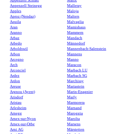
Appenzell Schlatt
Malix
Appenzell Steinegg
Malleray
Apples
Maloja
Aproz (Nendaz)
Malters
Aquila
Malvaglia
Aran
Mamishaus
Aranno
Mammern
Arbaz
Mandach
Arbedo
Männedorf
Arboldswil
Mannenbach-Salenstein
Arbon
Mannens
Arcegno
Manno
Arch
Maracon
Arconciel
Marbach LU
Ardez
Marbach SG
Ardon
Marchissy
Areuse
Mariastein
Argnou (Ayent)
Marin-Epagnier
Arisdorf
Marly
Aristau
Marmorera
Arlesheim
Marnand
Arnegg
Maroggia
Arnex-sur-Nyon
Marolta
Arnex-sur-Orbe
Marsens
Arni AG
Märstetten