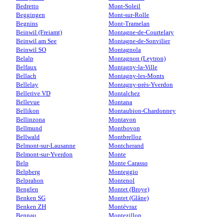
Bedretto
Mont-Soleil
Beggingen
Mont-sur-Rolle
Begnins
Mont-Tramelan
Beinwil (Freiamt)
Montagne-de-Courtelary
Beinwil am See
Montagne-de-Sonvilier
Beinwil SO
Montagnola
Belalp
Montagnon (Leytron)
Belfaux
Montagny-la-Ville
Bellach
Montagny-les-Monts
Bellelay
Montagny-près-Yverdon
Bellerive VD
Montalchez
Bellevue
Montana
Bellikon
Montaubion-Chardonney
Bellinzona
Montavon
Bellmund
Montbovon
Bellwald
Montbrelloz
Belmont-sur-Lausanne
Montcherand
Belmont-sur-Yverdon
Monte
Belp
Monte Carasso
Belpberg
Monteggio
Belprahon
Montenol
Benglen
Montet (Broye)
Benken SG
Montet (Glâne)
Benken ZH
Montévraz
Bennau
Montezillon