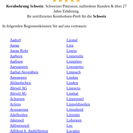
Kernbohrung Schweiz
: Schweizer Präzision, zufriedene Kunden & über 27
Jahre Erfahrung.
Ihr zertifizierter Kernbohren-Profi für die
Schweiz
In folgenden Regionenkönnen Sie auf uns vertrauen:
Aadorf
Liestal
Aarau
Liez
Aarau Rohr
Ligerz
Aarberg
Lignerolle
Aarburg
Lignières
Aarwangen
Ligornetto
Aathal-Seegräben
Limpach
Aawangen
Lindau
Abländschen
Linden
Abtwil AG
Linescio
Abtwil SG
Linthal
Achseten
Lipperswil
Aclens
Lippoldswilen
Acquarossa
Littenheid
Adelboden
Litzirüti
Adetswil
Lobsigen
Adligenswil
Loc
Adlikon b. Andelfingen
Locarno