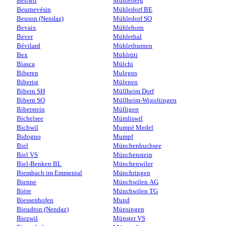
Bettwil
Mühleberg
Beurnevésin
Mühledorf BE
Beuson (Nendaz)
Mühledorf SO
Bevaix
Mühlehorn
Bever
Mühlethal
Bévilard
Mühlethurnen
Bex
Mühlrüti
Biasca
Mülchi
Biberen
Mulegns
Biberist
Mülenen
Bibern SH
Müllheim Dorf
Bibern SO
Müllheim-Wigoltingen
Biberstein
Mülligen
Bichelsee
Mümliswil
Bichwil
Mumpé Medel
Bidogno
Mumpf
Biel
Münchenbuchsee
Biel VS
Münchenstein
Biel-Benken BL
Münchenwiler
Biembach im Emmental
Münchringen
Bienne
Münchwilen AG
Bière
Münchwilen TG
Biessenhofen
Mund
Bieudron (Nendaz)
Münsingen
Biezwil
Münster VS