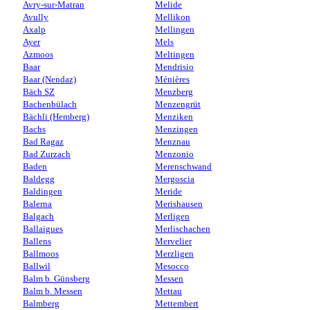
Avry-sur-Matran
Melide
Avully
Mellikon
Axalp
Mellingen
Ayer
Mels
Azmoos
Meltingen
Baar
Mendrisio
Baar (Nendaz)
Ménières
Bäch SZ
Menzberg
Bachenbülach
Menzengrüt
Bächli (Hemberg)
Menziken
Bachs
Menzingen
Bad Ragaz
Menznau
Bad Zurzach
Menzonio
Baden
Merenschwand
Baldegg
Mergoscia
Baldingen
Meride
Balerna
Merishausen
Balgach
Merligen
Ballaigues
Merlischachen
Ballens
Mervelier
Ballmoos
Merzligen
Ballwil
Mesocco
Balm b. Günsberg
Messen
Balm b. Messen
Mettau
Balmberg
Mettembert