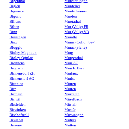
Bigenthal
Münsterlingen
Biglen
Muntelier
Bignasco
Müntschemier
Bigorio
Muolen
Billens
Muotathal
Bilten
Mur (Vully) FR
Binn
Mur (Vully) VD
Binningen
Muralto
Binz
Muraz (Collombey)
Bioggio
Muraz (Sierre)
Bioley-Magnoux
Murg
Bioley-Orjulaz
Murgenthal
Bionnens
Muri AG
Birgisch
Muri b. Bern
Birmensdorf ZH
Muriaux
Birmenstorf AG
Murist
Bironico
Mürren
Birr
Murten
Birrhard
Murzelen
Birrwil
Müselbach
Birsfelden
Müstair
Birwinken
Mustér
Bischofszell
Müswangen
Bisisthal
Mutrux
Bissone
Mutten