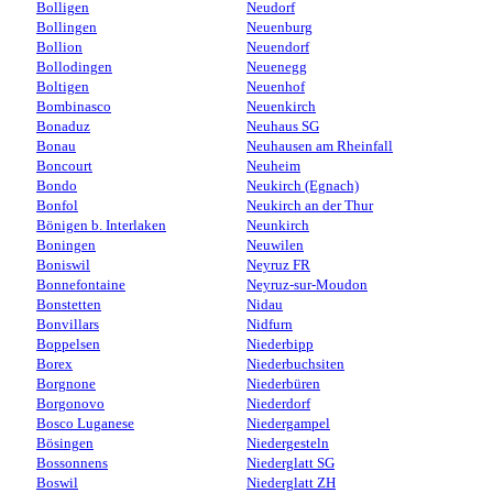
Bolligen
Neudorf
Bollingen
Neuenburg
Bollion
Neuendorf
Bollodingen
Neuenegg
Boltigen
Neuenhof
Bombinasco
Neuenkirch
Bonaduz
Neuhaus SG
Bonau
Neuhausen am Rheinfall
Boncourt
Neuheim
Bondo
Neukirch (Egnach)
Bonfol
Neukirch an der Thur
Bönigen b. Interlaken
Neunkirch
Boningen
Neuwilen
Boniswil
Neyruz FR
Bonnefontaine
Neyruz-sur-Moudon
Bonstetten
Nidau
Bonvillars
Nidfurn
Boppelsen
Niederbipp
Borex
Niederbuchsiten
Borgnone
Niederbüren
Borgonovo
Niederdorf
Bosco Luganese
Niedergampel
Bösingen
Niedergesteln
Bossonnens
Niederglatt SG
Boswil
Niederglatt ZH