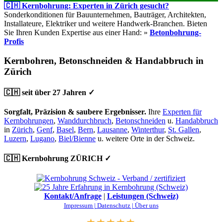
🇨🇭 Kernbohrung: Experten in Zürich gesucht?
Sonderkonditionen für Bauunternehmen, Bauträger, Architekten,
Installateure, Elektriker und weitere Handwerk-Branchen. Bieten
Sie Ihren Kunden Expertise aus einer Hand: »
Betonbohrung-
Profis
Kernbohren, Betonschneiden & Handabbruch in
Zürich
🇨🇭 seit über 27 Jahren ✓
Sorgfalt, Präzision & saubere Ergebnisser.
Ihre
Experten für
Kernbohrungen
,
Wanddurchbruch
,
Betonschneiden
u.
Handabbruch
in
Zürich
,
Genf
,
Basel
,
Bern
,
Lausanne
,
Winterthur
,
St. Gallen
,
Luzern
,
Lugano
,
Biel/Bienne
u. weitere Orte in der Schweiz.
🇨🇭 Kernbohrung ZÜRICH ✓
Kontakt/Anfrage
|
Leistungen (Schweiz)
Impressum |
Datenschutz |
Über uns