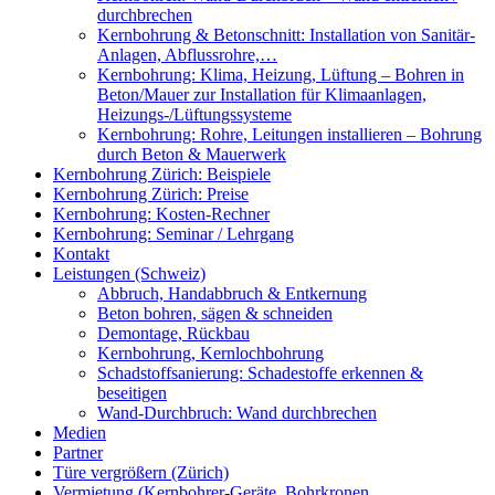
durchbrechen
Kernbohrung & Betonschnitt: Installation von Sanitär-
Anlagen, Abflussrohre,…
Kernbohrung: Klima, Heizung, Lüftung – Bohren in
Beton/Mauer zur Installation für Klimaanlagen,
Heizungs-/Lüftungssysteme
Kernbohrung: Rohre, Leitungen installieren – Bohrung
durch Beton & Mauerwerk
Kernbohrung Zürich: Beispiele
Kernbohrung Zürich: Preise
Kernbohrung: Kosten-Rechner
Kernbohrung: Seminar / Lehrgang
Kontakt
Leistungen (Schweiz)
Abbruch, Handabbruch & Entkernung
Beton bohren, sägen & schneiden
Demontage, Rückbau
Kernbohrung, Kernlochbohrung
Schadstoffsanierung: Schadestoffe erkennen &
beseitigen
Wand-Durchbruch: Wand durchbrechen
Medien
Partner
Türe vergrößern (Zürich)
Vermietung (Kernbohrer-Geräte, Bohrkronen