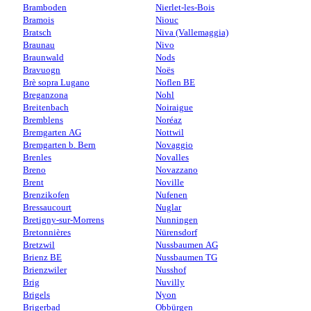
Bramboden
Nierlet-les-Bois
Bramois
Niouc
Bratsch
Niva (Vallemaggia)
Braunau
Nivo
Braunwald
Nods
Bravuogn
Noës
Brè sopra Lugano
Noflen BE
Breganzona
Nohl
Breitenbach
Noiraigue
Bremblens
Noréaz
Bremgarten AG
Nottwil
Bremgarten b. Bern
Novaggio
Brenles
Novalles
Breno
Novazzano
Brent
Noville
Brenzikofen
Nufenen
Bressaucourt
Nuglar
Bretigny-sur-Morrens
Nunningen
Bretonnières
Nürensdorf
Bretzwil
Nussbaumen AG
Brienz BE
Nussbaumen TG
Brienzwiler
Nusshof
Brig
Nuvilly
Brigels
Nyon
Brigerbad
Obbürgen