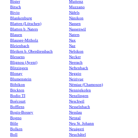
Bister
Muttenz
Bitsch
Muzzano
Bivio
Näfels
Blankenburg
Nänikon
Blatten (Lötschen)
Nassen
Blatten b. Naters
Nassenwil
Blauen
Naters
Blausee-Mitholz
Nax
Bleienbach
Naz
Bleiken b. Oberdiessbach
Nebikon
Blessens
Necker
Blignou (Ayent)
Neerach
Blitzingen
Neftenbach
Blonay
Neggio
Blumenstein
Neirivue
Böbikon
Némiaz (Chamoson)
Böckten
Nennigkofen
Bodio TI
Nenzlingen
Boécourt
Neschwil
Bofflens
Nesselnbach
Bogis-Bossey
Nesslau
Bogno
Netstal
Bôle
Neu St. Johann
Bolken
Neuägeri
Boll
Neuchâtel