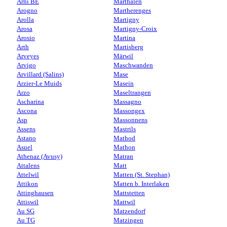
Arni BE
Marthalen
Arogno
Martherenges
Arolla
Martigny
Arosa
Martigny-Croix
Arosio
Martina
Arth
Martisberg
Arveyes
Märwil
Arvigo
Maschwanden
Arvillard (Salins)
Mase
Arzier-Le Muids
Masein
Arzo
Maseltrangen
Ascharina
Massagno
Ascona
Massongex
Asp
Massonnens
Assens
Mastrils
Astano
Mathod
Asuel
Mathon
Athenaz (Avusy)
Matran
Attalens
Matt
Attelwil
Matten (St. Stephan)
Attikon
Matten b. Interlaken
Attinghausen
Mattstetten
Attiswil
Mattwil
Au SG
Matzendorf
Au TG
Matzingen