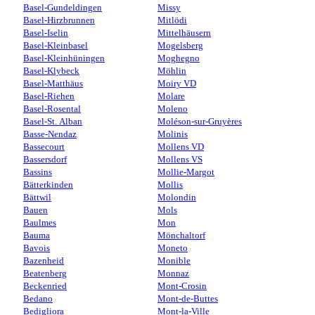
Basel-Gundeldingen
Missy
Basel-Hirzbrunnen
Mitlödi
Basel-Iselin
Mittelhäusern
Basel-Kleinbasel
Mogelsberg
Basel-Kleinhüningen
Moghegno
Basel-Klybeck
Möhlin
Basel-Matthäus
Moiry VD
Basel-Riehen
Molare
Basel-Rosental
Moleno
Basel-St. Alban
Moléson-sur-Gruyères
Basse-Nendaz
Molinis
Bassecourt
Mollens VD
Bassersdorf
Mollens VS
Bassins
Mollie-Margot
Bätterkinden
Mollis
Bättwil
Molondin
Bauen
Mols
Baulmes
Mon
Bauma
Mönchaltorf
Bavois
Moneto
Bazenheid
Monible
Beatenberg
Monnaz
Beckenried
Mont-Crosin
Bedano
Mont-de-Buttes
Bedigliora
Mont-la-Ville