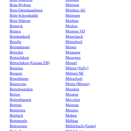
Bern-Nydegg
Mörigen
Bern-Ostermundigen
Möriken AG
Bern-Schosshalde
Morissen
Bern-Wabern
Morlens
Berneck
Morlon
Bernex
Morrens VD
Bernhardzell
Morschach
Berolle
Mörschwil
Beromünster
Mosen
Berschis
Mosnang
Bertschikon
Mosogno
Bertschikon (Gossau ZH)
Mossel
Berzona
Môtier (Vully)
Besazio
Môtiers NE
Besenbüren
Mötschwil
Besencens
Motto (Blenio)
Betschwanden
Moudon
Betten
Moutier
Bettenhausen
Movelier
Bettens
Mugena
Bettingen
Muggio
Bettlach
Muhen
Bettmeralp
Mühlau
Bettwiesen
Mühlebach (Goms)