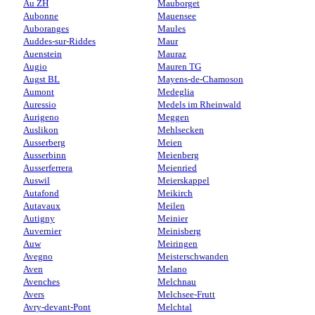
Au ZH
Mauborget
Aubonne
Mauensee
Auboranges
Maules
Auddes-sur-Riddes
Maur
Auenstein
Mauraz
Augio
Mauren TG
Augst BL
Mayens-de-Chamoson
Aumont
Medeglia
Auressio
Medels im Rheinwald
Aurigeno
Meggen
Auslikon
Mehlsecken
Ausserberg
Meien
Ausserbinn
Meienberg
Ausserferrera
Meienried
Auswil
Meierskappel
Autafond
Meikirch
Autavaux
Meilen
Autigny
Meinier
Auvernier
Meinisberg
Auw
Meiringen
Avegno
Meisterschwanden
Aven
Melano
Avenches
Melchnau
Avers
Melchsee-Frutt
Avry-devant-Pont
Melchtal