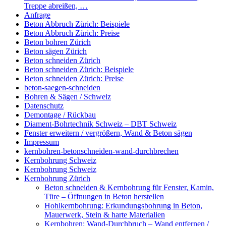
Treppe abreißen, …
Anfrage
Beton Abbruch Zürich: Beispiele
Beton Abbruch Zürich: Preise
Beton bohren Zürich
Beton sägen Zürich
Beton schneiden Zürich
Beton schneiden Zürich: Beispiele
Beton schneiden Zürich: Preise
beton-saegen-schneiden
Bohren & Sägen / Schweiz
Datenschutz
Demontage / Rückbau
Diament-Bohrtechnik Schweiz – DBT Schweiz
Fenster erweitern / vergrößern, Wand & Beton sägen
Impressum
kernbohren-betonschneiden-wand-durchbrechen
Kernbohrung Schweiz
Kernbohrung Schweiz
Kernbohrung Zürich
Beton schneiden & Kernbohrung für Fenster, Kamin,
Türe – Öffnungen in Beton herstellen
Hohlkernbohrung: Erkundungsbohrung in Beton,
Mauerwerk, Stein & harte Materialien
Kernbohren: Wand-Durchbruch – Wand entfernen /