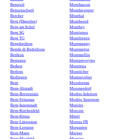
Bennwil
Montfaucon
Benzenschwil
Montfavergier
Bercher
Mönthal
Berg (Dägerlen)
Montherod
Berg am Irchel
Monthey
Berg SG
Montignez
Berg TG
Montlingen
Bergdietikon
Montmagny
Beride di Bedigliora
Montmelon
Berikon
Montmollin
Beringen
Montpreveyres
Berken
Montreux
Berlens
Montricher
Berlingen
Montsevelier
Bern
Moosleerau
Bern-Altstadt
Moosseedorf
Bern-Breitenrain
Morbio Inferiore
Bern-Felsenau
Morbio Superiore
Bern-Innenstadt
Morcles
Bern-Kirchenfeld
Morcote
Bern-Köniz
Mörel
Bern-Länggasse
Morens FR
Bern-Lorraine
Morgarten
Bern-Matte
Morges
Bern-Murifeld
Morgins