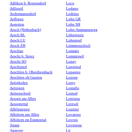
Adlikon b. Regensdorf
Loco
Adliswil
Lodano
Aedermannsdorf
Lodrino
Aefligen
Lohn GR
Aegerten
Lohn SH
Aesch (Neftenbach)
Lohn-Ammannsegg
Aesch BL
Löhningen
Aesch LU
Lohnstorf
Aesch ZH
Lömmenschwil
Aeschau
Lommis
Aeschi b. Spiez
Lommiswil
Aeschi SO
Lonay
Aeschiried
Longirod
Aeschlen b. Oberdiessbach
Lopagno
Aeschlen ob Gunten
Losone
Aetigkofen
Lossy
Aetingen
Lostallo
Aettenschwil
Lostorf
Aeugst am Albis
Lottigna
Aeugstertal
Lotzwil
Affeltrangen
Lourtier
Affoltern am Albis
Lovatens
Affoltern im Emmental
Lovens
Agarn
Loveresse
Agarone
Lü