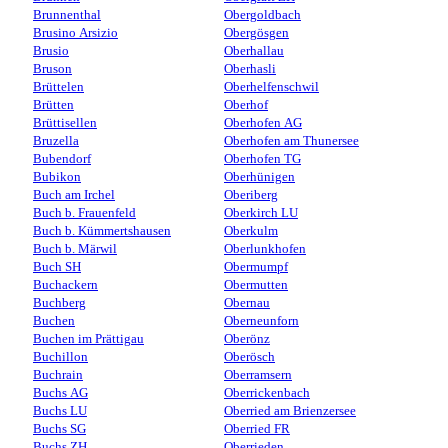
Brunnenthal
Obergoldbach
Brusino Arsizio
Obergösgen
Brusio
Oberhallau
Bruson
Oberhasli
Brüttelen
Oberhelfenschwil
Brütten
Oberhof
Brüttisellen
Oberhofen AG
Bruzella
Oberhofen am Thunersee
Bubendorf
Oberhofen TG
Bubikon
Oberhünigen
Buch am Irchel
Oberiberg
Buch b. Frauenfeld
Oberkirch LU
Buch b. Kümmertshausen
Oberkulm
Buch b. Märwil
Oberlunkhofen
Buch SH
Obermumpf
Buchackern
Obermutten
Buchberg
Obernau
Buchen
Oberneunforn
Buchen im Prättigau
Oberönz
Buchillon
Oberösch
Buchrain
Oberramsern
Buchs AG
Oberrickenbach
Buchs LU
Oberried am Brienzersee
Buchs SG
Oberried FR
Buchs ZH
Oberrieden