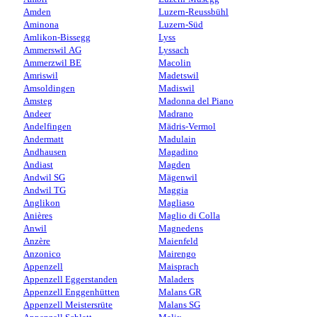
Amden
Luzern-Reussbühl
Aminona
Luzern-Süd
Amlikon-Bissegg
Lyss
Ammerswil AG
Lyssach
Ammerzwil BE
Macolin
Amriswil
Madetswil
Amsoldingen
Madiswil
Amsteg
Madonna del Piano
Andeer
Madrano
Andelfingen
Mädris-Vermol
Andermatt
Madulain
Andhausen
Magadino
Andiast
Magden
Andwil SG
Mägenwil
Andwil TG
Maggia
Anglikon
Magliaso
Anières
Maglio di Colla
Anwil
Magnedens
Anzère
Maienfeld
Anzonico
Mairengo
Appenzell
Maisprach
Appenzell Eggerstanden
Maladers
Appenzell Enggenhütten
Malans GR
Appenzell Meistersrüte
Malans SG