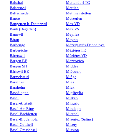
Balsthal
Mettendorf TG
Balterswil
Mettlen
Baltschieder
Mettmenstetten
Banco
Metzerlen
Bangerten b. Dieterswil
Mex VD
Bänk (Dägerlen)
Mex VS
Bannwil
Meyriez
Bärau
Meyrin
Barbengo
Mézery-près-Donneloye
Barberêche
Mézières FR
Bäretswil
Mézières VD
Bargen BE
Mezzovico
Bargen SH
Middes
Bäriswil BE
Miécourt
Barmelweid
Miège
Bärschwil
Mies
Barzheim
Miex
Basadingen
Miglieglia
Basel
Milken
Basel-Altstadt
Minusio
Basel-Am Ring
Miralago
Basel-Bachletten
Mirchel
Basel-Bruderholz
Misériez (Salins)
Basel-Gotthelf
Misery
Basel-Grossbasel
Mission