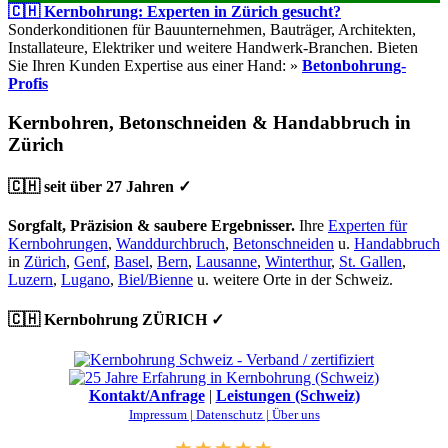
🇨🇭 Kernbohrung: Experten in Zürich gesucht?
Sonderkonditionen für Bauunternehmen, Bauträger, Architekten,
Installateure, Elektriker und weitere Handwerk-Branchen. Bieten
Sie Ihren Kunden Expertise aus einer Hand: »
Betonbohrung-
Profis
Kernbohren, Betonschneiden & Handabbruch in
Zürich
🇨🇭 seit über 27 Jahren ✓
Sorgfalt, Präzision & saubere Ergebnisser.
Ihre
Experten für
Kernbohrungen
,
Wanddurchbruch
,
Betonschneiden
u.
Handabbruch
in
Zürich
,
Genf
,
Basel
,
Bern
,
Lausanne
,
Winterthur
,
St. Gallen
,
Luzern
,
Lugano
,
Biel/Bienne
u. weitere Orte in der Schweiz.
🇨🇭 Kernbohrung ZÜRICH ✓
Kontakt/Anfrage
|
Leistungen (Schweiz)
Impressum |
Datenschutz |
Über uns