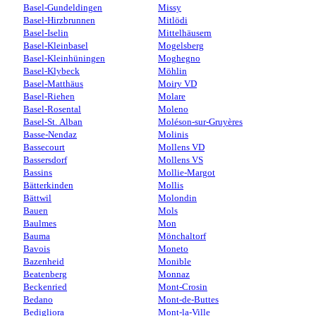
Basel-Gundeldingen
Missy
Basel-Hirzbrunnen
Mitlödi
Basel-Iselin
Mittelhäusern
Basel-Kleinbasel
Mogelsberg
Basel-Kleinhüningen
Moghegno
Basel-Klybeck
Möhlin
Basel-Matthäus
Moiry VD
Basel-Riehen
Molare
Basel-Rosental
Moleno
Basel-St. Alban
Moléson-sur-Gruyères
Basse-Nendaz
Molinis
Bassecourt
Mollens VD
Bassersdorf
Mollens VS
Bassins
Mollie-Margot
Bätterkinden
Mollis
Bättwil
Molondin
Bauen
Mols
Baulmes
Mon
Bauma
Mönchaltorf
Bavois
Moneto
Bazenheid
Monible
Beatenberg
Monnaz
Beckenried
Mont-Crosin
Bedano
Mont-de-Buttes
Bedigliora
Mont-la-Ville