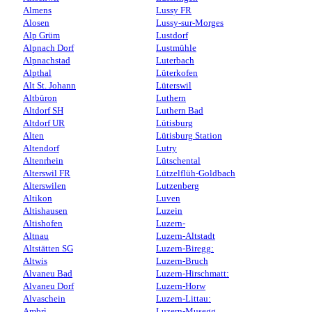
Almens
Lussy FR
Alosen
Lussy-sur-Morges
Alp Grüm
Lustdorf
Alpnach Dorf
Lustmühle
Alpnachstad
Luterbach
Alpthal
Lüterkofen
Alt St. Johann
Lüterswil
Altbüron
Luthern
Altdorf SH
Luthern Bad
Altdorf UR
Lütisburg
Alten
Lütisburg Station
Altendorf
Lutry
Altenrhein
Lütschental
Alterswil FR
Lützelflüh-Goldbach
Alterswilen
Lutzenberg
Altikon
Luven
Altishausen
Luzein
Altishofen
Luzern-
Altnau
Luzern-Altstadt
Altstätten SG
Luzern-Biregg:
Altwis
Luzern-Bruch
Alvaneu Bad
Luzern-Hirschmatt:
Alvaneu Dorf
Luzern-Horw
Alvaschein
Luzern-Littau:
Ambrì
Luzern-Musegg