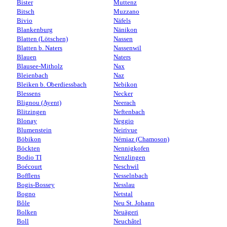
Bister
Muttenz
Bitsch
Muzzano
Bivio
Näfels
Blankenburg
Nänikon
Blatten (Lötschen)
Nassen
Blatten b. Naters
Nassenwil
Blauen
Naters
Blausee-Mitholz
Nax
Bleienbach
Naz
Bleiken b. Oberdiessbach
Nebikon
Blessens
Necker
Blignou (Ayent)
Neerach
Blitzingen
Neftenbach
Blonay
Neggio
Blumenstein
Neirivue
Böbikon
Némiaz (Chamoson)
Böckten
Nennigkofen
Bodio TI
Nenzlingen
Boécourt
Neschwil
Bofflens
Nesselnbach
Bogis-Bossey
Nesslau
Bogno
Netstal
Bôle
Neu St. Johann
Bolken
Neuägeri
Boll
Neuchâtel