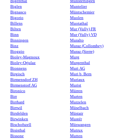
Bigenthal
Münsterlingen
Biglen
Muntelier
Bignasco
Müntschemier
Bigorio
Muolen
Billens
Muotathal
Bilten
Mur (Vully) FR
Binn
Mur (Vully) VD
Binningen
Muralto
Binz
Muraz (Collombey)
Bioggio
Muraz (Sierre)
Bioley-Magnoux
Murg
Bioley-Orjulaz
Murgenthal
Bionnens
Muri AG
Birgisch
Muri b. Bern
Birmensdorf ZH
Muriaux
Birmenstorf AG
Murist
Bironico
Mürren
Birr
Murten
Birrhard
Murzelen
Birrwil
Müselbach
Birsfelden
Müstair
Birwinken
Mustér
Bischofszell
Müswangen
Bisisthal
Mutrux
Bissone
Mutten