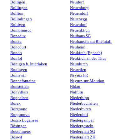
Bolligen
Neudorf
Bollingen
Neuenburg
Bollion
Neuendorf
Bollodingen
Neuenegg
Boltigen
Neuenhof
Bombinasco
Neuenkirch
Bonaduz
Neuhaus SG
Bonau
Neuhausen am Rheinfall
Boncourt
Neuheim
Bondo
Neukirch (Egnach)
Bonfol
Neukirch an der Thur
Bönigen b. Interlaken
Neunkirch
Boningen
Neuwilen
Boniswil
Neyruz FR
Bonnefontaine
Neyruz-sur-Moudon
Bonstetten
Nidau
Bonvillars
Nidfurn
Boppelsen
Niederbipp
Borex
Niederbuchsiten
Borgnone
Niederbüren
Borgonovo
Niederdorf
Bosco Luganese
Niedergampel
Bösingen
Niedergesteln
Bossonnens
Niederglatt SG
Boswil
Niederglatt ZH