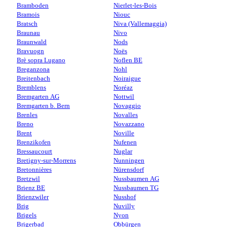
Bramboden
Nierlet-les-Bois
Bramois
Niouc
Bratsch
Niva (Vallemaggia)
Braunau
Nivo
Braunwald
Nods
Bravuogn
Noës
Brè sopra Lugano
Noflen BE
Breganzona
Nohl
Breitenbach
Noiraigue
Bremblens
Noréaz
Bremgarten AG
Nottwil
Bremgarten b. Bern
Novaggio
Brenles
Novalles
Breno
Novazzano
Brent
Noville
Brenzikofen
Nufenen
Bressaucourt
Nuglar
Bretigny-sur-Morrens
Nunningen
Bretonnières
Nürensdorf
Bretzwil
Nussbaumen AG
Brienz BE
Nussbaumen TG
Brienzwiler
Nusshof
Brig
Nuvilly
Brigels
Nyon
Brigerbad
Obbürgen