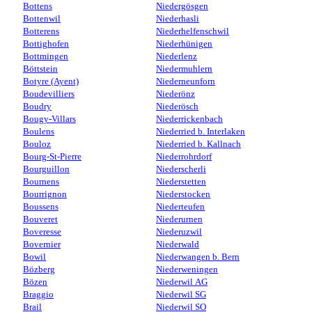
Bottens
Niedergösgen
Bottenwil
Niederhasli
Botterens
Niederhelfenschwil
Bottighofen
Niederhünigen
Bottmingen
Niederlenz
Böttstein
Niedermuhlern
Botyre (Ayent)
Niederneunforn
Boudevilliers
Niederönz
Boudry
Niederösch
Bougy-Villars
Niederrickenbach
Boulens
Niederried b. Interlaken
Bouloz
Niederried b. Kallnach
Bourg-St-Pierre
Niederrohrdorf
Bourguillon
Niederscherli
Bournens
Niederstetten
Bourrignon
Niederstocken
Boussens
Niederteufen
Bouveret
Niederurnen
Boveresse
Niederuzwil
Bovernier
Niederwald
Bowil
Niederwangen b. Bern
Bözberg
Niederweningen
Bözen
Niederwil AG
Braggio
Niederwil SG
Brail
Niederwil SO