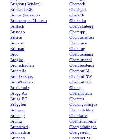
Brignon (Nendaz)
Oberaach
Brinzauls GR
Oberägeri
Brione (Verzasca)
Oberarth
Brione sopra Minusio
Oberbalm
Brislach
Oberbalmberg
Brissago
Oberbipp
Bristen
Oberbuchsiten
Brittern
Oberbüren
Brittnau
Oberburg
Broc
Oberbussnang
Broglio
Oberbütschel
Bronschhofen
Oberdiessbach
Brontallo
Oberdorf BL
Brot-Dessous
Oberdorf NW
Brot-Plamboz
Oberdorf SO
Bruderholz
Oberegg
Brugg AG
Oberembrach
Brügg BE
Oberems
Brügglen
Oberengstringen
Brülisau
Oberentfelden
Brunegg
Oberflachs
Brünig
Oberfrittenbach
Brünisried
Obergerlafingen
Brunnadern
Obergesteln
Brunnen
Oberglatt ZH