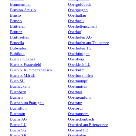
Brunnenthal
Obergoldbach
Brusino Arsizio
Obergösgen
Brusio
Oberhallau
Bruson
Oberhasli
Brüttelen
Oberhelfenschwil
Brütten
Oberhof
Brüttisellen
Oberhofen AG
Bruzella
Oberhofen am Thunersee
Bubendorf
Oberhofen TG
Bubikon
Oberhünigen
Buch am Irchel
Oberiberg
Buch b. Frauenfeld
Oberkirch LU
Buch b. Kümmertshausen
Oberkulm
Buch b. Märwil
Oberlunkhofen
Buch SH
Obermumpf
Buchackern
Obermutten
Buchberg
Obernau
Buchen
Oberneunforn
Buchen im Prättigau
Oberönz
Buchillon
Oberösch
Buchrain
Oberramsern
Buchs AG
Oberrickenbach
Buchs LU
Oberried am Brienzersee
Buchs SG
Oberried FR
Buchs ZH
Oberrieden