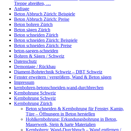
Treppe abreißen, …
Anfrage
Beton Abbruch Zürich: Beispiele
Beton Abbruch Zürich: Preise
Beton bohren Zürich
Beton sägen Zürich
Beton schneiden Zürich
Beton schneiden Zürich: Beispiele
Beton schneiden Zürich: Preise
beton-saegen-schneiden
Bohren & Sägen / Schweiz
Datenschutz
Demontage / Rückbau
Diament-Bohrtechnik Schweiz – DBT Schweiz
Fenster erweitern / vergrößern, Wand & Beton sägen
Impressum
kernbohren-betonschneiden-wand-durchbrechen
Kernbohrung Schweiz
Kernbohrung Schweiz
Kernbohrung Zürich
Beton schneiden & Kernbohrung für Fenster, Kamin,
Türe – Öffnungen in Beton herstellen
Hohlkernbohrung: Erkundungsbohrung in Beton,
Mauerwerk, Stein & harte Materialien
Kernbohren: Wand-Durchbruch – Wand entfernen /