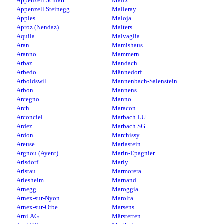
Appenzell Schlatt
Malix
Appenzell Steinegg
Malleray
Apples
Maloja
Aproz (Nendaz)
Malters
Aquila
Malvaglia
Aran
Mamishaus
Aranno
Mammern
Arbaz
Mandach
Arbedo
Männedorf
Arboldswil
Mannenbach-Salenstein
Arbon
Mannens
Arcegno
Manno
Arch
Maracon
Arconciel
Marbach LU
Ardez
Marbach SG
Ardon
Marchissy
Areuse
Mariastein
Argnou (Ayent)
Marin-Epagnier
Arisdorf
Marly
Aristau
Marmorera
Arlesheim
Marnand
Arnegg
Maroggia
Arnex-sur-Nyon
Marolta
Arnex-sur-Orbe
Marsens
Arni AG
Märstetten