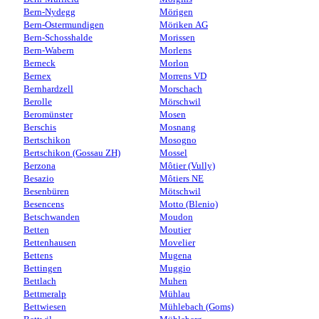
Bern-Nydegg
Mörigen
Bern-Ostermundigen
Möriken AG
Bern-Schosshalde
Morissen
Bern-Wabern
Morlens
Berneck
Morlon
Bernex
Morrens VD
Bernhardzell
Morschach
Berolle
Mörschwil
Beromünster
Mosen
Berschis
Mosnang
Bertschikon
Mosogno
Bertschikon (Gossau ZH)
Mossel
Berzona
Môtier (Vully)
Besazio
Môtiers NE
Besenbüren
Mötschwil
Besencens
Motto (Blenio)
Betschwanden
Moudon
Betten
Moutier
Bettenhausen
Movelier
Bettens
Mugena
Bettingen
Muggio
Bettlach
Muhen
Bettmeralp
Mühlau
Bettwiesen
Mühlebach (Goms)