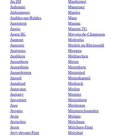
Au ZH
Mauborget
Aubonne
Mauensee
Auboranges
Maules
Auddes-sur-Riddes
Maur
Auenstein
Mauraz
Augio
Mauren TG
Augst BL
Mayens-de-Chamoson
Aumont
Medeglia
Auressio
Medels im Rheinwald
Aurigeno
Meggen
Auslikon
Mehlsecken
Ausserberg
Meien
Ausserbinn
Meienberg
Ausserferrera
Meienried
Auswil
Meierskappel
Autafond
Meikirch
Autavaux
Meilen
Autigny
Meinier
Auvernier
Meinisberg
Auw
Meiringen
Avegno
Meisterschwanden
Aven
Melano
Avenches
Melchnau
Avers
Melchsee-Frutt
Avry-devant-Pont
Melchtal