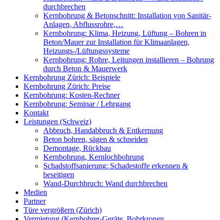
durchbrechen
Kernbohrung & Betonschnitt: Installation von Sanitär-
Anlagen, Abflussrohre,…
Kernbohrung: Klima, Heizung, Lüftung – Bohren in
Beton/Mauer zur Installation für Klimaanlagen,
Heizungs-/Lüftungssysteme
Kernbohrung: Rohre, Leitungen installieren – Bohrung
durch Beton & Mauerwerk
Kernbohrung Zürich: Beispiele
Kernbohrung Zürich: Preise
Kernbohrung: Kosten-Rechner
Kernbohrung: Seminar / Lehrgang
Kontakt
Leistungen (Schweiz)
Abbruch, Handabbruch & Entkernung
Beton bohren, sägen & schneiden
Demontage, Rückbau
Kernbohrung, Kernlochbohrung
Schadstoffsanierung: Schadestoffe erkennen &
beseitigen
Wand-Durchbruch: Wand durchbrechen
Medien
Partner
Türe vergrößern (Zürich)
Vermietung (Kernbohrer-Geräte, Bohrkronen