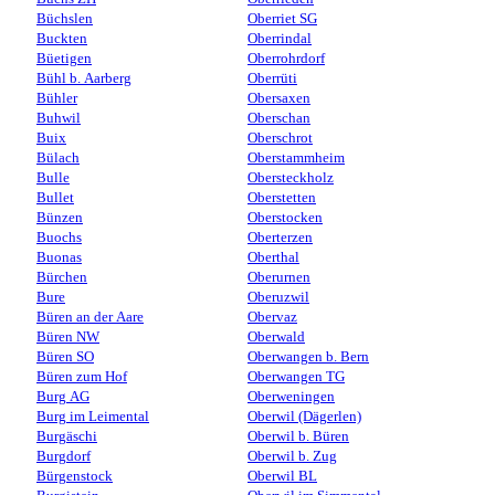
Büchslen
Oberriet SG
Buckten
Oberrindal
Büetigen
Oberrohrdorf
Bühl b. Aarberg
Oberrüti
Bühler
Obersaxen
Buhwil
Oberschan
Buix
Oberschrot
Bülach
Oberstammheim
Bulle
Obersteckholz
Bullet
Oberstetten
Bünzen
Oberstocken
Buochs
Oberterzen
Buonas
Oberthal
Bürchen
Oberurnen
Bure
Oberuzwil
Büren an der Aare
Obervaz
Büren NW
Oberwald
Büren SO
Oberwangen b. Bern
Büren zum Hof
Oberwangen TG
Burg AG
Oberweningen
Burg im Leimental
Oberwil (Dägerlen)
Burgäschi
Oberwil b. Büren
Burgdorf
Oberwil b. Zug
Bürgenstock
Oberwil BL