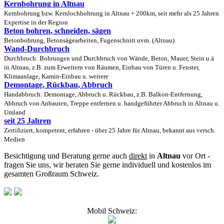
Kernbohrung in Altnau
Kernbohrung bzw. Kernlochbohrung in Altnau + 200km, seit mehr als 25 Jahren
Expertise in der Region
Beton bohren, schneiden, sägen
Betonbohrung, Betonsägearbeiten, Fugenschnitt uvm. (Altnau)
Wand-Durchbruch
Durchbruch: Bohrungen und Durchbruch von Wände, Beton, Mauer, Stein u.ä
in Altnau, z.B. zum Erweitern von Räumen, Einbau von Türen u. Fenster,
Klimaanlage, Kamin-Einbau u. weitere
Demontage, Rückbau, Abbruch
Handabbruch: Demontage, Abbruch u. Rückbau, z.B. Balkon-Entfernung,
Abbruch von Anbauten, Treppe entfernen u. handgeführter Abbruch in Altnau u.
Umland
seit 25 Jahren
Zertifiziert, kompetent, erfahren - über 25 Jahre für Altnau, bekannt aus versch.
Medien
Besichtigung und Beratung gerne auch
direkt
in
Altnau
vor Ort -
fragen Sie uns, wir beraten Sie gerne individuell und kostenlos im
gesamten Großraum Schweiz.
Mobil Schweiz: