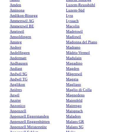
Amden
Luzern-Reussbühl
Aminona
Luzern-Süd
Amlikon-Bissegg
Lyss
Ammerswil AG
Lyssach
Ammerzwil BE
Macolin
Amriswil
Madetswil
Amsoldingen
Madiswil
Amsteg
Madonna del Piano
Andeer
Madrano
Andelfingen
Mädris-Vermol
Andermatt
Madulain
Andhausen
Magadino
Andiast
Magden
Andwil SG
Mägenwil
Andwil TG
Maggia
Anglikon
Magliaso
Anières
Maglio di Colla
Anwil
Magnedens
Anzère
Maienfeld
Anzonico
Mairengo
Appenzell
Maisprach
Appenzell Eggerstanden
Maladers
Appenzell Enggenhütten
Malans GR
Appenzell Meistersrüte
Malans SG