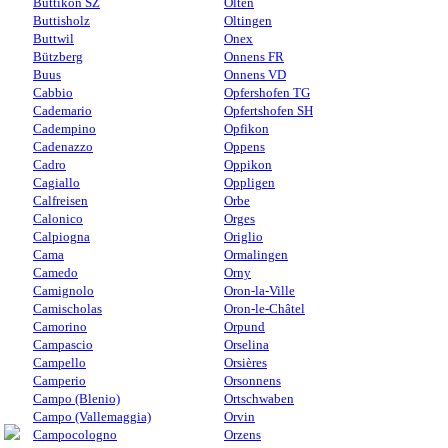
Buttikon SZ
Olten
Buttisholz
Oltingen
Buttwil
Onex
Bützberg
Onnens FR
Buus
Onnens VD
Cabbio
Opfershofen TG
Cademario
Opfertshofen SH
Cadempino
Opfikon
Cadenazzo
Oppens
Cadro
Oppikon
Cagiallo
Oppligen
Calfreisen
Orbe
Calonico
Orges
Calpiogna
Origlio
Cama
Ormalingen
Camedo
Orny
Camignolo
Oron-la-Ville
Camischolas
Oron-le-Châtel
Camorino
Orpund
Campascio
Orselina
Campello
Orsières
Camperio
Orsonnens
Campo (Blenio)
Ortschwaben
Campo (Vallemaggia)
Orvin
Campocologno
Orzens