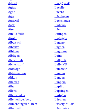
Agasul
Luc (Ayent)
Agiez
Lucelle
Agno
Lucens
Agra
Lüchingen
Agriswil
Luchsingen
Aigle
Ludiano
Aïre
Lüen
Aire-la-Ville
Lufingen
Airolo
Lugaggia
Alberswil
Lugano
Albeuve
Lugnez
Albinen
Lugnorre
Albligen
Luins
Alchenflüh
Lully FR
Alchenstorf
Lully VD
Aldesago
Lumbrein
Algetshausen
Lumino
Alikon
Lunden
Allaman
Lungern
Alle
Lupfig
Allens
Lupsingen
Allenwinden
Lurtigen
Allerheiligenberg
Lüscherz
Allmendingen b. Bern
Lussery-Villars
Allschwil
Lüsslingen