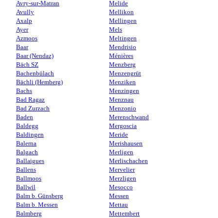
Avry-sur-Matran
Melide
Avully
Mellikon
Axalp
Mellingen
Ayer
Mels
Azmoos
Meltingen
Baar
Mendrisio
Baar (Nendaz)
Ménières
Bäch SZ
Menzberg
Bachenbülach
Menzengrüt
Bächli (Hemberg)
Menziken
Bachs
Menzingen
Bad Ragaz
Menznau
Bad Zurzach
Menzonio
Baden
Merenschwand
Baldegg
Mergoscia
Baldingen
Meride
Balerna
Merishausen
Balgach
Merligen
Ballaigues
Merlischachen
Ballens
Mervelier
Ballmoos
Merzligen
Ballwil
Mesocco
Balm b. Günsberg
Messen
Balm b. Messen
Mettau
Balmberg
Mettembert