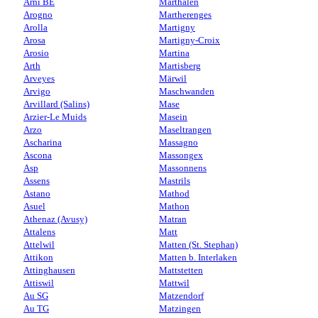
Arni BE
Marthalen
Arogno
Martherenges
Arolla
Martigny
Arosa
Martigny-Croix
Arosio
Martina
Arth
Martisberg
Arveyes
Märwil
Arvigo
Maschwanden
Arvillard (Salins)
Mase
Arzier-Le Muids
Masein
Arzo
Maseltrangen
Ascharina
Massagno
Ascona
Massongex
Asp
Massonnens
Assens
Mastrils
Astano
Mathod
Asuel
Mathon
Athenaz (Avusy)
Matran
Attalens
Matt
Attelwil
Matten (St. Stephan)
Attikon
Matten b. Interlaken
Attinghausen
Mattstetten
Attiswil
Mattwil
Au SG
Matzendorf
Au TG
Matzingen