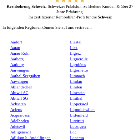
Kernbohrung Schweiz
: Schweizer Präzision, zufriedene Kunden & über 27
Jahre Erfahrung.
Ihr zertifizierter Kernbohren-Profi für die
Schweiz
In folgenden Regionenkönnen Sie auf uns vertrauen:
Aadorf
Liestal
Aarau
Liez
Aarau Rohr
Ligerz
Aarberg
Lignerolle
Aarburg
Lignières
Aarwangen
Ligornetto
Aathal-Seegräben
Limpach
Aawangen
Lindau
Abländschen
Linden
Abtwil AG
Linescio
Abtwil SG
Linthal
Achseten
Lipperswil
Aclens
Lippoldswilen
Acquarossa
Littenheid
Adelboden
Litzirüti
Adetswil
Lobsigen
Adligenswil
Loc
Adlikon b. Andelfingen
Locarno