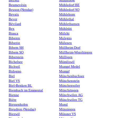
Bettwil
Mühleberg
Beurnevésin
Mühledorf BE
Beuson (Nendaz)
Mühledorf SO
Bevaix
Mühlehorn
Bever
Mühlethal
Bévilard
Mühlethurnen
Bex
Mühlrüti
Biasca
Mülchi
Biberen
Mulegns
Biberist
Mülenen
Bibern SH
Müllheim Dorf
Bibern SO
Müllheim-Wigoltingen
Biberstein
Mülligen
Bichelsee
Mümliswil
Bichwil
Mumpé Medel
Bidogno
Mumpf
Biel
Münchenbuchsee
Biel VS
Münchenstein
Biel-Benken BL
Münchenwiler
Biembach im Emmental
Münchringen
Bienne
Münchwilen AG
Bière
Münchwilen TG
Biessenhofen
Mund
Bieudron (Nendaz)
Münsingen
Biezwil
Münster VS