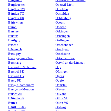
Burgistein
Oberwil im Simmental
Burglauenen
Oberwil-Lieli
Bürglen OW
Obfelden
Bürglen TG
Obstalden
Bürglen UR
Ochlenberg
Büriswilen
Ocourt
Büron
Odogno
Bursinel
Oekingen
Bursins
Oensingen
Burtigny
Oerlingen
Buseno
Oeschenbach
Büsserach
Oeschgen
Bussigny
Oeschseite
Bussigny-sur-Oron
Oetwil am See
Bussnang
Oetwil an der Limmat
Busswil b. Melchnau
Oey
Busswil BE
Oftringen
Busswil TG
Ogens
Bussy FR
Oggio
Bussy-Chardonney
Ohmstal
Bussy-sur-Moudon
Oleyres
Bütschwil
Olivone
Büttenhardt
Ollon VD
Buttes
Ollon VS
Büttikon AG
Olsberg