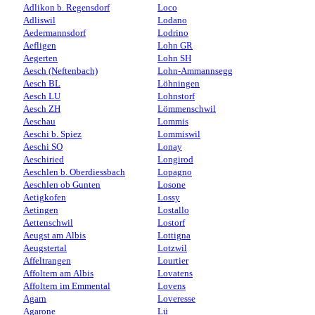
Adlikon b. Regensdorf
Loco
Adliswil
Lodano
Aedermannsdorf
Lodrino
Aefligen
Lohn GR
Aegerten
Lohn SH
Aesch (Neftenbach)
Lohn-Ammannsegg
Aesch BL
Löhningen
Aesch LU
Lohnstorf
Aesch ZH
Lömmenschwil
Aeschau
Lommis
Aeschi b. Spiez
Lommiswil
Aeschi SO
Lonay
Aeschiried
Longirod
Aeschlen b. Oberdiessbach
Lopagno
Aeschlen ob Gunten
Losone
Aetigkofen
Lossy
Aetingen
Lostallo
Aettenschwil
Lostorf
Aeugst am Albis
Lottigna
Aeugstertal
Lotzwil
Affeltrangen
Lourtier
Affoltern am Albis
Lovatens
Affoltern im Emmental
Lovens
Agarn
Loveresse
Agarone
Lü