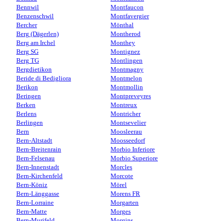
Bennwil
Montfaucon
Benzenschwil
Montfavergier
Bercher
Mönthal
Berg (Dägerlen)
Montherod
Berg am Irchel
Monthey
Berg SG
Montignez
Berg TG
Montlingen
Bergdietikon
Montmagny
Beride di Bedigliora
Montmelon
Berikon
Montmollin
Beringen
Montpreveyres
Berken
Montreux
Berlens
Montricher
Berlingen
Montsevelier
Bern
Moosleerau
Bern-Altstadt
Moosseedorf
Bern-Breitenrain
Morbio Inferiore
Bern-Felsenau
Morbio Superiore
Bern-Innenstadt
Morcles
Bern-Kirchenfeld
Morcote
Bern-Köniz
Mörel
Bern-Länggasse
Morens FR
Bern-Lorraine
Morgarten
Bern-Matte
Morges
Bern-Murifeld
Morgins