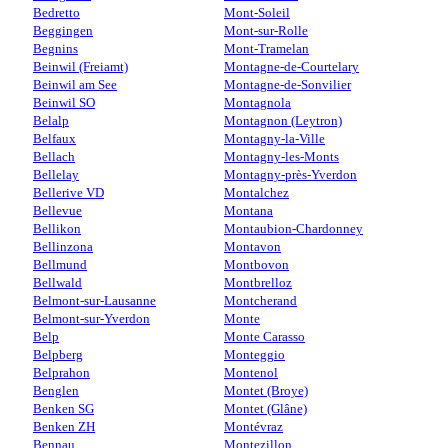
Bedretto
Mont-Soleil
Beggingen
Mont-sur-Rolle
Begnins
Mont-Tramelan
Beinwil (Freiamt)
Montagne-de-Courtelary
Beinwil am See
Montagne-de-Sonvilier
Beinwil SO
Montagnola
Belalp
Montagnon (Leytron)
Belfaux
Montagny-la-Ville
Bellach
Montagny-les-Monts
Bellelay
Montagny-près-Yverdon
Bellerive VD
Montalchez
Bellevue
Montana
Bellikon
Montaubion-Chardonney
Bellinzona
Montavon
Bellmund
Montbovon
Bellwald
Montbrelloz
Belmont-sur-Lausanne
Montcherand
Belmont-sur-Yverdon
Monte
Belp
Monte Carasso
Belpberg
Monteggio
Belprahon
Montenol
Benglen
Montet (Broye)
Benken SG
Montet (Glâne)
Benken ZH
Montévraz
Bennau
Montezillon