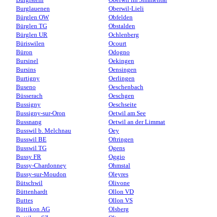
Burglauenen
Oberwil-Lieli
Bürglen OW
Obfelden
Bürglen TG
Obstalden
Bürglen UR
Ochlenberg
Büriswilen
Ocourt
Büron
Odogno
Bursinel
Oekingen
Bursins
Oensingen
Burtigny
Oerlingen
Buseno
Oeschenbach
Büsserach
Oeschgen
Bussigny
Oeschseite
Bussigny-sur-Oron
Oetwil am See
Bussnang
Oetwil an der Limmat
Busswil b. Melchnau
Oey
Busswil BE
Oftringen
Busswil TG
Ogens
Bussy FR
Oggio
Bussy-Chardonney
Ohmstal
Bussy-sur-Moudon
Oleyres
Bütschwil
Olivone
Büttenhardt
Ollon VD
Buttes
Ollon VS
Büttikon AG
Olsberg