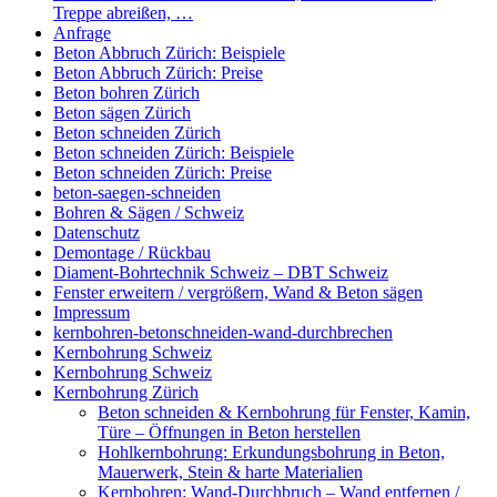
Treppe abreißen, …
Anfrage
Beton Abbruch Zürich: Beispiele
Beton Abbruch Zürich: Preise
Beton bohren Zürich
Beton sägen Zürich
Beton schneiden Zürich
Beton schneiden Zürich: Beispiele
Beton schneiden Zürich: Preise
beton-saegen-schneiden
Bohren & Sägen / Schweiz
Datenschutz
Demontage / Rückbau
Diament-Bohrtechnik Schweiz – DBT Schweiz
Fenster erweitern / vergrößern, Wand & Beton sägen
Impressum
kernbohren-betonschneiden-wand-durchbrechen
Kernbohrung Schweiz
Kernbohrung Schweiz
Kernbohrung Zürich
Beton schneiden & Kernbohrung für Fenster, Kamin,
Türe – Öffnungen in Beton herstellen
Hohlkernbohrung: Erkundungsbohrung in Beton,
Mauerwerk, Stein & harte Materialien
Kernbohren: Wand-Durchbruch – Wand entfernen /