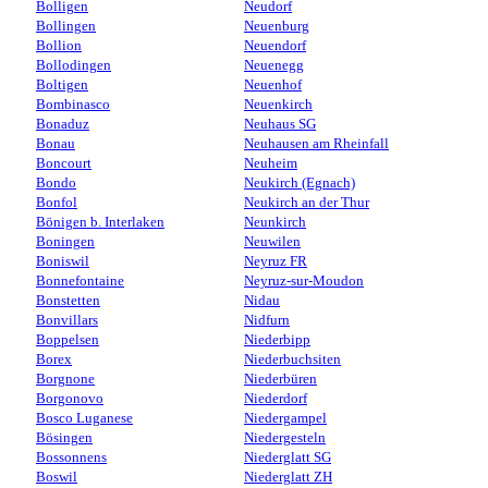
Bolligen
Neudorf
Bollingen
Neuenburg
Bollion
Neuendorf
Bollodingen
Neuenegg
Boltigen
Neuenhof
Bombinasco
Neuenkirch
Bonaduz
Neuhaus SG
Bonau
Neuhausen am Rheinfall
Boncourt
Neuheim
Bondo
Neukirch (Egnach)
Bonfol
Neukirch an der Thur
Bönigen b. Interlaken
Neunkirch
Boningen
Neuwilen
Boniswil
Neyruz FR
Bonnefontaine
Neyruz-sur-Moudon
Bonstetten
Nidau
Bonvillars
Nidfurn
Boppelsen
Niederbipp
Borex
Niederbuchsiten
Borgnone
Niederbüren
Borgonovo
Niederdorf
Bosco Luganese
Niedergampel
Bösingen
Niedergesteln
Bossonnens
Niederglatt SG
Boswil
Niederglatt ZH