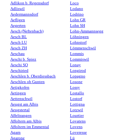
Adlikon b. Regensdorf
Loco
Adliswil
Lodano
Aedermannsdorf
Lodrino
Aefligen
Lohn GR
Aegerten
Lohn SH
Aesch (Neftenbach)
Lohn-Ammannsegg
Aesch BL
Löhningen
Aesch LU
Lohnstorf
Aesch ZH
Lömmenschwil
Aeschau
Lommis
Aeschi b. Spiez
Lommiswil
Aeschi SO
Lonay
Aeschiried
Longirod
Aeschlen b. Oberdiessbach
Lopagno
Aeschlen ob Gunten
Losone
Aetigkofen
Lossy
Aetingen
Lostallo
Aettenschwil
Lostorf
Aeugst am Albis
Lottigna
Aeugstertal
Lotzwil
Affeltrangen
Lourtier
Affoltern am Albis
Lovatens
Affoltern im Emmental
Lovens
Agarn
Loveresse
Agarone
Lü