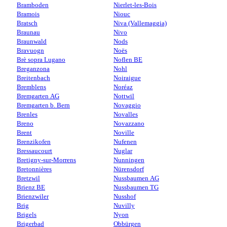
Bramboden
Nierlet-les-Bois
Bramois
Niouc
Bratsch
Niva (Vallemaggia)
Braunau
Nivo
Braunwald
Nods
Bravuogn
Noës
Brè sopra Lugano
Noflen BE
Breganzona
Nohl
Breitenbach
Noiraigue
Bremblens
Noréaz
Bremgarten AG
Nottwil
Bremgarten b. Bern
Novaggio
Brenles
Novalles
Breno
Novazzano
Brent
Noville
Brenzikofen
Nufenen
Bressaucourt
Nuglar
Bretigny-sur-Morrens
Nunningen
Bretonnières
Nürensdorf
Bretzwil
Nussbaumen AG
Brienz BE
Nussbaumen TG
Brienzwiler
Nusshof
Brig
Nuvilly
Brigels
Nyon
Brigerbad
Obbürgen