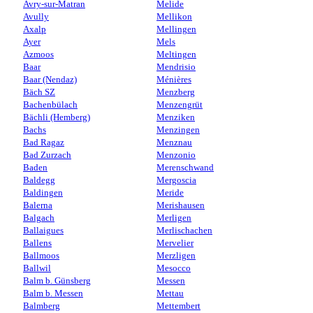
Avry-sur-Matran
Melide
Avully
Mellikon
Axalp
Mellingen
Ayer
Mels
Azmoos
Meltingen
Baar
Mendrisio
Baar (Nendaz)
Ménières
Bäch SZ
Menzberg
Bachenbülach
Menzengrüt
Bächli (Hemberg)
Menziken
Bachs
Menzingen
Bad Ragaz
Menznau
Bad Zurzach
Menzonio
Baden
Merenschwand
Baldegg
Mergoscia
Baldingen
Meride
Balerna
Merishausen
Balgach
Merligen
Ballaigues
Merlischachen
Ballens
Mervelier
Ballmoos
Merzligen
Ballwil
Mesocco
Balm b. Günsberg
Messen
Balm b. Messen
Mettau
Balmberg
Mettembert