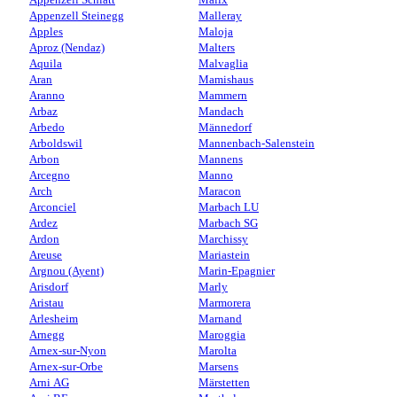
Appenzell Steinegg
Malleray
Apples
Maloja
Aproz (Nendaz)
Malters
Aquila
Malvaglia
Aran
Mamishaus
Aranno
Mammern
Arbaz
Mandach
Arbedo
Männedorf
Arboldswil
Mannenbach-Salenstein
Arbon
Mannens
Arcegno
Manno
Arch
Maracon
Arconciel
Marbach LU
Ardez
Marbach SG
Ardon
Marchissy
Areuse
Mariastein
Argnou (Ayent)
Marin-Epagnier
Arisdorf
Marly
Aristau
Marmorera
Arlesheim
Marnand
Arnegg
Maroggia
Arnex-sur-Nyon
Marolta
Arnex-sur-Orbe
Marsens
Arni AG
Märstetten