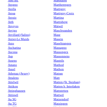
Arni BE
Marthalen
Arogno
Martherenges
Arolla
Martigny
Arosa
Martigny-Croix
Arosio
Martina
Arth
Martisberg
Arveyes
Märwil
Arvigo
Maschwanden
Arvillard (Salins)
Mase
Arzier-Le Muids
Masein
Arzo
Maseltrangen
Ascharina
Massagno
Ascona
Massongex
Asp
Massonnens
Assens
Mastrils
Astano
Mathod
Asuel
Mathon
Athenaz (Avusy)
Matran
Attalens
Matt
Attelwil
Matten (St. Stephan)
Attikon
Matten b. Interlaken
Attinghausen
Mattstetten
Attiswil
Mattwil
Au SG
Matzendorf
Au TG
Matzingen