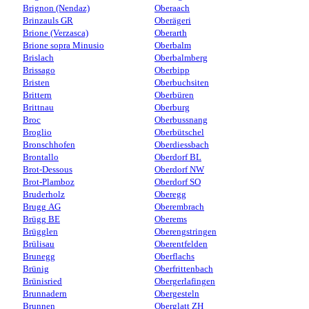
Brignon (Nendaz)
Oberaach
Brinzauls GR
Oberägeri
Brione (Verzasca)
Oberarth
Brione sopra Minusio
Oberbalm
Brislach
Oberbalmberg
Brissago
Oberbipp
Bristen
Oberbuchsiten
Brittern
Oberbüren
Brittnau
Oberburg
Broc
Oberbussnang
Broglio
Oberbütschel
Bronschhofen
Oberdiessbach
Brontallo
Oberdorf BL
Brot-Dessous
Oberdorf NW
Brot-Plamboz
Oberdorf SO
Bruderholz
Oberegg
Brugg AG
Oberembrach
Brügg BE
Oberems
Brügglen
Oberengstringen
Brülisau
Oberentfelden
Brunegg
Oberflachs
Brünig
Oberfrittenbach
Brünisried
Obergerlafingen
Brunnadern
Obergesteln
Brunnen
Oberglatt ZH