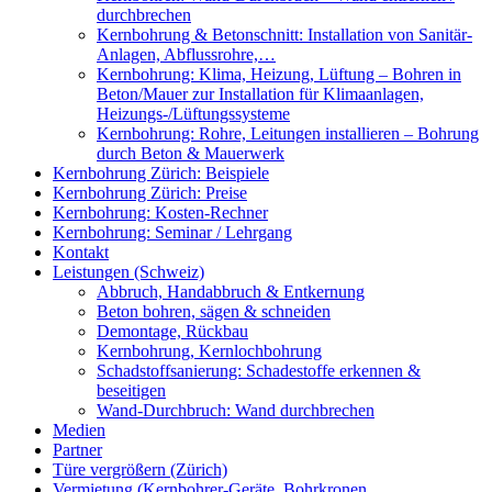
durchbrechen
Kernbohrung & Betonschnitt: Installation von Sanitär-
Anlagen, Abflussrohre,…
Kernbohrung: Klima, Heizung, Lüftung – Bohren in
Beton/Mauer zur Installation für Klimaanlagen,
Heizungs-/Lüftungssysteme
Kernbohrung: Rohre, Leitungen installieren – Bohrung
durch Beton & Mauerwerk
Kernbohrung Zürich: Beispiele
Kernbohrung Zürich: Preise
Kernbohrung: Kosten-Rechner
Kernbohrung: Seminar / Lehrgang
Kontakt
Leistungen (Schweiz)
Abbruch, Handabbruch & Entkernung
Beton bohren, sägen & schneiden
Demontage, Rückbau
Kernbohrung, Kernlochbohrung
Schadstoffsanierung: Schadestoffe erkennen &
beseitigen
Wand-Durchbruch: Wand durchbrechen
Medien
Partner
Türe vergrößern (Zürich)
Vermietung (Kernbohrer-Geräte, Bohrkronen