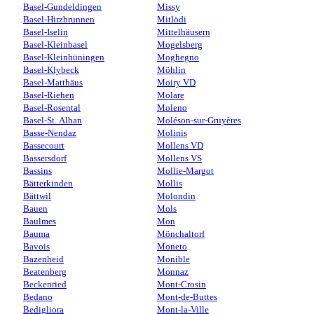
Basel-Gundeldingen
Missy
Basel-Hirzbrunnen
Mitlödi
Basel-Iselin
Mittelhäusern
Basel-Kleinbasel
Mogelsberg
Basel-Kleinhüningen
Moghegno
Basel-Klybeck
Möhlin
Basel-Matthäus
Moiry VD
Basel-Riehen
Molare
Basel-Rosental
Moleno
Basel-St. Alban
Moléson-sur-Gruyères
Basse-Nendaz
Molinis
Bassecourt
Mollens VD
Bassersdorf
Mollens VS
Bassins
Mollie-Margot
Bätterkinden
Mollis
Bättwil
Molondin
Bauen
Mols
Baulmes
Mon
Bauma
Mönchaltorf
Bavois
Moneto
Bazenheid
Monible
Beatenberg
Monnaz
Beckenried
Mont-Crosin
Bedano
Mont-de-Buttes
Bedigliora
Mont-la-Ville