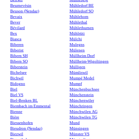
Beurnevésin
Mühledorf BE
Beuson (Nendaz)
Mühledorf SO
Bevaix
Mühlehorn
Bever
Mühlethal
Bévilard
Mühlethurnen
Bex
Mühlrüti
Biasca
Mülchi
Biberen
Mulegns
Biberist
Mülenen
Bibern SH
Müllheim Dorf
Bibern SO
Müllheim-Wigoltingen
Biberstein
Mülligen
Bichelsee
Mümliswil
Bichwil
Mumpé Medel
Bidogno
Mumpf
Biel
Münchenbuchsee
Biel VS
Münchenstein
Biel-Benken BL
Münchenwiler
Biembach im Emmental
Münchringen
Bienne
Münchwilen AG
Bière
Münchwilen TG
Biessenhofen
Mund
Bieudron (Nendaz)
Münsingen
Biezwil
Münster VS