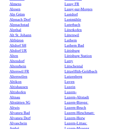
Almens
Lussy FR
Alosen
Lussy-sur-Morges
Alp Grüm
Lustdorf
Alpnach Dorf
Lustmühle
Alpnachstad
Luterbach
Alpthal
Lüterkofen
Alt St. Johann
Lüterswil
Altbüron
Luthern
Altdorf SH
Luthern Bad
Altdorf UR
Lütisburg
Alten
Lütisburg Station
Altendorf
Lutry
Altenrhein
Lütschental
Alterswil FR
Lützelflüh-Goldbach
Alterswilen
Lutzenberg
Altikon
Luven
Altishausen
Luzein
Altishofen
Luzern-
Altnau
Luzern-Altstadt
Altstätten SG
Luzern-Biregg:
Altwis
Luzern-Bruch
Alvaneu Bad
Luzern-Hirschmatt:
Alvaneu Dorf
Luzern-Horw
Alvaschein
Luzern-Littau:
Ambrì
Luzern-Musegg