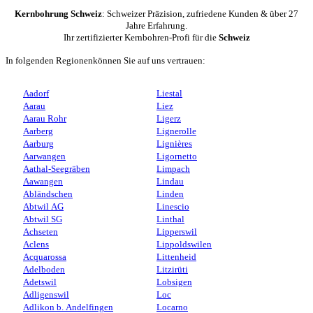
Kernbohrung Schweiz
: Schweizer Präzision, zufriedene Kunden & über 27
Jahre Erfahrung.
Ihr zertifizierter Kernbohren-Profi für die
Schweiz
In folgenden Regionenkönnen Sie auf uns vertrauen:
Aadorf
Liestal
Aarau
Liez
Aarau Rohr
Ligerz
Aarberg
Lignerolle
Aarburg
Lignières
Aarwangen
Ligornetto
Aathal-Seegräben
Limpach
Aawangen
Lindau
Abländschen
Linden
Abtwil AG
Linescio
Abtwil SG
Linthal
Achseten
Lipperswil
Aclens
Lippoldswilen
Acquarossa
Littenheid
Adelboden
Litzirüti
Adetswil
Lobsigen
Adligenswil
Loc
Adlikon b. Andelfingen
Locarno