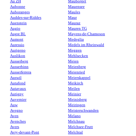
Au ZH
Mauborget
Aubonne
Mauensee
Auboranges
Maules
Auddes-sur-Riddes
Maur
Auenstein
Mauraz
Augio
Mauren TG
Augst BL
Mayens-de-Chamoson
Aumont
Medeglia
Auressio
Medels im Rheinwald
Aurigeno
Meggen
Auslikon
Mehlsecken
Ausserberg
Meien
Ausserbinn
Meienberg
Ausserferrera
Meienried
Auswil
Meierskappel
Autafond
Meikirch
Autavaux
Meilen
Autigny
Meinier
Auvernier
Meinisberg
Auw
Meiringen
Avegno
Meisterschwanden
Aven
Melano
Avenches
Melchnau
Avers
Melchsee-Frutt
Avry-devant-Pont
Melchtal