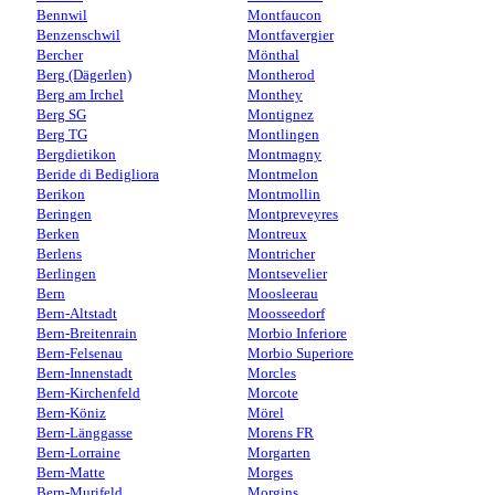
Bennwil
Montfaucon
Benzenschwil
Montfavergier
Bercher
Mönthal
Berg (Dägerlen)
Montherod
Berg am Irchel
Monthey
Berg SG
Montignez
Berg TG
Montlingen
Bergdietikon
Montmagny
Beride di Bedigliora
Montmelon
Berikon
Montmollin
Beringen
Montpreveyres
Berken
Montreux
Berlens
Montricher
Berlingen
Montsevelier
Bern
Moosleerau
Bern-Altstadt
Moosseedorf
Bern-Breitenrain
Morbio Inferiore
Bern-Felsenau
Morbio Superiore
Bern-Innenstadt
Morcles
Bern-Kirchenfeld
Morcote
Bern-Köniz
Mörel
Bern-Länggasse
Morens FR
Bern-Lorraine
Morgarten
Bern-Matte
Morges
Bern-Murifeld
Morgins