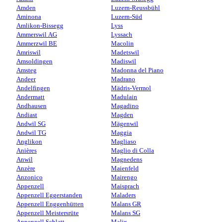
Amden
Luzern-Reussbühl
Aminona
Luzern-Süd
Amlikon-Bissegg
Lyss
Ammerswil AG
Lyssach
Ammerzwil BE
Macolin
Amriswil
Madetswil
Amsoldingen
Madiswil
Amsteg
Madonna del Piano
Andeer
Madrano
Andelfingen
Mädris-Vermol
Andermatt
Madulain
Andhausen
Magadino
Andiast
Magden
Andwil SG
Mägenwil
Andwil TG
Maggia
Anglikon
Magliaso
Anières
Maglio di Colla
Anwil
Magnedens
Anzère
Maienfeld
Anzonico
Mairengo
Appenzell
Maisprach
Appenzell Eggerstanden
Maladers
Appenzell Enggenhütten
Malans GR
Appenzell Meistersrüte
Malans SG
Appenzell Schlatt
Malix