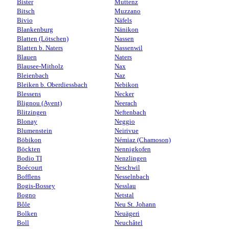
Bister
Muttenz
Bitsch
Muzzano
Bivio
Näfels
Blankenburg
Nänikon
Blatten (Lötschen)
Nassen
Blatten b. Naters
Nassenwil
Blauen
Naters
Blausee-Mitholz
Nax
Bleienbach
Naz
Bleiken b. Oberdiessbach
Nebikon
Blessens
Necker
Blignou (Ayent)
Neerach
Blitzingen
Neftenbach
Blonay
Neggio
Blumenstein
Neirivue
Böbikon
Némiaz (Chamoson)
Böckten
Nennigkofen
Bodio TI
Nenzlingen
Boécourt
Neschwil
Bofflens
Nesselnbach
Bogis-Bossey
Nesslau
Bogno
Netstal
Bôle
Neu St. Johann
Bolken
Neuägeri
Boll
Neuchâtel