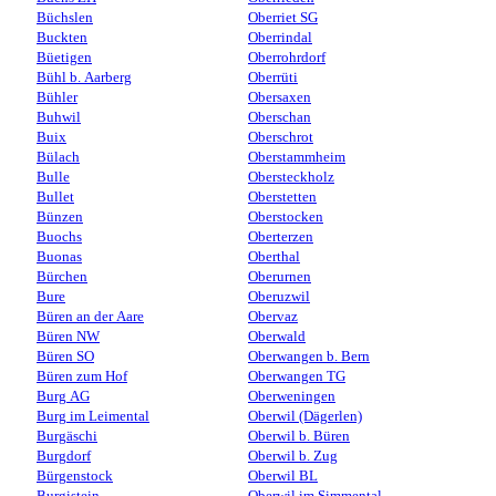
Büchslen
Oberriet SG
Buckten
Oberrindal
Büetigen
Oberrohrdorf
Bühl b. Aarberg
Oberrüti
Bühler
Obersaxen
Buhwil
Oberschan
Buix
Oberschrot
Bülach
Oberstammheim
Bulle
Obersteckholz
Bullet
Oberstetten
Bünzen
Oberstocken
Buochs
Oberterzen
Buonas
Oberthal
Bürchen
Oberurnen
Bure
Oberuzwil
Büren an der Aare
Obervaz
Büren NW
Oberwald
Büren SO
Oberwangen b. Bern
Büren zum Hof
Oberwangen TG
Burg AG
Oberweningen
Burg im Leimental
Oberwil (Dägerlen)
Burgäschi
Oberwil b. Büren
Burgdorf
Oberwil b. Zug
Bürgenstock
Oberwil BL
Burgistein
Oberwil im Simmental