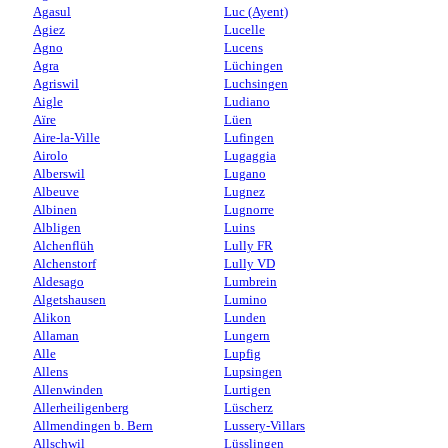
Agasul
Luc (Ayent)
Agiez
Lucelle
Agno
Lucens
Agra
Lüchingen
Agriswil
Luchsingen
Aigle
Ludiano
Aïre
Lüen
Aire-la-Ville
Lufingen
Airolo
Lugaggia
Alberswil
Lugano
Albeuve
Lugnez
Albinen
Lugnorre
Albligen
Luins
Alchenflüh
Lully FR
Alchenstorf
Lully VD
Aldesago
Lumbrein
Algetshausen
Lumino
Alikon
Lunden
Allaman
Lungern
Alle
Lupfig
Allens
Lupsingen
Allenwinden
Lurtigen
Allerheiligenberg
Lüscherz
Allmendingen b. Bern
Lussery-Villars
Allschwil
Lüsslingen