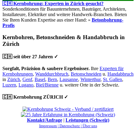
🇨🇭 Kernbohrung: Experten in Zürich gesucht?
Sonderkonditionen für Bauunternehmen, Bauträger, Architekten,
Installateure, Elektriker und weitere Handwerk-Branchen. Bieten
Sie Ihren Kunden Expertise aus einer Hand: »
Betonbohrung-
Profis
Kernbohren, Betonschneiden & Handabbruch in
Zürich
🇨🇭 seit über 27 Jahren ✓
Sorgfalt, Präzision & saubere Ergebnisser.
Ihre
Experten für
Kernbohrungen
,
Wanddurchbruch
,
Betonschneiden
u.
Handabbruch
in
Zürich
,
Genf
,
Basel
,
Bern
,
Lausanne
,
Winterthur
,
St. Gallen
,
Luzern
,
Lugano
,
Biel/Bienne
u. weitere Orte in der Schweiz.
🇨🇭 Kernbohrung ZÜRICH ✓
Kontakt/Anfrage
|
Leistungen (Schweiz)
Impressum |
Datenschutz |
Über uns