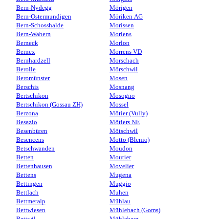
Bern-Nydegg
Mörigen
Bern-Ostermundigen
Möriken AG
Bern-Schosshalde
Morissen
Bern-Wabern
Morlens
Berneck
Morlon
Bernex
Morrens VD
Bernhardzell
Morschach
Berolle
Mörschwil
Beromünster
Mosen
Berschis
Mosnang
Bertschikon
Mosogno
Bertschikon (Gossau ZH)
Mossel
Berzona
Môtier (Vully)
Besazio
Môtiers NE
Besenbüren
Mötschwil
Besencens
Motto (Blenio)
Betschwanden
Moudon
Betten
Moutier
Bettenhausen
Movelier
Bettens
Mugena
Bettingen
Muggio
Bettlach
Muhen
Bettmeralp
Mühlau
Bettwiesen
Mühlebach (Goms)
Bettwil
Mühleberg