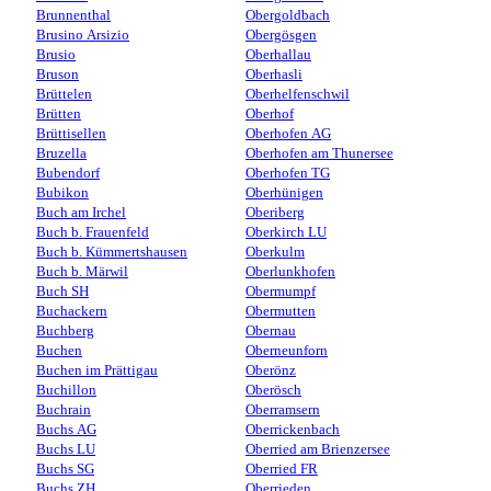
Brunnenthal
Obergoldbach
Brusino Arsizio
Obergösgen
Brusio
Oberhallau
Bruson
Oberhasli
Brüttelen
Oberhelfenschwil
Brütten
Oberhof
Brüttisellen
Oberhofen AG
Bruzella
Oberhofen am Thunersee
Bubendorf
Oberhofen TG
Bubikon
Oberhünigen
Buch am Irchel
Oberiberg
Buch b. Frauenfeld
Oberkirch LU
Buch b. Kümmertshausen
Oberkulm
Buch b. Märwil
Oberlunkhofen
Buch SH
Obermumpf
Buchackern
Obermutten
Buchberg
Obernau
Buchen
Oberneunforn
Buchen im Prättigau
Oberönz
Buchillon
Oberösch
Buchrain
Oberramsern
Buchs AG
Oberrickenbach
Buchs LU
Oberried am Brienzersee
Buchs SG
Oberried FR
Buchs ZH
Oberrieden