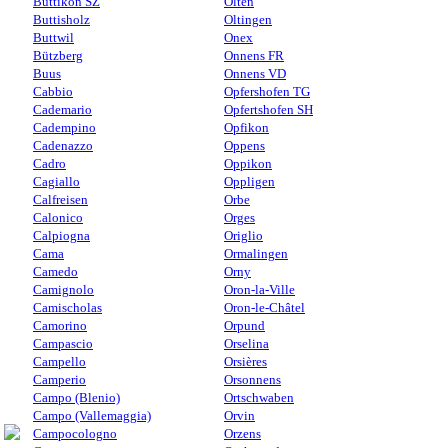
Buttikon SZ
Olten
Buttisholz
Oltingen
Buttwil
Onex
Bützberg
Onnens FR
Buus
Onnens VD
Cabbio
Opfershofen TG
Cademario
Opfertshofen SH
Cadempino
Opfikon
Cadenazzo
Oppens
Cadro
Oppikon
Cagiallo
Oppligen
Calfreisen
Orbe
Calonico
Orges
Calpiogna
Origlio
Cama
Ormalingen
Camedo
Orny
Camignolo
Oron-la-Ville
Camischolas
Oron-le-Châtel
Camorino
Orpund
Campascio
Orselina
Campello
Orsières
Camperio
Orsonnens
Campo (Blenio)
Ortschwaben
Campo (Vallemaggia)
Orvin
Campocologno
Orzens