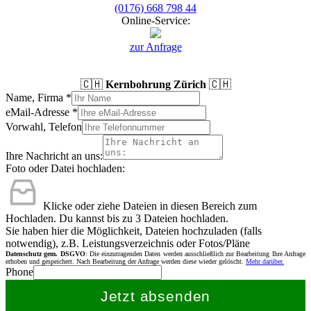
(0176) 668 798 44
Online-Service:
zur Anfrage
🇨🇭
Kernbohrung Zürich
🇨🇭
Name, Firma
*
eMail-Adresse
*
Vorwahl, Telefon
Ihre Nachricht an uns:
Foto oder Datei hochladen:
Klicke oder ziehe Dateien in diesen Bereich zum
Hochladen.
Du kannst bis zu 3 Dateien hochladen.
Sie haben hier die Möglichkeit, Dateien hochzuladen (falls
notwendig), z.B. Leistungsverzeichnis oder Fotos/Pläne
Datenschutz gem. DSGVO
: Die einzutragenden Daten werden ausschließlich zur Bearbeitung Ihre Anfrage
erhoben und gespeichert. Nach Bearbeitung der Anfrage werden diese wieder gelöscht.
Mehr darüber.
Phone
Jetzt absenden