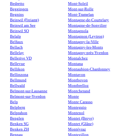
Bedretto
Mont-Soleil
Beggingen
Mont-sur-Rolle
Begnins
Mont-Tramelan
Beinwil (Freiamt)
Montagne-de-Courtelary
Beinwil am See
Montagne-de-Sonvilier
Beinwil SO
Montagnola
Belalp
Montagnon (Leytron)
Belfaux
Montagny-la-Ville
Bellach
Montagny-les-Monts
Bellelay
Montagny-près-Yverdon
Bellerive VD
Montalchez
Bellevue
Montana
Bellikon
Montaubion-Chardonney
Bellinzona
Montavon
Bellmund
Montbovon
Bellwald
Montbrelloz
Belmont-sur-Lausanne
Montcherand
Belmont-sur-Yverdon
Monte
Belp
Monte Carasso
Belpberg
Monteggio
Belprahon
Montenol
Benglen
Montet (Broye)
Benken SG
Montet (Glâne)
Benken ZH
Montévraz
Bennau
Montezillon