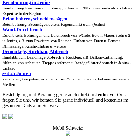
Kernbohrung in Jenins
Kernbohrung bzw. Kernlochbohrung in Jenins + 200km, seit mehr als 25 Jahren
Expertise in der Region
Beton bohren, schneiden, sägen
Betonbohrung, Betonsägearbeiten, Fugenschnitt uvm. (Jenins)
Wand-Durchbruch
Durchbruch: Bohrungen und Durchbruch von Wände, Beton, Mauer, Stein u.ä
in Jenins, z.B. zum Erweitern von Räumen, Einbau von Türen u. Fenster,
Klimaanlage, Kamin-Einbau u. weitere
Demontage, Rückbau, Abbruch
Handabbruch: Demontage, Abbruch u. Rückbau, z.B. Balkon-Entfernung,
Abbruch von Anbauten, Treppe entfernen u. handgeführter Abbruch in Jenins u.
Umland
seit 25 Jahren
Zertifiziert, kompetent, erfahren - über 25 Jahre für Jenins, bekannt aus versch.
Medien
Besichtigung und Beratung gerne auch
direkt
in
Jenins
vor Ort -
fragen Sie uns, wir beraten Sie gerne individuell und kostenlos im
gesamten Großraum Schweiz.
Mobil Schweiz: