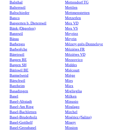
Balsthal
Mettendorf TG
Balterswil
Mettlen
Baltschieder
Mettmenstetten
Banco
Metzerlen
Bangerten b. Dieterswil
Mex VD
Bänk (Dägerlen)
Mex VS
Bannwil
Meyriez
Bärau
Meyrin
Barbengo
Mézery-près-Donneloye
Barberêche
Mézières FR
Bäretswil
Mézières VD
Bargen BE
Mezzovico
Bargen SH
Middes
Bäriswil BE
Miécourt
Barmelweid
Miège
Bärschwil
Mies
Barzheim
Miex
Basadingen
Miglieglia
Basel
Milken
Basel-Altstadt
Minusio
Basel-Am Ring
Miralago
Basel-Bachletten
Mirchel
Basel-Bruderholz
Misériez (Salins)
Basel-Gotthelf
Misery
Basel-Grossbasel
Mission