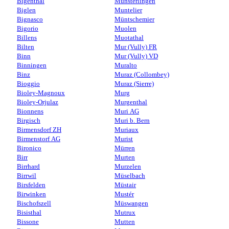
Bigenthal
Münsterlingen
Biglen
Muntelier
Bignasco
Müntschemier
Bigorio
Muolen
Billens
Muotathal
Bilten
Mur (Vully) FR
Binn
Mur (Vully) VD
Binningen
Muralto
Binz
Muraz (Collombey)
Bioggio
Muraz (Sierre)
Bioley-Magnoux
Murg
Bioley-Orjulaz
Murgenthal
Bionnens
Muri AG
Birgisch
Muri b. Bern
Birmensdorf ZH
Muriaux
Birmenstorf AG
Murist
Bironico
Mürren
Birr
Murten
Birrhard
Murzelen
Birrwil
Müselbach
Birsfelden
Müstair
Birwinken
Mustér
Bischofszell
Müswangen
Bisisthal
Mutrux
Bissone
Mutten