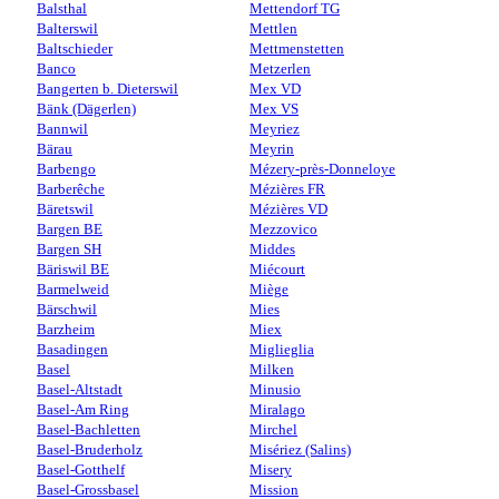
Balsthal
Mettendorf TG
Balterswil
Mettlen
Baltschieder
Mettmenstetten
Banco
Metzerlen
Bangerten b. Dieterswil
Mex VD
Bänk (Dägerlen)
Mex VS
Bannwil
Meyriez
Bärau
Meyrin
Barbengo
Mézery-près-Donneloye
Barberêche
Mézières FR
Bäretswil
Mézières VD
Bargen BE
Mezzovico
Bargen SH
Middes
Bäriswil BE
Miécourt
Barmelweid
Miège
Bärschwil
Mies
Barzheim
Miex
Basadingen
Miglieglia
Basel
Milken
Basel-Altstadt
Minusio
Basel-Am Ring
Miralago
Basel-Bachletten
Mirchel
Basel-Bruderholz
Misériez (Salins)
Basel-Gotthelf
Misery
Basel-Grossbasel
Mission