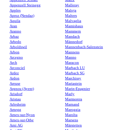
Appenzell Steinegg
Malleray
Apples
Maloja
Aproz (Nendaz)
Malters
Aquila
Malvaglia
Aran
Mamishaus
Aranno
Mammern
Arbaz
Mandach
Arbedo
Männedorf
Arboldswil
Mannenbach-Salenstein
Arbon
Mannens
Arcegno
Manno
Arch
Maracon
Arconciel
Marbach LU
Ardez
Marbach SG
Ardon
Marchissy
Areuse
Mariastein
Argnou (Ayent)
Marin-Epagnier
Arisdorf
Marly
Aristau
Marmorera
Arlesheim
Marnand
Arnegg
Maroggia
Arnex-sur-Nyon
Marolta
Arnex-sur-Orbe
Marsens
Arni AG
Märstetten