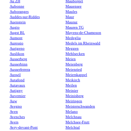
Au ZH
Mauborget
Aubonne
Mauensee
Auboranges
Maules
Auddes-sur-Riddes
Maur
Auenstein
Mauraz
Augio
Mauren TG
Augst BL
Mayens-de-Chamoson
Aumont
Medeglia
Auressio
Medels im Rheinwald
Aurigeno
Meggen
Auslikon
Mehlsecken
Ausserberg
Meien
Ausserbinn
Meienberg
Ausserferrera
Meienried
Auswil
Meierskappel
Autafond
Meikirch
Autavaux
Meilen
Autigny
Meinier
Auvernier
Meinisberg
Auw
Meiringen
Avegno
Meisterschwanden
Aven
Melano
Avenches
Melchnau
Avers
Melchsee-Frutt
Avry-devant-Pont
Melchtal