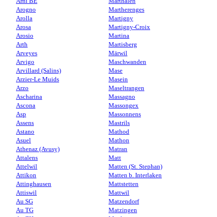
Arni BE
Marthalen
Arogno
Martherenges
Arolla
Martigny
Arosa
Martigny-Croix
Arosio
Martina
Arth
Martisberg
Arveyes
Märwil
Arvigo
Maschwanden
Arvillard (Salins)
Mase
Arzier-Le Muids
Masein
Arzo
Maseltrangen
Ascharina
Massagno
Ascona
Massongex
Asp
Massonnens
Assens
Mastrils
Astano
Mathod
Asuel
Mathon
Athenaz (Avusy)
Matran
Attalens
Matt
Attelwil
Matten (St. Stephan)
Attikon
Matten b. Interlaken
Attinghausen
Mattstetten
Attiswil
Mattwil
Au SG
Matzendorf
Au TG
Matzingen