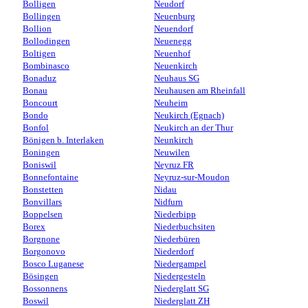
Bolligen
Neudorf
Bollingen
Neuenburg
Bollion
Neuendorf
Bollodingen
Neuenegg
Boltigen
Neuenhof
Bombinasco
Neuenkirch
Bonaduz
Neuhaus SG
Bonau
Neuhausen am Rheinfall
Boncourt
Neuheim
Bondo
Neukirch (Egnach)
Bonfol
Neukirch an der Thur
Bönigen b. Interlaken
Neunkirch
Boningen
Neuwilen
Boniswil
Neyruz FR
Bonnefontaine
Neyruz-sur-Moudon
Bonstetten
Nidau
Bonvillars
Nidfurn
Boppelsen
Niederbipp
Borex
Niederbuchsiten
Borgnone
Niederbüren
Borgonovo
Niederdorf
Bosco Luganese
Niedergampel
Bösingen
Niedergesteln
Bossonnens
Niederglatt SG
Boswil
Niederglatt ZH