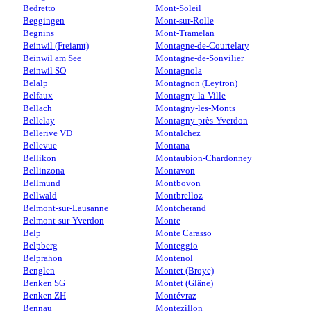
Bedretto
Mont-Soleil
Beggingen
Mont-sur-Rolle
Begnins
Mont-Tramelan
Beinwil (Freiamt)
Montagne-de-Courtelary
Beinwil am See
Montagne-de-Sonvilier
Beinwil SO
Montagnola
Belalp
Montagnon (Leytron)
Belfaux
Montagny-la-Ville
Bellach
Montagny-les-Monts
Bellelay
Montagny-près-Yverdon
Bellerive VD
Montalchez
Bellevue
Montana
Bellikon
Montaubion-Chardonney
Bellinzona
Montavon
Bellmund
Montbovon
Bellwald
Montbrelloz
Belmont-sur-Lausanne
Montcherand
Belmont-sur-Yverdon
Monte
Belp
Monte Carasso
Belpberg
Monteggio
Belprahon
Montenol
Benglen
Montet (Broye)
Benken SG
Montet (Glâne)
Benken ZH
Montévraz
Bennau
Montezillon