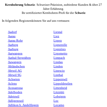
Kernbohrung Schweiz
: Schweizer Präzision, zufriedene Kunden & über 27
Jahre Erfahrung.
Ihr zertifizierter Kernbohren-Profi für die
Schweiz
In folgenden Regionenkönnen Sie auf uns vertrauen:
Aadorf
Liestal
Aarau
Liez
Aarau Rohr
Ligerz
Aarberg
Lignerolle
Aarburg
Lignières
Aarwangen
Ligornetto
Aathal-Seegräben
Limpach
Aawangen
Lindau
Abländschen
Linden
Abtwil AG
Linescio
Abtwil SG
Linthal
Achseten
Lipperswil
Aclens
Lippoldswilen
Acquarossa
Littenheid
Adelboden
Litzirüti
Adetswil
Lobsigen
Adligenswil
Loc
Adlikon b. Andelfingen
Locarno