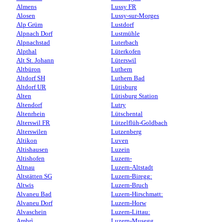
Almens
Lussy FR
Alosen
Lussy-sur-Morges
Alp Grüm
Lustdorf
Alpnach Dorf
Lustmühle
Alpnachstad
Luterbach
Alpthal
Lüterkofen
Alt St. Johann
Lüterswil
Altbüron
Luthern
Altdorf SH
Luthern Bad
Altdorf UR
Lütisburg
Alten
Lütisburg Station
Altendorf
Lutry
Altenrhein
Lütschental
Alterswil FR
Lützelflüh-Goldbach
Alterswilen
Lutzenberg
Altikon
Luven
Altishausen
Luzein
Altishofen
Luzern-
Altnau
Luzern-Altstadt
Altstätten SG
Luzern-Biregg:
Altwis
Luzern-Bruch
Alvaneu Bad
Luzern-Hirschmatt:
Alvaneu Dorf
Luzern-Horw
Alvaschein
Luzern-Littau:
Ambrì
Luzern-Musegg