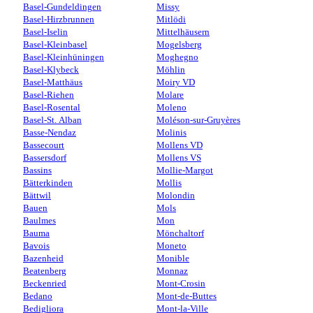
Basel-Gundeldingen
Missy
Basel-Hirzbrunnen
Mitlödi
Basel-Iselin
Mittelhäusern
Basel-Kleinbasel
Mogelsberg
Basel-Kleinhüningen
Moghegno
Basel-Klybeck
Möhlin
Basel-Matthäus
Moiry VD
Basel-Riehen
Molare
Basel-Rosental
Moleno
Basel-St. Alban
Moléson-sur-Gruyères
Basse-Nendaz
Molinis
Bassecourt
Mollens VD
Bassersdorf
Mollens VS
Bassins
Mollie-Margot
Bätterkinden
Mollis
Bättwil
Molondin
Bauen
Mols
Baulmes
Mon
Bauma
Mönchaltorf
Bavois
Moneto
Bazenheid
Monible
Beatenberg
Monnaz
Beckenried
Mont-Crosin
Bedano
Mont-de-Buttes
Bedigliora
Mont-la-Ville