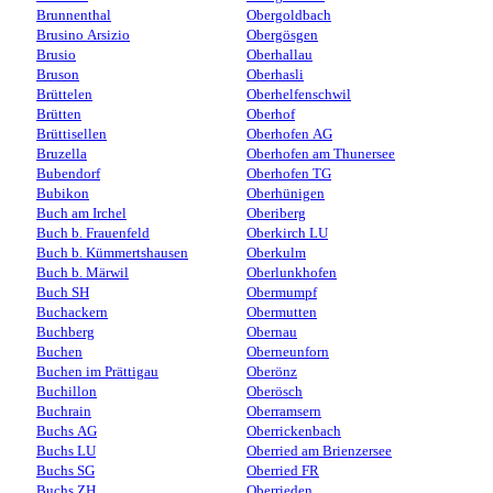
Brunnenthal
Obergoldbach
Brusino Arsizio
Obergösgen
Brusio
Oberhallau
Bruson
Oberhasli
Brüttelen
Oberhelfenschwil
Brütten
Oberhof
Brüttisellen
Oberhofen AG
Bruzella
Oberhofen am Thunersee
Bubendorf
Oberhofen TG
Bubikon
Oberhünigen
Buch am Irchel
Oberiberg
Buch b. Frauenfeld
Oberkirch LU
Buch b. Kümmertshausen
Oberkulm
Buch b. Märwil
Oberlunkhofen
Buch SH
Obermumpf
Buchackern
Obermutten
Buchberg
Obernau
Buchen
Oberneunforn
Buchen im Prättigau
Oberönz
Buchillon
Oberösch
Buchrain
Oberramsern
Buchs AG
Oberrickenbach
Buchs LU
Oberried am Brienzersee
Buchs SG
Oberried FR
Buchs ZH
Oberrieden