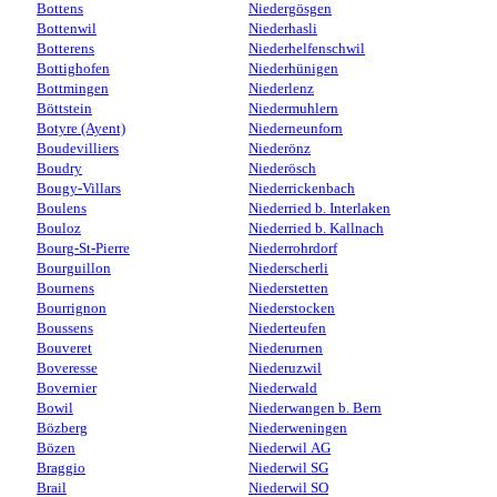
Bottens
Niedergösgen
Bottenwil
Niederhasli
Botterens
Niederhelfenschwil
Bottighofen
Niederhünigen
Bottmingen
Niederlenz
Böttstein
Niedermuhlern
Botyre (Ayent)
Niederneunforn
Boudevilliers
Niederönz
Boudry
Niederösch
Bougy-Villars
Niederrickenbach
Boulens
Niederried b. Interlaken
Bouloz
Niederried b. Kallnach
Bourg-St-Pierre
Niederrohrdorf
Bourguillon
Niederscherli
Bournens
Niederstetten
Bourrignon
Niederstocken
Boussens
Niederteufen
Bouveret
Niederurnen
Boveresse
Niederuzwil
Bovernier
Niederwald
Bowil
Niederwangen b. Bern
Bözberg
Niederweningen
Bözen
Niederwil AG
Braggio
Niederwil SG
Brail
Niederwil SO