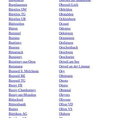
Burglauenen
Oberwil-Lieli
Bürglen OW
Obfelden
Bürglen TG
Obstalden
Bürglen UR
Ochlenberg
Büriswilen
Ocourt
Büron
Odogno
Bursinel
Oekingen
Bursins
Oensingen
Burtigny
Oerlingen
Buseno
Oeschenbach
Büsserach
Oeschgen
Bussigny
Oeschseite
Bussigny-sur-Oron
Oetwil am See
Bussnang
Oetwil an der Limmat
Busswil b. Melchnau
Oey
Busswil BE
Oftringen
Busswil TG
Ogens
Bussy FR
Oggio
Bussy-Chardonney
Ohmstal
Bussy-sur-Moudon
Oleyres
Bütschwil
Olivone
Büttenhardt
Ollon VD
Buttes
Ollon VS
Büttikon AG
Olsberg