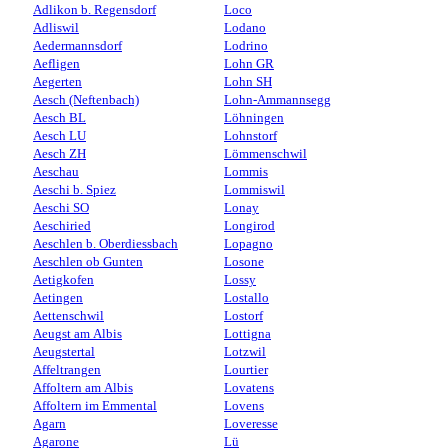
Adlikon b. Regensdorf
Loco
Adliswil
Lodano
Aedermannsdorf
Lodrino
Aefligen
Lohn GR
Aegerten
Lohn SH
Aesch (Neftenbach)
Lohn-Ammannsegg
Aesch BL
Löhningen
Aesch LU
Lohnstorf
Aesch ZH
Lömmenschwil
Aeschau
Lommis
Aeschi b. Spiez
Lommiswil
Aeschi SO
Lonay
Aeschiried
Longirod
Aeschlen b. Oberdiessbach
Lopagno
Aeschlen ob Gunten
Losone
Aetigkofen
Lossy
Aetingen
Lostallo
Aettenschwil
Lostorf
Aeugst am Albis
Lottigna
Aeugstertal
Lotzwil
Affeltrangen
Lourtier
Affoltern am Albis
Lovatens
Affoltern im Emmental
Lovens
Agarn
Loveresse
Agarone
Lü