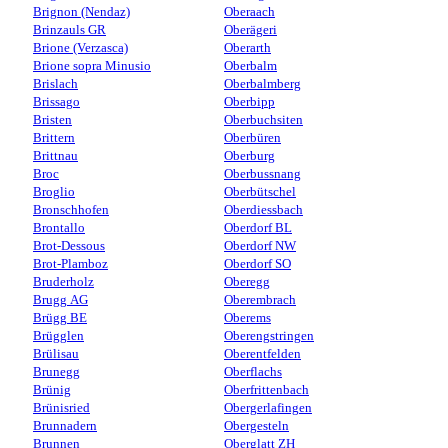
Brignon (Nendaz)
Oberaach
Brinzauls GR
Oberägeri
Brione (Verzasca)
Oberarth
Brione sopra Minusio
Oberbalm
Brislach
Oberbalmberg
Brissago
Oberbipp
Bristen
Oberbuchsiten
Brittern
Oberbüren
Brittnau
Oberburg
Broc
Oberbussnang
Broglio
Oberbütschel
Bronschhofen
Oberdiessbach
Brontallo
Oberdorf BL
Brot-Dessous
Oberdorf NW
Brot-Plamboz
Oberdorf SO
Bruderholz
Oberegg
Brugg AG
Oberembrach
Brügg BE
Oberems
Brügglen
Oberengstringen
Brülisau
Oberentfelden
Brunegg
Oberflachs
Brünig
Oberfrittenbach
Brünisried
Obergerlafingen
Brunnadern
Obergesteln
Brunnen
Oberglatt ZH