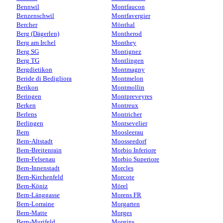
Bennwil
Montfaucon
Benzenschwil
Montfavergier
Bercher
Mönthal
Berg (Dägerlen)
Montherod
Berg am Irchel
Monthey
Berg SG
Montignez
Berg TG
Montlingen
Bergdietikon
Montmagny
Beride di Bedigliora
Montmelon
Berikon
Montmollin
Beringen
Montpreveyres
Berken
Montreux
Berlens
Montricher
Berlingen
Montsevelier
Bern
Moosleerau
Bern-Altstadt
Moosseedorf
Bern-Breitenrain
Morbio Inferiore
Bern-Felsenau
Morbio Superiore
Bern-Innenstadt
Morcles
Bern-Kirchenfeld
Morcote
Bern-Köniz
Mörel
Bern-Länggasse
Morens FR
Bern-Lorraine
Morgarten
Bern-Matte
Morges
Bern-Murifeld
Morgins