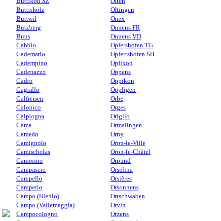
Buttikon SZ
Olten
Buttisholz
Oltingen
Buttwil
Onex
Bützberg
Onnens FR
Buus
Onnens VD
Cabbio
Opfershofen TG
Cademario
Opfertshofen SH
Cadempino
Opfikon
Cadenazzo
Oppens
Cadro
Oppikon
Cagiallo
Oppligen
Calfreisen
Orbe
Calonico
Orges
Calpiogna
Origlio
Cama
Ormalingen
Camedo
Orny
Camignolo
Oron-la-Ville
Camischolas
Oron-le-Châtel
Camorino
Orpund
Campascio
Orselina
Campello
Orsières
Camperio
Orsonnens
Campo (Blenio)
Ortschwaben
Campo (Vallemaggia)
Orvin
Campocologno
Orzens