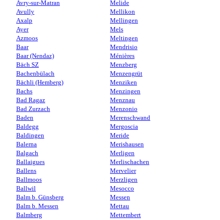
Avry-sur-Matran
Melide
Avully
Mellikon
Axalp
Mellingen
Ayer
Mels
Azmoos
Meltingen
Baar
Mendrisio
Baar (Nendaz)
Ménières
Bäch SZ
Menzberg
Bachenbülach
Menzengrüt
Bächli (Hemberg)
Menziken
Bachs
Menzingen
Bad Ragaz
Menznau
Bad Zurzach
Menzonio
Baden
Merenschwand
Baldegg
Mergoscia
Baldingen
Meride
Balerna
Merishausen
Balgach
Merligen
Ballaigues
Merlischachen
Ballens
Mervelier
Ballmoos
Merzligen
Ballwil
Mesocco
Balm b. Günsberg
Messen
Balm b. Messen
Mettau
Balmberg
Mettembert