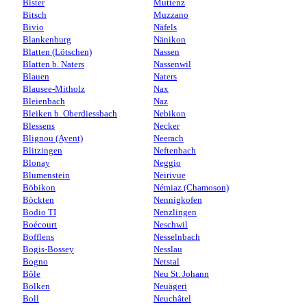
Bister
Muttenz
Bitsch
Muzzano
Bivio
Näfels
Blankenburg
Nänikon
Blatten (Lötschen)
Nassen
Blatten b. Naters
Nassenwil
Blauen
Naters
Blausee-Mitholz
Nax
Bleienbach
Naz
Bleiken b. Oberdiessbach
Nebikon
Blessens
Necker
Blignou (Ayent)
Neerach
Blitzingen
Neftenbach
Blonay
Neggio
Blumenstein
Neirivue
Böbikon
Némiaz (Chamoson)
Böckten
Nennigkofen
Bodio TI
Nenzlingen
Boécourt
Neschwil
Bofflens
Nesselnbach
Bogis-Bossey
Nesslau
Bogno
Netstal
Bôle
Neu St. Johann
Bolken
Neuägeri
Boll
Neuchâtel