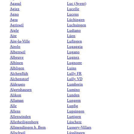
Agasul
Luc (Ayent)
Agiez
Lucelle
Agno
Lucens
Agra
Lüchingen
Agriswil
Luchsingen
Aigle
Ludiano
Aïre
Lüen
Aire-la-Ville
Lufingen
Airolo
Lugaggia
Alberswil
Lugano
Albeuve
Lugnez
Albinen
Lugnorre
Albligen
Luins
Alchenflüh
Lully FR
Alchenstorf
Lully VD
Aldesago
Lumbrein
Algetshausen
Lumino
Alikon
Lunden
Allaman
Lungern
Alle
Lupfig
Allens
Lupsingen
Allenwinden
Lurtigen
Allerheiligenberg
Lüscherz
Allmendingen b. Bern
Lussery-Villars
Allschwil
Lüsslingen