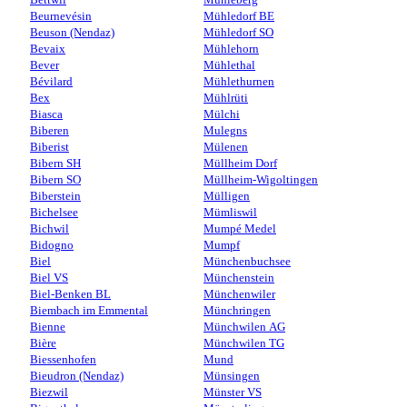
Beurnevésin
Mühledorf BE
Beuson (Nendaz)
Mühledorf SO
Bevaix
Mühlehorn
Bever
Mühlethal
Bévilard
Mühlethurnen
Bex
Mühlrüti
Biasca
Mülchi
Biberen
Mulegns
Biberist
Mülenen
Bibern SH
Müllheim Dorf
Bibern SO
Müllheim-Wigoltingen
Biberstein
Mülligen
Bichelsee
Mümliswil
Bichwil
Mumpé Medel
Bidogno
Mumpf
Biel
Münchenbuchsee
Biel VS
Münchenstein
Biel-Benken BL
Münchenwiler
Biembach im Emmental
Münchringen
Bienne
Münchwilen AG
Bière
Münchwilen TG
Biessenhofen
Mund
Bieudron (Nendaz)
Münsingen
Biezwil
Münster VS