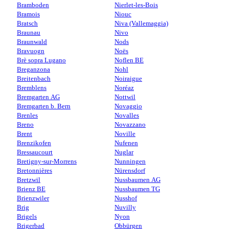
Bramboden
Nierlet-les-Bois
Bramois
Niouc
Bratsch
Niva (Vallemaggia)
Braunau
Nivo
Braunwald
Nods
Bravuogn
Noës
Brè sopra Lugano
Noflen BE
Breganzona
Nohl
Breitenbach
Noiraigue
Bremblens
Noréaz
Bremgarten AG
Nottwil
Bremgarten b. Bern
Novaggio
Brenles
Novalles
Breno
Novazzano
Brent
Noville
Brenzikofen
Nufenen
Bressaucourt
Nuglar
Bretigny-sur-Morrens
Nunningen
Bretonnières
Nürensdorf
Bretzwil
Nussbaumen AG
Brienz BE
Nussbaumen TG
Brienzwiler
Nusshof
Brig
Nuvilly
Brigels
Nyon
Brigerbad
Obbürgen