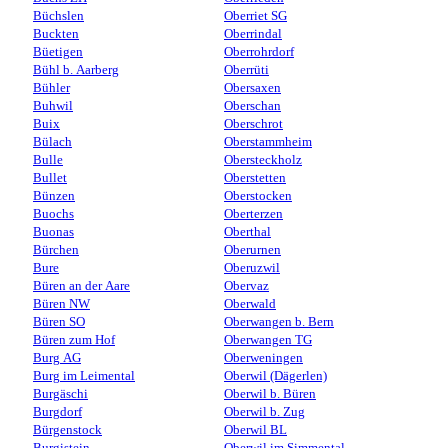
Büchslen
Oberriet SG
Buckten
Oberrindal
Büetigen
Oberrohrdorf
Bühl b. Aarberg
Oberrüti
Bühler
Obersaxen
Buhwil
Oberschan
Buix
Oberschrot
Bülach
Oberstammheim
Bulle
Obersteckholz
Bullet
Oberstetten
Bünzen
Oberstocken
Buochs
Oberterzen
Buonas
Oberthal
Bürchen
Oberurnen
Bure
Oberuzwil
Büren an der Aare
Obervaz
Büren NW
Oberwald
Büren SO
Oberwangen b. Bern
Büren zum Hof
Oberwangen TG
Burg AG
Oberweningen
Burg im Leimental
Oberwil (Dägerlen)
Burgäschi
Oberwil b. Büren
Burgdorf
Oberwil b. Zug
Bürgenstock
Oberwil BL
Burgistein
Oberwil im Simmental