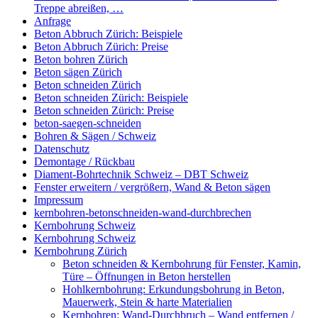
Treppe abreißen, …
Anfrage
Beton Abbruch Zürich: Beispiele
Beton Abbruch Zürich: Preise
Beton bohren Zürich
Beton sägen Zürich
Beton schneiden Zürich
Beton schneiden Zürich: Beispiele
Beton schneiden Zürich: Preise
beton-saegen-schneiden
Bohren & Sägen / Schweiz
Datenschutz
Demontage / Rückbau
Diament-Bohrtechnik Schweiz – DBT Schweiz
Fenster erweitern / vergrößern, Wand & Beton sägen
Impressum
kernbohren-betonschneiden-wand-durchbrechen
Kernbohrung Schweiz
Kernbohrung Schweiz
Kernbohrung Zürich
Beton schneiden & Kernbohrung für Fenster, Kamin,
Türe – Öffnungen in Beton herstellen
Hohlkernbohrung: Erkundungsbohrung in Beton,
Mauerwerk, Stein & harte Materialien
Kernbohren: Wand-Durchbruch – Wand entfernen /