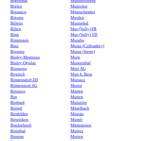
Bigenthal
Münsterlingen
Biglen
Muntelier
Bignasco
Müntschemier
Bigorio
Muolen
Billens
Muotathal
Bilten
Mur (Vully) FR
Binn
Mur (Vully) VD
Binningen
Muralto
Binz
Muraz (Collombey)
Bioggio
Muraz (Sierre)
Bioley-Magnoux
Murg
Bioley-Orjulaz
Murgenthal
Bionnens
Muri AG
Birgisch
Muri b. Bern
Birmensdorf ZH
Muriaux
Birmenstorf AG
Murist
Bironico
Mürren
Birr
Murten
Birrhard
Murzelen
Birrwil
Müselbach
Birsfelden
Müstair
Birwinken
Mustér
Bischofszell
Müswangen
Bisisthal
Mutrux
Bissone
Mutten