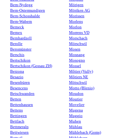
Bern-Nydegg
Mörigen
Bern-Ostermundigen
Möriken AG
Bern-Schosshalde
Morissen
Bern-Wabern
Morlens
Berneck
Morlon
Bernex
Morrens VD
Bernhardzell
Morschach
Berolle
Mörschwil
Beromünster
Mosen
Berschis
Mosnang
Bertschikon
Mosogno
Bertschikon (Gossau ZH)
Mossel
Berzona
Môtier (Vully)
Besazio
Môtiers NE
Besenbüren
Mötschwil
Besencens
Motto (Blenio)
Betschwanden
Moudon
Betten
Moutier
Bettenhausen
Movelier
Bettens
Mugena
Bettingen
Muggio
Bettlach
Muhen
Bettmeralp
Mühlau
Bettwiesen
Mühlebach (Goms)
Bettwil
Mühleberg