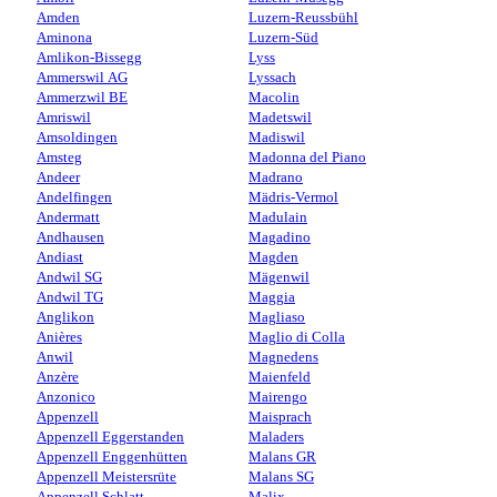
Amden
Luzern-Reussbühl
Aminona
Luzern-Süd
Amlikon-Bissegg
Lyss
Ammerswil AG
Lyssach
Ammerzwil BE
Macolin
Amriswil
Madetswil
Amsoldingen
Madiswil
Amsteg
Madonna del Piano
Andeer
Madrano
Andelfingen
Mädris-Vermol
Andermatt
Madulain
Andhausen
Magadino
Andiast
Magden
Andwil SG
Mägenwil
Andwil TG
Maggia
Anglikon
Magliaso
Anières
Maglio di Colla
Anwil
Magnedens
Anzère
Maienfeld
Anzonico
Mairengo
Appenzell
Maisprach
Appenzell Eggerstanden
Maladers
Appenzell Enggenhütten
Malans GR
Appenzell Meistersrüte
Malans SG
Appenzell Schlatt
Malix