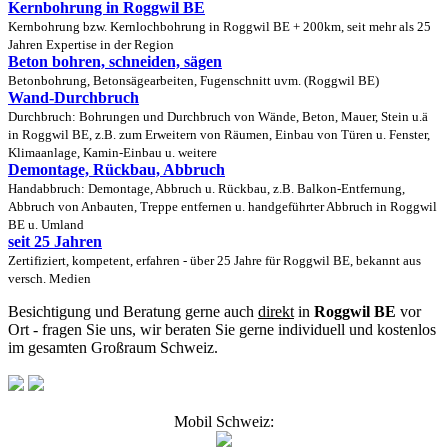
Kernbohrung in Roggwil BE
Kernbohrung bzw. Kernlochbohrung in Roggwil BE + 200km, seit mehr als 25
Jahren Expertise in der Region
Beton bohren, schneiden, sägen
Betonbohrung, Betonsägearbeiten, Fugenschnitt uvm. (Roggwil BE)
Wand-Durchbruch
Durchbruch: Bohrungen und Durchbruch von Wände, Beton, Mauer, Stein u.ä
in Roggwil BE, z.B. zum Erweitern von Räumen, Einbau von Türen u. Fenster,
Klimaanlage, Kamin-Einbau u. weitere
Demontage, Rückbau, Abbruch
Handabbruch: Demontage, Abbruch u. Rückbau, z.B. Balkon-Entfernung,
Abbruch von Anbauten, Treppe entfernen u. handgeführter Abbruch in Roggwil
BE u. Umland
seit 25 Jahren
Zertifiziert, kompetent, erfahren - über 25 Jahre für Roggwil BE, bekannt aus
versch. Medien
Besichtigung und Beratung gerne auch
direkt
in
Roggwil BE
vor
Ort - fragen Sie uns, wir beraten Sie gerne individuell und kostenlos
im gesamten Großraum Schweiz.
Mobil Schweiz: