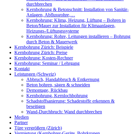
durchbrechen
Kernbohrung & Betonschnitt: Installation von Sanitär-
Anlagen, Abflussrohre,…
Kernbohrung: Klima, Heizung, Lüftung – Bohren in
Beton/Mauer zur Installation für Klimaanlagen,
Heizungs-/Lüftungssysteme
Kernbohrung: Rohre, Leitungen installieren – Bohrung
durch Beton & Mauerwerk
Kernbohrung Zürich: Beispiele
Kernbohrung Zürich: Preise
Kernbohrung: Kosten-Rechner
Kernbohrung: Seminar / Lehrgang
Kontakt
Leistungen (Schweiz)
Abbruch, Handabbruch & Entkernung
Beton bohren, sägen & schneiden
Demontage, Rückbau
Kernbohrung, Kernlochbohrung
Schadstoffsanierung: Schadestoffe erkennen &
beseitigen
Wand-Durchbruch: Wand durchbrechen
Medien
Partner
Türe vergrößern (Zürich)
Vermietung (Kernbohrer-Geräte, Bohrkronen