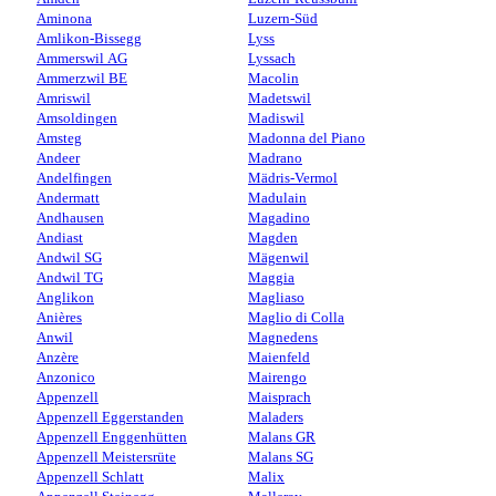
Aminona
Luzern-Süd
Amlikon-Bissegg
Lyss
Ammerswil AG
Lyssach
Ammerzwil BE
Macolin
Amriswil
Madetswil
Amsoldingen
Madiswil
Amsteg
Madonna del Piano
Andeer
Madrano
Andelfingen
Mädris-Vermol
Andermatt
Madulain
Andhausen
Magadino
Andiast
Magden
Andwil SG
Mägenwil
Andwil TG
Maggia
Anglikon
Magliaso
Anières
Maglio di Colla
Anwil
Magnedens
Anzère
Maienfeld
Anzonico
Mairengo
Appenzell
Maisprach
Appenzell Eggerstanden
Maladers
Appenzell Enggenhütten
Malans GR
Appenzell Meistersrüte
Malans SG
Appenzell Schlatt
Malix