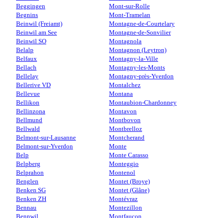
Beggingen
Mont-sur-Rolle
Begnins
Mont-Tramelan
Beinwil (Freiamt)
Montagne-de-Courtelary
Beinwil am See
Montagne-de-Sonvilier
Beinwil SO
Montagnola
Belalp
Montagnon (Leytron)
Belfaux
Montagny-la-Ville
Bellach
Montagny-les-Monts
Bellelay
Montagny-près-Yverdon
Bellerive VD
Montalchez
Bellevue
Montana
Bellikon
Montaubion-Chardonney
Bellinzona
Montavon
Bellmund
Montbovon
Bellwald
Montbrelloz
Belmont-sur-Lausanne
Montcherand
Belmont-sur-Yverdon
Monte
Belp
Monte Carasso
Belpberg
Monteggio
Belprahon
Montenol
Benglen
Montet (Broye)
Benken SG
Montet (Glâne)
Benken ZH
Montévraz
Bennau
Montezillon
Bennwil
Montfaucon