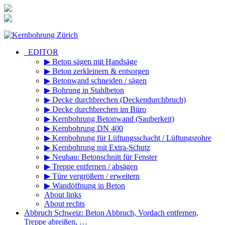
Zum
Inhalt
springen
_EDITOR
▶ Beton sägen mit Handsäge
▶ Beton zerkleinern & entsorgen
▶ Betonwand schneiden / sägen
▶ Bohrung in Stahlbeton
▶ Decke durchbrechen (Deckendurchbruch)
▶ Decke durchbrechen im Büro
▶ Kernbohrung Betonwand (Sauberkeit)
▶ Kernbohrung DN 400
▶ Kernbohrung für Lüftungsschacht / Lüftungsrohre
▶ Kernbohrung mit Extra-Schutz
▶ Neubau: Betonschnitt für Fenster
▶ Treppe entfernen / absägen
▶ Türe vergrößern / erweitern
▶ Wandöffnung in Beton
About links
About rechts
Abbruch Schweiz: Beton Abbruch, Vordach entfernen,
Treppe abreißen, …