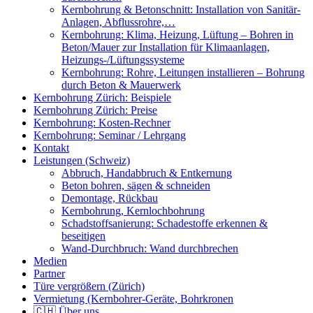
Kernbohrung & Betonschnitt: Installation von Sanitär-
Anlagen, Abflussrohre,…
Kernbohrung: Klima, Heizung, Lüftung – Bohren in
Beton/Mauer zur Installation für Klimaanlagen,
Heizungs-/Lüftungssysteme
Kernbohrung: Rohre, Leitungen installieren – Bohrung
durch Beton & Mauerwerk
Kernbohrung Zürich: Beispiele
Kernbohrung Zürich: Preise
Kernbohrung: Kosten-Rechner
Kernbohrung: Seminar / Lehrgang
Kontakt
Leistungen (Schweiz)
Abbruch, Handabbruch & Entkernung
Beton bohren, sägen & schneiden
Demontage, Rückbau
Kernbohrung, Kernlochbohrung
Schadstoffsanierung: Schadestoffe erkennen &
beseitigen
Wand-Durchbruch: Wand durchbrechen
Medien
Partner
Türe vergrößern (Zürich)
Vermietung (Kernbohrer-Geräte, Bohrkronen
🇨🇭 Über uns