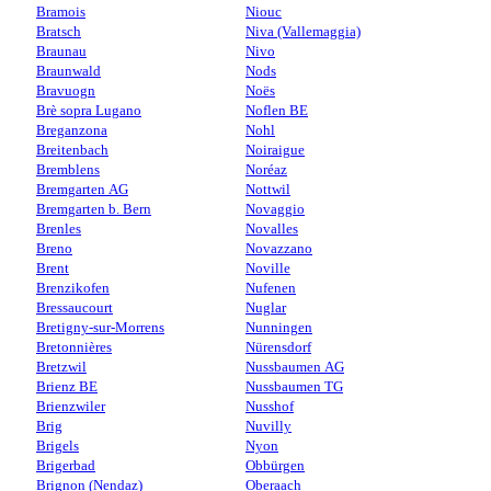
Bramois
Niouc
Bratsch
Niva (Vallemaggia)
Braunau
Nivo
Braunwald
Nods
Bravuogn
Noës
Brè sopra Lugano
Noflen BE
Breganzona
Nohl
Breitenbach
Noiraigue
Bremblens
Noréaz
Bremgarten AG
Nottwil
Bremgarten b. Bern
Novaggio
Brenles
Novalles
Breno
Novazzano
Brent
Noville
Brenzikofen
Nufenen
Bressaucourt
Nuglar
Bretigny-sur-Morrens
Nunningen
Bretonnières
Nürensdorf
Bretzwil
Nussbaumen AG
Brienz BE
Nussbaumen TG
Brienzwiler
Nusshof
Brig
Nuvilly
Brigels
Nyon
Brigerbad
Obbürgen
Brignon (Nendaz)
Oberaach