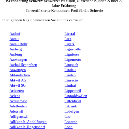
Kernbohrung Schweiz
: Schweizer Präzision, zufriedene Kunden & über 27
Jahre Erfahrung.
Ihr zertifizierter Kernbohren-Profi für die
Schweiz
In folgenden Regionenkönnen Sie auf uns vertrauen:
Aadorf
Liestal
Aarau
Liez
Aarau Rohr
Ligerz
Aarberg
Lignerolle
Aarburg
Lignières
Aarwangen
Ligornetto
Aathal-Seegräben
Limpach
Aawangen
Lindau
Abländschen
Linden
Abtwil AG
Linescio
Abtwil SG
Linthal
Achseten
Lipperswil
Aclens
Lippoldswilen
Acquarossa
Littenheid
Adelboden
Litzirüti
Adetswil
Lobsigen
Adligenswil
Loc
Adlikon b. Andelfingen
Locarno
Adlikon b. Regensdorf
Loco