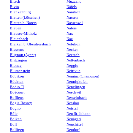
Bitsch
Muzzano
Bivio
Näfels
Blankenburg
Nänikon
Blatten (Lötschen)
Nassen
Blatten b. Naters
Nassenwil
Blauen
Naters
Blausee-Mitholz
Nax
Bleienbach
Naz
Bleiken b. Oberdiessbach
Nebikon
Blessens
Necker
Blignou (Ayent)
Neerach
Blitzingen
Neftenbach
Blonay
Neggio
Blumenstein
Neirivue
Böbikon
Némiaz (Chamoson)
Böckten
Nennigkofen
Bodio TI
Nenzlingen
Boécourt
Neschwil
Bofflens
Nesselnbach
Bogis-Bossey
Nesslau
Bogno
Netstal
Bôle
Neu St. Johann
Bolken
Neuägeri
Boll
Neuchâtel
Bolligen
Neudorf