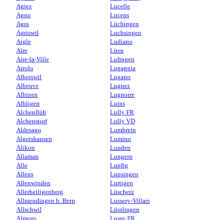
Agiez
Lucelle
Agno
Lucens
Agra
Lüchingen
Agriswil
Luchsingen
Aigle
Ludiano
Aïre
Lüen
Aire-la-Ville
Lufingen
Airolo
Lugaggia
Alberswil
Lugano
Albeuve
Lugnez
Albinen
Lugnorre
Albligen
Luins
Alchenflüh
Lully FR
Alchenstorf
Lully VD
Aldesago
Lumbrein
Algetshausen
Lumino
Alikon
Lunden
Allaman
Lungern
Alle
Lupfig
Allens
Lupsingen
Allenwinden
Lurtigen
Allerheiligenberg
Lüscherz
Allmendingen b. Bern
Lussery-Villars
Allschwil
Lüsslingen
Almens
Lussy FR