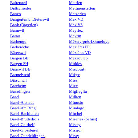
Balterswil
Mettlen
Baltschieder
Mettmenstetten
Banco
Metzerlen
Bangerten b. Dieterswil
Mex VD
Bänk (Dägerlen)
Mex VS
Bannwil
Meyriez
Bärau
Meyrin
Barbengo
Mézery-près-Donneloye
Barberêche
Mézières FR
Bäretswil
Mézières VD
Bargen BE
Mezzovico
Bargen SH
Middes
Bäriswil BE
Miécourt
Barmelweid
Miège
Bärschwil
Mies
Barzheim
Miex
Basadingen
Miglieglia
Basel
Milken
Basel-Altstadt
Minusio
Basel-Am Ring
Miralago
Basel-Bachletten
Mirchel
Basel-Bruderholz
Misériez (Salins)
Basel-Gotthelf
Misery
Basel-Grossbasel
Mission
Basel-Gundeldingen
Missy