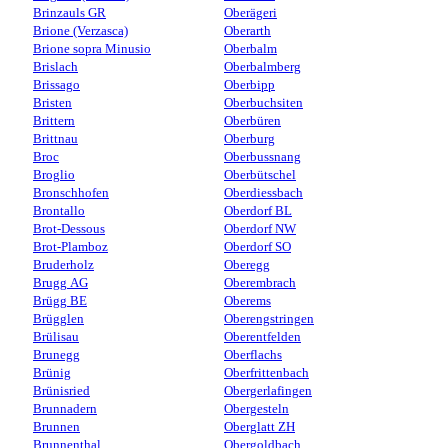
Brinzauls GR
Oberägeri
Brione (Verzasca)
Oberarth
Brione sopra Minusio
Oberbalm
Brislach
Oberbalmberg
Brissago
Oberbipp
Bristen
Oberbuchsiten
Brittern
Oberbüren
Brittnau
Oberburg
Broc
Oberbussnang
Broglio
Oberbütschel
Bronschhofen
Oberdiessbach
Brontallo
Oberdorf BL
Brot-Dessous
Oberdorf NW
Brot-Plamboz
Oberdorf SO
Bruderholz
Oberegg
Brugg AG
Oberembrach
Brügg BE
Oberems
Brügglen
Oberengstringen
Brülisau
Oberentfelden
Brunegg
Oberflachs
Brünig
Oberfrittenbach
Brünisried
Obergerlafingen
Brunnadern
Obergesteln
Brunnen
Oberglatt ZH
Brunnenthal
Obergoldbach