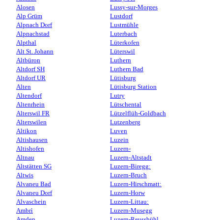
Alosen
Lussy-sur-Morges
Alp Grüm
Lustdorf
Alpnach Dorf
Lustmühle
Alpnachstad
Luterbach
Alpthal
Lüterkofen
Alt St. Johann
Lüterswil
Altbüron
Luthern
Altdorf SH
Luthern Bad
Altdorf UR
Lütisburg
Alten
Lütisburg Station
Altendorf
Lutry
Altenrhein
Lütschental
Alterswil FR
Lützelflüh-Goldbach
Alterswilen
Lutzenberg
Altikon
Luven
Altishausen
Luzein
Altishofen
Luzern-
Altnau
Luzern-Altstadt
Altstätten SG
Luzern-Biregg:
Altwis
Luzern-Bruch
Alvaneu Bad
Luzern-Hirschmatt:
Alvaneu Dorf
Luzern-Horw
Alvaschein
Luzern-Littau:
Ambrì
Luzern-Musegg
Amden
Luzern-Reussbühl