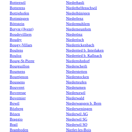
Bottenwil
Niederhasli
Botterens
Niederhelfenschwil
Bottighofen
Niederhünigen
Bottmingen
Niederlenz
Böttstein
Niedermuhlern
Botyre (Ayent)
Niederneunforn
Boudevilliers
Niederönz
Boudry
Niederösch
Bougy-Villars
Niederrickenbach
Boulens
Niederried b. Interlaken
Bouloz
Niederried b. Kallnach
Bourg-St-Pierre
Niederrohrdorf
Bourguillon
Niederscherli
Bournens
Niederstetten
Bourrignon
Niederstocken
Boussens
Niederteufen
Bouveret
Niederurnen
Boveresse
Niederuzwil
Bovernier
Niederwald
Bowil
Niederwangen b. Bern
Bözberg
Niederweningen
Bözen
Niederwil AG
Braggio
Niederwil SG
Brail
Niederwil SO
Bramboden
Nierlet-les-Bois