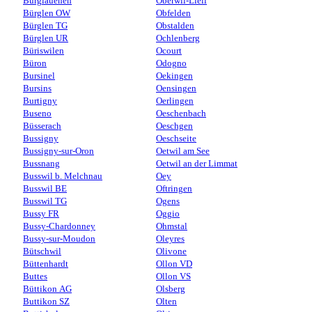
Burglauenen
Oberwil-Lieli
Bürglen OW
Obfelden
Bürglen TG
Obstalden
Bürglen UR
Ochlenberg
Büriswilen
Ocourt
Büron
Odogno
Bursinel
Oekingen
Bursins
Oensingen
Burtigny
Oerlingen
Buseno
Oeschenbach
Büsserach
Oeschgen
Bussigny
Oeschseite
Bussigny-sur-Oron
Oetwil am See
Bussnang
Oetwil an der Limmat
Busswil b. Melchnau
Oey
Busswil BE
Oftringen
Busswil TG
Ogens
Bussy FR
Oggio
Bussy-Chardonney
Ohmstal
Bussy-sur-Moudon
Oleyres
Bütschwil
Olivone
Büttenhardt
Ollon VD
Buttes
Ollon VS
Büttikon AG
Olsberg
Buttikon SZ
Olten