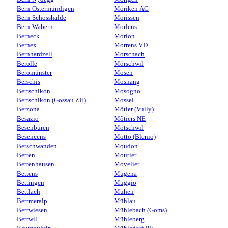
Bern-Ostermundigen
Möriken AG
Bern-Schosshalde
Morissen
Bern-Wabern
Morlens
Berneck
Morlon
Bernex
Morrens VD
Bernhardzell
Morschach
Berolle
Mörschwil
Beromünster
Mosen
Berschis
Mosnang
Bertschikon
Mosogno
Bertschikon (Gossau ZH)
Mossel
Berzona
Môtier (Vully)
Besazio
Môtiers NE
Besenbüren
Mötschwil
Besencens
Motto (Blenio)
Betschwanden
Moudon
Betten
Moutier
Bettenhausen
Movelier
Bettens
Mugena
Bettingen
Muggio
Bettlach
Muhen
Bettmeralp
Mühlau
Bettwiesen
Mühlebach (Goms)
Bettwil
Mühleberg