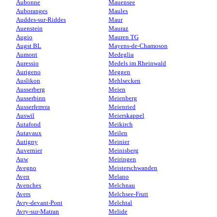
Aubonne
Mauensee
Auboranges
Maules
Auddes-sur-Riddes
Maur
Auenstein
Mauraz
Augio
Mauren TG
Augst BL
Mayens-de-Chamoson
Aumont
Medeglia
Auressio
Medels im Rheinwald
Aurigeno
Meggen
Auslikon
Mehlsecken
Ausserberg
Meien
Ausserbinn
Meienberg
Ausserferrera
Meienried
Auswil
Meierskappel
Autafond
Meikirch
Autavaux
Meilen
Autigny
Meinier
Auvernier
Meinisberg
Auw
Meiringen
Avegno
Meisterschwanden
Aven
Melano
Avenches
Melchnau
Avers
Melchsee-Frutt
Avry-devant-Pont
Melchtal
Avry-sur-Matran
Melide