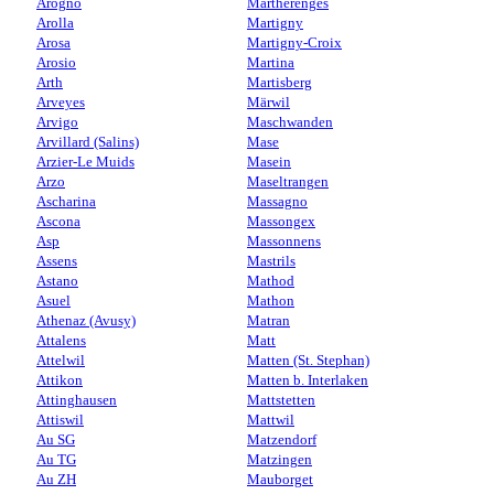
Arogno
Martherenges
Arolla
Martigny
Arosa
Martigny-Croix
Arosio
Martina
Arth
Martisberg
Arveyes
Märwil
Arvigo
Maschwanden
Arvillard (Salins)
Mase
Arzier-Le Muids
Masein
Arzo
Maseltrangen
Ascharina
Massagno
Ascona
Massongex
Asp
Massonnens
Assens
Mastrils
Astano
Mathod
Asuel
Mathon
Athenaz (Avusy)
Matran
Attalens
Matt
Attelwil
Matten (St. Stephan)
Attikon
Matten b. Interlaken
Attinghausen
Mattstetten
Attiswil
Mattwil
Au SG
Matzendorf
Au TG
Matzingen
Au ZH
Mauborget