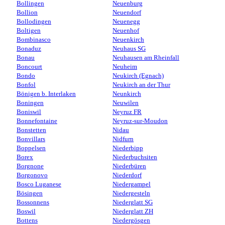
Bollingen
Neuenburg
Bollion
Neuendorf
Bollodingen
Neuenegg
Boltigen
Neuenhof
Bombinasco
Neuenkirch
Bonaduz
Neuhaus SG
Bonau
Neuhausen am Rheinfall
Boncourt
Neuheim
Bondo
Neukirch (Egnach)
Bonfol
Neukirch an der Thur
Bönigen b. Interlaken
Neunkirch
Boningen
Neuwilen
Boniswil
Neyruz FR
Bonnefontaine
Neyruz-sur-Moudon
Bonstetten
Nidau
Bonvillars
Nidfurn
Boppelsen
Niederbipp
Borex
Niederbuchsiten
Borgnone
Niederbüren
Borgonovo
Niederdorf
Bosco Luganese
Niedergampel
Bösingen
Niedergesteln
Bossonnens
Niederglatt SG
Boswil
Niederglatt ZH
Bottens
Niedergösgen