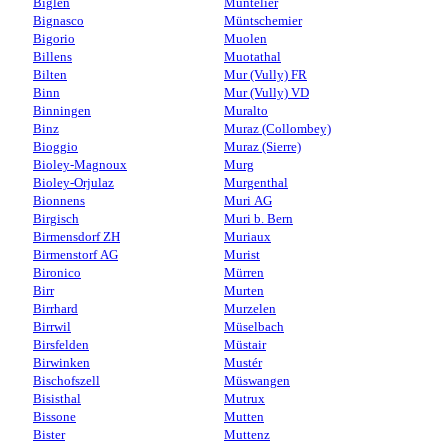
Biglen
Muntelier
Bignasco
Müntschemier
Bigorio
Muolen
Billens
Muotathal
Bilten
Mur (Vully) FR
Binn
Mur (Vully) VD
Binningen
Muralto
Binz
Muraz (Collombey)
Bioggio
Muraz (Sierre)
Bioley-Magnoux
Murg
Bioley-Orjulaz
Murgenthal
Bionnens
Muri AG
Birgisch
Muri b. Bern
Birmensdorf ZH
Muriaux
Birmenstorf AG
Murist
Bironico
Mürren
Birr
Murten
Birrhard
Murzelen
Birrwil
Müselbach
Birsfelden
Müstair
Birwinken
Mustér
Bischofszell
Müswangen
Bisisthal
Mutrux
Bissone
Mutten
Bister
Muttenz