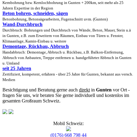
Kernbohrung bzw. Kernlochbohrung in Gunten + 200km, seit mehr als 25
Jahren Expertise in der Region
Beton bohren, schneiden, sägen
Betonbohrung, Betonsägearbeiten, Fugenschnitt uvm. (Gunten)
Wand-Durchbruch
Durchbruch: Bohrungen und Durchbruch von Wände, Beton, Mauer, Stein u.ä
in Gunten, z.B. zum Erweitern von Räumen, Einbau von Türen u. Fenster,
Klimaanlage, Kamin-Einbau u. weitere
Demontage, Rückbau, Abbruch
Handabbruch: Demontage, Abbruch u. Rückbau, z.B. Balkon-Entfernung,
Abbruch von Anbauten, Treppe entfernen u. handgeführter Abbruch in Gunten
u. Umland
seit 25 Jahren
Zertifiziert, kompetent, erfahren - über 25 Jahre für Gunten, bekannt aus versch.
Medien
Besichtigung und Beratung gerne auch
direkt
in
Gunten
vor Ort -
fragen Sie uns, wir beraten Sie gerne individuell und kostenlos im
gesamten Großraum Schweiz.
Mobil Schweiz:
(0176) 668 798 44