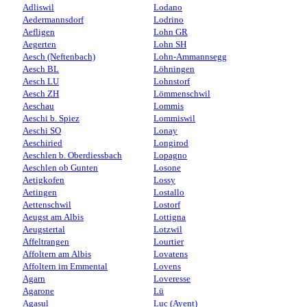
Adliswil
Lodano
Aedermannsdorf
Lodrino
Aefligen
Lohn GR
Aegerten
Lohn SH
Aesch (Neftenbach)
Lohn-Ammannsegg
Aesch BL
Löhningen
Aesch LU
Lohnstorf
Aesch ZH
Lömmenschwil
Aeschau
Lommis
Aeschi b. Spiez
Lommiswil
Aeschi SO
Lonay
Aeschiried
Longirod
Aeschlen b. Oberdiessbach
Lopagno
Aeschlen ob Gunten
Losone
Aetigkofen
Lossy
Aetingen
Lostallo
Aettenschwil
Lostorf
Aeugst am Albis
Lottigna
Aeugstertal
Lotzwil
Affeltrangen
Lourtier
Affoltern am Albis
Lovatens
Affoltern im Emmental
Lovens
Agarn
Loveresse
Agarone
Lü
Agasul
Luc (Ayent)