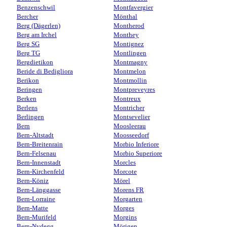
Benzenschwil
Montfavergier
Bercher
Mönthal
Berg (Dägerlen)
Montherod
Berg am Irchel
Monthey
Berg SG
Montignez
Berg TG
Montlingen
Bergdietikon
Montmagny
Beride di Bedigliora
Montmelon
Berikon
Montmollin
Beringen
Montpreveyres
Berken
Montreux
Berlens
Montricher
Berlingen
Montsevelier
Bern
Moosleerau
Bern-Altstadt
Moosseedorf
Bern-Breitenrain
Morbio Inferiore
Bern-Felsenau
Morbio Superiore
Bern-Innenstadt
Morcles
Bern-Kirchenfeld
Morcote
Bern-Köniz
Mörel
Bern-Länggasse
Morens FR
Bern-Lorraine
Morgarten
Bern-Matte
Morges
Bern-Murifeld
Morgins
Bern-Nydegg
Mörigen