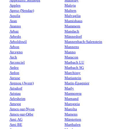
Appenzell Steinegg
Malleray
Apples
Maloja
Aproz (Nendaz)
Malters
Aquila
Malvaglia
Aran
Mamishaus
Aranno
Mammern
Arbaz
Mandach
Arbedo
Männedorf
Arboldswil
Mannenbach-Salenstein
Arbon
Mannens
Arcegno
Manno
Arch
Maracon
Arconciel
Marbach LU
Ardez
Marbach SG
Ardon
Marchissy
Areuse
Mariastein
Argnou (Ayent)
Marin-Epagnier
Arisdorf
Marly
Aristau
Marmorera
Arlesheim
Marnand
Arnegg
Maroggia
Arnex-sur-Nyon
Marolta
Arnex-sur-Orbe
Marsens
Arni AG
Märstetten
Arni BE
Marthalen