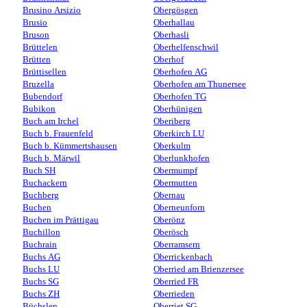
Brusino Arsizio
Obergösgen
Brusio
Oberhallau
Bruson
Oberhasli
Brüttelen
Oberhelfenschwil
Brütten
Oberhof
Brüttisellen
Oberhofen AG
Bruzella
Oberhofen am Thunersee
Bubendorf
Oberhofen TG
Bubikon
Oberhünigen
Buch am Irchel
Oberiberg
Buch b. Frauenfeld
Oberkirch LU
Buch b. Kümmertshausen
Oberkulm
Buch b. Märwil
Oberlunkhofen
Buch SH
Obermumpf
Buchackern
Obermutten
Buchberg
Obernau
Buchen
Oberneunforn
Buchen im Prättigau
Oberönz
Buchillon
Oberösch
Buchrain
Oberramsern
Buchs AG
Oberrickenbach
Buchs LU
Oberried am Brienzersee
Buchs SG
Oberried FR
Buchs ZH
Oberrieden
Büchslen
Oberriet SG