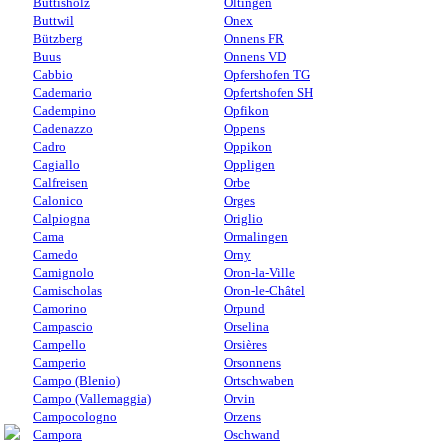
Buttisholz
Oltingen
Buttwil
Onex
Bützberg
Onnens FR
Buus
Onnens VD
Cabbio
Opfershofen TG
Cademario
Opfertshofen SH
Cadempino
Opfikon
Cadenazzo
Oppens
Cadro
Oppikon
Cagiallo
Oppligen
Calfreisen
Orbe
Calonico
Orges
Calpiogna
Origlio
Cama
Ormalingen
Camedo
Orny
Camignolo
Oron-la-Ville
Camischolas
Oron-le-Châtel
Camorino
Orpund
Campascio
Orselina
Campello
Orsières
Camperio
Orsonnens
Campo (Blenio)
Ortschwaben
Campo (Vallemaggia)
Orvin
Campocologno
Orzens
Campora
Oschwand