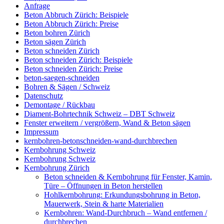
Anfrage
Beton Abbruch Zürich: Beispiele
Beton Abbruch Zürich: Preise
Beton bohren Zürich
Beton sägen Zürich
Beton schneiden Zürich
Beton schneiden Zürich: Beispiele
Beton schneiden Zürich: Preise
beton-saegen-schneiden
Bohren & Sägen / Schweiz
Datenschutz
Demontage / Rückbau
Diament-Bohrtechnik Schweiz – DBT Schweiz
Fenster erweitern / vergrößern, Wand & Beton sägen
Impressum
kernbohren-betonschneiden-wand-durchbrechen
Kernbohrung Schweiz
Kernbohrung Schweiz
Kernbohrung Zürich
Beton schneiden & Kernbohrung für Fenster, Kamin,
Türe – Öffnungen in Beton herstellen
Hohlkernbohrung: Erkundungsbohrung in Beton,
Mauerwerk, Stein & harte Materialien
Kernbohren: Wand-Durchbruch – Wand entfernen /
durchbrechen