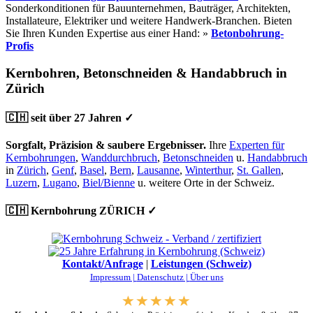
Sonderkonditionen für Bauunternehmen, Bauträger, Architekten,
Installateure, Elektriker und weitere Handwerk-Branchen. Bieten
Sie Ihren Kunden Expertise aus einer Hand: »
Betonbohrung-
Profis
Kernbohren, Betonschneiden & Handabbruch in
Zürich
🇨🇭 seit über 27 Jahren ✓
Sorgfalt, Präzision & saubere Ergebnisser.
Ihre
Experten für
Kernbohrungen
,
Wanddurchbruch
,
Betonschneiden
u.
Handabbruch
in
Zürich
,
Genf
,
Basel
,
Bern
,
Lausanne
,
Winterthur
,
St. Gallen
,
Luzern
,
Lugano
,
Biel/Bienne
u. weitere Orte in der Schweiz.
🇨🇭 Kernbohrung ZÜRICH ✓
Kontakt/Anfrage
|
Leistungen (Schweiz)
Impressum |
Datenschutz |
Über uns