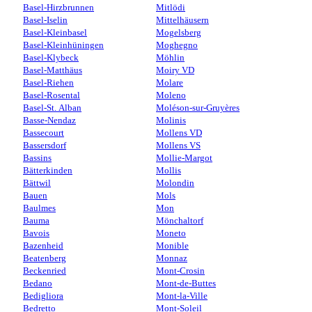
Basel-Hirzbrunnen
Mitlödi
Basel-Iselin
Mittelhäusern
Basel-Kleinbasel
Mogelsberg
Basel-Kleinhüningen
Moghegno
Basel-Klybeck
Möhlin
Basel-Matthäus
Moiry VD
Basel-Riehen
Molare
Basel-Rosental
Moleno
Basel-St. Alban
Moléson-sur-Gruyères
Basse-Nendaz
Molinis
Bassecourt
Mollens VD
Bassersdorf
Mollens VS
Bassins
Mollie-Margot
Bätterkinden
Mollis
Bättwil
Molondin
Bauen
Mols
Baulmes
Mon
Bauma
Mönchaltorf
Bavois
Moneto
Bazenheid
Monible
Beatenberg
Monnaz
Beckenried
Mont-Crosin
Bedano
Mont-de-Buttes
Bedigliora
Mont-la-Ville
Bedretto
Mont-Soleil