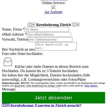
Online-Service:
zur Anfrage
🇨🇭
Kernbohrung Zürich
🇨🇭
Name, Firma
*
eMail-Adresse
*
Vorwahl, Telefon
Ihre Nachricht an uns:
Foto oder Datei hochladen:
Klicke oder ziehe Dateien in diesen Bereich zum
Hochladen.
Du kannst bis zu 3 Dateien hochladen.
Sie haben hier die Möglichkeit, Dateien hochzuladen (falls
notwendig), z.B. Leistungsverzeichnis oder Fotos/Pläne
Datenschutz gem. DSGVO
: Die einzutragenden Daten werden ausschließlich zur Bearbeitung Ihre Anfrage
erhoben und gespeichert. Nach Bearbeitung der Anfrage werden diese wieder gelöscht.
Mehr darüber.
Message
Jetzt absenden
🇨🇭 Kernbohrung: Experten in Zürich gesucht?