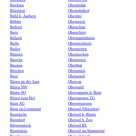
Buckten
Oberrindal
Büetigen
Oberrohrdorf
Bühl b. Aarberg
Oberrüti
Bühler
Obersaxen
Buhwil
Oberschan
Buix
Oberschrot
Bülach
Oberstammheim
Bulle
Obersteckholz
Bullet
Oberstetten
Bünzen
Oberstocken
Buochs
Oberterzen
Buonas
Oberthal
Bürchen
Oberurnen
Bure
Oberuzwil
Büren an der Aare
Obervaz
Büren NW
Oberwald
Büren SO
Oberwangen b. Bern
Büren zum Hof
Oberwangen TG
Burg AG
Oberweningen
Burg im Leimental
Oberwil (Dägerlen)
Burgäschi
Oberwil b. Büren
Burgdorf
Oberwil b. Zug
Bürgenstock
Oberwil BL
Burgistein
Oberwil im Simmental