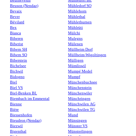
Beurnevésin
Mühledorf BE
Beuson (Nendaz)
Mühledorf SO
Bevaix
Mühlehorn
Bever
Mühlethal
Bévilard
Mühlethurnen
Bex
Mühlrüti
Biasca
Mülchi
Biberen
Mulegns
Biberist
Mülenen
Bibern SH
Müllheim Dorf
Bibern SO
Müllheim-Wigoltingen
Biberstein
Mülligen
Bichelsee
Mümliswil
Bichwil
Mumpé Medel
Bidogno
Mumpf
Biel
Münchenbuchsee
Biel VS
Münchenstein
Biel-Benken BL
Münchenwiler
Biembach im Emmental
Münchringen
Bienne
Münchwilen AG
Bière
Münchwilen TG
Biessenhofen
Mund
Bieudron (Nendaz)
Münsingen
Biezwil
Münster VS
Bigenthal
Münsterlingen