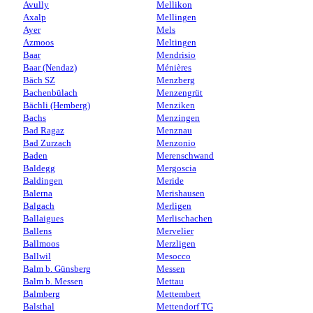
Avully
Mellikon
Axalp
Mellingen
Ayer
Mels
Azmoos
Meltingen
Baar
Mendrisio
Baar (Nendaz)
Ménières
Bäch SZ
Menzberg
Bachenbülach
Menzengrüt
Bächli (Hemberg)
Menziken
Bachs
Menzingen
Bad Ragaz
Menznau
Bad Zurzach
Menzonio
Baden
Merenschwand
Baldegg
Mergoscia
Baldingen
Meride
Balerna
Merishausen
Balgach
Merligen
Ballaigues
Merlischachen
Ballens
Mervelier
Ballmoos
Merzligen
Ballwil
Mesocco
Balm b. Günsberg
Messen
Balm b. Messen
Mettau
Balmberg
Mettembert
Balsthal
Mettendorf TG