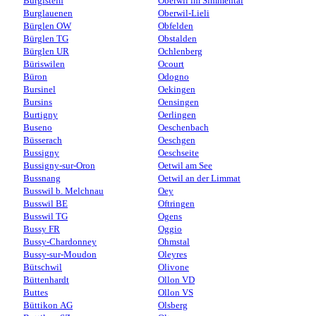
Burgistein
Oberwil im Simmental
Burglauenen
Oberwil-Lieli
Bürglen OW
Obfelden
Bürglen TG
Obstalden
Bürglen UR
Ochlenberg
Büriswilen
Ocourt
Büron
Odogno
Bursinel
Oekingen
Bursins
Oensingen
Burtigny
Oerlingen
Buseno
Oeschenbach
Büsserach
Oeschgen
Bussigny
Oeschseite
Bussigny-sur-Oron
Oetwil am See
Bussnang
Oetwil an der Limmat
Busswil b. Melchnau
Oey
Busswil BE
Oftringen
Busswil TG
Ogens
Bussy FR
Oggio
Bussy-Chardonney
Ohmstal
Bussy-sur-Moudon
Oleyres
Bütschwil
Olivone
Büttenhardt
Ollon VD
Buttes
Ollon VS
Büttikon AG
Olsberg