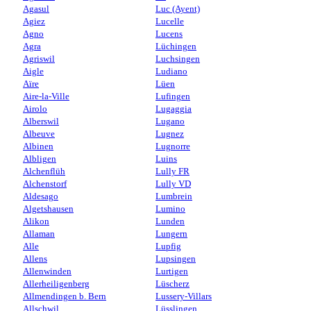
Agasul
Luc (Ayent)
Agiez
Lucelle
Agno
Lucens
Agra
Lüchingen
Agriswil
Luchsingen
Aigle
Ludiano
Aïre
Lüen
Aire-la-Ville
Lufingen
Airolo
Lugaggia
Alberswil
Lugano
Albeuve
Lugnez
Albinen
Lugnorre
Albligen
Luins
Alchenflüh
Lully FR
Alchenstorf
Lully VD
Aldesago
Lumbrein
Algetshausen
Lumino
Alikon
Lunden
Allaman
Lungern
Alle
Lupfig
Allens
Lupsingen
Allenwinden
Lurtigen
Allerheiligenberg
Lüscherz
Allmendingen b. Bern
Lussery-Villars
Allschwil
Lüsslingen