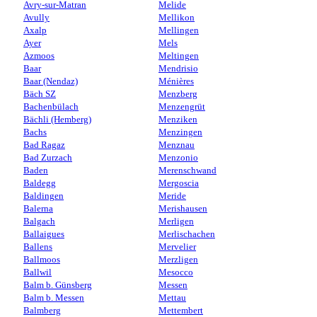
Avry-sur-Matran
Melide
Avully
Mellikon
Axalp
Mellingen
Ayer
Mels
Azmoos
Meltingen
Baar
Mendrisio
Baar (Nendaz)
Ménières
Bäch SZ
Menzberg
Bachenbülach
Menzengrüt
Bächli (Hemberg)
Menziken
Bachs
Menzingen
Bad Ragaz
Menznau
Bad Zurzach
Menzonio
Baden
Merenschwand
Baldegg
Mergoscia
Baldingen
Meride
Balerna
Merishausen
Balgach
Merligen
Ballaigues
Merlischachen
Ballens
Mervelier
Ballmoos
Merzligen
Ballwil
Mesocco
Balm b. Günsberg
Messen
Balm b. Messen
Mettau
Balmberg
Mettembert