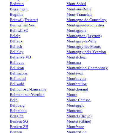
Bedretto
Mont-Soleil
Beggingen
Mont-sur-Rolle
Begnins
Mont-Tramelan
Beinwil (Freiamt)
Montagne-de-Courtelary
Beinwil am See
Montagne-de-Sonvilier
Beinwil SO
Montagnola
Belalp
Montagnon (Leytron)
Belfaux
Montagny-la-Ville
Bellach
Montagny-les-Monts
Bellelay
Montagny-près-Yverdon
Bellerive VD
Montalchez
Bellevue
Montana
Bellikon
Montaubion-Chardonney
Bellinzona
Montavon
Bellmund
Montbovon
Bellwald
Montbrelloz
Belmont-sur-Lausanne
Montcherand
Belmont-sur-Yverdon
Monte
Belp
Monte Carasso
Belpberg
Monteggio
Belprahon
Montenol
Benglen
Montet (Broye)
Benken SG
Montet (Glâne)
Benken ZH
Montévraz
Bennau
Montezillon