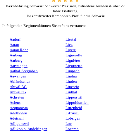
Kernbohrung Schweiz
: Schweizer Präzision, zufriedene Kunden & über 27
Jahre Erfahrung.
Ihr zertifizierter Kernbohren-Profi für die
Schweiz
In folgenden Regionenkönnen Sie auf uns vertrauen:
Aadorf
Liestal
Aarau
Liez
Aarau Rohr
Ligerz
Aarberg
Lignerolle
Aarburg
Lignières
Aarwangen
Ligornetto
Aathal-Seegräben
Limpach
Aawangen
Lindau
Abländschen
Linden
Abtwil AG
Linescio
Abtwil SG
Linthal
Achseten
Lipperswil
Aclens
Lippoldswilen
Acquarossa
Littenheid
Adelboden
Litzirüti
Adetswil
Lobsigen
Adligenswil
Loc
Adlikon b. Andelfingen
Locarno