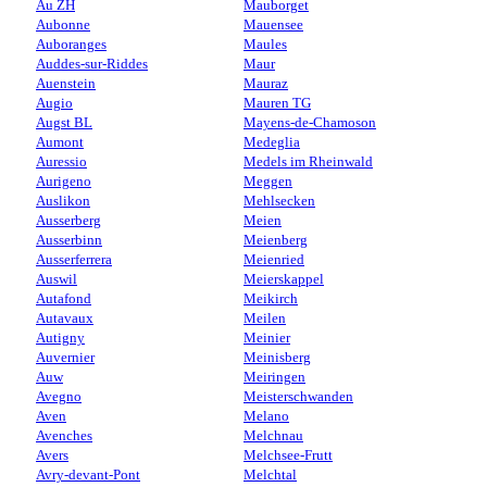
Au ZH
Mauborget
Aubonne
Mauensee
Auboranges
Maules
Auddes-sur-Riddes
Maur
Auenstein
Mauraz
Augio
Mauren TG
Augst BL
Mayens-de-Chamoson
Aumont
Medeglia
Auressio
Medels im Rheinwald
Aurigeno
Meggen
Auslikon
Mehlsecken
Ausserberg
Meien
Ausserbinn
Meienberg
Ausserferrera
Meienried
Auswil
Meierskappel
Autafond
Meikirch
Autavaux
Meilen
Autigny
Meinier
Auvernier
Meinisberg
Auw
Meiringen
Avegno
Meisterschwanden
Aven
Melano
Avenches
Melchnau
Avers
Melchsee-Frutt
Avry-devant-Pont
Melchtal