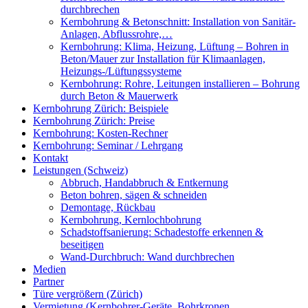
durchbrechen
Kernbohrung & Betonschnitt: Installation von Sanitär-
Anlagen, Abflussrohre,…
Kernbohrung: Klima, Heizung, Lüftung – Bohren in
Beton/Mauer zur Installation für Klimaanlagen,
Heizungs-/Lüftungssysteme
Kernbohrung: Rohre, Leitungen installieren – Bohrung
durch Beton & Mauerwerk
Kernbohrung Zürich: Beispiele
Kernbohrung Zürich: Preise
Kernbohrung: Kosten-Rechner
Kernbohrung: Seminar / Lehrgang
Kontakt
Leistungen (Schweiz)
Abbruch, Handabbruch & Entkernung
Beton bohren, sägen & schneiden
Demontage, Rückbau
Kernbohrung, Kernlochbohrung
Schadstoffsanierung: Schadestoffe erkennen &
beseitigen
Wand-Durchbruch: Wand durchbrechen
Medien
Partner
Türe vergrößern (Zürich)
Vermietung (Kernbohrer-Geräte, Bohrkronen