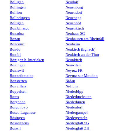
Bolligen
Neudorf
Bollingen
Neuenburg
Bollion
Neuendorf
Bollodingen
Neuenegg
Boltigen
Neuenhof
Bombinasco
Neuenkirch
Bonaduz
Neuhaus SG
Bonau
Neuhausen am Rheinfall
Boncourt
Neuheim
Bondo
Neukirch (Egnach)
Bonfol
Neukirch an der Thur
Bönigen b. Interlaken
Neunkirch
Boningen
Neuwilen
Boniswil
Neyruz FR
Bonnefontaine
Neyruz-sur-Moudon
Bonstetten
Nidau
Bonvillars
Nidfurn
Boppelsen
Niederbipp
Borex
Niederbuchsiten
Borgnone
Niederbüren
Borgonovo
Niederdorf
Bosco Luganese
Niedergampel
Bösingen
Niedergesteln
Bossonnens
Niederglatt SG
Boswil
Niederglatt ZH