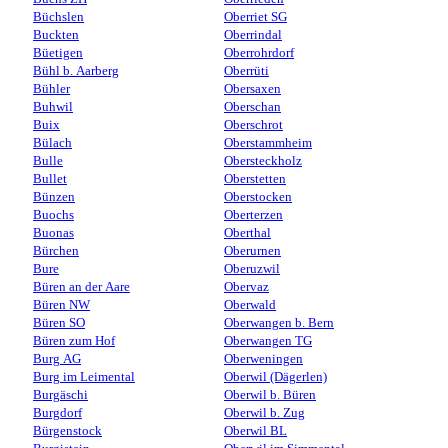
Büchslen
Oberriet SG
Buckten
Oberrindal
Büetigen
Oberrohrdorf
Bühl b. Aarberg
Oberrüti
Bühler
Obersaxen
Buhwil
Oberschan
Buix
Oberschrot
Bülach
Oberstammheim
Bulle
Obersteckholz
Bullet
Oberstetten
Bünzen
Oberstocken
Buochs
Oberterzen
Buonas
Oberthal
Bürchen
Oberurnen
Bure
Oberuzwil
Büren an der Aare
Obervaz
Büren NW
Oberwald
Büren SO
Oberwangen b. Bern
Büren zum Hof
Oberwangen TG
Burg AG
Oberweningen
Burg im Leimental
Oberwil (Dägerlen)
Burgäschi
Oberwil b. Büren
Burgdorf
Oberwil b. Zug
Bürgenstock
Oberwil BL