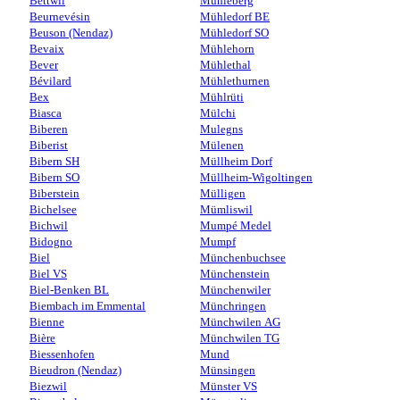
Bettwil
Mühleberg
Beurnevésin
Mühledorf BE
Beuson (Nendaz)
Mühledorf SO
Bevaix
Mühlehorn
Bever
Mühlethal
Bévilard
Mühlethurnen
Bex
Mühlrüti
Biasca
Mülchi
Biberen
Mulegns
Biberist
Mülenen
Bibern SH
Müllheim Dorf
Bibern SO
Müllheim-Wigoltingen
Biberstein
Mülligen
Bichelsee
Mümliswil
Bichwil
Mumpé Medel
Bidogno
Mumpf
Biel
Münchenbuchsee
Biel VS
Münchenstein
Biel-Benken BL
Münchenwiler
Biembach im Emmental
Münchringen
Bienne
Münchwilen AG
Bière
Münchwilen TG
Biessenhofen
Mund
Bieudron (Nendaz)
Münsingen
Biezwil
Münster VS