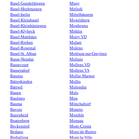
Basel-Gundeldingen
Missy
Basel-Hirzbrunnen
Mitlödi
Basel-Iselin
Mittelhäusern
Basel-Kleinbasel
Mogelsberg
Basel-Kleinhüningen
Moghegno
Basel-Klybeck
Möhlin
Basel-Matthäus
Moiry VD
Basel-Riehen
Molare
Basel-Rosental
Moleno
Basel-St. Alban
Moléson-sur-Gruyères
Basse-Nendaz
Molinis
Bassecourt
Mollens VD
Bassersdorf
Mollens VS
Bassins
Mollie-Margot
Bätterkinden
Mollis
Bättwil
Molondin
Bauen
Mols
Baulmes
Mon
Bauma
Mönchaltorf
Bavois
Moneto
Bazenheid
Monible
Beatenberg
Monnaz
Beckenried
Mont-Crosin
Bedano
Mont-de-Buttes
Bedigliora
Mont-la-Ville