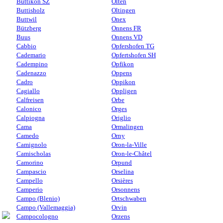
Buttikon SZ
Olten
Buttisholz
Oltingen
Buttwil
Onex
Bützberg
Onnens FR
Buus
Onnens VD
Cabbio
Opfershofen TG
Cademario
Opfertshofen SH
Cadempino
Opfikon
Cadenazzo
Oppens
Cadro
Oppikon
Cagiallo
Oppligen
Calfreisen
Orbe
Calonico
Orges
Calpiogna
Origlio
Cama
Ormalingen
Camedo
Orny
Camignolo
Oron-la-Ville
Camischolas
Oron-le-Châtel
Camorino
Orpund
Campascio
Orselina
Campello
Orsières
Camperio
Orsonnens
Campo (Blenio)
Ortschwaben
Campo (Vallemaggia)
Orvin
Campocologno
Orzens