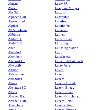
Almens
Lussy FR
Alosen
Lussy-sur-Morges
Alp Grüm
Lustdorf
Alpnach Dorf
Lustmühle
Alpnachstad
Luterbach
Alpthal
Lüterkofen
Alt St. Johann
Lüterswil
Altbüron
Luthern
Altdorf SH
Luthern Bad
Altdorf UR
Lütisburg
Alten
Lütisburg Station
Altendorf
Lutry
Altenrhein
Lütschental
Alterswil FR
Lützelflüh-Goldbach
Alterswilen
Lutzenberg
Altikon
Luven
Altishausen
Luzein
Altishofen
Luzern-
Altnau
Luzern-Altstadt
Altstätten SG
Luzern-Biregg:
Altwis
Luzern-Bruch
Alvaneu Bad
Luzern-Hirschmatt:
Alvaneu Dorf
Luzern-Horw
Alvaschein
Luzern-Littau:
Ambrì
Luzern-Musegg