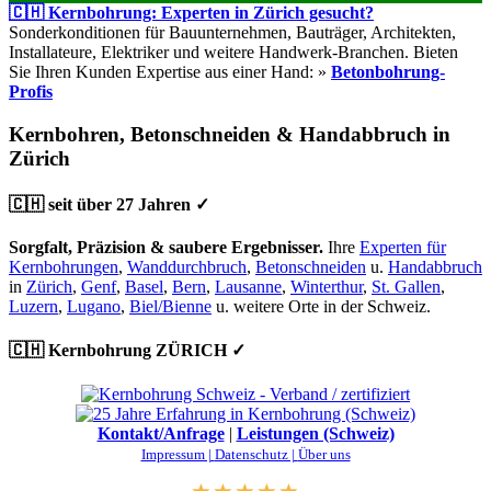
🇨🇭 Kernbohrung: Experten in Zürich gesucht?
Sonderkonditionen für Bauunternehmen, Bauträger, Architekten,
Installateure, Elektriker und weitere Handwerk-Branchen. Bieten
Sie Ihren Kunden Expertise aus einer Hand: »
Betonbohrung-
Profis
Kernbohren, Betonschneiden & Handabbruch in
Zürich
🇨🇭 seit über 27 Jahren ✓
Sorgfalt, Präzision & saubere Ergebnisser.
Ihre
Experten für
Kernbohrungen
,
Wanddurchbruch
,
Betonschneiden
u.
Handabbruch
in
Zürich
,
Genf
,
Basel
,
Bern
,
Lausanne
,
Winterthur
,
St. Gallen
,
Luzern
,
Lugano
,
Biel/Bienne
u. weitere Orte in der Schweiz.
🇨🇭 Kernbohrung ZÜRICH ✓
Kontakt/Anfrage
|
Leistungen (Schweiz)
Impressum |
Datenschutz |
Über uns