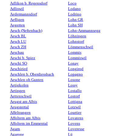
Adlikon b. Regensdorf
Loco
Adliswil
Lodano
Aedermannsdorf
Lodrino
Aefligen
Lohn GR
Aegerten
Lohn SH
Aesch (Neftenbach)
Lohn-Ammannsegg
Aesch BL
Löhningen
Aesch LU
Lohnstorf
Aesch ZH
Lömmenschwil
Aeschau
Lommis
Aeschi b. Spiez
Lommiswil
Aeschi SO
Lonay
Aeschiried
Longirod
Aeschlen b. Oberdiessbach
Lopagno
Aeschlen ob Gunten
Losone
Aetigkofen
Lossy
Aetingen
Lostallo
Aettenschwil
Lostorf
Aeugst am Albis
Lottigna
Aeugstertal
Lotzwil
Affeltrangen
Lourtier
Affoltern am Albis
Lovatens
Affoltern im Emmental
Lovens
Agarn
Loveresse
Agarone
Lü