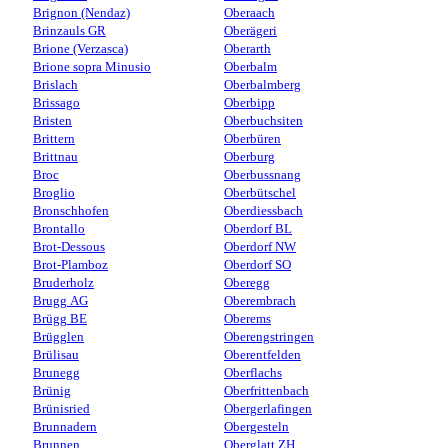
Brignon (Nendaz)
Oberaach
Brinzauls GR
Oberägeri
Brione (Verzasca)
Oberarth
Brione sopra Minusio
Oberbalm
Brislach
Oberbalmberg
Brissago
Oberbipp
Bristen
Oberbuchsiten
Brittern
Oberbüren
Brittnau
Oberburg
Broc
Oberbussnang
Broglio
Oberbütschel
Bronschhofen
Oberdiessbach
Brontallo
Oberdorf BL
Brot-Dessous
Oberdorf NW
Brot-Plamboz
Oberdorf SO
Bruderholz
Oberegg
Brugg AG
Oberembrach
Brügg BE
Oberems
Brügglen
Oberengstringen
Brülisau
Oberentfelden
Brunegg
Oberflachs
Brünig
Oberfrittenbach
Brünisried
Obergerlafingen
Brunnadern
Obergesteln
Brunnen
Oberglatt ZH