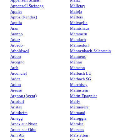
Appenzell Schlatt
Malix
Appenzell Steinegg
Malleray
Apples
Maloja
Aproz (Nendaz)
Malters
Aquila
Malvaglia
Aran
Mamishaus
Aranno
Mammern
Arbaz
Mandach
Arbedo
Männedorf
Arboldswil
Mannenbach-Salenstein
Arbon
Mannens
Arcegno
Manno
Arch
Maracon
Arconciel
Marbach LU
Ardez
Marbach SG
Ardon
Marchissy
Areuse
Mariastein
Argnou (Ayent)
Marin-Epagnier
Arisdorf
Marly
Aristau
Marmorera
Arlesheim
Marnand
Arnegg
Maroggia
Arnex-sur-Nyon
Marolta
Arnex-sur-Orbe
Marsens
Arni AG
Märstetten