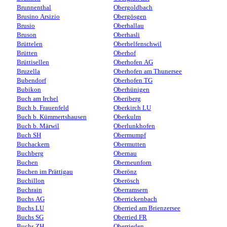
Brunnenthal
Obergoldbach
Brusino Arsizio
Obergösgen
Brusio
Oberhallau
Bruson
Oberhasli
Brüttelen
Oberhelfenschwil
Brütten
Oberhof
Brüttisellen
Oberhofen AG
Bruzella
Oberhofen am Thunersee
Bubendorf
Oberhofen TG
Bubikon
Oberhünigen
Buch am Irchel
Oberiberg
Buch b. Frauenfeld
Oberkirch LU
Buch b. Kümmertshausen
Oberkulm
Buch b. Märwil
Oberlunkhofen
Buch SH
Obermumpf
Buchackern
Obermutten
Buchberg
Obernau
Buchen
Oberneunforn
Buchen im Prättigau
Oberönz
Buchillon
Oberösch
Buchrain
Oberramsern
Buchs AG
Oberrickenbach
Buchs LU
Oberried am Brienzersee
Buchs SG
Oberried FR
Buchs ZH
Oberrieden