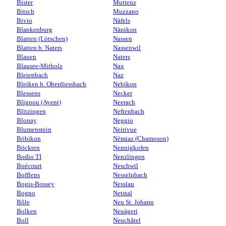
Bister
Muttenz
Bitsch
Muzzano
Bivio
Näfels
Blankenburg
Nänikon
Blatten (Lötschen)
Nassen
Blatten b. Naters
Nassenwil
Blauen
Naters
Blausee-Mitholz
Nax
Bleienbach
Naz
Bleiken b. Oberdiessbach
Nebikon
Blessens
Necker
Blignou (Ayent)
Neerach
Blitzingen
Neftenbach
Blonay
Neggio
Blumenstein
Neirivue
Böbikon
Némiaz (Chamoson)
Böckten
Nennigkofen
Bodio TI
Nenzlingen
Boécourt
Neschwil
Bofflens
Nesselnbach
Bogis-Bossey
Nesslau
Bogno
Netstal
Bôle
Neu St. Johann
Bolken
Neuägeri
Boll
Neuchâtel