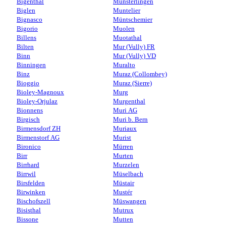
Bigenthal
Münsterlingen
Biglen
Muntelier
Bignasco
Müntschemier
Bigorio
Muolen
Billens
Muotathal
Bilten
Mur (Vully) FR
Binn
Mur (Vully) VD
Binningen
Muralto
Binz
Muraz (Collombey)
Bioggio
Muraz (Sierre)
Bioley-Magnoux
Murg
Bioley-Orjulaz
Murgenthal
Bionnens
Muri AG
Birgisch
Muri b. Bern
Birmensdorf ZH
Muriaux
Birmenstorf AG
Murist
Bironico
Mürren
Birr
Murten
Birrhard
Murzelen
Birrwil
Müselbach
Birsfelden
Müstair
Birwinken
Mustér
Bischofszell
Müswangen
Bisisthal
Mutrux
Bissone
Mutten