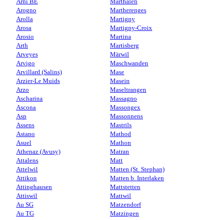
Arni BE
Marthalen
Arogno
Martherenges
Arolla
Martigny
Arosa
Martigny-Croix
Arosio
Martina
Arth
Martisberg
Arveyes
Märwil
Arvigo
Maschwanden
Arvillard (Salins)
Mase
Arzier-Le Muids
Masein
Arzo
Maseltrangen
Ascharina
Massagno
Ascona
Massongex
Asp
Massonnens
Assens
Mastrils
Astano
Mathod
Asuel
Mathon
Athenaz (Avusy)
Matran
Attalens
Matt
Attelwil
Matten (St. Stephan)
Attikon
Matten b. Interlaken
Attinghausen
Mattstetten
Attiswil
Mattwil
Au SG
Matzendorf
Au TG
Matzingen