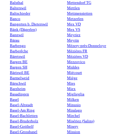
Balsthal
Mettendorf TG
Balterswil
Mettlen
Baltschieder
Mettmenstetten
Banco
Metzerlen
Bangerten b. Dieterswil
Mex VD
Bänk (Dägerlen)
Mex VS
Bannwil
Meyriez
Bärau
Meyrin
Barbengo
Mézery-près-Donneloye
Barberêche
Mézières FR
Bäretswil
Mézières VD
Bargen BE
Mezzovico
Bargen SH
Middes
Bäriswil BE
Miécourt
Barmelweid
Miège
Bärschwil
Mies
Barzheim
Miex
Basadingen
Miglieglia
Basel
Milken
Basel-Altstadt
Minusio
Basel-Am Ring
Miralago
Basel-Bachletten
Mirchel
Basel-Bruderholz
Misériez (Salins)
Basel-Gotthelf
Misery
Basel-Grossbasel
Mission