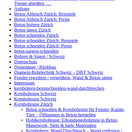
Treppe abreißen, …
Anfrage
Beton Abbruch Zürich: Beispiele
Beton Abbruch Zürich: Preise
Beton bohren Zürich
Beton sägen Zürich
Beton schneiden Zürich
Beton schneiden Zürich: Beispiele
Beton schneiden Zürich: Preise
beton-saegen-schneiden
Bohren & Sägen / Schweiz
Datenschutz
Demontage / Rückbau
Diament-Bohrtechnik Schweiz – DBT Schweiz
Fenster erweitern / vergrößern, Wand & Beton sägen
Impressum
kernbohren-betonschneiden-wand-durchbrechen
Kernbohrung Schweiz
Kernbohrung Schweiz
Kernbohrung Zürich
Beton schneiden & Kernbohrung für Fenster, Kamin,
Türe – Öffnungen in Beton herstellen
Hohlkernbohrung: Erkundungsbohrung in Beton,
Mauerwerk, Stein & harte Materialien
Kernbohren: Wand-Durchbruch – Wand entfernen /