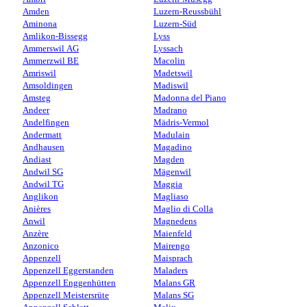
Amden
Luzern-Reussbühl
Aminona
Luzern-Süd
Amlikon-Bissegg
Lyss
Ammerswil AG
Lyssach
Ammerzwil BE
Macolin
Amriswil
Madetswil
Amsoldingen
Madiswil
Amsteg
Madonna del Piano
Andeer
Madrano
Andelfingen
Mädris-Vermol
Andermatt
Madulain
Andhausen
Magadino
Andiast
Magden
Andwil SG
Mägenwil
Andwil TG
Maggia
Anglikon
Magliaso
Anières
Maglio di Colla
Anwil
Magnedens
Anzère
Maienfeld
Anzonico
Mairengo
Appenzell
Maisprach
Appenzell Eggerstanden
Maladers
Appenzell Enggenhütten
Malans GR
Appenzell Meistersrüte
Malans SG