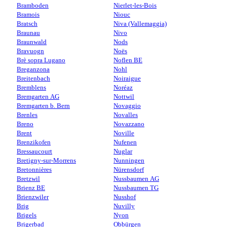
Bramboden
Nierlet-les-Bois
Bramois
Niouc
Bratsch
Niva (Vallemaggia)
Braunau
Nivo
Braunwald
Nods
Bravuogn
Noës
Brè sopra Lugano
Noflen BE
Breganzona
Nohl
Breitenbach
Noiraigue
Bremblens
Noréaz
Bremgarten AG
Nottwil
Bremgarten b. Bern
Novaggio
Brenles
Novalles
Breno
Novazzano
Brent
Noville
Brenzikofen
Nufenen
Bressaucourt
Nuglar
Bretigny-sur-Morrens
Nunningen
Bretonnières
Nürensdorf
Bretzwil
Nussbaumen AG
Brienz BE
Nussbaumen TG
Brienzwiler
Nusshof
Brig
Nuvilly
Brigels
Nyon
Brigerbad
Obbürgen