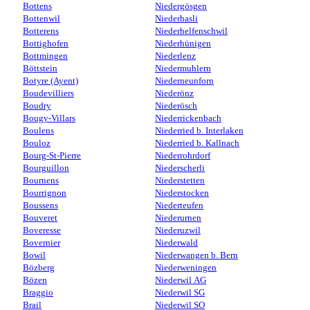
Bottens
Niedergösgen
Bottenwil
Niederhasli
Botterens
Niederhelfenschwil
Bottighofen
Niederhünigen
Bottmingen
Niederlenz
Böttstein
Niedermuhlern
Botyre (Ayent)
Niederneunforn
Boudevilliers
Niederönz
Boudry
Niederösch
Bougy-Villars
Niederrickenbach
Boulens
Niederried b. Interlaken
Bouloz
Niederried b. Kallnach
Bourg-St-Pierre
Niederrohrdorf
Bourguillon
Niederscherli
Bournens
Niederstetten
Bourrignon
Niederstocken
Boussens
Niederteufen
Bouveret
Niederurnen
Boveresse
Niederuzwil
Bovernier
Niederwald
Bowil
Niederwangen b. Bern
Bözberg
Niederweningen
Bözen
Niederwil AG
Braggio
Niederwil SG
Brail
Niederwil SO