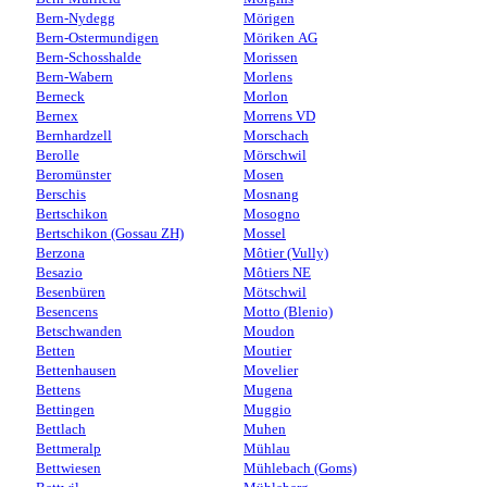
Bern-Nydegg
Mörigen
Bern-Ostermundigen
Möriken AG
Bern-Schosshalde
Morissen
Bern-Wabern
Morlens
Berneck
Morlon
Bernex
Morrens VD
Bernhardzell
Morschach
Berolle
Mörschwil
Beromünster
Mosen
Berschis
Mosnang
Bertschikon
Mosogno
Bertschikon (Gossau ZH)
Mossel
Berzona
Môtier (Vully)
Besazio
Môtiers NE
Besenbüren
Mötschwil
Besencens
Motto (Blenio)
Betschwanden
Moudon
Betten
Moutier
Bettenhausen
Movelier
Bettens
Mugena
Bettingen
Muggio
Bettlach
Muhen
Bettmeralp
Mühlau
Bettwiesen
Mühlebach (Goms)