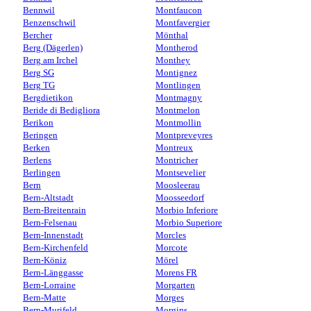
Bennwil
Montfaucon
Benzenschwil
Montfavergier
Bercher
Mönthal
Berg (Dägerlen)
Montherod
Berg am Irchel
Monthey
Berg SG
Montignez
Berg TG
Montlingen
Bergdietikon
Montmagny
Beride di Bedigliora
Montmelon
Berikon
Montmollin
Beringen
Montpreveyres
Berken
Montreux
Berlens
Montricher
Berlingen
Montsevelier
Bern
Moosleerau
Bern-Altstadt
Moosseedorf
Bern-Breitenrain
Morbio Inferiore
Bern-Felsenau
Morbio Superiore
Bern-Innenstadt
Morcles
Bern-Kirchenfeld
Morcote
Bern-Köniz
Mörel
Bern-Länggasse
Morens FR
Bern-Lorraine
Morgarten
Bern-Matte
Morges
Bern-Murifeld
Morgins