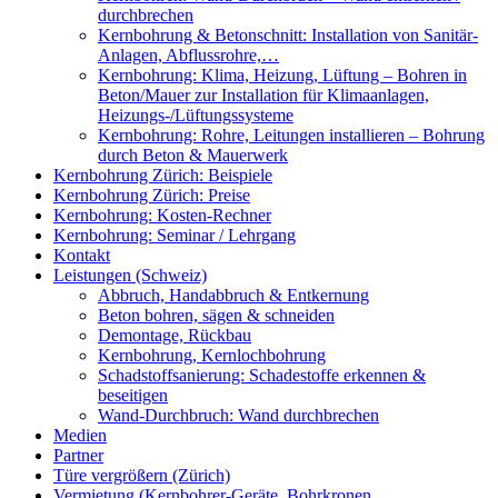
durchbrechen
Kernbohrung & Betonschnitt: Installation von Sanitär-
Anlagen, Abflussrohre,…
Kernbohrung: Klima, Heizung, Lüftung – Bohren in
Beton/Mauer zur Installation für Klimaanlagen,
Heizungs-/Lüftungssysteme
Kernbohrung: Rohre, Leitungen installieren – Bohrung
durch Beton & Mauerwerk
Kernbohrung Zürich: Beispiele
Kernbohrung Zürich: Preise
Kernbohrung: Kosten-Rechner
Kernbohrung: Seminar / Lehrgang
Kontakt
Leistungen (Schweiz)
Abbruch, Handabbruch & Entkernung
Beton bohren, sägen & schneiden
Demontage, Rückbau
Kernbohrung, Kernlochbohrung
Schadstoffsanierung: Schadestoffe erkennen &
beseitigen
Wand-Durchbruch: Wand durchbrechen
Medien
Partner
Türe vergrößern (Zürich)
Vermietung (Kernbohrer-Geräte, Bohrkronen