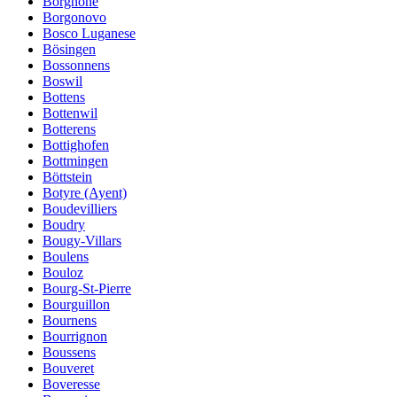
Borgnone
Borgonovo
Bosco Luganese
Bösingen
Bossonnens
Boswil
Bottens
Bottenwil
Botterens
Bottighofen
Bottmingen
Böttstein
Botyre (Ayent)
Boudevilliers
Boudry
Bougy-Villars
Boulens
Bouloz
Bourg-St-Pierre
Bourguillon
Bournens
Bourrignon
Boussens
Bouveret
Boveresse