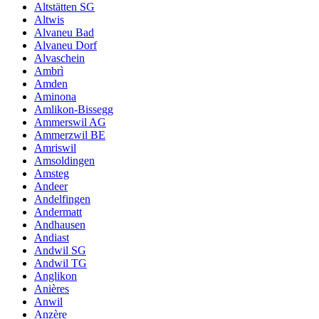
Altstätten SG
Altwis
Alvaneu Bad
Alvaneu Dorf
Alvaschein
Ambrì
Amden
Aminona
Amlikon-Bissegg
Ammerswil AG
Ammerzwil BE
Amriswil
Amsoldingen
Amsteg
Andeer
Andelfingen
Andermatt
Andhausen
Andiast
Andwil SG
Andwil TG
Anglikon
Anières
Anwil
Anzère