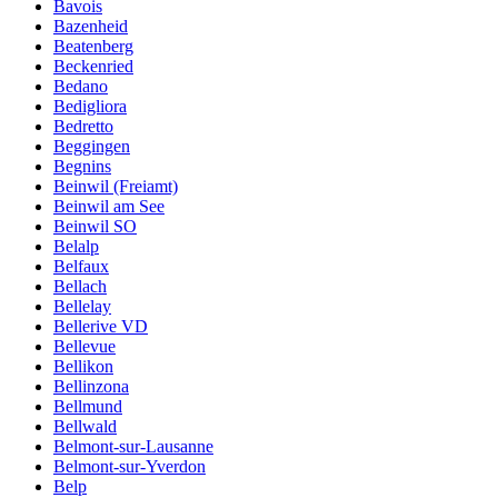
Bavois
Bazenheid
Beatenberg
Beckenried
Bedano
Bedigliora
Bedretto
Beggingen
Begnins
Beinwil (Freiamt)
Beinwil am See
Beinwil SO
Belalp
Belfaux
Bellach
Bellelay
Bellerive VD
Bellevue
Bellikon
Bellinzona
Bellmund
Bellwald
Belmont-sur-Lausanne
Belmont-sur-Yverdon
Belp