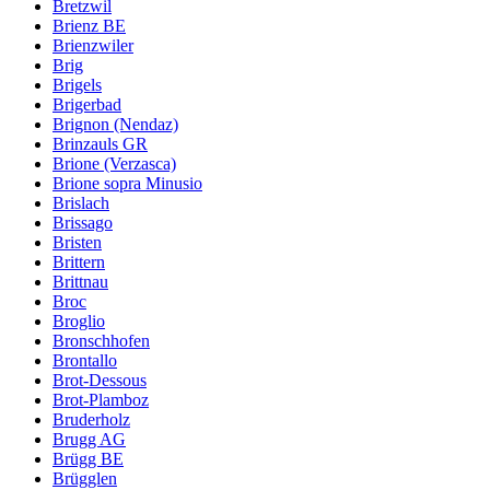
Bretzwil
Brienz BE
Brienzwiler
Brig
Brigels
Brigerbad
Brignon (Nendaz)
Brinzauls GR
Brione (Verzasca)
Brione sopra Minusio
Brislach
Brissago
Bristen
Brittern
Brittnau
Broc
Broglio
Bronschhofen
Brontallo
Brot-Dessous
Brot-Plamboz
Bruderholz
Brugg AG
Brügg BE
Brügglen