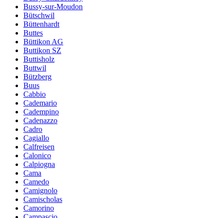
Bussy-sur-Moudon
Bütschwil
Büttenhardt
Buttes
Büttikon AG
Buttikon SZ
Buttisholz
Buttwil
Bützberg
Buus
Cabbio
Cademario
Cadempino
Cadenazzo
Cadro
Cagiallo
Calfreisen
Calonico
Calpiogna
Cama
Camedo
Camignolo
Camischolas
Camorino
Campascio