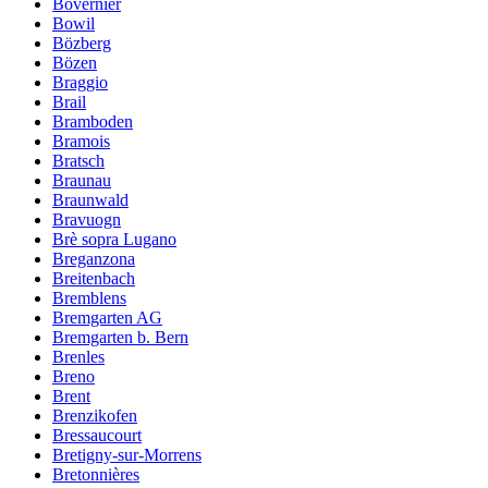
Bovernier
Bowil
Bözberg
Bözen
Braggio
Brail
Bramboden
Bramois
Bratsch
Braunau
Braunwald
Bravuogn
Brè sopra Lugano
Breganzona
Breitenbach
Bremblens
Bremgarten AG
Bremgarten b. Bern
Brenles
Breno
Brent
Brenzikofen
Bressaucourt
Bretigny-sur-Morrens
Bretonnières