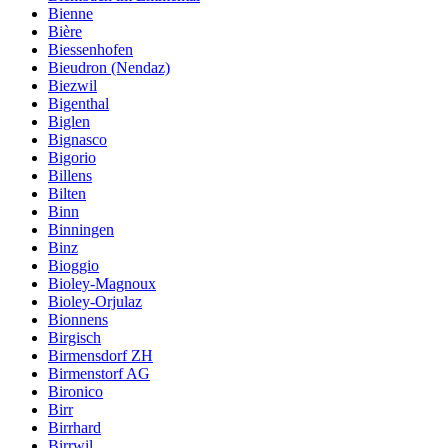
Bienne
Bière
Biessenhofen
Bieudron (Nendaz)
Biezwil
Bigenthal
Biglen
Bignasco
Bigorio
Billens
Bilten
Binn
Binningen
Binz
Bioggio
Bioley-Magnoux
Bioley-Orjulaz
Bionnens
Birgisch
Birmensdorf ZH
Birmenstorf AG
Bironico
Birr
Birrhard
Birrwil