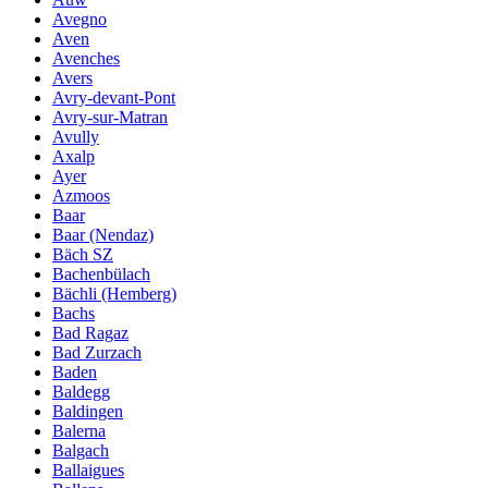
Avegno
Aven
Avenches
Avers
Avry-devant-Pont
Avry-sur-Matran
Avully
Axalp
Ayer
Azmoos
Baar
Baar (Nendaz)
Bäch SZ
Bachenbülach
Bächli (Hemberg)
Bachs
Bad Ragaz
Bad Zurzach
Baden
Baldegg
Baldingen
Balerna
Balgach
Ballaigues