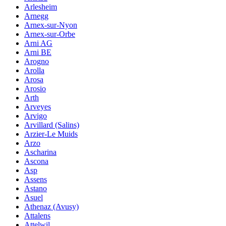
Arlesheim
Arnegg
Arnex-sur-Nyon
Arnex-sur-Orbe
Arni AG
Arni BE
Arogno
Arolla
Arosa
Arosio
Arth
Arveyes
Arvigo
Arvillard (Salins)
Arzier-Le Muids
Arzo
Ascharina
Ascona
Asp
Assens
Astano
Asuel
Athenaz (Avusy)
Attalens
Attelwil