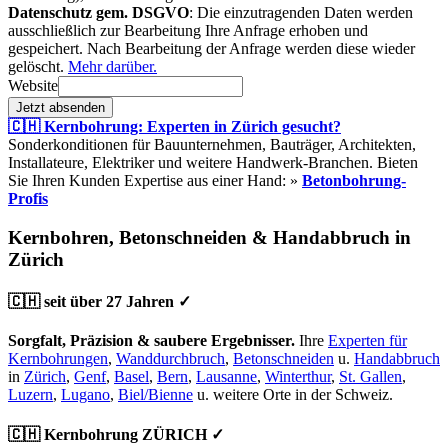
Datenschutz gem. DSGVO
: Die einzutragenden Daten werden
ausschließlich zur Bearbeitung Ihre Anfrage erhoben und
gespeichert. Nach Bearbeitung der Anfrage werden diese wieder
gelöscht.
Mehr darüber.
Website
Jetzt absenden
🇨🇭 Kernbohrung: Experten in Zürich gesucht?
Sonderkonditionen für Bauunternehmen, Bauträger, Architekten,
Installateure, Elektriker und weitere Handwerk-Branchen. Bieten
Sie Ihren Kunden Expertise aus einer Hand: »
Betonbohrung-
Profis
Kernbohren, Betonschneiden & Handabbruch in
Zürich
🇨🇭 seit über 27 Jahren ✓
Sorgfalt, Präzision & saubere Ergebnisser.
Ihre
Experten für
Kernbohrungen
,
Wanddurchbruch
,
Betonschneiden
u.
Handabbruch
in
Zürich
,
Genf
,
Basel
,
Bern
,
Lausanne
,
Winterthur
,
St. Gallen
,
Luzern
,
Lugano
,
Biel/Bienne
u. weitere Orte in der Schweiz.
🇨🇭 Kernbohrung ZÜRICH ✓