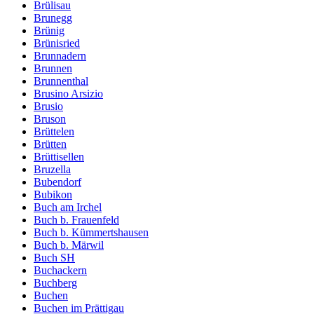
Brülisau
Brunegg
Brünig
Brünisried
Brunnadern
Brunnen
Brunnenthal
Brusino Arsizio
Brusio
Bruson
Brüttelen
Brütten
Brüttisellen
Bruzella
Bubendorf
Bubikon
Buch am Irchel
Buch b. Frauenfeld
Buch b. Kümmertshausen
Buch b. Märwil
Buch SH
Buchackern
Buchberg
Buchen
Buchen im Prättigau