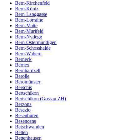
Bern-Kirchenfeld
Bern-Köniz
Bern-Länggasse
Bern-Lorraine
Bern-Matte
Bern-Murifeld
Bern-Nydegg
Bern-Ostermundigen
Bern-Schosshalde
Bern-Wabern
Berneck
Bernex
Bernhardzell
Berolle
Beromünster
Berschis
Bertschikon
Bertschikon (Gossau ZH)
Berzona
Besazio
Besenbüren
Besencens
Betschwanden
Betten
Bettenhausen