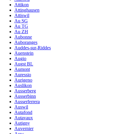
Attikon
Attinghausen
Attiswil
Au SG
Au TG
Au ZH
Aubonne
Auboranges
Auddes-sur-Riddes
Auenstein
Augio
Augst BL
Aumont
Auressio
Aurigeno
Auslikon
Ausserberg
Ausserbinn
Ausserferrera
Auswil
Autafond
Autavaux
Autigny
Auvernier
Auw