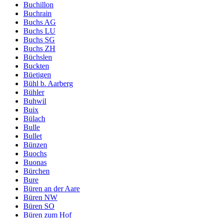
Buchillon
Buchrain
Buchs AG
Buchs LU
Buchs SG
Buchs ZH
Büchslen
Buckten
Büetigen
Bühl b. Aarberg
Bühler
Buhwil
Buix
Bülach
Bulle
Bullet
Bünzen
Buochs
Buonas
Bürchen
Bure
Büren an der Aare
Büren NW
Büren SO
Büren zum Hof