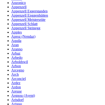
Anzonico
Appenzell
Appenzell Eggerstanden
Appenzell Enggenhütten
Appenzell Meistersrüte
Appenzell Schlatt
Appenzell Steinegg
Apples
Aproz (Nendaz)
Aquila
Aran
Aranno
Arbaz
Arbedo
Arboldswil
Arbon
Arcegno
Arch
Arconciel
Ardez
Ardon
Areuse
Argnou (Ayent)
Arisdorf
Aristau