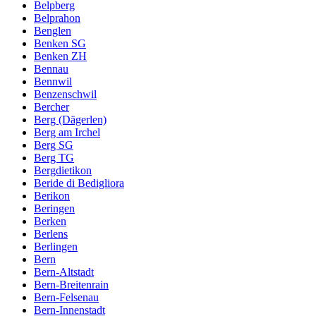
Belpberg
Belprahon
Benglen
Benken SG
Benken ZH
Bennau
Bennwil
Benzenschwil
Bercher
Berg (Dägerlen)
Berg am Irchel
Berg SG
Berg TG
Bergdietikon
Beride di Bedigliora
Berikon
Beringen
Berken
Berlens
Berlingen
Bern
Bern-Altstadt
Bern-Breitenrain
Bern-Felsenau
Bern-Innenstadt