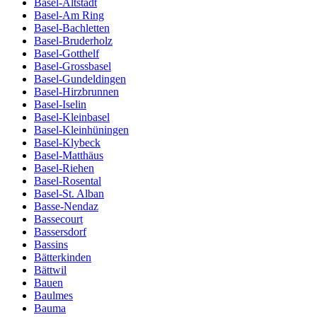
Basel-Altstadt
Basel-Am Ring
Basel-Bachletten
Basel-Bruderholz
Basel-Gotthelf
Basel-Grossbasel
Basel-Gundeldingen
Basel-Hirzbrunnen
Basel-Iselin
Basel-Kleinbasel
Basel-Kleinhüningen
Basel-Klybeck
Basel-Matthäus
Basel-Riehen
Basel-Rosental
Basel-St. Alban
Basse-Nendaz
Bassecourt
Bassersdorf
Bassins
Bätterkinden
Bättwil
Bauen
Baulmes
Bauma