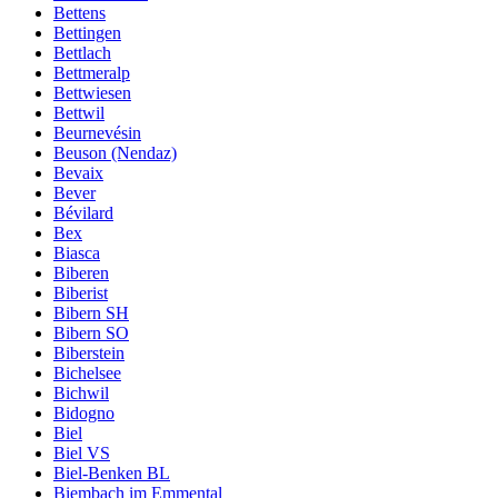
Bettens
Bettingen
Bettlach
Bettmeralp
Bettwiesen
Bettwil
Beurnevésin
Beuson (Nendaz)
Bevaix
Bever
Bévilard
Bex
Biasca
Biberen
Biberist
Bibern SH
Bibern SO
Biberstein
Bichelsee
Bichwil
Bidogno
Biel
Biel VS
Biel-Benken BL
Biembach im Emmental