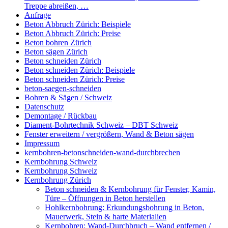
Treppe abreißen, …
Anfrage
Beton Abbruch Zürich: Beispiele
Beton Abbruch Zürich: Preise
Beton bohren Zürich
Beton sägen Zürich
Beton schneiden Zürich
Beton schneiden Zürich: Beispiele
Beton schneiden Zürich: Preise
beton-saegen-schneiden
Bohren & Sägen / Schweiz
Datenschutz
Demontage / Rückbau
Diament-Bohrtechnik Schweiz – DBT Schweiz
Fenster erweitern / vergrößern, Wand & Beton sägen
Impressum
kernbohren-betonschneiden-wand-durchbrechen
Kernbohrung Schweiz
Kernbohrung Schweiz
Kernbohrung Zürich
Beton schneiden & Kernbohrung für Fenster, Kamin,
Türe – Öffnungen in Beton herstellen
Hohlkernbohrung: Erkundungsbohrung in Beton,
Mauerwerk, Stein & harte Materialien
Kernbohren: Wand-Durchbruch – Wand entfernen /