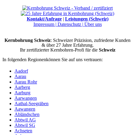
Kontakt/Anfrage
|
Leistungen (Schweiz)
Impressum |
Datenschutz |
Über uns
Kernbohrung Schweiz
: Schweizer Präzision, zufriedene Kunden
& über 27 Jahre Erfahrung.
Ihr zertifizierter Kernbohren-Profi für die
Schweiz
In folgenden Regionenkönnen Sie auf uns vertrauen:
Aadorf
Aarau
Aarau Rohr
Aarberg
Aarburg
Aarwangen
Aathal-Seegräben
Aawangen
Abländschen
Abtwil AG
Abtwil SG
Achseten