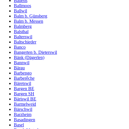
Ballens
Ballmoos
Ballwil
Balm b. Günsberg
Balm b. Messen
Balmberg
Balsthal
Balterswil
Baltschieder
Banco
Bangerten b. Dieterswil
Bänk (Dägerlen)
Bannwil
Bärau
Barbengo
Barberêche
Bäretswil
Bargen BE
Bargen SH
Bäriswil BE
Barmelweid
Bärschwil
Barzheim
Basadingen
Basel