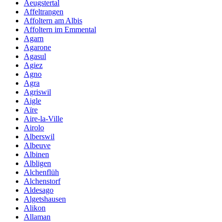
Aeugstertal
Affeltrangen
Affoltern am Albis
Affoltern im Emmental
Agarn
Agarone
Agasul
Agiez
Agno
Agra
Agriswil
Aigle
Aïre
Aire-la-Ville
Airolo
Alberswil
Albeuve
Albinen
Albligen
Alchenflüh
Alchenstorf
Aldesago
Algetshausen
Alikon
Allaman