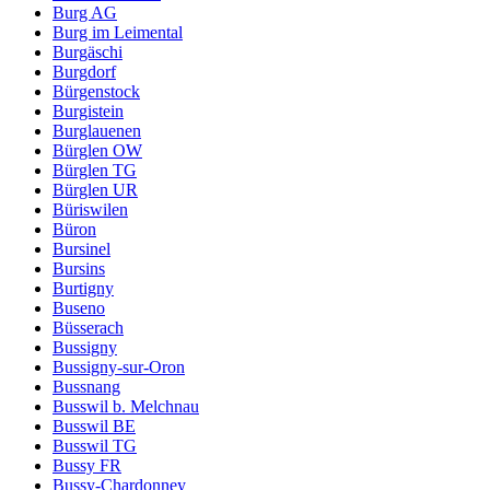
Burg AG
Burg im Leimental
Burgäschi
Burgdorf
Bürgenstock
Burgistein
Burglauenen
Bürglen OW
Bürglen TG
Bürglen UR
Büriswilen
Büron
Bursinel
Bursins
Burtigny
Buseno
Büsserach
Bussigny
Bussigny-sur-Oron
Bussnang
Busswil b. Melchnau
Busswil BE
Busswil TG
Bussy FR
Bussy-Chardonney