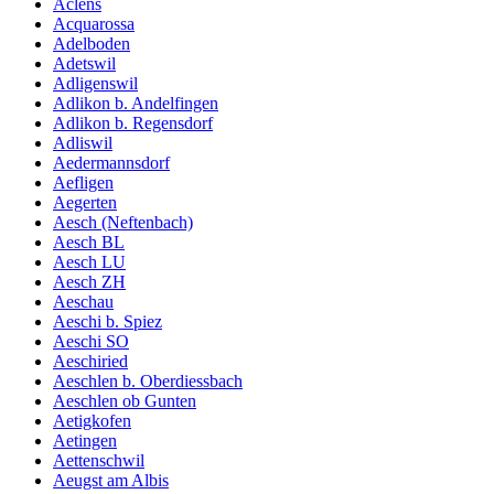
Aclens
Acquarossa
Adelboden
Adetswil
Adligenswil
Adlikon b. Andelfingen
Adlikon b. Regensdorf
Adliswil
Aedermannsdorf
Aefligen
Aegerten
Aesch (Neftenbach)
Aesch BL
Aesch LU
Aesch ZH
Aeschau
Aeschi b. Spiez
Aeschi SO
Aeschiried
Aeschlen b. Oberdiessbach
Aeschlen ob Gunten
Aetigkofen
Aetingen
Aettenschwil
Aeugst am Albis