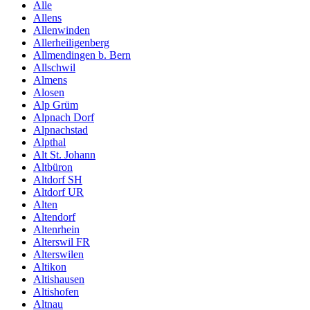
Alle
Allens
Allenwinden
Allerheiligenberg
Allmendingen b. Bern
Allschwil
Almens
Alosen
Alp Grüm
Alpnach Dorf
Alpnachstad
Alpthal
Alt St. Johann
Altbüron
Altdorf SH
Altdorf UR
Alten
Altendorf
Altenrhein
Alterswil FR
Alterswilen
Altikon
Altishausen
Altishofen
Altnau