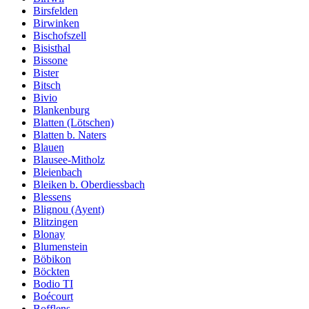
Birsfelden
Birwinken
Bischofszell
Bisisthal
Bissone
Bister
Bitsch
Bivio
Blankenburg
Blatten (Lötschen)
Blatten b. Naters
Blauen
Blausee-Mitholz
Bleienbach
Bleiken b. Oberdiessbach
Blessens
Blignou (Ayent)
Blitzingen
Blonay
Blumenstein
Böbikon
Böckten
Bodio TI
Boécourt
Bofflens