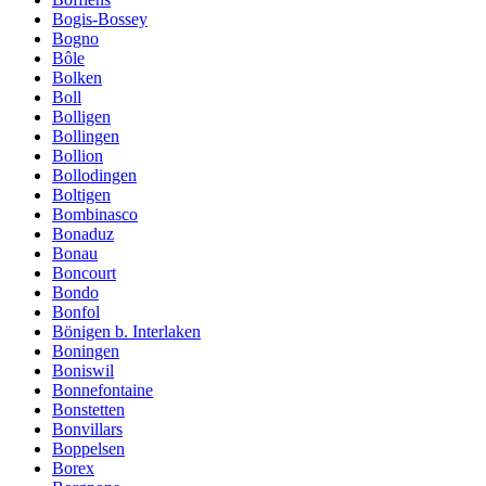
Bogis-Bossey
Bogno
Bôle
Bolken
Boll
Bolligen
Bollingen
Bollion
Bollodingen
Boltigen
Bombinasco
Bonaduz
Bonau
Boncourt
Bondo
Bonfol
Bönigen b. Interlaken
Boningen
Boniswil
Bonnefontaine
Bonstetten
Bonvillars
Boppelsen
Borex