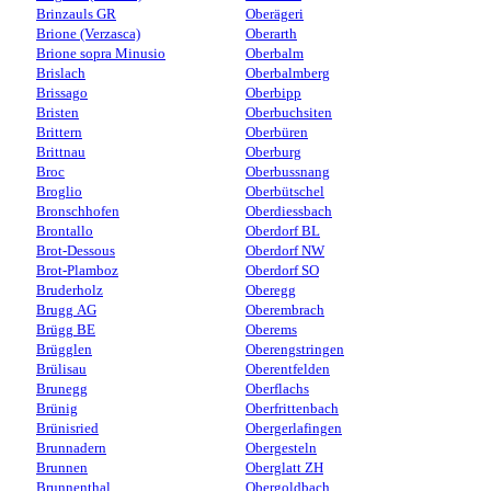
Brinzauls GR
Oberägeri
Brione (Verzasca)
Oberarth
Brione sopra Minusio
Oberbalm
Brislach
Oberbalmberg
Brissago
Oberbipp
Bristen
Oberbuchsiten
Brittern
Oberbüren
Brittnau
Oberburg
Broc
Oberbussnang
Broglio
Oberbütschel
Bronschhofen
Oberdiessbach
Brontallo
Oberdorf BL
Brot-Dessous
Oberdorf NW
Brot-Plamboz
Oberdorf SO
Bruderholz
Oberegg
Brugg AG
Oberembrach
Brügg BE
Oberems
Brügglen
Oberengstringen
Brülisau
Oberentfelden
Brunegg
Oberflachs
Brünig
Oberfrittenbach
Brünisried
Obergerlafingen
Brunnadern
Obergesteln
Brunnen
Oberglatt ZH
Brunnenthal
Obergoldbach