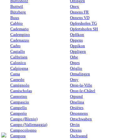
Buttisholz
Oltingen
Buttwil
Onex
Bützberg
Onnens FR
Buus
Onnens VD
Cabbio
Opfershofen TG
Cademario
Opfertshofen SH
Cadempino
Opfikon
Cadenazzo
Oppens
Cadro
Oppikon
Cagiallo
Oppligen
Calfreisen
Orbe
Calonico
Orges
Calpiogna
Origlio
Cama
Ormalingen
Camedo
Orny
Camignolo
Oron-la-Ville
Camischolas
Oron-le-Châtel
Camorino
Orpund
Campascio
Orselina
Campello
Orsières
Camperio
Orsonnens
Campo (Blenio)
Ortschwaben
Campo (Vallemaggia)
Orvin
Campocologno
Orzens
Campora
Oschwand