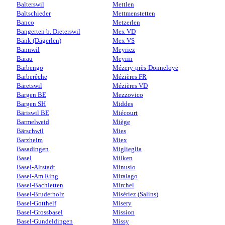
Balterswil
Mettlen
Baltschieder
Mettmenstetten
Banco
Metzerlen
Bangerten b. Dieterswil
Mex VD
Bänk (Dägerlen)
Mex VS
Bannwil
Meyriez
Bärau
Meyrin
Barbengo
Mézery-près-Donneloye
Barberêche
Mézières FR
Bäretswil
Mézières VD
Bargen BE
Mezzovico
Bargen SH
Middes
Bäriswil BE
Miécourt
Barmelweid
Miège
Bärschwil
Mies
Barzheim
Miex
Basadingen
Miglieglia
Basel
Milken
Basel-Altstadt
Minusio
Basel-Am Ring
Miralago
Basel-Bachletten
Mirchel
Basel-Bruderholz
Misériez (Salins)
Basel-Gotthelf
Misery
Basel-Grossbasel
Mission
Basel-Gundeldingen
Missy