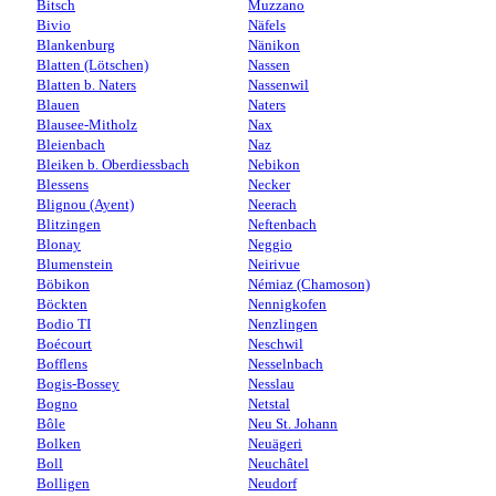
Bitsch
Muzzano
Bivio
Näfels
Blankenburg
Nänikon
Blatten (Lötschen)
Nassen
Blatten b. Naters
Nassenwil
Blauen
Naters
Blausee-Mitholz
Nax
Bleienbach
Naz
Bleiken b. Oberdiessbach
Nebikon
Blessens
Necker
Blignou (Ayent)
Neerach
Blitzingen
Neftenbach
Blonay
Neggio
Blumenstein
Neirivue
Böbikon
Némiaz (Chamoson)
Böckten
Nennigkofen
Bodio TI
Nenzlingen
Boécourt
Neschwil
Bofflens
Nesselnbach
Bogis-Bossey
Nesslau
Bogno
Netstal
Bôle
Neu St. Johann
Bolken
Neuägeri
Boll
Neuchâtel
Bolligen
Neudorf