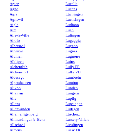
Agiez
Lucelle
Agno
Lucens
Agra
Lüchingen
Agriswil
Luchsingen
Aigle
Ludiano
Aïre
Lüen
Aire-la-Ville
Lufingen
Airolo
Lugaggia
Alberswil
Lugano
Albeuve
Lugnez
Albinen
Lugnorre
Albligen
Luins
Alchenflüh
Lully FR
Alchenstorf
Lully VD
Aldesago
Lumbrein
Algetshausen
Lumino
Alikon
Lunden
Allaman
Lungern
Alle
Lupfig
Allens
Lupsingen
Allenwinden
Lurtigen
Allerheiligenberg
Lüscherz
Allmendingen b. Bern
Lussery-Villars
Allschwil
Lüsslingen
Almens
Lussy FR