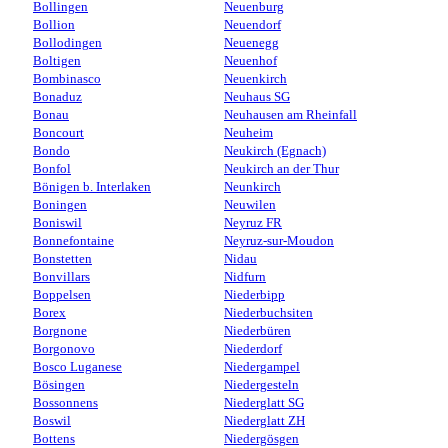
Bollingen
Neuenburg
Bollion
Neuendorf
Bollodingen
Neuenegg
Boltigen
Neuenhof
Bombinasco
Neuenkirch
Bonaduz
Neuhaus SG
Bonau
Neuhausen am Rheinfall
Boncourt
Neuheim
Bondo
Neukirch (Egnach)
Bonfol
Neukirch an der Thur
Bönigen b. Interlaken
Neunkirch
Boningen
Neuwilen
Boniswil
Neyruz FR
Bonnefontaine
Neyruz-sur-Moudon
Bonstetten
Nidau
Bonvillars
Nidfurn
Boppelsen
Niederbipp
Borex
Niederbuchsiten
Borgnone
Niederbüren
Borgonovo
Niederdorf
Bosco Luganese
Niedergampel
Bösingen
Niedergesteln
Bossonnens
Niederglatt SG
Boswil
Niederglatt ZH
Bottens
Niedergösgen