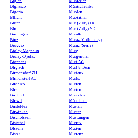
Biglen
Muntelier
Bignasco
Müntschemier
Bigorio
Muolen
Billens
Muotathal
Bilten
Mur (Vully) FR
Binn
Mur (Vully) VD
Binningen
Muralto
Binz
Muraz (Collombey)
Bioggio
Muraz (Sierre)
Bioley-Magnoux
Murg
Bioley-Orjulaz
Murgenthal
Bionnens
Muri AG
Birgisch
Muri b. Bern
Birmensdorf ZH
Muriaux
Birmenstorf AG
Murist
Bironico
Mürren
Birr
Murten
Birrhard
Murzelen
Birrwil
Müselbach
Birsfelden
Müstair
Birwinken
Mustér
Bischofszell
Müswangen
Bisisthal
Mutrux
Bissone
Mutten
Bister
Muttenz