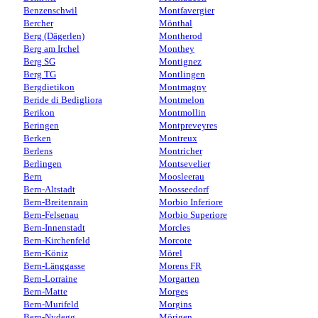
Benzenschwil
Montfavergier
Bercher
Mönthal
Berg (Dägerlen)
Montherod
Berg am Irchel
Monthey
Berg SG
Montignez
Berg TG
Montlingen
Bergdietikon
Montmagny
Beride di Bedigliora
Montmelon
Berikon
Montmollin
Beringen
Montpreveyres
Berken
Montreux
Berlens
Montricher
Berlingen
Montsevelier
Bern
Moosleerau
Bern-Altstadt
Moosseedorf
Bern-Breitenrain
Morbio Inferiore
Bern-Felsenau
Morbio Superiore
Bern-Innenstadt
Morcles
Bern-Kirchenfeld
Morcote
Bern-Köniz
Mörel
Bern-Länggasse
Morens FR
Bern-Lorraine
Morgarten
Bern-Matte
Morges
Bern-Murifeld
Morgins
Bern-Nydegg
Mörigen