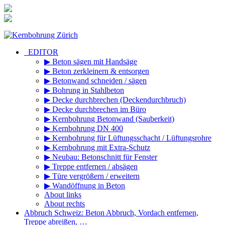
Zum
Inhalt
springen
_EDITOR
▶ Beton sägen mit Handsäge
▶ Beton zerkleinern & entsorgen
▶ Betonwand schneiden / sägen
▶ Bohrung in Stahlbeton
▶ Decke durchbrechen (Deckendurchbruch)
▶ Decke durchbrechen im Büro
▶ Kernbohrung Betonwand (Sauberkeit)
▶ Kernbohrung DN 400
▶ Kernbohrung für Lüftungsschacht / Lüftungsrohre
▶ Kernbohrung mit Extra-Schutz
▶ Neubau: Betonschnitt für Fenster
▶ Treppe entfernen / absägen
▶ Türe vergrößern / erweitern
▶ Wandöffnung in Beton
About links
About rechts
Abbruch Schweiz: Beton Abbruch, Vordach entfernen,
Treppe abreißen, …