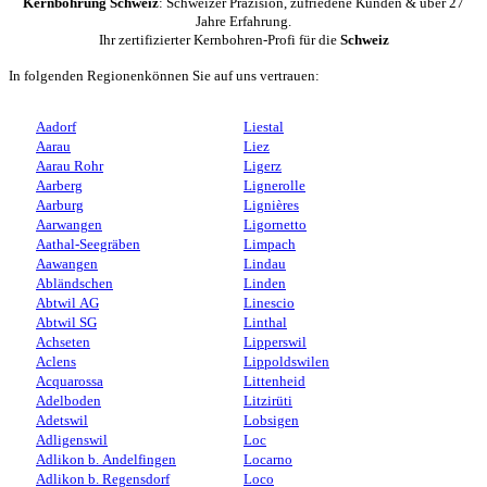
Kernbohrung Schweiz
: Schweizer Präzision, zufriedene Kunden & über 27
Jahre Erfahrung.
Ihr zertifizierter Kernbohren-Profi für die
Schweiz
In folgenden Regionenkönnen Sie auf uns vertrauen:
Aadorf
Liestal
Aarau
Liez
Aarau Rohr
Ligerz
Aarberg
Lignerolle
Aarburg
Lignières
Aarwangen
Ligornetto
Aathal-Seegräben
Limpach
Aawangen
Lindau
Abländschen
Linden
Abtwil AG
Linescio
Abtwil SG
Linthal
Achseten
Lipperswil
Aclens
Lippoldswilen
Acquarossa
Littenheid
Adelboden
Litzirüti
Adetswil
Lobsigen
Adligenswil
Loc
Adlikon b. Andelfingen
Locarno
Adlikon b. Regensdorf
Loco