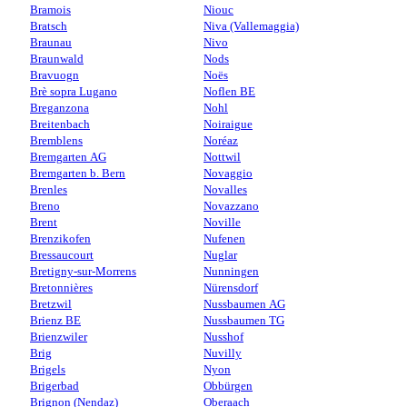
Bramois
Niouc
Bratsch
Niva (Vallemaggia)
Braunau
Nivo
Braunwald
Nods
Bravuogn
Noës
Brè sopra Lugano
Noflen BE
Breganzona
Nohl
Breitenbach
Noiraigue
Bremblens
Noréaz
Bremgarten AG
Nottwil
Bremgarten b. Bern
Novaggio
Brenles
Novalles
Breno
Novazzano
Brent
Noville
Brenzikofen
Nufenen
Bressaucourt
Nuglar
Bretigny-sur-Morrens
Nunningen
Bretonnières
Nürensdorf
Bretzwil
Nussbaumen AG
Brienz BE
Nussbaumen TG
Brienzwiler
Nusshof
Brig
Nuvilly
Brigels
Nyon
Brigerbad
Obbürgen
Brignon (Nendaz)
Oberaach