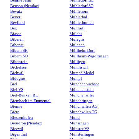
Beurnevésin
Mühledorf BE
Beuson (Nendaz)
Mühledorf SO
Bevaix
Mühlehorn
Bever
Mühlethal
Bévilard
Mühlethurnen
Bex
Mühlrüti
Biasca
Mülchi
Biberen
Mulegns
Biberist
Mülenen
Bibern SH
Müllheim Dorf
Bibern SO
Müllheim-Wigoltingen
Biberstein
Mülligen
Bichelsee
Mümliswil
Bichwil
Mumpé Medel
Bidogno
Mumpf
Biel
Münchenbuchsee
Biel VS
Münchenstein
Biel-Benken BL
Münchenwiler
Biembach im Emmental
Münchringen
Bienne
Münchwilen AG
Bière
Münchwilen TG
Biessenhofen
Mund
Bieudron (Nendaz)
Münsingen
Biezwil
Münster VS
Bigenthal
Münsterlingen