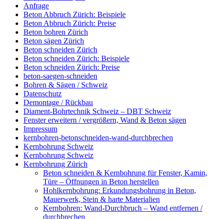
Anfrage
Beton Abbruch Zürich: Beispiele
Beton Abbruch Zürich: Preise
Beton bohren Zürich
Beton sägen Zürich
Beton schneiden Zürich
Beton schneiden Zürich: Beispiele
Beton schneiden Zürich: Preise
beton-saegen-schneiden
Bohren & Sägen / Schweiz
Datenschutz
Demontage / Rückbau
Diament-Bohrtechnik Schweiz – DBT Schweiz
Fenster erweitern / vergrößern, Wand & Beton sägen
Impressum
kernbohren-betonschneiden-wand-durchbrechen
Kernbohrung Schweiz
Kernbohrung Schweiz
Kernbohrung Zürich
Beton schneiden & Kernbohrung für Fenster, Kamin,
Türe – Öffnungen in Beton herstellen
Hohlkernbohrung: Erkundungsbohrung in Beton,
Mauerwerk, Stein & harte Materialien
Kernbohren: Wand-Durchbruch – Wand entfernen /
durchbrechen