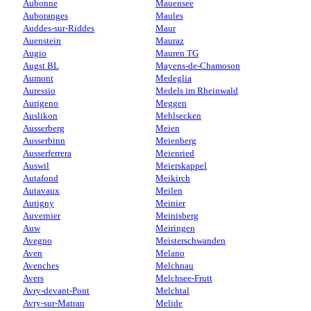
Aubonne
Mauensee
Auboranges
Maules
Auddes-sur-Riddes
Maur
Auenstein
Mauraz
Augio
Mauren TG
Augst BL
Mayens-de-Chamoson
Aumont
Medeglia
Auressio
Medels im Rheinwald
Aurigeno
Meggen
Auslikon
Mehlsecken
Ausserberg
Meien
Ausserbinn
Meienberg
Ausserferrera
Meienried
Auswil
Meierskappel
Autafond
Meikirch
Autavaux
Meilen
Autigny
Meinier
Auvernier
Meinisberg
Auw
Meiringen
Avegno
Meisterschwanden
Aven
Melano
Avenches
Melchnau
Avers
Melchsee-Frutt
Avry-devant-Pont
Melchtal
Avry-sur-Matran
Melide