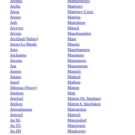
Arogno
Martherenges
Arolla
Martigny
Arosa
Martigny-Croix
Arosio
Martina
Arth
Martisberg
Arveyes
Märwil
Arvigo
Maschwanden
Arvillard (Salins)
Mase
Arzier-Le Muids
Masein
Arzo
Maseltrangen
Ascharina
Massagno
Ascona
Massongex
Asp
Massonnens
Assens
Mastrils
Astano
Mathod
Asuel
Mathon
Athenaz (Avusy)
Matran
Attalens
Matt
Attelwil
Matten (St. Stephan)
Attikon
Matten b. Interlaken
Attinghausen
Mattstetten
Attiswil
Mattwil
Au SG
Matzendorf
Au TG
Matzingen
Au ZH
Mauborget