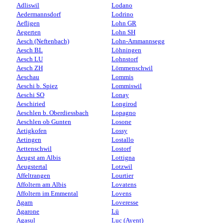
Adliswil
Lodano
Aedermannsdorf
Lodrino
Aefligen
Lohn GR
Aegerten
Lohn SH
Aesch (Neftenbach)
Lohn-Ammannsegg
Aesch BL
Löhningen
Aesch LU
Lohnstorf
Aesch ZH
Lömmenschwil
Aeschau
Lommis
Aeschi b. Spiez
Lommiswil
Aeschi SO
Lonay
Aeschiried
Longirod
Aeschlen b. Oberdiessbach
Lopagno
Aeschlen ob Gunten
Losone
Aetigkofen
Lossy
Aetingen
Lostallo
Aettenschwil
Lostorf
Aeugst am Albis
Lottigna
Aeugstertal
Lotzwil
Affeltrangen
Lourtier
Affoltern am Albis
Lovatens
Affoltern im Emmental
Lovens
Agarn
Loveresse
Agarone
Lü
Agasul
Luc (Ayent)