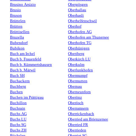
Brusino Arsizio
Obergösgen
Brusio
Oberhallau
Bruson
Oberhasli
Brüttelen
Oberhelfenschwil
Brütten
Oberhof
Brüttisellen
Oberhofen AG
Bruzella
Oberhofen am Thunersee
Bubendorf
Oberhofen TG
Bubikon
Oberhünigen
Buch am Irchel
Oberiberg
Buch b. Frauenfeld
Oberkirch LU
Buch b. Kümmertshausen
Oberkulm
Buch b. Märwil
Oberlunkhofen
Buch SH
Obermumpf
Buchackern
Obermutten
Buchberg
Obernau
Buchen
Oberneunforn
Buchen im Prättigau
Oberönz
Buchillon
Oberösch
Buchrain
Oberramsern
Buchs AG
Oberrickenbach
Buchs LU
Oberried am Brienzersee
Buchs SG
Oberried FR
Buchs ZH
Oberrieden
Büchslen
Oberriet SG