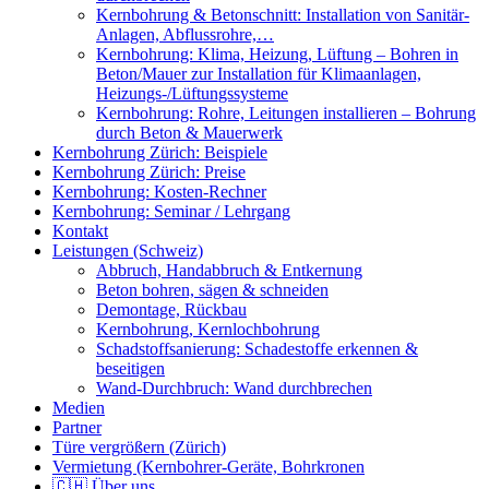
Kernbohrung & Betonschnitt: Installation von Sanitär-
Anlagen, Abflussrohre,…
Kernbohrung: Klima, Heizung, Lüftung – Bohren in
Beton/Mauer zur Installation für Klimaanlagen,
Heizungs-/Lüftungssysteme
Kernbohrung: Rohre, Leitungen installieren – Bohrung
durch Beton & Mauerwerk
Kernbohrung Zürich: Beispiele
Kernbohrung Zürich: Preise
Kernbohrung: Kosten-Rechner
Kernbohrung: Seminar / Lehrgang
Kontakt
Leistungen (Schweiz)
Abbruch, Handabbruch & Entkernung
Beton bohren, sägen & schneiden
Demontage, Rückbau
Kernbohrung, Kernlochbohrung
Schadstoffsanierung: Schadestoffe erkennen &
beseitigen
Wand-Durchbruch: Wand durchbrechen
Medien
Partner
Türe vergrößern (Zürich)
Vermietung (Kernbohrer-Geräte, Bohrkronen
🇨🇭 Über uns