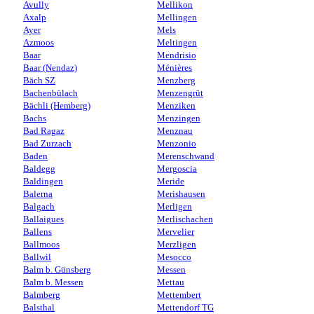
Avully
Mellikon
Axalp
Mellingen
Ayer
Mels
Azmoos
Meltingen
Baar
Mendrisio
Baar (Nendaz)
Ménières
Bäch SZ
Menzberg
Bachenbülach
Menzengrüt
Bächli (Hemberg)
Menziken
Bachs
Menzingen
Bad Ragaz
Menznau
Bad Zurzach
Menzonio
Baden
Merenschwand
Baldegg
Mergoscia
Baldingen
Meride
Balerna
Merishausen
Balgach
Merligen
Ballaigues
Merlischachen
Ballens
Mervelier
Ballmoos
Merzligen
Ballwil
Mesocco
Balm b. Günsberg
Messen
Balm b. Messen
Mettau
Balmberg
Mettembert
Balsthal
Mettendorf TG