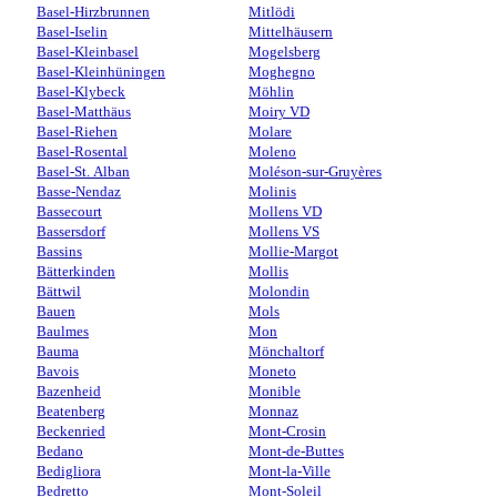
Basel-Hirzbrunnen
Mitlödi
Basel-Iselin
Mittelhäusern
Basel-Kleinbasel
Mogelsberg
Basel-Kleinhüningen
Moghegno
Basel-Klybeck
Möhlin
Basel-Matthäus
Moiry VD
Basel-Riehen
Molare
Basel-Rosental
Moleno
Basel-St. Alban
Moléson-sur-Gruyères
Basse-Nendaz
Molinis
Bassecourt
Mollens VD
Bassersdorf
Mollens VS
Bassins
Mollie-Margot
Bätterkinden
Mollis
Bättwil
Molondin
Bauen
Mols
Baulmes
Mon
Bauma
Mönchaltorf
Bavois
Moneto
Bazenheid
Monible
Beatenberg
Monnaz
Beckenried
Mont-Crosin
Bedano
Mont-de-Buttes
Bedigliora
Mont-la-Ville
Bedretto
Mont-Soleil