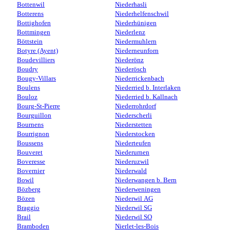
Bottenwil
Niederhasli
Botterens
Niederhelfenschwil
Bottighofen
Niederhünigen
Bottmingen
Niederlenz
Böttstein
Niedermuhlern
Botyre (Ayent)
Niederneunforn
Boudevilliers
Niederönz
Boudry
Niederösch
Bougy-Villars
Niederrickenbach
Boulens
Niederried b. Interlaken
Bouloz
Niederried b. Kallnach
Bourg-St-Pierre
Niederrohrdorf
Bourguillon
Niederscherli
Bournens
Niederstetten
Bourrignon
Niederstocken
Boussens
Niederteufen
Bouveret
Niederurnen
Boveresse
Niederuzwil
Bovernier
Niederwald
Bowil
Niederwangen b. Bern
Bözberg
Niederweningen
Bözen
Niederwil AG
Braggio
Niederwil SG
Brail
Niederwil SO
Bramboden
Nierlet-les-Bois