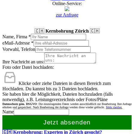
Online-Service:
zur Anfrage
🇨🇭
Kernbohrung Zürich
🇨🇭
Name, Firma
*
eMail-Adresse
*
Vorwahl, Telefon
Ihre Nachricht an uns:
Foto oder Datei hochladen:
Klicke oder ziehe Dateien in diesen Bereich zum
Hochladen.
Du kannst bis zu 3 Dateien hochladen.
Sie haben hier die Möglichkeit, Dateien hochzuladen (falls
notwendig), z.B. Leistungsverzeichnis oder Fotos/Pläne
Datenschutz gem. DSGVO
: Die einzutragenden Daten werden ausschließlich zur Bearbeitung Ihre Anfrage
erhoben und gespeichert. Nach Bearbeitung der Anfrage werden diese wieder gelöscht.
Mehr darüber.
Name
Jetzt absenden
🇨🇭 Kernbohrung: Experten in Zürich gesucht?