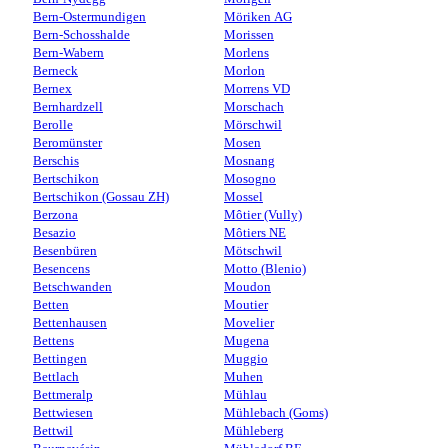
Bern-Ostermundigen
Möriken AG
Bern-Schosshalde
Morissen
Bern-Wabern
Morlens
Berneck
Morlon
Bernex
Morrens VD
Bernhardzell
Morschach
Berolle
Mörschwil
Beromünster
Mosen
Berschis
Mosnang
Bertschikon
Mosogno
Bertschikon (Gossau ZH)
Mossel
Berzona
Môtier (Vully)
Besazio
Môtiers NE
Besenbüren
Mötschwil
Besencens
Motto (Blenio)
Betschwanden
Moudon
Betten
Moutier
Bettenhausen
Movelier
Bettens
Mugena
Bettingen
Muggio
Bettlach
Muhen
Bettmeralp
Mühlau
Bettwiesen
Mühlebach (Goms)
Bettwil
Mühleberg