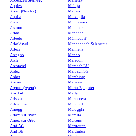
Appenzell Steinegg
Malleray
Apples
Maloja
Aproz (Nendaz)
Malters
Aquila
Malvaglia
Aran
Mamishaus
Aranno
Mammern
Arbaz
Mandach
Arbedo
Männedorf
Arboldswil
Mannenbach-Salenstein
Arbon
Mannens
Arcegno
Manno
Arch
Maracon
Arconciel
Marbach LU
Ardez
Marbach SG
Ardon
Marchissy
Areuse
Mariastein
Argnou (Ayent)
Marin-Epagnier
Arisdorf
Marly
Aristau
Marmorera
Arlesheim
Marnand
Arnegg
Maroggia
Arnex-sur-Nyon
Marolta
Arnex-sur-Orbe
Marsens
Arni AG
Märstetten
Arni BE
Marthalen