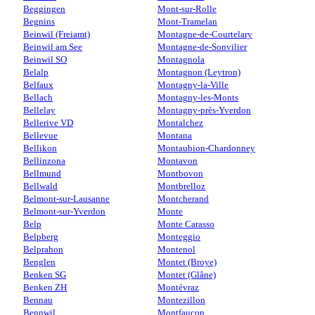
Beggingen
Mont-sur-Rolle
Begnins
Mont-Tramelan
Beinwil (Freiamt)
Montagne-de-Courtelary
Beinwil am See
Montagne-de-Sonvilier
Beinwil SO
Montagnola
Belalp
Montagnon (Leytron)
Belfaux
Montagny-la-Ville
Bellach
Montagny-les-Monts
Bellelay
Montagny-près-Yverdon
Bellerive VD
Montalchez
Bellevue
Montana
Bellikon
Montaubion-Chardonney
Bellinzona
Montavon
Bellmund
Montbovon
Bellwald
Montbrelloz
Belmont-sur-Lausanne
Montcherand
Belmont-sur-Yverdon
Monte
Belp
Monte Carasso
Belpberg
Monteggio
Belprahon
Montenol
Benglen
Montet (Broye)
Benken SG
Montet (Glâne)
Benken ZH
Montévraz
Bennau
Montezillon
Bennwil
Montfaucon