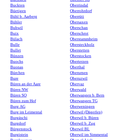
Buckten
Oberrindal
Büetigen
Oberrohrdorf
Bühl b. Aarberg
Oberrüti
Bühler
Obersaxen
Buhwil
Oberschan
Buix
Oberschrot
Bülach
Oberstammheim
Bulle
Obersteckholz
Bullet
Oberstetten
Bünzen
Oberstocken
Buochs
Oberterzen
Buonas
Oberthal
Bürchen
Oberurnen
Bure
Oberuzwil
Büren an der Aare
Obervaz
Büren NW
Oberwald
Büren SO
Oberwangen b. Bern
Büren zum Hof
Oberwangen TG
Burg AG
Oberweningen
Burg im Leimental
Oberwil (Dägerlen)
Burgäschi
Oberwil b. Büren
Burgdorf
Oberwil b. Zug
Bürgenstock
Oberwil BL
Burgistein
Oberwil im Simmental