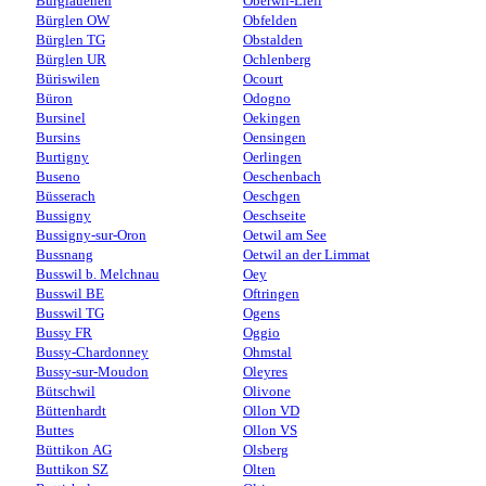
Burglauenen
Oberwil-Lieli
Bürglen OW
Obfelden
Bürglen TG
Obstalden
Bürglen UR
Ochlenberg
Büriswilen
Ocourt
Büron
Odogno
Bursinel
Oekingen
Bursins
Oensingen
Burtigny
Oerlingen
Buseno
Oeschenbach
Büsserach
Oeschgen
Bussigny
Oeschseite
Bussigny-sur-Oron
Oetwil am See
Bussnang
Oetwil an der Limmat
Busswil b. Melchnau
Oey
Busswil BE
Oftringen
Busswil TG
Ogens
Bussy FR
Oggio
Bussy-Chardonney
Ohmstal
Bussy-sur-Moudon
Oleyres
Bütschwil
Olivone
Büttenhardt
Ollon VD
Buttes
Ollon VS
Büttikon AG
Olsberg
Buttikon SZ
Olten