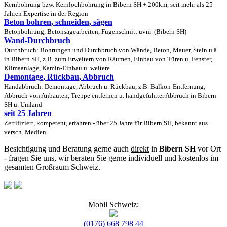
Kernbohrung bzw. Kernlochbohrung in Bibern SH + 200km, seit mehr als 25
Jahren Expertise in der Region
Beton bohren, schneiden, sägen
Betonbohrung, Betonsägearbeiten, Fugenschnitt uvm. (Bibern SH)
Wand-Durchbruch
Durchbruch: Bohrungen und Durchbruch von Wände, Beton, Mauer, Stein u.ä
in Bibern SH, z.B. zum Erweitern von Räumen, Einbau von Türen u. Fenster,
Klimaanlage, Kamin-Einbau u. weitere
Demontage, Rückbau, Abbruch
Handabbruch: Demontage, Abbruch u. Rückbau, z.B. Balkon-Entfernung,
Abbruch von Anbauten, Treppe entfernen u. handgeführter Abbruch in Bibern
SH u. Umland
seit 25 Jahren
Zertifiziert, kompetent, erfahren - über 25 Jahre für Bibern SH, bekannt aus
versch. Medien
Besichtigung und Beratung gerne auch
direkt
in
Bibern SH
vor Ort
- fragen Sie uns, wir beraten Sie gerne individuell und kostenlos im
gesamten Großraum Schweiz.
Mobil Schweiz:
(0176) 668 798 44