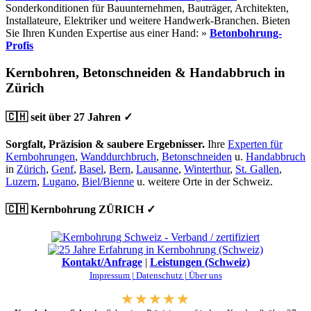
Sonderkonditionen für Bauunternehmen, Bauträger, Architekten,
Installateure, Elektriker und weitere Handwerk-Branchen. Bieten
Sie Ihren Kunden Expertise aus einer Hand: »
Betonbohrung-
Profis
Kernbohren, Betonschneiden & Handabbruch in
Zürich
🇨🇭 seit über 27 Jahren ✓
Sorgfalt, Präzision & saubere Ergebnisser.
Ihre
Experten für
Kernbohrungen
,
Wanddurchbruch
,
Betonschneiden
u.
Handabbruch
in
Zürich
,
Genf
,
Basel
,
Bern
,
Lausanne
,
Winterthur
,
St. Gallen
,
Luzern
,
Lugano
,
Biel/Bienne
u. weitere Orte in der Schweiz.
🇨🇭 Kernbohrung ZÜRICH ✓
Kontakt/Anfrage
|
Leistungen (Schweiz)
Impressum |
Datenschutz |
Über uns