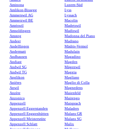
Aminona
Luzern-Süd
Amlikon-Bissegg
Lyss
Ammerswil AG
Lyssach
Ammerzwil BE
Macolin
Amriswil
Madetswil
Amsoldingen
Madiswil
Amsteg
Madonna del Piano
Andeer
Madrano
Andelfingen
Mädris-Vermol
Andermatt
Madulain
Andhausen
Magadino
Andiast
Magden
Andwil SG
Mägenwil
Andwil TG
Maggia
Anglikon
Magliaso
Anières
Maglio di Colla
Anwil
Magnedens
Anzère
Maienfeld
Anzonico
Mairengo
Appenzell
Maisprach
Appenzell Eggerstanden
Maladers
Appenzell Enggenhütten
Malans GR
Appenzell Meistersrüte
Malans SG
Appenzell Schlatt
Malix