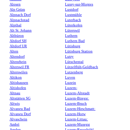
Alosen
Lussy-sur-Morges
Alp Grüm
Lustdorf
Alpnach Dorf
Lustmühle
Alpnachstad
Luterbach
Alpthal
Lüterkofen
Alt St. Johann
Lüterswil
Altbüron
Luthern
Altdorf SH
Luthern Bad
Altdorf UR
Lütisburg
Alten
Lütisburg Station
Altendorf
Lutry
Altenrhein
Lütschental
Alterswil FR
Lützelflüh-Goldbach
Alterswilen
Lutzenberg
Altikon
Luven
Altishausen
Luzein
Altishofen
Luzern-
Altnau
Luzern-Altstadt
Altstätten SG
Luzern-Biregg:
Altwis
Luzern-Bruch
Alvaneu Bad
Luzern-Hirschmatt:
Alvaneu Dorf
Luzern-Horw
Alvaschein
Luzern-Littau:
Ambrì
Luzern-Musegg
Amden
Luzern-Reussbühl