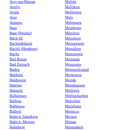
Avry-sur-Matran
Melide
Avully
Mellikon
Axalp
Mellingen
Ayer
Mels
Azmoos
Meltingen
Baar
Mendrisio
Baar (Nendaz)
Ménières
Bäch SZ
Menzberg
Bachenbülach
Menzengrüt
Bächli (Hemberg)
Menziken
Bachs
Menzingen
Bad Ragaz
Menznau
Bad Zurzach
Menzonio
Baden
Merenschwand
Baldegg
Mergoscia
Baldingen
Meride
Balerna
Merishausen
Balgach
Merligen
Ballaigues
Merlischachen
Ballens
Mervelier
Ballmoos
Merzligen
Ballwil
Mesocco
Balm b. Günsberg
Messen
Balm b. Messen
Mettau
Balmberg
Mettembert