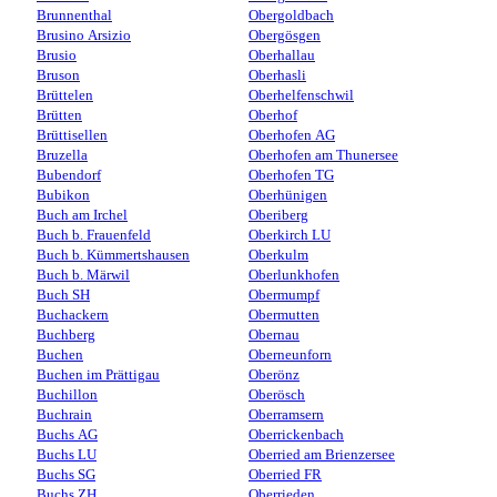
Brunnenthal
Obergoldbach
Brusino Arsizio
Obergösgen
Brusio
Oberhallau
Bruson
Oberhasli
Brüttelen
Oberhelfenschwil
Brütten
Oberhof
Brüttisellen
Oberhofen AG
Bruzella
Oberhofen am Thunersee
Bubendorf
Oberhofen TG
Bubikon
Oberhünigen
Buch am Irchel
Oberiberg
Buch b. Frauenfeld
Oberkirch LU
Buch b. Kümmertshausen
Oberkulm
Buch b. Märwil
Oberlunkhofen
Buch SH
Obermumpf
Buchackern
Obermutten
Buchberg
Obernau
Buchen
Oberneunforn
Buchen im Prättigau
Oberönz
Buchillon
Oberösch
Buchrain
Oberramsern
Buchs AG
Oberrickenbach
Buchs LU
Oberried am Brienzersee
Buchs SG
Oberried FR
Buchs ZH
Oberrieden