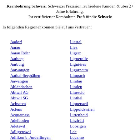
Kernbohrung Schweiz
: Schweizer Präzision, zufriedene Kunden & über 27
Jahre Erfahrung.
Ihr zertifizierter Kernbohren-Profi für die
Schweiz
In folgenden Regionenkönnen Sie auf uns vertrauen:
Aadorf
Liestal
Aarau
Liez
Aarau Rohr
Ligerz
Aarberg
Lignerolle
Aarburg
Lignières
Aarwangen
Ligornetto
Aathal-Seegräben
Limpach
Aawangen
Lindau
Abländschen
Linden
Abtwil AG
Linescio
Abtwil SG
Linthal
Achseten
Lipperswil
Aclens
Lippoldswilen
Acquarossa
Littenheid
Adelboden
Litzirüti
Adetswil
Lobsigen
Adligenswil
Loc
Adlikon b. Andelfingen
Locarno