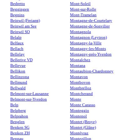
Bedretto
Mont-Soleil
Beggingen
Mont-sur-Rolle
Begnins
Mont-Tramelan
Beinwil (Freiamt)
Montagne-de-Courtelary
Beinwil am See
Montagne-de-Sonvilier
Beinwil SO
Montagnola
Belalp
Montagnon (Leytron)
Belfaux
Montagny-la-Ville
Bellach
Montagny-les-Monts
Bellelay
Montagny-près-Yverdon
Bellerive VD
Montalchez
Bellevue
Montana
Bellikon
Montaubion-Chardonney
Bellinzona
Montavon
Bellmund
Montbovon
Bellwald
Montbrelloz
Belmont-sur-Lausanne
Montcherand
Belmont-sur-Yverdon
Monte
Belp
Monte Carasso
Belpberg
Monteggio
Belprahon
Montenol
Benglen
Montet (Broye)
Benken SG
Montet (Glâne)
Benken ZH
Montévraz
Bennau
Montezillon