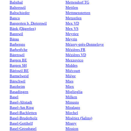
Balsthal
Mettendorf TG
Balterswil
Mettlen
Baltschieder
Mettmenstetten
Banco
Metzerlen
Bangerten b. Dieterswil
Mex VD
Bänk (Dägerlen)
Mex VS
Bannwil
Meyriez
Bärau
Meyrin
Barbengo
Mézery-près-Donneloye
Barberêche
Mézières FR
Bäretswil
Mézières VD
Bargen BE
Mezzovico
Bargen SH
Middes
Bäriswil BE
Miécourt
Barmelweid
Miège
Bärschwil
Mies
Barzheim
Miex
Basadingen
Miglieglia
Basel
Milken
Basel-Altstadt
Minusio
Basel-Am Ring
Miralago
Basel-Bachletten
Mirchel
Basel-Bruderholz
Misériez (Salins)
Basel-Gotthelf
Misery
Basel-Grossbasel
Mission