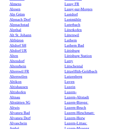
Almens
Lussy FR
Alosen
Lussy-sur-Morges
Alp Grüm
Lustdorf
Alpnach Dorf
Lustmühle
Alpnachstad
Luterbach
Alpthal
Lüterkofen
Alt St. Johann
Lüterswil
Altbüron
Luthern
Altdorf SH
Luthern Bad
Altdorf UR
Lütisburg
Alten
Lütisburg Station
Altendorf
Lutry
Altenrhein
Lütschental
Alterswil FR
Lützelflüh-Goldbach
Alterswilen
Lutzenberg
Altikon
Luven
Altishausen
Luzein
Altishofen
Luzern-
Altnau
Luzern-Altstadt
Altstätten SG
Luzern-Biregg:
Altwis
Luzern-Bruch
Alvaneu Bad
Luzern-Hirschmatt:
Alvaneu Dorf
Luzern-Horw
Alvaschein
Luzern-Littau:
Ambrì
Luzern-Musegg