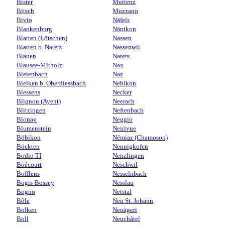
Bister
Muttenz
Bitsch
Muzzano
Bivio
Näfels
Blankenburg
Nänikon
Blatten (Lötschen)
Nassen
Blatten b. Naters
Nassenwil
Blauen
Naters
Blausee-Mitholz
Nax
Bleienbach
Naz
Bleiken b. Oberdiessbach
Nebikon
Blessens
Necker
Blignou (Ayent)
Neerach
Blitzingen
Neftenbach
Blonay
Neggio
Blumenstein
Neirivue
Böbikon
Némiaz (Chamoson)
Böckten
Nennigkofen
Bodio TI
Nenzlingen
Boécourt
Neschwil
Bofflens
Nesselnbach
Bogis-Bossey
Nesslau
Bogno
Netstal
Bôle
Neu St. Johann
Bolken
Neuägeri
Boll
Neuchâtel