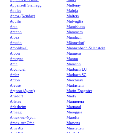
Appenzell Steinegg
Malleray
Apples
Maloja
Aproz (Nendaz)
Malters
Aquila
Malvaglia
Aran
Mamishaus
Aranno
Mammern
Arbaz
Mandach
Arbedo
Männedorf
Arboldswil
Mannenbach-Salenstein
Arbon
Mannens
Arcegno
Manno
Arch
Maracon
Arconciel
Marbach LU
Ardez
Marbach SG
Ardon
Marchissy
Areuse
Mariastein
Argnou (Ayent)
Marin-Epagnier
Arisdorf
Marly
Aristau
Marmorera
Arlesheim
Marnand
Arnegg
Maroggia
Arnex-sur-Nyon
Marolta
Arnex-sur-Orbe
Marsens
Arni AG
Märstetten