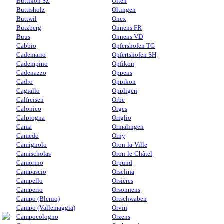
Buttikon SZ
Olten
Buttisholz
Oltingen
Buttwil
Onex
Bützberg
Onnens FR
Buus
Onnens VD
Cabbio
Opfershofen TG
Cademario
Opfertshofen SH
Cadempino
Opfikon
Cadenazzo
Oppens
Cadro
Oppikon
Cagiallo
Oppligen
Calfreisen
Orbe
Calonico
Orges
Calpiogna
Origlio
Cama
Ormalingen
Camedo
Orny
Camignolo
Oron-la-Ville
Camischolas
Oron-le-Châtel
Camorino
Orpund
Campascio
Orselina
Campello
Orsières
Camperio
Orsonnens
Campo (Blenio)
Ortschwaben
Campo (Vallemaggia)
Orvin
Campocologno
Orzens