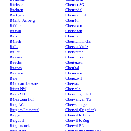
Büchslen
Oberriet SG
Buckten
Oberrindal
Büetigen
Oberrohrdorf
Bühl b. Aarberg
Oberrüti
Bühler
Obersaxen
Buhwil
Oberschan
Buix
Oberschrot
Bülach
Oberstammheim
Bulle
Obersteckholz
Bullet
Oberstetten
Bünzen
Oberstocken
Buochs
Oberterzen
Buonas
Oberthal
Bürchen
Oberurnen
Bure
Oberuzwil
Büren an der Aare
Obervaz
Büren NW
Oberwald
Büren SO
Oberwangen b. Bern
Büren zum Hof
Oberwangen TG
Burg AG
Oberweningen
Burg im Leimental
Oberwil (Dägerlen)
Burgäschi
Oberwil b. Büren
Burgdorf
Oberwil b. Zug
Bürgenstock
Oberwil BL
Burgistein
Oberwil im Simmental