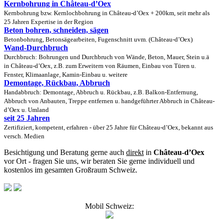
Kernbohrung in Château-d’Oex
Kernbohrung bzw. Kernlochbohrung in Château-d’Oex + 200km, seit mehr als
25 Jahren Expertise in der Region
Beton bohren, schneiden, sägen
Betonbohrung, Betonsägearbeiten, Fugenschnitt uvm. (Château-d’Oex)
Wand-Durchbruch
Durchbruch: Bohrungen und Durchbruch von Wände, Beton, Mauer, Stein u.ä
in Château-d’Oex, z.B. zum Erweitern von Räumen, Einbau von Türen u.
Fenster, Klimaanlage, Kamin-Einbau u. weitere
Demontage, Rückbau, Abbruch
Handabbruch: Demontage, Abbruch u. Rückbau, z.B. Balkon-Entfernung,
Abbruch von Anbauten, Treppe entfernen u. handgeführter Abbruch in Château-
d’Oex u. Umland
seit 25 Jahren
Zertifiziert, kompetent, erfahren - über 25 Jahre für Château-d’Oex, bekannt aus
versch. Medien
Besichtigung und Beratung gerne auch
direkt
in
Château-d’Oex
vor Ort - fragen Sie uns, wir beraten Sie gerne individuell und
kostenlos im gesamten Großraum Schweiz.
Mobil Schweiz: