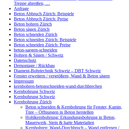
Treppe abreißen, …
Anfrage
Beton Abbruch Zürich: Beispiele
Beton Abbruch Zürich: Preise
Beton bohren Zürich
Beton sägen Zürich
Beton schneiden Zürich
Beton schneiden Zürich: Beispiele
Beton schneiden Zürich: Preise
beton-saegen-schneiden
Bohren & Sägen / Schweiz
Datenschutz
Demontage / Rückbau
Diament-Bohrtechnik Schweiz – DBT Schweiz
Fenster erweitern / vergrößern, Wand & Beton sägen
Impressum
kernbohren-betonschneiden-wand-durchbrechen
Kernbohrung Schweiz
Kernbohrung Schweiz
Kernbohrung Zürich
Beton schneiden & Kernbohrung für Fenster, Kamin,
Türe – Öffnungen in Beton herstellen
Hohlkernbohrung: Erkundungsbohrung in Beton,
Mauerwerk, Stein & harte Materialien
Kernbohren: Wand-Durchbruch – Wand entfernen /