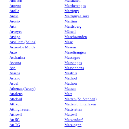
Arni BE
Marthalen
Arogno
Martherenges
Arolla
Martigny
Arosa
Martigny-Croix
Arosio
Martina
Arth
Martisberg
Arveyes
Märwil
Arvigo
Maschwanden
Arvillard (Salins)
Mase
Arzier-Le Muids
Masein
Arzo
Maseltrangen
Ascharina
Massagno
Ascona
Massongex
Asp
Massonnens
Assens
Mastrils
Astano
Mathod
Asuel
Mathon
Athenaz (Avusy)
Matran
Attalens
Matt
Attelwil
Matten (St. Stephan)
Attikon
Matten b. Interlaken
Attinghausen
Mattstetten
Attiswil
Mattwil
Au SG
Matzendorf
Au TG
Matzingen