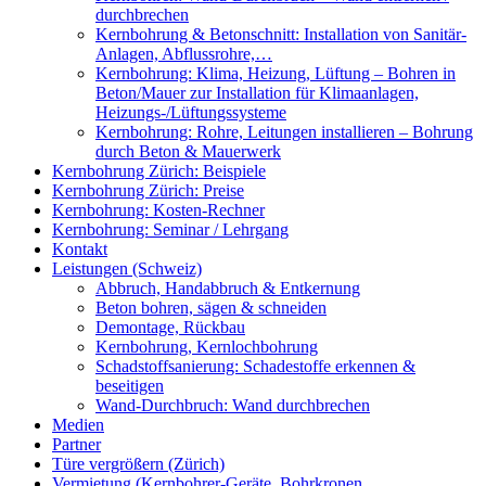
durchbrechen
Kernbohrung & Betonschnitt: Installation von Sanitär-
Anlagen, Abflussrohre,…
Kernbohrung: Klima, Heizung, Lüftung – Bohren in
Beton/Mauer zur Installation für Klimaanlagen,
Heizungs-/Lüftungssysteme
Kernbohrung: Rohre, Leitungen installieren – Bohrung
durch Beton & Mauerwerk
Kernbohrung Zürich: Beispiele
Kernbohrung Zürich: Preise
Kernbohrung: Kosten-Rechner
Kernbohrung: Seminar / Lehrgang
Kontakt
Leistungen (Schweiz)
Abbruch, Handabbruch & Entkernung
Beton bohren, sägen & schneiden
Demontage, Rückbau
Kernbohrung, Kernlochbohrung
Schadstoffsanierung: Schadestoffe erkennen &
beseitigen
Wand-Durchbruch: Wand durchbrechen
Medien
Partner
Türe vergrößern (Zürich)
Vermietung (Kernbohrer-Geräte, Bohrkronen