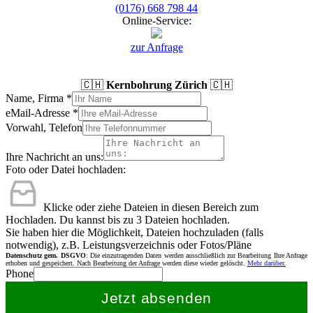
(0176) 668 798 44
Online-Service:
zur Anfrage
🇨🇭
Kernbohrung Zürich
🇨🇭
Name, Firma
*
eMail-Adresse
*
Vorwahl, Telefon
Ihre Nachricht an uns:
Foto oder Datei hochladen:
Klicke oder ziehe Dateien in diesen Bereich zum
Hochladen.
Du kannst bis zu 3 Dateien hochladen.
Sie haben hier die Möglichkeit, Dateien hochzuladen (falls
notwendig), z.B. Leistungsverzeichnis oder Fotos/Pläne
Datenschutz gem. DSGVO
: Die einzutragenden Daten werden ausschließlich zur Bearbeitung Ihre Anfrage
erhoben und gespeichert. Nach Bearbeitung der Anfrage werden diese wieder gelöscht.
Mehr darüber.
Phone
Jetzt absenden