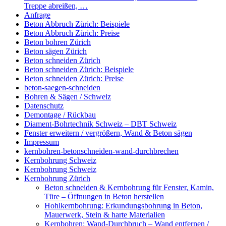
Treppe abreißen, …
Anfrage
Beton Abbruch Zürich: Beispiele
Beton Abbruch Zürich: Preise
Beton bohren Zürich
Beton sägen Zürich
Beton schneiden Zürich
Beton schneiden Zürich: Beispiele
Beton schneiden Zürich: Preise
beton-saegen-schneiden
Bohren & Sägen / Schweiz
Datenschutz
Demontage / Rückbau
Diament-Bohrtechnik Schweiz – DBT Schweiz
Fenster erweitern / vergrößern, Wand & Beton sägen
Impressum
kernbohren-betonschneiden-wand-durchbrechen
Kernbohrung Schweiz
Kernbohrung Schweiz
Kernbohrung Zürich
Beton schneiden & Kernbohrung für Fenster, Kamin,
Türe – Öffnungen in Beton herstellen
Hohlkernbohrung: Erkundungsbohrung in Beton,
Mauerwerk, Stein & harte Materialien
Kernbohren: Wand-Durchbruch – Wand entfernen /