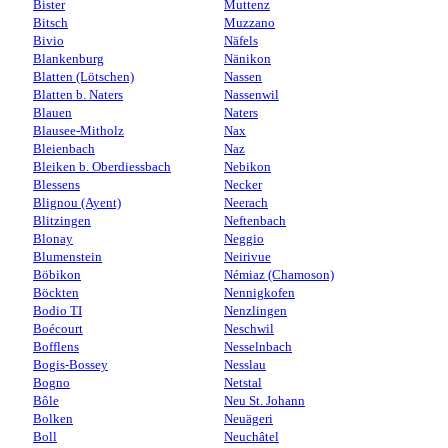
Bister
Muttenz
Bitsch
Muzzano
Bivio
Näfels
Blankenburg
Nänikon
Blatten (Lötschen)
Nassen
Blatten b. Naters
Nassenwil
Blauen
Naters
Blausee-Mitholz
Nax
Bleienbach
Naz
Bleiken b. Oberdiessbach
Nebikon
Blessens
Necker
Blignou (Ayent)
Neerach
Blitzingen
Neftenbach
Blonay
Neggio
Blumenstein
Neirivue
Böbikon
Némiaz (Chamoson)
Böckten
Nennigkofen
Bodio TI
Nenzlingen
Boécourt
Neschwil
Bofflens
Nesselnbach
Bogis-Bossey
Nesslau
Bogno
Netstal
Bôle
Neu St. Johann
Bolken
Neuägeri
Boll
Neuchâtel