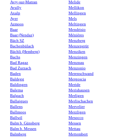
Avry-sur-Matran
Melide
Avully
Mellikon
Axalp
Mellingen
Ayer
Mels
Azmoos
Meltingen
Baar
Mendrisio
Baar (Nendaz)
Ménières
Bäch SZ
Menzberg
Bachenbülach
Menzengrüt
Bächli (Hemberg)
Menziken
Bachs
Menzingen
Bad Ragaz
Menznau
Bad Zurzach
Menzonio
Baden
Merenschwand
Baldegg
Mergoscia
Baldingen
Meride
Balerna
Merishausen
Balgach
Merligen
Ballaigues
Merlischachen
Ballens
Mervelier
Ballmoos
Merzligen
Ballwil
Mesocco
Balm b. Günsberg
Messen
Balm b. Messen
Mettau
Balmberg
Mettembert