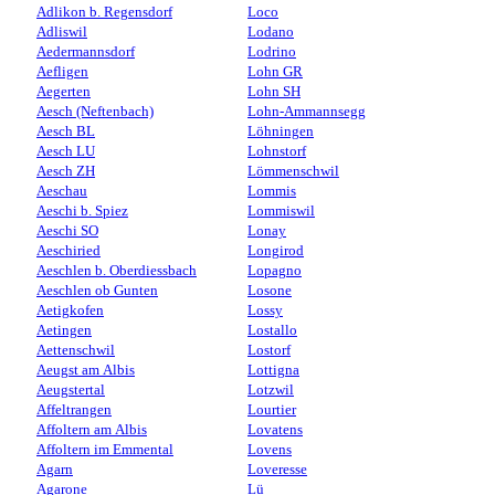
Adlikon b. Regensdorf
Loco
Adliswil
Lodano
Aedermannsdorf
Lodrino
Aefligen
Lohn GR
Aegerten
Lohn SH
Aesch (Neftenbach)
Lohn-Ammannsegg
Aesch BL
Löhningen
Aesch LU
Lohnstorf
Aesch ZH
Lömmenschwil
Aeschau
Lommis
Aeschi b. Spiez
Lommiswil
Aeschi SO
Lonay
Aeschiried
Longirod
Aeschlen b. Oberdiessbach
Lopagno
Aeschlen ob Gunten
Losone
Aetigkofen
Lossy
Aetingen
Lostallo
Aettenschwil
Lostorf
Aeugst am Albis
Lottigna
Aeugstertal
Lotzwil
Affeltrangen
Lourtier
Affoltern am Albis
Lovatens
Affoltern im Emmental
Lovens
Agarn
Loveresse
Agarone
Lü