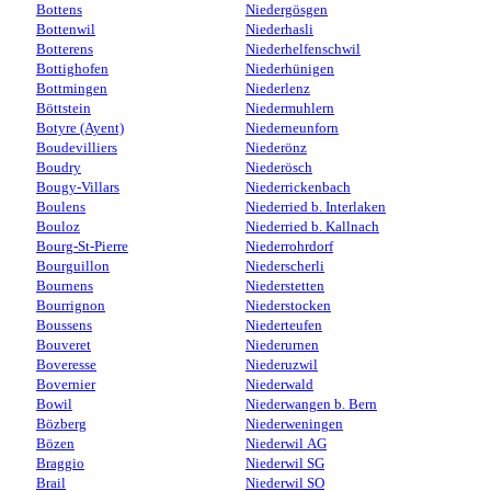
Bottens
Niedergösgen
Bottenwil
Niederhasli
Botterens
Niederhelfenschwil
Bottighofen
Niederhünigen
Bottmingen
Niederlenz
Böttstein
Niedermuhlern
Botyre (Ayent)
Niederneunforn
Boudevilliers
Niederönz
Boudry
Niederösch
Bougy-Villars
Niederrickenbach
Boulens
Niederried b. Interlaken
Bouloz
Niederried b. Kallnach
Bourg-St-Pierre
Niederrohrdorf
Bourguillon
Niederscherli
Bournens
Niederstetten
Bourrignon
Niederstocken
Boussens
Niederteufen
Bouveret
Niederurnen
Boveresse
Niederuzwil
Bovernier
Niederwald
Bowil
Niederwangen b. Bern
Bözberg
Niederweningen
Bözen
Niederwil AG
Braggio
Niederwil SG
Brail
Niederwil SO