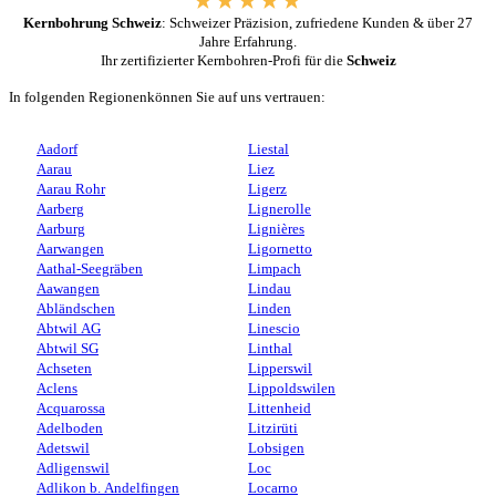
Kernbohrung Schweiz
: Schweizer Präzision, zufriedene Kunden & über 27
Jahre Erfahrung.
Ihr zertifizierter Kernbohren-Profi für die
Schweiz
In folgenden Regionenkönnen Sie auf uns vertrauen:
Aadorf
Liestal
Aarau
Liez
Aarau Rohr
Ligerz
Aarberg
Lignerolle
Aarburg
Lignières
Aarwangen
Ligornetto
Aathal-Seegräben
Limpach
Aawangen
Lindau
Abländschen
Linden
Abtwil AG
Linescio
Abtwil SG
Linthal
Achseten
Lipperswil
Aclens
Lippoldswilen
Acquarossa
Littenheid
Adelboden
Litzirüti
Adetswil
Lobsigen
Adligenswil
Loc
Adlikon b. Andelfingen
Locarno