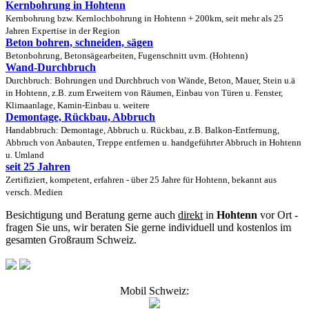
Kernbohrung in Hohtenn
Kernbohrung bzw. Kernlochbohrung in Hohtenn + 200km, seit mehr als 25
Jahren Expertise in der Region
Beton bohren, schneiden, sägen
Betonbohrung, Betonsägearbeiten, Fugenschnitt uvm. (Hohtenn)
Wand-Durchbruch
Durchbruch: Bohrungen und Durchbruch von Wände, Beton, Mauer, Stein u.ä
in Hohtenn, z.B. zum Erweitern von Räumen, Einbau von Türen u. Fenster,
Klimaanlage, Kamin-Einbau u. weitere
Demontage, Rückbau, Abbruch
Handabbruch: Demontage, Abbruch u. Rückbau, z.B. Balkon-Entfernung,
Abbruch von Anbauten, Treppe entfernen u. handgeführter Abbruch in Hohtenn
u. Umland
seit 25 Jahren
Zertifiziert, kompetent, erfahren - über 25 Jahre für Hohtenn, bekannt aus
versch. Medien
Besichtigung und Beratung gerne auch
direkt
in
Hohtenn
vor Ort -
fragen Sie uns, wir beraten Sie gerne individuell und kostenlos im
gesamten Großraum Schweiz.
Mobil Schweiz: