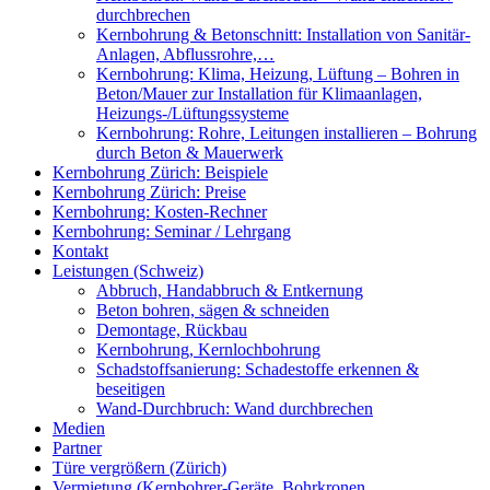
durchbrechen
Kernbohrung & Betonschnitt: Installation von Sanitär-
Anlagen, Abflussrohre,…
Kernbohrung: Klima, Heizung, Lüftung – Bohren in
Beton/Mauer zur Installation für Klimaanlagen,
Heizungs-/Lüftungssysteme
Kernbohrung: Rohre, Leitungen installieren – Bohrung
durch Beton & Mauerwerk
Kernbohrung Zürich: Beispiele
Kernbohrung Zürich: Preise
Kernbohrung: Kosten-Rechner
Kernbohrung: Seminar / Lehrgang
Kontakt
Leistungen (Schweiz)
Abbruch, Handabbruch & Entkernung
Beton bohren, sägen & schneiden
Demontage, Rückbau
Kernbohrung, Kernlochbohrung
Schadstoffsanierung: Schadestoffe erkennen &
beseitigen
Wand-Durchbruch: Wand durchbrechen
Medien
Partner
Türe vergrößern (Zürich)
Vermietung (Kernbohrer-Geräte, Bohrkronen