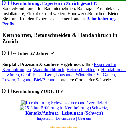
🇨🇭 Kernbohrung: Experten in Zürich gesucht?
Sonderkonditionen für Bauunternehmen, Bauträger, Architekten,
Installateure, Elektriker und weitere Handwerk-Branchen. Bieten
Sie Ihren Kunden Expertise aus einer Hand: »
Betonbohrung-
Profis
Kernbohren, Betonschneiden & Handabbruch in
Zürich
🇨🇭 seit über 27 Jahren ✓
Sorgfalt, Präzision & saubere Ergebnisser.
Ihre
Experten für
Kernbohrungen
,
Wanddurchbruch
,
Betonschneiden
u.
Handabbruch
in
Zürich
,
Genf
,
Basel
,
Bern
,
Lausanne
,
Winterthur
,
St. Gallen
,
Luzern
,
Lugano
,
Biel/Bienne
u. weitere Orte in der Schweiz.
🇨🇭 Kernbohrung ZÜRICH ✓
Kontakt/Anfrage
|
Leistungen (Schweiz)
Impressum |
Datenschutz |
Über uns