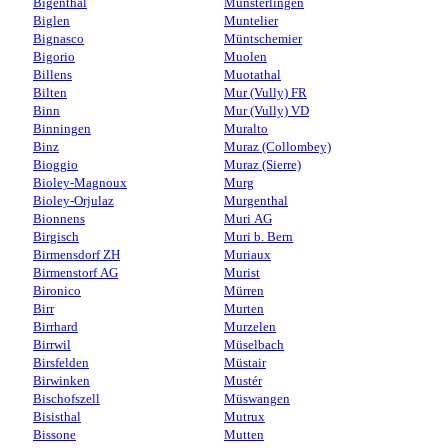
Bigenthal
Münsterlingen
Biglen
Muntelier
Bignasco
Müntschemier
Bigorio
Muolen
Billens
Muotathal
Bilten
Mur (Vully) FR
Binn
Mur (Vully) VD
Binningen
Muralto
Binz
Muraz (Collombey)
Bioggio
Muraz (Sierre)
Bioley-Magnoux
Murg
Bioley-Orjulaz
Murgenthal
Bionnens
Muri AG
Birgisch
Muri b. Bern
Birmensdorf ZH
Muriaux
Birmenstorf AG
Murist
Bironico
Mürren
Birr
Murten
Birrhard
Murzelen
Birrwil
Müselbach
Birsfelden
Müstair
Birwinken
Mustér
Bischofszell
Müswangen
Bisisthal
Mutrux
Bissone
Mutten