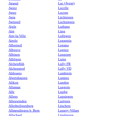
Agasul
Luc (Ayent)
Agiez
Lucelle
Agno
Lucens
Agra
Lüchingen
Agriswil
Luchsingen
Aigle
Ludiano
Aïre
Lüen
Aire-la-Ville
Lufingen
Airolo
Lugaggia
Alberswil
Lugano
Albeuve
Lugnez
Albinen
Lugnorre
Albligen
Luins
Alchenflüh
Lully FR
Alchenstorf
Lully VD
Aldesago
Lumbrein
Algetshausen
Lumino
Alikon
Lunden
Allaman
Lungern
Alle
Lupfig
Allens
Lupsingen
Allenwinden
Lurtigen
Allerheiligenberg
Lüscherz
Allmendingen b. Bern
Lussery-Villars
Allschwil
Lüsslingen