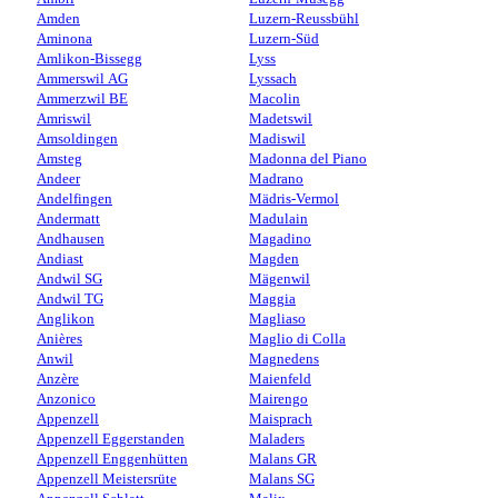
Amden
Luzern-Reussbühl
Aminona
Luzern-Süd
Amlikon-Bissegg
Lyss
Ammerswil AG
Lyssach
Ammerzwil BE
Macolin
Amriswil
Madetswil
Amsoldingen
Madiswil
Amsteg
Madonna del Piano
Andeer
Madrano
Andelfingen
Mädris-Vermol
Andermatt
Madulain
Andhausen
Magadino
Andiast
Magden
Andwil SG
Mägenwil
Andwil TG
Maggia
Anglikon
Magliaso
Anières
Maglio di Colla
Anwil
Magnedens
Anzère
Maienfeld
Anzonico
Mairengo
Appenzell
Maisprach
Appenzell Eggerstanden
Maladers
Appenzell Enggenhütten
Malans GR
Appenzell Meistersrüte
Malans SG