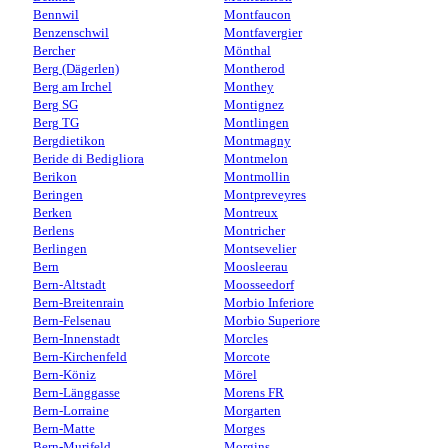
Bennwil
Montfaucon
Benzenschwil
Montfavergier
Bercher
Mönthal
Berg (Dägerlen)
Montherod
Berg am Irchel
Monthey
Berg SG
Montignez
Berg TG
Montlingen
Bergdietikon
Montmagny
Beride di Bedigliora
Montmelon
Berikon
Montmollin
Beringen
Montpreveyres
Berken
Montreux
Berlens
Montricher
Berlingen
Montsevelier
Bern
Moosleerau
Bern-Altstadt
Moosseedorf
Bern-Breitenrain
Morbio Inferiore
Bern-Felsenau
Morbio Superiore
Bern-Innenstadt
Morcles
Bern-Kirchenfeld
Morcote
Bern-Köniz
Mörel
Bern-Länggasse
Morens FR
Bern-Lorraine
Morgarten
Bern-Matte
Morges
Bern-Murifeld
Morgins