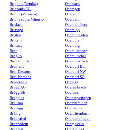
Brignon (Nendaz)
Oberaach
Brinzauls GR
Oberägeri
Brione (Verzasca)
Oberarth
Brione sopra Minusio
Oberbalm
Brislach
Oberbalmberg
Brissago
Oberbipp
Bristen
Oberbuchsiten
Brittern
Oberbüren
Brittnau
Oberburg
Broc
Oberbussnang
Broglio
Oberbütschel
Bronschhofen
Oberdiessbach
Brontallo
Oberdorf BL
Brot-Dessous
Oberdorf NW
Brot-Plamboz
Oberdorf SO
Bruderholz
Oberegg
Brugg AG
Oberembrach
Brügg BE
Oberems
Brügglen
Oberengstringen
Brülisau
Oberentfelden
Brunegg
Oberflachs
Brünig
Oberfrittenbach
Brünisried
Obergerlafingen
Brunnadern
Obergesteln
Brunnen
Oberglatt ZH