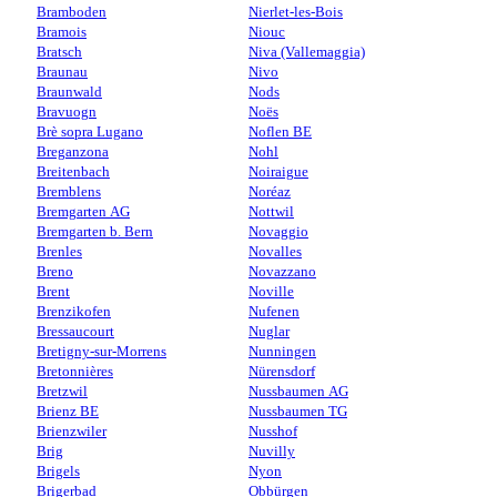
Bramboden
Nierlet-les-Bois
Bramois
Niouc
Bratsch
Niva (Vallemaggia)
Braunau
Nivo
Braunwald
Nods
Bravuogn
Noës
Brè sopra Lugano
Noflen BE
Breganzona
Nohl
Breitenbach
Noiraigue
Bremblens
Noréaz
Bremgarten AG
Nottwil
Bremgarten b. Bern
Novaggio
Brenles
Novalles
Breno
Novazzano
Brent
Noville
Brenzikofen
Nufenen
Bressaucourt
Nuglar
Bretigny-sur-Morrens
Nunningen
Bretonnières
Nürensdorf
Bretzwil
Nussbaumen AG
Brienz BE
Nussbaumen TG
Brienzwiler
Nusshof
Brig
Nuvilly
Brigels
Nyon
Brigerbad
Obbürgen