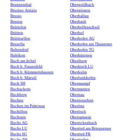
Brunnenthal
Obergoldbach
Brusino Arsizio
Obergösgen
Brusio
Oberhallau
Bruson
Oberhasli
Brüttelen
Oberhelfenschwil
Brütten
Oberhof
Brüttisellen
Oberhofen AG
Bruzella
Oberhofen am Thunersee
Bubendorf
Oberhofen TG
Bubikon
Oberhünigen
Buch am Irchel
Oberiberg
Buch b. Frauenfeld
Oberkirch LU
Buch b. Kümmertshausen
Oberkulm
Buch b. Märwil
Oberlunkhofen
Buch SH
Obermumpf
Buchackern
Obermutten
Buchberg
Obernau
Buchen
Oberneunforn
Buchen im Prättigau
Oberönz
Buchillon
Oberösch
Buchrain
Oberramsern
Buchs AG
Oberrickenbach
Buchs LU
Oberried am Brienzersee
Buchs SG
Oberried FR
Buchs ZH
Oberrieden