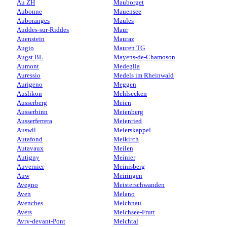
Au ZH
Mauborget
Aubonne
Mauensee
Auboranges
Maules
Auddes-sur-Riddes
Maur
Auenstein
Mauraz
Augio
Mauren TG
Augst BL
Mayens-de-Chamoson
Aumont
Medeglia
Auressio
Medels im Rheinwald
Aurigeno
Meggen
Auslikon
Mehlsecken
Ausserberg
Meien
Ausserbinn
Meienberg
Ausserferrera
Meienried
Auswil
Meierskappel
Autafond
Meikirch
Autavaux
Meilen
Autigny
Meinier
Auvernier
Meinisberg
Auw
Meiringen
Avegno
Meisterschwanden
Aven
Melano
Avenches
Melchnau
Avers
Melchsee-Frutt
Avry-devant-Pont
Melchtal