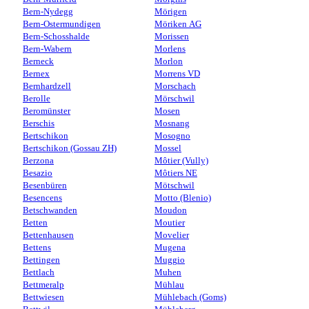
Bern-Nydegg
Mörigen
Bern-Ostermundigen
Möriken AG
Bern-Schosshalde
Morissen
Bern-Wabern
Morlens
Berneck
Morlon
Bernex
Morrens VD
Bernhardzell
Morschach
Berolle
Mörschwil
Beromünster
Mosen
Berschis
Mosnang
Bertschikon
Mosogno
Bertschikon (Gossau ZH)
Mossel
Berzona
Môtier (Vully)
Besazio
Môtiers NE
Besenbüren
Mötschwil
Besencens
Motto (Blenio)
Betschwanden
Moudon
Betten
Moutier
Bettenhausen
Movelier
Bettens
Mugena
Bettingen
Muggio
Bettlach
Muhen
Bettmeralp
Mühlau
Bettwiesen
Mühlebach (Goms)