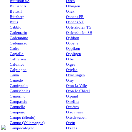
Buttikon SZ
Olten
Buttisholz
Oltingen
Buttwil
Onex
Bützberg
Onnens FR
Buus
Onnens VD
Cabbio
Opfershofen TG
Cademario
Opfertshofen SH
Cadempino
Opfikon
Cadenazzo
Oppens
Cadro
Oppikon
Cagiallo
Oppligen
Calfreisen
Orbe
Calonico
Orges
Calpiogna
Origlio
Cama
Ormalingen
Camedo
Orny
Camignolo
Oron-la-Ville
Camischolas
Oron-le-Châtel
Camorino
Orpund
Campascio
Orselina
Campello
Orsières
Camperio
Orsonnens
Campo (Blenio)
Ortschwaben
Campo (Vallemaggia)
Orvin
Campocologno
Orzens