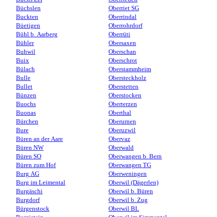
Büchslen
Oberriet SG
Buckten
Oberrindal
Büetigen
Oberrohrdorf
Bühl b. Aarberg
Oberrüti
Bühler
Obersaxen
Buhwil
Oberschan
Buix
Oberschrot
Bülach
Oberstammheim
Bulle
Obersteckholz
Bullet
Oberstetten
Bünzen
Oberstocken
Buochs
Oberterzen
Buonas
Oberthal
Bürchen
Oberurnen
Bure
Oberuzwil
Büren an der Aare
Obervaz
Büren NW
Oberwald
Büren SO
Oberwangen b. Bern
Büren zum Hof
Oberwangen TG
Burg AG
Oberweningen
Burg im Leimental
Oberwil (Dägerlen)
Burgäschi
Oberwil b. Büren
Burgdorf
Oberwil b. Zug
Bürgenstock
Oberwil BL