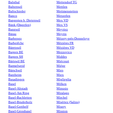
Balsthal
Mettendorf TG
Balterswil
Mettlen
Baltschieder
Mettmenstetten
Banco
Metzerlen
Bangerten b. Dieterswil
Mex VD
Bänk (Dägerlen)
Mex VS
Bannwil
Meyriez
Bärau
Meyrin
Barbengo
Mézery-près-Donneloye
Barberêche
Mézières FR
Bäretswil
Mézières VD
Bargen BE
Mezzovico
Bargen SH
Middes
Bäriswil BE
Miécourt
Barmelweid
Miège
Bärschwil
Mies
Barzheim
Miex
Basadingen
Miglieglia
Basel
Milken
Basel-Altstadt
Minusio
Basel-Am Ring
Miralago
Basel-Bachletten
Mirchel
Basel-Bruderholz
Misériez (Salins)
Basel-Gotthelf
Misery
Basel-Grossbasel
Mission