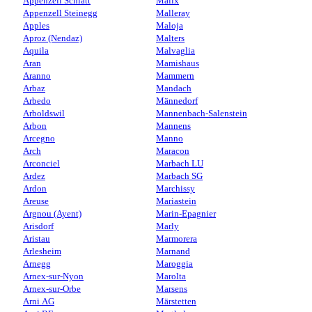
Appenzell Schlatt
Malix
Appenzell Steinegg
Malleray
Apples
Maloja
Aproz (Nendaz)
Malters
Aquila
Malvaglia
Aran
Mamishaus
Aranno
Mammern
Arbaz
Mandach
Arbedo
Männedorf
Arboldswil
Mannenbach-Salenstein
Arbon
Mannens
Arcegno
Manno
Arch
Maracon
Arconciel
Marbach LU
Ardez
Marbach SG
Ardon
Marchissy
Areuse
Mariastein
Argnou (Ayent)
Marin-Epagnier
Arisdorf
Marly
Aristau
Marmorera
Arlesheim
Marnand
Arnegg
Maroggia
Arnex-sur-Nyon
Marolta
Arnex-sur-Orbe
Marsens
Arni AG
Märstetten