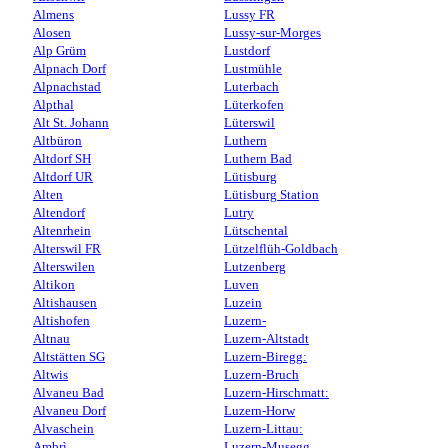
Almens
Lussy FR
Alosen
Lussy-sur-Morges
Alp Grüm
Lustdorf
Alpnach Dorf
Lustmühle
Alpnachstad
Luterbach
Alpthal
Lüterkofen
Alt St. Johann
Lüterswil
Altbüron
Luthern
Altdorf SH
Luthern Bad
Altdorf UR
Lütisburg
Alten
Lütisburg Station
Altendorf
Lutry
Altenrhein
Lütschental
Alterswil FR
Lützelflüh-Goldbach
Alterswilen
Lutzenberg
Altikon
Luven
Altishausen
Luzein
Altishofen
Luzern-
Altnau
Luzern-Altstadt
Altstätten SG
Luzern-Biregg:
Altwis
Luzern-Bruch
Alvaneu Bad
Luzern-Hirschmatt:
Alvaneu Dorf
Luzern-Horw
Alvaschein
Luzern-Littau:
Ambrì
Luzern-Musegg