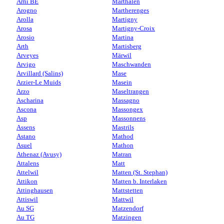
Arni BE
Marthalen
Arogno
Martherenges
Arolla
Martigny
Arosa
Martigny-Croix
Arosio
Martina
Arth
Martisberg
Arveyes
Märwil
Arvigo
Maschwanden
Arvillard (Salins)
Mase
Arzier-Le Muids
Masein
Arzo
Maseltrangen
Ascharina
Massagno
Ascona
Massongex
Asp
Massonnens
Assens
Mastrils
Astano
Mathod
Asuel
Mathon
Athenaz (Avusy)
Matran
Attalens
Matt
Attelwil
Matten (St. Stephan)
Attikon
Matten b. Interlaken
Attinghausen
Mattstetten
Attiswil
Mattwil
Au SG
Matzendorf
Au TG
Matzingen