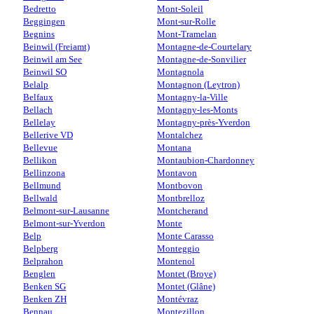
Bedretto
Mont-Soleil
Beggingen
Mont-sur-Rolle
Begnins
Mont-Tramelan
Beinwil (Freiamt)
Montagne-de-Courtelary
Beinwil am See
Montagne-de-Sonvilier
Beinwil SO
Montagnola
Belalp
Montagnon (Leytron)
Belfaux
Montagny-la-Ville
Bellach
Montagny-les-Monts
Bellelay
Montagny-près-Yverdon
Bellerive VD
Montalchez
Bellevue
Montana
Bellikon
Montaubion-Chardonney
Bellinzona
Montavon
Bellmund
Montbovon
Bellwald
Montbrelloz
Belmont-sur-Lausanne
Montcherand
Belmont-sur-Yverdon
Monte
Belp
Monte Carasso
Belpberg
Monteggio
Belprahon
Montenol
Benglen
Montet (Broye)
Benken SG
Montet (Glâne)
Benken ZH
Montévraz
Bennau
Montezillon