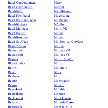
Basel-Gundeldingen
Missy
Basel-Hirzbrunnen
Mitlödi
Basel-Iselin
Mittelhäusern
Basel-Kleinbasel
Mogelsberg
Basel-Kleinhüningen
Moghegno
Basel-Klybeck
Möhlin
Basel-Matthäus
Moiry VD
Basel-Riehen
Molare
Basel-Rosental
Moleno
Basel-St. Alban
Moléson-sur-Gruyères
Basse-Nendaz
Molinis
Bassecourt
Mollens VD
Bassersdorf
Mollens VS
Bassins
Mollie-Margot
Bätterkinden
Mollis
Bättwil
Molondin
Bauen
Mols
Baulmes
Mon
Bauma
Mönchaltorf
Bavois
Moneto
Bazenheid
Monible
Beatenberg
Monnaz
Beckenried
Mont-Crosin
Bedano
Mont-de-Buttes
Bedigliora
Mont-la-Ville