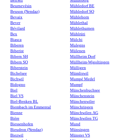
Bettwil
Mühleberg
Beurnevésin
Mühledorf BE
Beuson (Nendaz)
Mühledorf SO
Bevaix
Mühlehorn
Bever
Mühlethal
Bévilard
Mühlethurnen
Bex
Mühlrüti
Biasca
Mülchi
Biberen
Mulegns
Biberist
Mülenen
Bibern SH
Müllheim Dorf
Bibern SO
Müllheim-Wigoltingen
Biberstein
Mülligen
Bichelsee
Mümliswil
Bichwil
Mumpé Medel
Bidogno
Mumpf
Biel
Münchenbuchsee
Biel VS
Münchenstein
Biel-Benken BL
Münchenwiler
Biembach im Emmental
Münchringen
Bienne
Münchwilen AG
Bière
Münchwilen TG
Biessenhofen
Mund
Bieudron (Nendaz)
Münsingen
Biezwil
Münster VS