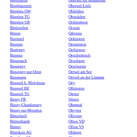
Burgistein
Oberwil im Simmental
Burglauenen
Oberwil-Lieli
Bürglen OW
Obfelden
Bürglen TG
Obstalden
Bürglen UR
Ochlenberg
Büriswilen
Ocourt
Büron
Odogno
Bursinel
Oekingen
Bursins
Oensingen
Burtigny
Oerlingen
Buseno
Oeschenbach
Büsserach
Oeschgen
Bussigny
Oeschseite
Bussigny-sur-Oron
Oetwil am See
Bussnang
Oetwil an der Limmat
Busswil b. Melchnau
Oey
Busswil BE
Oftringen
Busswil TG
Ogens
Bussy FR
Oggio
Bussy-Chardonney
Ohmstal
Bussy-sur-Moudon
Oleyres
Bütschwil
Olivone
Büttenhardt
Ollon VD
Buttes
Ollon VS
Büttikon AG
Olsberg