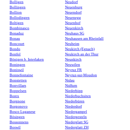
Bolligen
Neudorf
Bollingen
Neuenburg
Bollion
Neuendorf
Bollodingen
Neuenegg
Boltigen
Neuenhof
Bombinasco
Neuenkirch
Bonaduz
Neuhaus SG
Bonau
Neuhausen am Rheinfall
Boncourt
Neuheim
Bondo
Neukirch (Egnach)
Bonfol
Neukirch an der Thur
Bönigen b. Interlaken
Neunkirch
Boningen
Neuwilen
Boniswil
Neyruz FR
Bonnefontaine
Neyruz-sur-Moudon
Bonstetten
Nidau
Bonvillars
Nidfurn
Boppelsen
Niederbipp
Borex
Niederbuchsiten
Borgnone
Niederbüren
Borgonovo
Niederdorf
Bosco Luganese
Niedergampel
Bösingen
Niedergesteln
Bossonnens
Niederglatt SG
Boswil
Niederglatt ZH