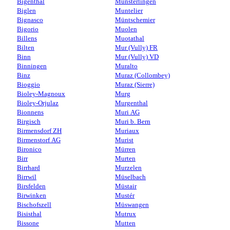
Bigenthal
Münsterlingen
Biglen
Muntelier
Bignasco
Müntschemier
Bigorio
Muolen
Billens
Muotathal
Bilten
Mur (Vully) FR
Binn
Mur (Vully) VD
Binningen
Muralto
Binz
Muraz (Collombey)
Bioggio
Muraz (Sierre)
Bioley-Magnoux
Murg
Bioley-Orjulaz
Murgenthal
Bionnens
Muri AG
Birgisch
Muri b. Bern
Birmensdorf ZH
Muriaux
Birmenstorf AG
Murist
Bironico
Mürren
Birr
Murten
Birrhard
Murzelen
Birrwil
Müselbach
Birsfelden
Müstair
Birwinken
Mustér
Bischofszell
Müswangen
Bisisthal
Mutrux
Bissone
Mutten