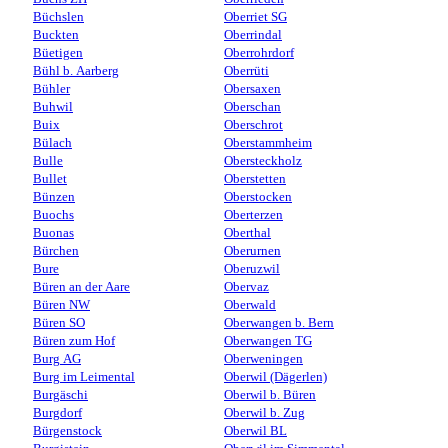
Büchslen
Oberriet SG
Buckten
Oberrindal
Büetigen
Oberrohrdorf
Bühl b. Aarberg
Oberrüti
Bühler
Obersaxen
Buhwil
Oberschan
Buix
Oberschrot
Bülach
Oberstammheim
Bulle
Obersteckholz
Bullet
Oberstetten
Bünzen
Oberstocken
Buochs
Oberterzen
Buonas
Oberthal
Bürchen
Oberurnen
Bure
Oberuzwil
Büren an der Aare
Obervaz
Büren NW
Oberwald
Büren SO
Oberwangen b. Bern
Büren zum Hof
Oberwangen TG
Burg AG
Oberweningen
Burg im Leimental
Oberwil (Dägerlen)
Burgäschi
Oberwil b. Büren
Burgdorf
Oberwil b. Zug
Bürgenstock
Oberwil BL