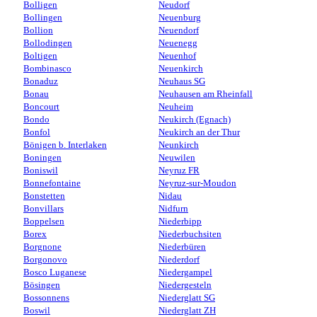
Bolligen
Neudorf
Bollingen
Neuenburg
Bollion
Neuendorf
Bollodingen
Neuenegg
Boltigen
Neuenhof
Bombinasco
Neuenkirch
Bonaduz
Neuhaus SG
Bonau
Neuhausen am Rheinfall
Boncourt
Neuheim
Bondo
Neukirch (Egnach)
Bonfol
Neukirch an der Thur
Bönigen b. Interlaken
Neunkirch
Boningen
Neuwilen
Boniswil
Neyruz FR
Bonnefontaine
Neyruz-sur-Moudon
Bonstetten
Nidau
Bonvillars
Nidfurn
Boppelsen
Niederbipp
Borex
Niederbuchsiten
Borgnone
Niederbüren
Borgonovo
Niederdorf
Bosco Luganese
Niedergampel
Bösingen
Niedergesteln
Bossonnens
Niederglatt SG
Boswil
Niederglatt ZH