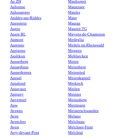
Au ZH
Mauborget
Aubonne
Mauensee
Auboranges
Maules
Auddes-sur-Riddes
Maur
Auenstein
Mauraz
Augio
Mauren TG
Augst BL
Mayens-de-Chamoson
Aumont
Medeglia
Auressio
Medels im Rheinwald
Aurigeno
Meggen
Auslikon
Mehlsecken
Ausserberg
Meien
Ausserbinn
Meienberg
Ausserferrera
Meienried
Auswil
Meierskappel
Autafond
Meikirch
Autavaux
Meilen
Autigny
Meinier
Auvernier
Meinisberg
Auw
Meiringen
Avegno
Meisterschwanden
Aven
Melano
Avenches
Melchnau
Avers
Melchsee-Frutt
Avry-devant-Pont
Melchtal