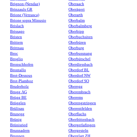
Brignon (Nendaz)
Oberaach
Brinzauls GR
Oberägeri
Brione (Verzasca)
Oberarth
Brione sopra Minusio
Oberbalm
Brislach
Oberbalmberg
Brissago
Oberbipp
Bristen
Oberbuchsiten
Brittern
Oberbüren
Brittnau
Oberburg
Broc
Oberbussnang
Broglio
Oberbütschel
Bronschhofen
Oberdiessbach
Brontallo
Oberdorf BL
Brot-Dessous
Oberdorf NW
Brot-Plamboz
Oberdorf SO
Bruderholz
Oberegg
Brugg AG
Oberembrach
Brügg BE
Oberems
Brügglen
Oberengstringen
Brülisau
Oberentfelden
Brunegg
Oberflachs
Brünig
Oberfrittenbach
Brünisried
Obergerlafingen
Brunnadern
Obergesteln
Brunnen
Oberglatt ZH