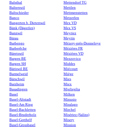
Balsthal
Mettendorf TG
Balterswil
Mettlen
Baltschieder
Mettmenstetten
Banco
Metzerlen
Bangerten b. Dieterswil
Mex VD
Bänk (Dägerlen)
Mex VS
Bannwil
Meyriez
Bärau
Meyrin
Barbengo
Mézery-près-Donneloye
Barberêche
Mézières FR
Bäretswil
Mézières VD
Bargen BE
Mezzovico
Bargen SH
Middes
Bäriswil BE
Miécourt
Barmelweid
Miège
Bärschwil
Mies
Barzheim
Miex
Basadingen
Miglieglia
Basel
Milken
Basel-Altstadt
Minusio
Basel-Am Ring
Miralago
Basel-Bachletten
Mirchel
Basel-Bruderholz
Misériez (Salins)
Basel-Gotthelf
Misery
Basel-Grossbasel
Mission