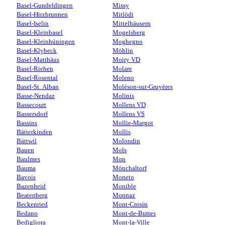
Basel-Gundeldingen
Missy
Basel-Hirzbrunnen
Mitlödi
Basel-Iselin
Mittelhäusern
Basel-Kleinbasel
Mogelsberg
Basel-Kleinhüningen
Moghegno
Basel-Klybeck
Möhlin
Basel-Matthäus
Moiry VD
Basel-Riehen
Molare
Basel-Rosental
Moleno
Basel-St. Alban
Moléson-sur-Gruyères
Basse-Nendaz
Molinis
Bassecourt
Mollens VD
Bassersdorf
Mollens VS
Bassins
Mollie-Margot
Bätterkinden
Mollis
Bättwil
Molondin
Bauen
Mols
Baulmes
Mon
Bauma
Mönchaltorf
Bavois
Moneto
Bazenheid
Monible
Beatenberg
Monnaz
Beckenried
Mont-Crosin
Bedano
Mont-de-Buttes
Bedigliora
Mont-la-Ville