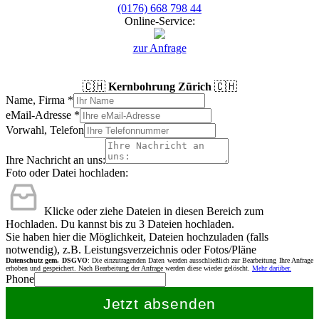
(0176) 668 798 44
Online-Service:
zur Anfrage
🇨🇭
Kernbohrung Zürich
🇨🇭
Name, Firma
*
eMail-Adresse
*
Vorwahl, Telefon
Ihre Nachricht an uns:
Foto oder Datei hochladen:
Klicke oder ziehe Dateien in diesen Bereich zum
Hochladen.
Du kannst bis zu 3 Dateien hochladen.
Sie haben hier die Möglichkeit, Dateien hochzuladen (falls
notwendig), z.B. Leistungsverzeichnis oder Fotos/Pläne
Datenschutz gem. DSGVO
: Die einzutragenden Daten werden ausschließlich zur Bearbeitung Ihre Anfrage
erhoben und gespeichert. Nach Bearbeitung der Anfrage werden diese wieder gelöscht.
Mehr darüber.
Phone
Jetzt absenden