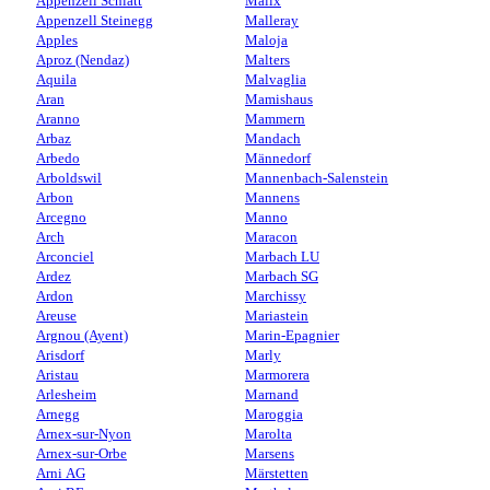
Appenzell Schlatt
Malix
Appenzell Steinegg
Malleray
Apples
Maloja
Aproz (Nendaz)
Malters
Aquila
Malvaglia
Aran
Mamishaus
Aranno
Mammern
Arbaz
Mandach
Arbedo
Männedorf
Arboldswil
Mannenbach-Salenstein
Arbon
Mannens
Arcegno
Manno
Arch
Maracon
Arconciel
Marbach LU
Ardez
Marbach SG
Ardon
Marchissy
Areuse
Mariastein
Argnou (Ayent)
Marin-Epagnier
Arisdorf
Marly
Aristau
Marmorera
Arlesheim
Marnand
Arnegg
Maroggia
Arnex-sur-Nyon
Marolta
Arnex-sur-Orbe
Marsens
Arni AG
Märstetten