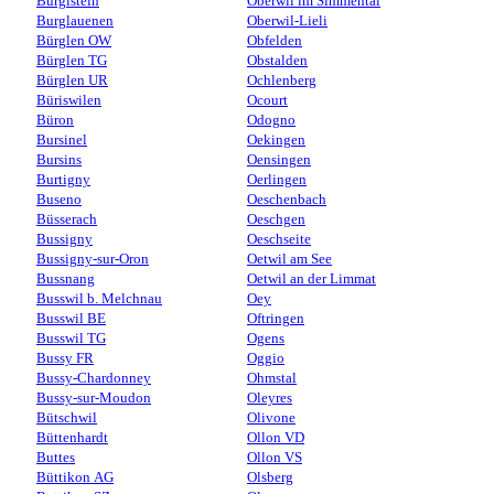
Burgistein
Oberwil im Simmental
Burglauenen
Oberwil-Lieli
Bürglen OW
Obfelden
Bürglen TG
Obstalden
Bürglen UR
Ochlenberg
Büriswilen
Ocourt
Büron
Odogno
Bursinel
Oekingen
Bursins
Oensingen
Burtigny
Oerlingen
Buseno
Oeschenbach
Büsserach
Oeschgen
Bussigny
Oeschseite
Bussigny-sur-Oron
Oetwil am See
Bussnang
Oetwil an der Limmat
Busswil b. Melchnau
Oey
Busswil BE
Oftringen
Busswil TG
Ogens
Bussy FR
Oggio
Bussy-Chardonney
Ohmstal
Bussy-sur-Moudon
Oleyres
Bütschwil
Olivone
Büttenhardt
Ollon VD
Buttes
Ollon VS
Büttikon AG
Olsberg