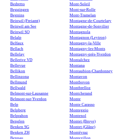
Bedretto
Mont-Soleil
Beggingen
Mont-sur-Rolle
Begnins
Mont-Tramelan
Beinwil (Freiamt)
Montagne-de-Courtelary
Beinwil am See
Montagne-de-Sonvilier
Beinwil SO
Montagnola
Belalp
Montagnon (Leytron)
Belfaux
Montagny-la-Ville
Bellach
Montagny-les-Monts
Bellelay
Montagny-près-Yverdon
Bellerive VD
Montalchez
Bellevue
Montana
Bellikon
Montaubion-Chardonney
Bellinzona
Montavon
Bellmund
Montbovon
Bellwald
Montbrelloz
Belmont-sur-Lausanne
Montcherand
Belmont-sur-Yverdon
Monte
Belp
Monte Carasso
Belpberg
Monteggio
Belprahon
Montenol
Benglen
Montet (Broye)
Benken SG
Montet (Glâne)
Benken ZH
Montévraz
Bennau
Montezillon