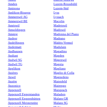
Amden
Luzern-Reussbühl
Aminona
Luzern-Süd
Amlikon-Bissegg
Lyss
Ammerswil AG
Lyssach
Ammerzwil BE
Macolin
Amriswil
Madetswil
Amsoldingen
Madiswil
Amsteg
Madonna del Piano
Andeer
Madrano
Andelfingen
Mädris-Vermol
Andermatt
Madulain
Andhausen
Magadino
Andiast
Magden
Andwil SG
Mägenwil
Andwil TG
Maggia
Anglikon
Magliaso
Anières
Maglio di Colla
Anwil
Magnedens
Anzère
Maienfeld
Anzonico
Mairengo
Appenzell
Maisprach
Appenzell Eggerstanden
Maladers
Appenzell Enggenhütten
Malans GR
Appenzell Meistersrüte
Malans SG