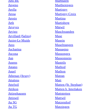
Arni BE
Marthalen
Arogno
Martherenges
Arolla
Martigny
Arosa
Martigny-Croix
Arosio
Martina
Arth
Martisberg
Arveyes
Märwil
Arvigo
Maschwanden
Arvillard (Salins)
Mase
Arzier-Le Muids
Masein
Arzo
Maseltrangen
Ascharina
Massagno
Ascona
Massongex
Asp
Massonnens
Assens
Mastrils
Astano
Mathod
Asuel
Mathon
Athenaz (Avusy)
Matran
Attalens
Matt
Attelwil
Matten (St. Stephan)
Attikon
Matten b. Interlaken
Attinghausen
Mattstetten
Attiswil
Mattwil
Au SG
Matzendorf
Au TG
Matzingen