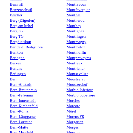
Bennwil
Montfaucon
Benzenschwil
Montfavergier
Bercher
Mönthal
Berg (Dägerlen)
Montherod
Berg am Irchel
Monthey
Berg SG
Montignez
Berg TG
Montlingen
Bergdietikon
Montmagny
Beride di Bedigliora
Montmelon
Berikon
Montmollin
Beringen
Montpreveyres
Berken
Montreux
Berlens
Montricher
Berlingen
Montsevelier
Bern
Moosleerau
Bern-Altstadt
Moosseedorf
Bern-Breitenrain
Morbio Inferiore
Bern-Felsenau
Morbio Superiore
Bern-Innenstadt
Morcles
Bern-Kirchenfeld
Morcote
Bern-Köniz
Mörel
Bern-Länggasse
Morens FR
Bern-Lorraine
Morgarten
Bern-Matte
Morges
Bern-Murifeld
Morgins