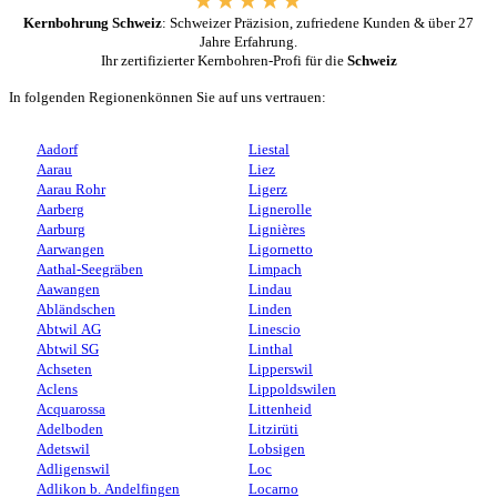
Kernbohrung Schweiz
: Schweizer Präzision, zufriedene Kunden & über 27
Jahre Erfahrung.
Ihr zertifizierter Kernbohren-Profi für die
Schweiz
In folgenden Regionenkönnen Sie auf uns vertrauen:
Aadorf
Liestal
Aarau
Liez
Aarau Rohr
Ligerz
Aarberg
Lignerolle
Aarburg
Lignières
Aarwangen
Ligornetto
Aathal-Seegräben
Limpach
Aawangen
Lindau
Abländschen
Linden
Abtwil AG
Linescio
Abtwil SG
Linthal
Achseten
Lipperswil
Aclens
Lippoldswilen
Acquarossa
Littenheid
Adelboden
Litzirüti
Adetswil
Lobsigen
Adligenswil
Loc
Adlikon b. Andelfingen
Locarno