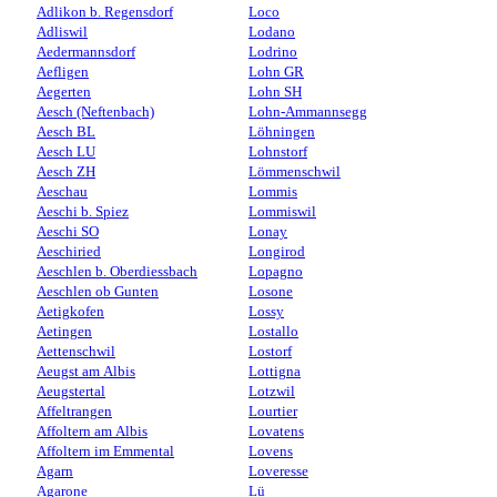
Adlikon b. Regensdorf
Loco
Adliswil
Lodano
Aedermannsdorf
Lodrino
Aefligen
Lohn GR
Aegerten
Lohn SH
Aesch (Neftenbach)
Lohn-Ammannsegg
Aesch BL
Löhningen
Aesch LU
Lohnstorf
Aesch ZH
Lömmenschwil
Aeschau
Lommis
Aeschi b. Spiez
Lommiswil
Aeschi SO
Lonay
Aeschiried
Longirod
Aeschlen b. Oberdiessbach
Lopagno
Aeschlen ob Gunten
Losone
Aetigkofen
Lossy
Aetingen
Lostallo
Aettenschwil
Lostorf
Aeugst am Albis
Lottigna
Aeugstertal
Lotzwil
Affeltrangen
Lourtier
Affoltern am Albis
Lovatens
Affoltern im Emmental
Lovens
Agarn
Loveresse
Agarone
Lü