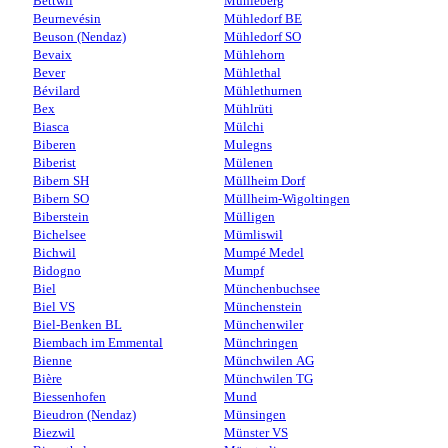
Bettwil
Mühleberg
Beurnevésin
Mühledorf BE
Beuson (Nendaz)
Mühledorf SO
Bevaix
Mühlehorn
Bever
Mühlethal
Bévilard
Mühlethurnen
Bex
Mühlrüti
Biasca
Mülchi
Biberen
Mulegns
Biberist
Mülenen
Bibern SH
Müllheim Dorf
Bibern SO
Müllheim-Wigoltingen
Biberstein
Mülligen
Bichelsee
Mümliswil
Bichwil
Mumpé Medel
Bidogno
Mumpf
Biel
Münchenbuchsee
Biel VS
Münchenstein
Biel-Benken BL
Münchenwiler
Biembach im Emmental
Münchringen
Bienne
Münchwilen AG
Bière
Münchwilen TG
Biessenhofen
Mund
Bieudron (Nendaz)
Münsingen
Biezwil
Münster VS