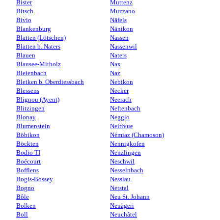
Bister
Muttenz
Bitsch
Muzzano
Bivio
Näfels
Blankenburg
Nänikon
Blatten (Lötschen)
Nassen
Blatten b. Naters
Nassenwil
Blauen
Naters
Blausee-Mitholz
Nax
Bleienbach
Naz
Bleiken b. Oberdiessbach
Nebikon
Blessens
Necker
Blignou (Ayent)
Neerach
Blitzingen
Neftenbach
Blonay
Neggio
Blumenstein
Neirivue
Böbikon
Némiaz (Chamoson)
Böckten
Nennigkofen
Bodio TI
Nenzlingen
Boécourt
Neschwil
Bofflens
Nesselnbach
Bogis-Bossey
Nesslau
Bogno
Netstal
Bôle
Neu St. Johann
Bolken
Neuägeri
Boll
Neuchâtel