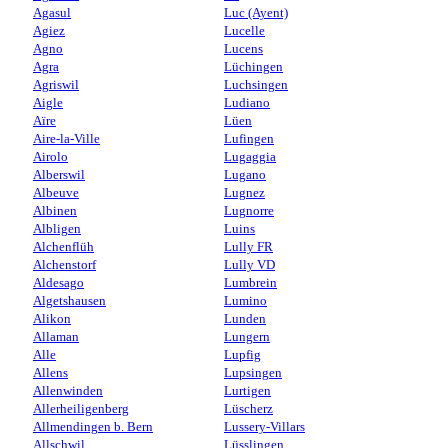
Agasul
Luc (Ayent)
Agiez
Lucelle
Agno
Lucens
Agra
Lüchingen
Agriswil
Luchsingen
Aigle
Ludiano
Aïre
Lüen
Aire-la-Ville
Lufingen
Airolo
Lugaggia
Alberswil
Lugano
Albeuve
Lugnez
Albinen
Lugnorre
Albligen
Luins
Alchenflüh
Lully FR
Alchenstorf
Lully VD
Aldesago
Lumbrein
Algetshausen
Lumino
Alikon
Lunden
Allaman
Lungern
Alle
Lupfig
Allens
Lupsingen
Allenwinden
Lurtigen
Allerheiligenberg
Lüscherz
Allmendingen b. Bern
Lussery-Villars
Allschwil
Lüsslingen