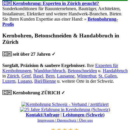
🇨🇭 Kernbohrung: Experten in Zürich gesucht?
Sonderkonditionen für Bauunternehmen, Bauträger, Architekten,
Installateure, Elektriker und weitere Handwerk-Branchen. Bieten
Sie Ihren Kunden Expertise aus einer Hand: »
Betonbohrung-
Profis
Kernbohren, Betonschneiden & Handabbruch in
Zürich
🇨🇭 seit über 27 Jahren ✓
Sorgfalt, Präzision & saubere Ergebnisser.
Ihre
Experten für
Kernbohrungen
,
Wanddurchbruch
,
Betonschneiden
u.
Handabbruch
in
Zürich
,
Genf
,
Basel
,
Bern
,
Lausanne
,
Winterthur
,
St. Gallen
,
Luzern
,
Lugano
,
Biel/Bienne
u. weitere Orte in der Schweiz.
🇨🇭 Kernbohrung ZÜRICH ✓
Kontakt/Anfrage
|
Leistungen (Schweiz)
Impressum |
Datenschutz |
Über uns