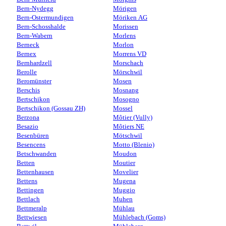
Bern-Nydegg
Mörigen
Bern-Ostermundigen
Möriken AG
Bern-Schosshalde
Morissen
Bern-Wabern
Morlens
Berneck
Morlon
Bernex
Morrens VD
Bernhardzell
Morschach
Berolle
Mörschwil
Beromünster
Mosen
Berschis
Mosnang
Bertschikon
Mosogno
Bertschikon (Gossau ZH)
Mossel
Berzona
Môtier (Vully)
Besazio
Môtiers NE
Besenbüren
Mötschwil
Besencens
Motto (Blenio)
Betschwanden
Moudon
Betten
Moutier
Bettenhausen
Movelier
Bettens
Mugena
Bettingen
Muggio
Bettlach
Muhen
Bettmeralp
Mühlau
Bettwiesen
Mühlebach (Goms)