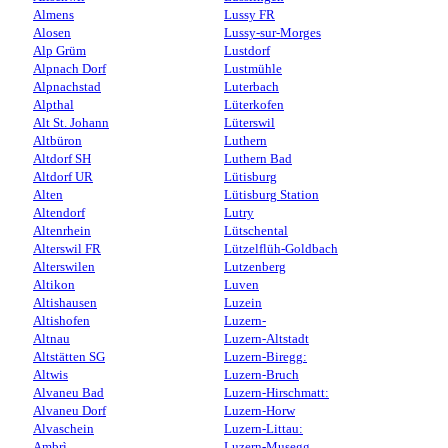
Almens
Lussy FR
Alosen
Lussy-sur-Morges
Alp Grüm
Lustdorf
Alpnach Dorf
Lustmühle
Alpnachstad
Luterbach
Alpthal
Lüterkofen
Alt St. Johann
Lüterswil
Altbüron
Luthern
Altdorf SH
Luthern Bad
Altdorf UR
Lütisburg
Alten
Lütisburg Station
Altendorf
Lutry
Altenrhein
Lütschental
Alterswil FR
Lützelflüh-Goldbach
Alterswilen
Lutzenberg
Altikon
Luven
Altishausen
Luzein
Altishofen
Luzern-
Altnau
Luzern-Altstadt
Altstätten SG
Luzern-Biregg:
Altwis
Luzern-Bruch
Alvaneu Bad
Luzern-Hirschmatt:
Alvaneu Dorf
Luzern-Horw
Alvaschein
Luzern-Littau:
Ambrì
Luzern-Musegg