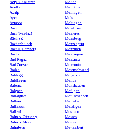
Avry-sur-Matran
Melide
Avully
Mellikon
Axalp
Mellingen
Ayer
Mels
Azmoos
Meltingen
Baar
Mendrisio
Baar (Nendaz)
Ménières
Bäch SZ
Menzberg
Bachenbülach
Menzengrüt
Bächli (Hemberg)
Menziken
Bachs
Menzingen
Bad Ragaz
Menznau
Bad Zurzach
Menzonio
Baden
Merenschwand
Baldegg
Mergoscia
Baldingen
Meride
Balerna
Merishausen
Balgach
Merligen
Ballaigues
Merlischachen
Ballens
Mervelier
Ballmoos
Merzligen
Ballwil
Mesocco
Balm b. Günsberg
Messen
Balm b. Messen
Mettau
Balmberg
Mettembert