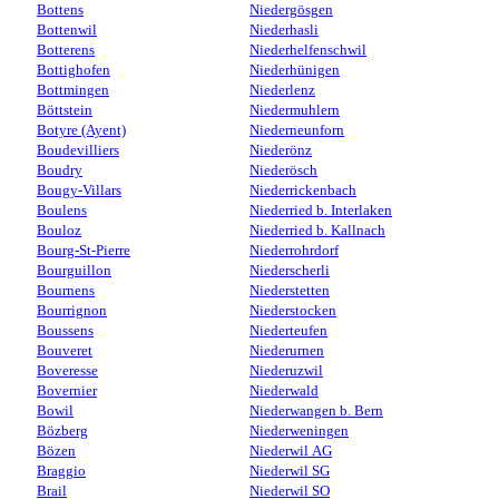
Bottens
Niedergösgen
Bottenwil
Niederhasli
Botterens
Niederhelfenschwil
Bottighofen
Niederhünigen
Bottmingen
Niederlenz
Böttstein
Niedermuhlern
Botyre (Ayent)
Niederneunforn
Boudevilliers
Niederönz
Boudry
Niederösch
Bougy-Villars
Niederrickenbach
Boulens
Niederried b. Interlaken
Bouloz
Niederried b. Kallnach
Bourg-St-Pierre
Niederrohrdorf
Bourguillon
Niederscherli
Bournens
Niederstetten
Bourrignon
Niederstocken
Boussens
Niederteufen
Bouveret
Niederurnen
Boveresse
Niederuzwil
Bovernier
Niederwald
Bowil
Niederwangen b. Bern
Bözberg
Niederweningen
Bözen
Niederwil AG
Braggio
Niederwil SG
Brail
Niederwil SO