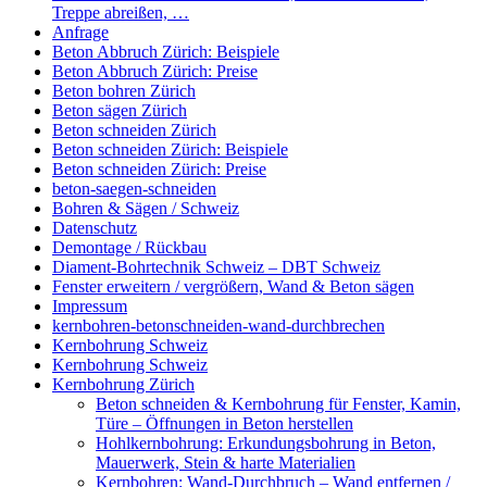
Treppe abreißen, …
Anfrage
Beton Abbruch Zürich: Beispiele
Beton Abbruch Zürich: Preise
Beton bohren Zürich
Beton sägen Zürich
Beton schneiden Zürich
Beton schneiden Zürich: Beispiele
Beton schneiden Zürich: Preise
beton-saegen-schneiden
Bohren & Sägen / Schweiz
Datenschutz
Demontage / Rückbau
Diament-Bohrtechnik Schweiz – DBT Schweiz
Fenster erweitern / vergrößern, Wand & Beton sägen
Impressum
kernbohren-betonschneiden-wand-durchbrechen
Kernbohrung Schweiz
Kernbohrung Schweiz
Kernbohrung Zürich
Beton schneiden & Kernbohrung für Fenster, Kamin,
Türe – Öffnungen in Beton herstellen
Hohlkernbohrung: Erkundungsbohrung in Beton,
Mauerwerk, Stein & harte Materialien
Kernbohren: Wand-Durchbruch – Wand entfernen /