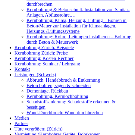
durchbrechen
Kernbohrung & Betonschnitt: Installation von Sanitär-
Anlagen, Abflussrohre,…
Kernbohrung: Klima, Heizung, Lüftung – Bohren in
Beton/Mauer zur Installation für Klimaanlagen,
Heizungs-/Lüftungssysteme
Kernbohrung: Rohre, Leitungen installieren – Bohrung
durch Beton & Mauerwerk
Kernbohrung Zürich: Beispiele
Kernbohrung Zürich: Preise
Kernbohrung: Kosten-Rechner
Kernbohrung: Seminar / Lehrgang
Kontakt
Leistungen (Schweiz)
Abbruch, Handabbruch & Entkernung
Beton bohren, sägen & schneiden
Demontage, Rückbau
Kernbohrung, Kernlochbohrung
Schadstoffsanierung: Schadestoffe erkennen &
beseitigen
Wand-Durchbruch: Wand durchbrechen
Medien
Partner
Türe vergrößern (Zürich)
Vermietung (Kernbohrer-Geräte, Bohrkronen