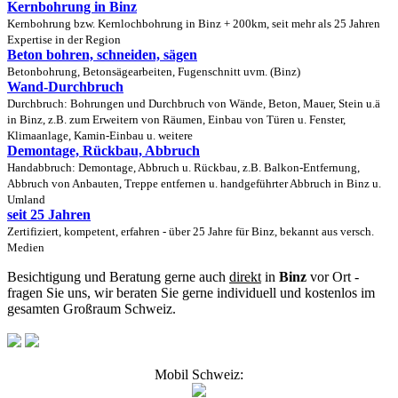
Kernbohrung in Binz
Kernbohrung bzw. Kernlochbohrung in Binz + 200km, seit mehr als 25 Jahren
Expertise in der Region
Beton bohren, schneiden, sägen
Betonbohrung, Betonsägearbeiten, Fugenschnitt uvm. (Binz)
Wand-Durchbruch
Durchbruch: Bohrungen und Durchbruch von Wände, Beton, Mauer, Stein u.ä
in Binz, z.B. zum Erweitern von Räumen, Einbau von Türen u. Fenster,
Klimaanlage, Kamin-Einbau u. weitere
Demontage, Rückbau, Abbruch
Handabbruch: Demontage, Abbruch u. Rückbau, z.B. Balkon-Entfernung,
Abbruch von Anbauten, Treppe entfernen u. handgeführter Abbruch in Binz u.
Umland
seit 25 Jahren
Zertifiziert, kompetent, erfahren - über 25 Jahre für Binz, bekannt aus versch.
Medien
Besichtigung und Beratung gerne auch
direkt
in
Binz
vor Ort -
fragen Sie uns, wir beraten Sie gerne individuell und kostenlos im
gesamten Großraum Schweiz.
Mobil Schweiz: