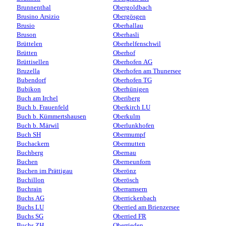
Brunnenthal
Obergoldbach
Brusino Arsizio
Obergösgen
Brusio
Oberhallau
Bruson
Oberhasli
Brüttelen
Oberhelfenschwil
Brütten
Oberhof
Brüttisellen
Oberhofen AG
Bruzella
Oberhofen am Thunersee
Bubendorf
Oberhofen TG
Bubikon
Oberhünigen
Buch am Irchel
Oberiberg
Buch b. Frauenfeld
Oberkirch LU
Buch b. Kümmertshausen
Oberkulm
Buch b. Märwil
Oberlunkhofen
Buch SH
Obermumpf
Buchackern
Obermutten
Buchberg
Obernau
Buchen
Oberneunforn
Buchen im Prättigau
Oberönz
Buchillon
Oberösch
Buchrain
Oberramsern
Buchs AG
Oberrickenbach
Buchs LU
Oberried am Brienzersee
Buchs SG
Oberried FR
Buchs ZH
Oberrieden