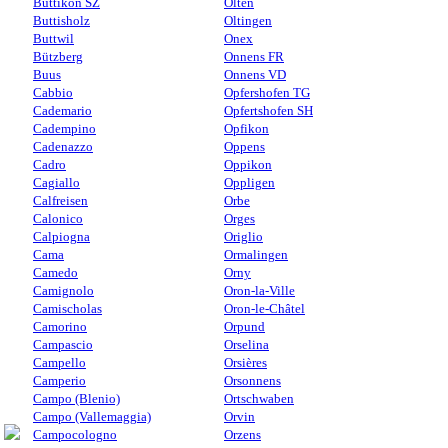
Buttikon SZ
Olten
Buttisholz
Oltingen
Buttwil
Onex
Bützberg
Onnens FR
Buus
Onnens VD
Cabbio
Opfershofen TG
Cademario
Opfertshofen SH
Cadempino
Opfikon
Cadenazzo
Oppens
Cadro
Oppikon
Cagiallo
Oppligen
Calfreisen
Orbe
Calonico
Orges
Calpiogna
Origlio
Cama
Ormalingen
Camedo
Orny
Camignolo
Oron-la-Ville
Camischolas
Oron-le-Châtel
Camorino
Orpund
Campascio
Orselina
Campello
Orsières
Camperio
Orsonnens
Campo (Blenio)
Ortschwaben
Campo (Vallemaggia)
Orvin
Campocologno
Orzens