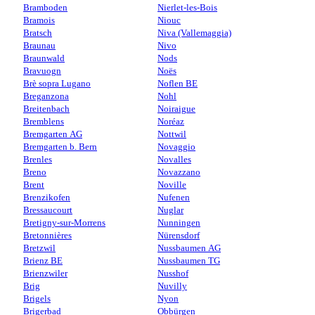
Bramboden
Nierlet-les-Bois
Bramois
Niouc
Bratsch
Niva (Vallemaggia)
Braunau
Nivo
Braunwald
Nods
Bravuogn
Noës
Brè sopra Lugano
Noflen BE
Breganzona
Nohl
Breitenbach
Noiraigue
Bremblens
Noréaz
Bremgarten AG
Nottwil
Bremgarten b. Bern
Novaggio
Brenles
Novalles
Breno
Novazzano
Brent
Noville
Brenzikofen
Nufenen
Bressaucourt
Nuglar
Bretigny-sur-Morrens
Nunningen
Bretonnières
Nürensdorf
Bretzwil
Nussbaumen AG
Brienz BE
Nussbaumen TG
Brienzwiler
Nusshof
Brig
Nuvilly
Brigels
Nyon
Brigerbad
Obbürgen