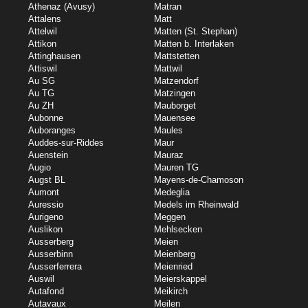
Athenaz (Avusy)
Matran
Attalens
Matt
Attelwil
Matten (St. Stephan)
Attikon
Matten b. Interlaken
Attinghausen
Mattstetten
Attiswil
Mattwil
Au SG
Matzendorf
Au TG
Matzingen
Au ZH
Mauborget
Aubonne
Mauensee
Auboranges
Maules
Auddes-sur-Riddes
Maur
Auenstein
Mauraz
Augio
Mauren TG
Augst BL
Mayens-de-Chamoson
Aumont
Medeglia
Auressio
Medels im Rheinwald
Aurigeno
Meggen
Auslikon
Mehlsecken
Ausserberg
Meien
Ausserbinn
Meienberg
Ausserferrera
Meienried
Auswil
Meierskappel
Autafond
Meikirch
Autavaux
Meilen