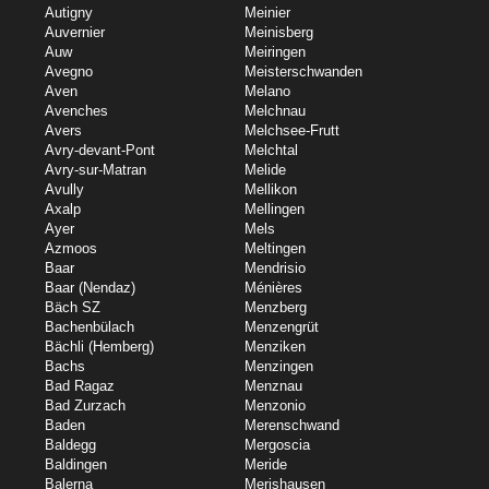
Autigny
Meinier
Auvernier
Meinisberg
Auw
Meiringen
Avegno
Meisterschwanden
Aven
Melano
Avenches
Melchnau
Avers
Melchsee-Frutt
Avry-devant-Pont
Melchtal
Avry-sur-Matran
Melide
Avully
Mellikon
Axalp
Mellingen
Ayer
Mels
Azmoos
Meltingen
Baar
Mendrisio
Baar (Nendaz)
Ménières
Bäch SZ
Menzberg
Bachenbülach
Menzengrüt
Bächli (Hemberg)
Menziken
Bachs
Menzingen
Bad Ragaz
Menznau
Bad Zurzach
Menzonio
Baden
Merenschwand
Baldegg
Mergoscia
Baldingen
Meride
Balerna
Merishausen