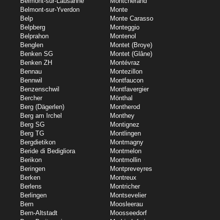
Belmont-sur-Lausanne
Montcherand
Belmont-sur-Yverdon
Monte
Belp
Monte Carasso
Belpberg
Monteggio
Belprahon
Montenol
Benglen
Montet (Broye)
Benken SG
Montet (Glâne)
Benken ZH
Montévraz
Bennau
Montezillon
Bennwil
Montfaucon
Benzenschwil
Montfavergier
Bercher
Mönthal
Berg (Dägerlen)
Montherod
Berg am Irchel
Monthey
Berg SG
Montignez
Berg TG
Montlingen
Bergdietikon
Montmagny
Beride di Bedigliora
Montmelon
Berikon
Montmollin
Beringen
Montpreveyres
Berken
Montreux
Berlens
Montricher
Berlingen
Montsevelier
Bern
Moosleerau
Bern-Altstadt
Moosseedorf