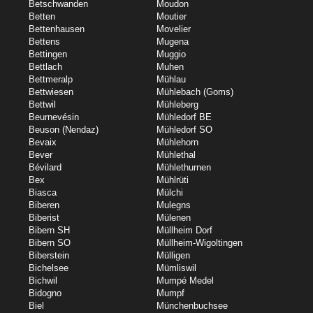
Betschwanden
Moudon
Betten
Moutier
Bettenhausen
Movelier
Bettens
Mugena
Bettingen
Muggio
Bettlach
Muhen
Bettmeralp
Mühlau
Bettwiesen
Mühlebach (Goms)
Bettwil
Mühleberg
Beurnevésin
Mühledorf BE
Beuson (Nendaz)
Mühledorf SO
Bevaix
Mühlehorn
Bever
Mühlethal
Bévilard
Mühlethurnen
Bex
Mühlrüti
Biasca
Mülchi
Biberen
Mulegns
Biberist
Mülenen
Bibern SH
Müllheim Dorf
Bibern SO
Müllheim-Wigoltingen
Biberstein
Mülligen
Bichelsee
Mümliswil
Bichwil
Mumpé Medel
Bidogno
Mumpf
Biel
Münchenbuchsee