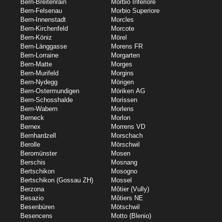
Bern-Breitenrain
Morbio Inferiore
Bern-Felsenau
Morbio Superiore
Bern-Innenstadt
Morcles
Bern-Kirchenfeld
Morcote
Bern-Köniz
Mörel
Bern-Länggasse
Morens FR
Bern-Lorraine
Morgarten
Bern-Matte
Morges
Bern-Murifeld
Morgins
Bern-Nydegg
Mörigen
Bern-Ostermundigen
Möriken AG
Bern-Schosshalde
Morissen
Bern-Wabern
Morlens
Berneck
Morlon
Bernex
Morrens VD
Bernhardzell
Morschach
Berolle
Mörschwil
Beromünster
Mosen
Berschis
Mosnang
Bertschikon
Mosogno
Bertschikon (Gossau ZH)
Mossel
Berzona
Môtier (Vully)
Besazio
Môtiers NE
Besenbüren
Mötschwil
Besencens
Motto (Blenio)