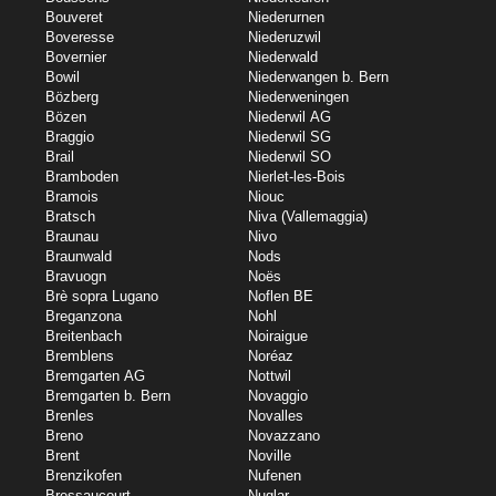
Bouveret
Niederurnen
Boveresse
Niederuzwil
Bovernier
Niederwald
Bowil
Niederwangen b. Bern
Bözberg
Niederweningen
Bözen
Niederwil AG
Braggio
Niederwil SG
Brail
Niederwil SO
Bramboden
Nierlet-les-Bois
Bramois
Niouc
Bratsch
Niva (Vallemaggia)
Braunau
Nivo
Braunwald
Nods
Bravuogn
Noës
Brè sopra Lugano
Noflen BE
Breganzona
Nohl
Breitenbach
Noiraigue
Bremblens
Noréaz
Bremgarten AG
Nottwil
Bremgarten b. Bern
Novaggio
Brenles
Novalles
Breno
Novazzano
Brent
Noville
Brenzikofen
Nufenen
Bressaucourt
Nuglar