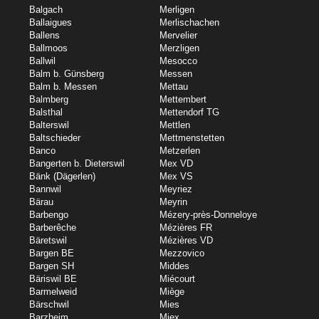
Balgach
Merligen
Ballaigues
Merlischachen
Ballens
Mervelier
Ballmoos
Merzligen
Ballwil
Mesocco
Balm b. Günsberg
Messen
Balm b. Messen
Mettau
Balmberg
Mettembert
Balsthal
Mettendorf TG
Balterswil
Mettlen
Baltschieder
Mettmenstetten
Banco
Metzerlen
Bangerten b. Dieterswil
Mex VD
Bänk (Dägerlen)
Mex VS
Bannwil
Meyriez
Bärau
Meyrin
Barbengo
Mézery-près-Donneloye
Barberêche
Mézières FR
Bäretswil
Mézières VD
Bargen BE
Mezzovico
Bargen SH
Middes
Bäriswil BE
Miécourt
Barmelweid
Miège
Bärschwil
Mies
Barzheim
Miex