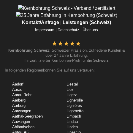
Kontakt/Anfrage
|
Leistungen (Schweiz)
Impressum |
Datenschutz |
Über uns
Kernbohrung Schweiz
: Schweizer Präzision, zufriedene Kunden &
über 27 Jahre Erfahrung.
Ihr zertifizierter Kernbohren-Profi für die
Schweiz
In folgenden Regionenkönnen Sie auf uns vertrauen:
Aadorf
Liestal
Aarau
Liez
Aarau Rohr
Ligerz
Aarberg
Lignerolle
Aarburg
Lignières
Aarwangen
Ligornetto
Aathal-Seegräben
Limpach
Aawangen
Lindau
Abländschen
Linden
Abtwil AG
Linescio