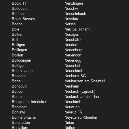
Bodio TI
Nenzlingen
Boécourt
Neschwil
Bofflens
Nesselnbach
Bogis-Bossey
Nesslau
Bogno
Netstal
Bôle
Neu St. Johann
Bolken
Neuägeri
Boll
Neuchâtel
Bolligen
Neudorf
Bollingen
Neuenburg
Bollion
Neuendorf
Bollodingen
Neuenegg
Boltigen
Neuenhof
Bombinasco
Neuenkirch
Bonaduz
Neuhaus SG
Bonau
Neuhausen am Rheinfall
Boncourt
Neuheim
Bondo
Neukirch (Egnach)
Bonfol
Neukirch an der Thur
Bönigen b. Interlaken
Neunkirch
Boningen
Neuwilen
Boniswil
Neyruz FR
Bonnefontaine
Neyruz-sur-Moudon
Bonstetten
Nidau
Bonvillars
Nidfurn