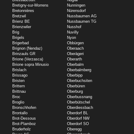
Bretigny-sur-Morrens
Nunningen
Bretonnières
Nürensdorf
Bretzwil
Nussbaumen AG
Brienz BE
Nussbaumen TG
Brienzwiler
Nusshof
Brig
Nuvilly
Brigels
Nyon
Brigerbad
Obbürgen
Brignon (Nendaz)
Oberaach
Brinzauls GR
Oberägeri
Brione (Verzasca)
Oberarth
Brione sopra Minusio
Oberbalm
Brislach
Oberbalmberg
Brissago
Oberbipp
Bristen
Oberbuchsiten
Brittern
Oberbüren
Brittnau
Oberburg
Broc
Oberbussnang
Broglio
Oberbütschel
Bronschhofen
Oberdiessbach
Brontallo
Oberdorf BL
Brot-Dessous
Oberdorf NW
Brot-Plamboz
Oberdorf SO
Bruderholz
Oberegg