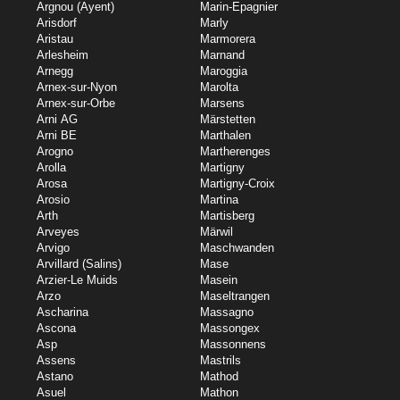
Argnou (Ayent)
Marin-Epagnier
Arisdorf
Marly
Aristau
Marmorera
Arlesheim
Marnand
Arnegg
Maroggia
Arnex-sur-Nyon
Marolta
Arnex-sur-Orbe
Marsens
Arni AG
Märstetten
Arni BE
Marthalen
Arogno
Martherenges
Arolla
Martigny
Arosa
Martigny-Croix
Arosio
Martina
Arth
Martisberg
Arveyes
Märwil
Arvigo
Maschwanden
Arvillard (Salins)
Mase
Arzier-Le Muids
Masein
Arzo
Maseltrangen
Ascharina
Massagno
Ascona
Massongex
Asp
Massonnens
Assens
Mastrils
Astano
Mathod
Asuel
Mathon