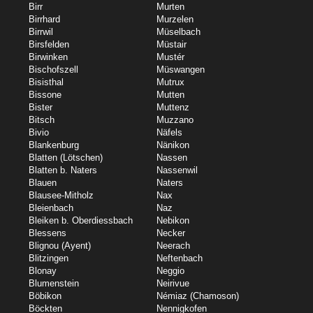
Birr
Murten
Birrhard
Murzelen
Birrwil
Müselbach
Birsfelden
Müstair
Birwinken
Mustér
Bischofszell
Müswangen
Bisisthal
Mutrux
Bissone
Mutten
Bister
Muttenz
Bitsch
Muzzano
Bivio
Näfels
Blankenburg
Nänikon
Blatten (Lötschen)
Nassen
Blatten b. Naters
Nassenwil
Blauen
Naters
Blausee-Mitholz
Nax
Bleienbach
Naz
Bleiken b. Oberdiessbach
Nebikon
Blessens
Necker
Blignou (Ayent)
Neerach
Blitzingen
Neftenbach
Blonay
Neggio
Blumenstein
Neirivue
Böbikon
Némiaz (Chamoson)
Böckten
Nennigkofen