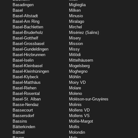
Basadingen
Miglieglia
Basel
Milken
Basel-Altstadt
Minusio
Basel-Am Ring
Miralago
Basel-Bachletten
Mirchel
Basel-Bruderholz
Misériez (Salins)
Basel-Gotthelf
Misery
Basel-Grossbasel
Mission
Basel-Gundeldingen
Missy
Basel-Hirzbrunnen
Mitlödi
Basel-Iselin
Mittelhäusern
Basel-Kleinbasel
Mogelsberg
Basel-Kleinhüningen
Moghegno
Basel-Klybeck
Möhlin
Basel-Matthäus
Moiry VD
Basel-Riehen
Molare
Basel-Rosental
Moleno
Basel-St. Alban
Moléson-sur-Gruyères
Basse-Nendaz
Molinis
Bassecourt
Mollens VD
Bassersdorf
Mollens VS
Bassins
Mollie-Margot
Bätterkinden
Mollis
Bättwil
Molondin
Bauen
Mols