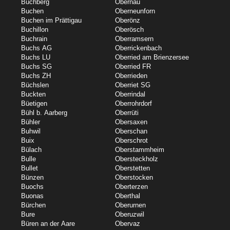
Buchberg
Obernau
Buchen
Oberneunforn
Buchen im Prättigau
Oberönz
Buchillon
Oberösch
Buchrain
Oberramsern
Buchs AG
Oberrickenbach
Buchs LU
Oberried am Brienzersee
Buchs SG
Oberried FR
Buchs ZH
Oberrieden
Büchslen
Oberriet SG
Buckten
Oberrindal
Büetigen
Oberrohrdorf
Bühl b. Aarberg
Oberrüti
Bühler
Obersaxen
Buhwil
Oberschan
Buix
Oberschrot
Bülach
Oberstammheim
Bulle
Obersteckholz
Bullet
Oberstetten
Bünzen
Oberstocken
Buochs
Oberterzen
Buonas
Oberthal
Bürchen
Oberurnen
Bure
Oberuzwil
Büren an der Aare
Obervaz