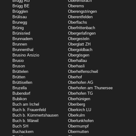
Brugg AG
Oberembrach
Brügg BE
Oberems
Brügglen
Oberengstringen
Brülisau
Oberentfelden
Brunegg
Oberflachs
Brünig
Oberfrittenbach
Brünisried
Obergerlafingen
Brunnadern
Obergesteln
Brunnen
Oberglatt ZH
Brunnenthal
Obergoldbach
Brusino Arsizio
Obergösgen
Brusio
Oberhallau
Bruson
Oberhasli
Brüttelen
Oberhelfenschwil
Brütten
Oberhof
Brüttisellen
Oberhofen AG
Bruzella
Oberhofen am Thunersee
Bubendorf
Oberhofen TG
Bubikon
Oberhünigen
Buch am Irchel
Oberiberg
Buch b. Frauenfeld
Oberkirch LU
Buch b. Kümmertshausen
Oberkulm
Buch b. Märwil
Oberlunkhofen
Buch SH
Obermumpf
Buchackern
Obermutten