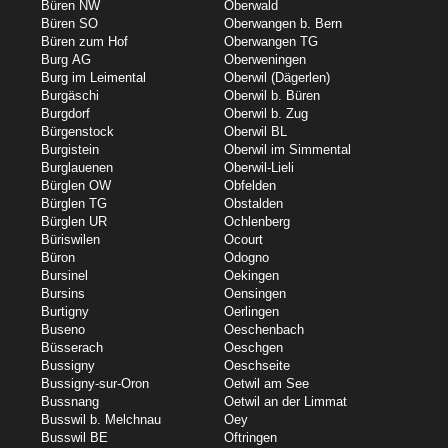
Büren NW
Oberwald
Büren SO
Oberwangen b. Bern
Büren zum Hof
Oberwangen TG
Burg AG
Oberweningen
Burg im Leimental
Oberwil (Dägerlen)
Burgäschi
Oberwil b. Büren
Burgdorf
Oberwil b. Zug
Bürgenstock
Oberwil BL
Burgistein
Oberwil im Simmental
Burglauenen
Oberwil-Lieli
Bürglen OW
Obfelden
Bürglen TG
Obstalden
Bürglen UR
Ochlenberg
Büriswilen
Ocourt
Büron
Odogno
Bursinel
Oekingen
Bursins
Oensingen
Burtigny
Oerlingen
Buseno
Oeschenbach
Büsserach
Oeschgen
Bussigny
Oeschseite
Bussigny-sur-Oron
Oetwil am See
Bussnang
Oetwil an der Limmat
Busswil b. Melchnau
Oey
Busswil BE
Oftringen