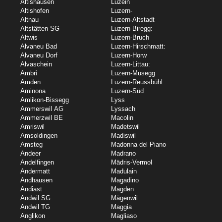
Altishausen
Luzein
Altishofen
Luzern-
Altnau
Luzern-Altstadt
Altstätten SG
Luzern-Biregg:
Altwis
Luzern-Bruch
Alvaneu Bad
Luzern-Hirschmatt:
Alvaneu Dorf
Luzern-Horw
Alvaschein
Luzern-Littau:
Ambrì
Luzern-Musegg
Amden
Luzern-Reussbühl
Aminona
Luzern-Süd
Amlikon-Bissegg
Lyss
Ammerswil AG
Lyssach
Ammerzwil BE
Macolin
Amriswil
Madetswil
Amsoldingen
Madiswil
Amsteg
Madonna del Piano
Andeer
Madrano
Andelfingen
Mädris-Vermol
Andermatt
Madulain
Andhausen
Magadino
Andiast
Magden
Andwil SG
Mägenwil
Andwil TG
Maggia
Anglikon
Magliaso