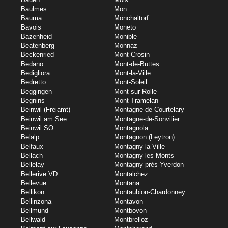
Baulmes
Mon
Bauma
Mönchaltorf
Bavois
Moneto
Bazenheid
Monible
Beatenberg
Monnaz
Beckenried
Mont-Crosin
Bedano
Mont-de-Buttes
Bedigliora
Mont-la-Ville
Bedretto
Mont-Soleil
Beggingen
Mont-sur-Rolle
Begnins
Mont-Tramelan
Beinwil (Freiamt)
Montagne-de-Courtelary
Beinwil am See
Montagne-de-Sonvilier
Beinwil SO
Montagnola
Belalp
Montagnon (Leytron)
Belfaux
Montagny-la-Ville
Bellach
Montagny-les-Monts
Bellelay
Montagny-près-Yverdon
Bellerive VD
Montalchez
Bellevue
Montana
Bellikon
Montaubion-Chardonney
Bellinzona
Montavon
Bellmund
Montbovon
Bellwald
Montbrelloz