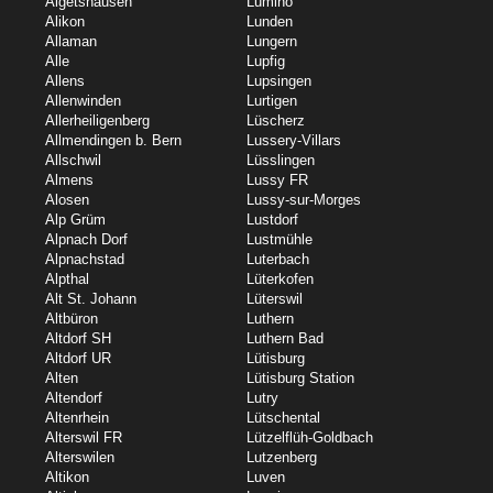
Algetshausen
Lumino
Alikon
Lunden
Allaman
Lungern
Alle
Lupfig
Allens
Lupsingen
Allenwinden
Lurtigen
Allerheiligenberg
Lüscherz
Allmendingen b. Bern
Lussery-Villars
Allschwil
Lüsslingen
Almens
Lussy FR
Alosen
Lussy-sur-Morges
Alp Grüm
Lustdorf
Alpnach Dorf
Lustmühle
Alpnachstad
Luterbach
Alpthal
Lüterkofen
Alt St. Johann
Lüterswil
Altbüron
Luthern
Altdorf SH
Luthern Bad
Altdorf UR
Lütisburg
Alten
Lütisburg Station
Altendorf
Lutry
Altenrhein
Lütschental
Alterswil FR
Lützelflüh-Goldbach
Alterswilen
Lutzenberg
Altikon
Luven