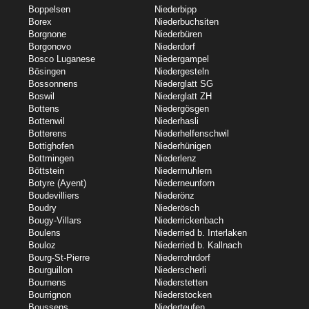
Boppelsen
Niederbipp
Borex
Niederbuchsiten
Borgnone
Niederbüren
Borgonovo
Niederdorf
Bosco Luganese
Niedergampel
Bösingen
Niedergesteln
Bossonnens
Niederglatt SG
Boswil
Niederglatt ZH
Bottens
Niedergösgen
Bottenwil
Niederhasli
Botterens
Niederhelfenschwil
Bottighofen
Niederhünigen
Bottmingen
Niederlenz
Böttstein
Niedermuhlern
Botyre (Ayent)
Niederneunforn
Boudevilliers
Niederönz
Boudry
Niederösch
Bougy-Villars
Niederrickenbach
Boulens
Niederried b. Interlaken
Bouloz
Niederried b. Kallnach
Bourg-St-Pierre
Niederrohrdorf
Bourguillon
Niederscherli
Bournens
Niederstetten
Bourrignon
Niederstocken
Boussens
Niederteufen