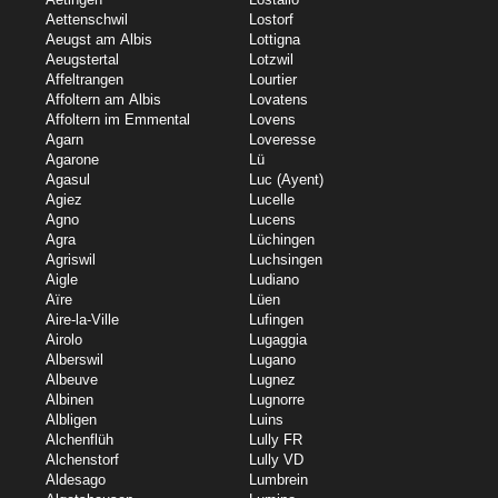
Aettenschwil
Lostorf
Aeugst am Albis
Lottigna
Aeugstertal
Lotzwil
Affeltrangen
Lourtier
Affoltern am Albis
Lovatens
Affoltern im Emmental
Lovens
Agarn
Loveresse
Agarone
Lü
Agasul
Luc (Ayent)
Agiez
Lucelle
Agno
Lucens
Agra
Lüchingen
Agriswil
Luchsingen
Aigle
Ludiano
Aïre
Lüen
Aire-la-Ville
Lufingen
Airolo
Lugaggia
Alberswil
Lugano
Albeuve
Lugnez
Albinen
Lugnorre
Albligen
Luins
Alchenflüh
Lully FR
Alchenstorf
Lully VD
Aldesago
Lumbrein