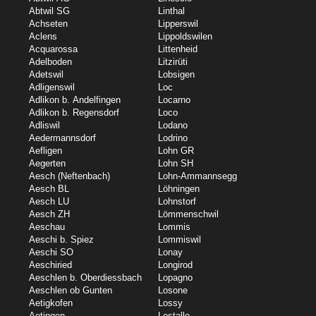
Abtwil SG
Linthal
Achseten
Lipperswil
Aclens
Lippoldswilen
Acquarossa
Littenheid
Adelboden
Litzirüti
Adetswil
Lobsigen
Adligenswil
Loc
Adlikon b. Andelfingen
Locarno
Adlikon b. Regensdorf
Loco
Adliswil
Lodano
Aedermannsdorf
Lodrino
Aefligen
Lohn GR
Aegerten
Lohn SH
Aesch (Neftenbach)
Lohn-Ammannsegg
Aesch BL
Löhningen
Aesch LU
Lohnstorf
Aesch ZH
Lömmenschwil
Aeschau
Lommis
Aeschi b. Spiez
Lommiswil
Aeschi SO
Lonay
Aeschiried
Longirod
Aeschlen b. Oberdiessbach
Lopagno
Aeschlen ob Gunten
Losone
Aetigkofen
Lossy
Aetingen
Lostallo