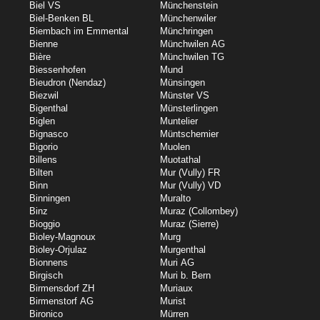
Biel VS
Münchenstein
Biel-Benken BL
Münchenwiler
Biembach im Emmental
Münchringen
Bienne
Münchwilen AG
Bière
Münchwilen TG
Biessenhofen
Mund
Bieudron (Nendaz)
Münsingen
Biezwil
Münster VS
Bigenthal
Münsterlingen
Biglen
Muntelier
Bignasco
Müntschemier
Bigorio
Muolen
Billens
Muotathal
Bilten
Mur (Vully) FR
Binn
Mur (Vully) VD
Binningen
Muralto
Binz
Muraz (Collombey)
Bioggio
Muraz (Sierre)
Bioley-Magnoux
Murg
Bioley-Orjulaz
Murgenthal
Bionnens
Muri AG
Birgisch
Muri b. Bern
Birmensdorf ZH
Muriaux
Birmenstorf AG
Murist
Bironico
Mürren