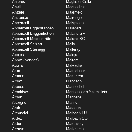
Anières
Maglio di Colla
Anwil
Magnedens
Anzère
Maienfeld
Anzonico
Mairengo
Appenzell
Maisprach
Appenzell Eggerstanden
Maladers
Appenzell Enggenhütten
Malans GR
Appenzell Meistersrüte
Malans SG
Appenzell Schlatt
Malix
Appenzell Steinegg
Malleray
Apples
Maloja
Aproz (Nendaz)
Malters
Aquila
Malvaglia
Aran
Mamishaus
Aranno
Mammern
Arbaz
Mandach
Arbedo
Männedorf
Arboldswil
Mannenbach-Salenstein
Arbon
Mannens
Arcegno
Manno
Arch
Maracon
Arconciel
Marbach LU
Ardez
Marbach SG
Ardon
Marchissy
Areuse
Mariastein