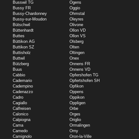
Busswil TG
Ogens
Bussy FR
Oggio
Bussy-Chardonney
Ohmstal
Bussy-sur-Moudon
Oleyres
Bütschwil
Olivone
Büttenhardt
Ollon VD
Buttes
Ollon VS
Büttikon AG
Olsberg
Buttikon SZ
Olten
Buttisholz
Oltingen
Buttwil
Onex
Bützberg
Onnens FR
Buus
Onnens VD
Cabbio
Opfershofen TG
Cademario
Opfertshofen SH
Cadempino
Opfikon
Cadenazzo
Oppens
Cadro
Oppikon
Cagiallo
Oppligen
Calfreisen
Orbe
Calonico
Orges
Calpiogna
Origlio
Cama
Ormalingen
Camedo
Orny
Camignolo
Oron-la-Ville