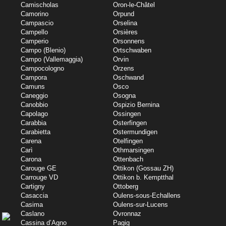
Camischolas
Oron-le-Châtel
Camorino
Orpund
Campascio
Orselina
Campello
Orsières
Camperio
Orsonnens
Campo (Blenio)
Ortschwaben
Campo (Vallemaggia)
Orvin
Campocologno
Orzens
Campora
Oschwand
Camuns
Osco
Caneggio
Osogna
Canobbio
Ospizio Bernina
Capolago
Ossingen
Carabbia
Osterfingen
Carabietta
Ostermundigen
Carena
Otelfingen
Carì
Othmarsingen
Carona
Ottenbach
Carouge GE
Ottikon (Gossau ZH)
Carrouge VD
Ottikon b. Kemptthal
Cartigny
Ottoberg
Casaccia
Oulens-sous-Echallens
Casima
Oulens-sur-Lucens
Caslano
Ovronnaz
Cassina d’Agno
Pagig