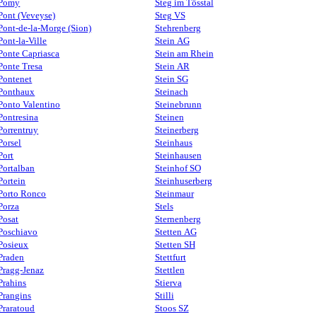
Pomy
Steg im Tösstal
Pont (Veveyse)
Steg VS
Pont-de-la-Morge (Sion)
Stehrenberg
Pont-la-Ville
Stein AG
Ponte Capriasca
Stein am Rhein
Ponte Tresa
Stein AR
Pontenet
Stein SG
Ponthaux
Steinach
Ponto Valentino
Steinebrunn
Pontresina
Steinen
Porrentruy
Steinerberg
Porsel
Steinhaus
Port
Steinhausen
Portalban
Steinhof SO
Portein
Steinhuserberg
Porto Ronco
Steinmaur
Porza
Stels
Posat
Sternenberg
Poschiavo
Stetten AG
Posieux
Stetten SH
Praden
Stettfurt
Pragg-Jenaz
Stettlen
Prahins
Stierva
Prangins
Stilli
Praratoud
Stoos SZ