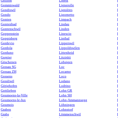
Gollion
Ligerz
Gommiswald
Lignerolle
Gondiswil
Lignières
Gondo
Ligornetto
Gonten
Limpach
Gontenbad
Lindau
Gontenschwil
Linden
Goppenstein
Linescio
Goppisberg
Linthal
Gordevio
Lipperswil
Gordola
Lippoldswilen
Gorduno
Littenheid
Gorgier
Litzirüti
Göschenen
Lobsigen
Gossau SG
Loc
Gossau ZH
Locarno
Gossens
Loco
Gossliwil
Lodano
Götighofen
Lodrino
Gottlieben
Lohn GR
Goumoens-la-Ville
Lohn SH
Goumoens-le-Jux
Lohn-Ammannsegg
Goumois
Löhningen
Graben
Lohnstorf
Grabs
Lömmenschwil