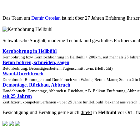
Das Team um
Damir Oroslan
ist mit über 27 Jahren Erfahrung Ihr
zer
Schwäbische Sorgfalt, moderne Technik und geschultes Fachpersona
Kernbohrung in Hellbühl
Kernbohrung bzw. Kernlochbohrung in Hellbühl + 200km, seit mehr als 25 Jahren
Beton bohren, schneiden, sägen
Betonbohrung, Betonsägearbeiten, Fugenschnitt uvm. (Hellbühl)
Wand-Durchbruch
Durchbruch: Bohrungen und Durchbruch von Wände, Beton, Mauer, Stein u.ä in H
Demontage, Rückbau, Abbruch
Handabbruch: Demontage, Abbruch u. Rückbau, z.B. Balkon-Entfernung, Abbruch
seit 25 Jahren
Zertifiziert, kompetent, erfahren - über 25 Jahre für Hellbühl, bekannt aus versch
Besichtigung und Beratung gerne auch
direkt
in
Hellbühl
vor Ort - f