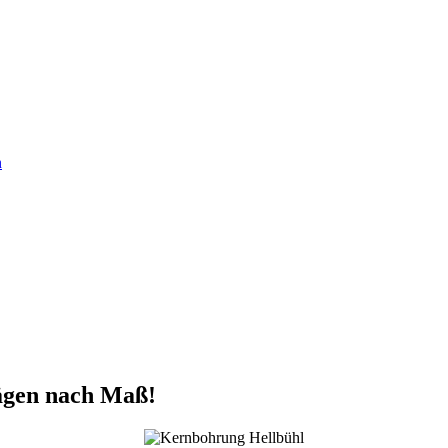
n
ägen nach Maß!