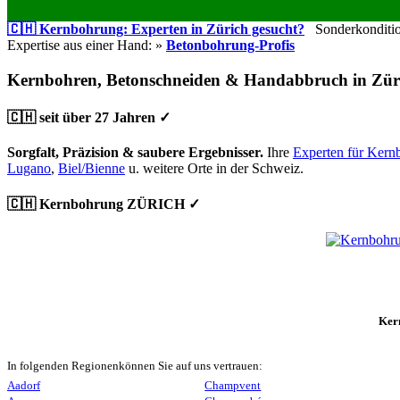
🇨🇭 Kernbohrung: Experten in Zürich gesucht?
Sonderkondition
Expertise aus einer Hand: »
Betonbohrung-Profis
Kernbohren, Betonschneiden & Handabbruch in Zür
🇨🇭 seit über 27 Jahren ✓
Sorgfalt, Präzision & saubere Ergebnisser.
Ihre
Experten für Kern
Lugano
,
Biel/Bienne
u. weitere Orte in der Schweiz.
🇨🇭 Kernbohrung ZÜRICH ✓
Ker
In folgenden Regionenkönnen Sie auf uns vertrauen:
Aadorf
Champvent