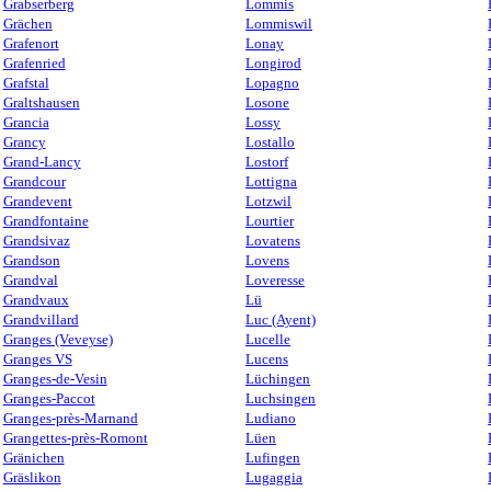
Grabserberg
Lommis
Grächen
Lommiswil
Grafenort
Lonay
Grafenried
Longirod
Grafstal
Lopagno
Graltshausen
Losone
Grancia
Lossy
Grancy
Lostallo
Grand-Lancy
Lostorf
Grandcour
Lottigna
Grandevent
Lotzwil
Grandfontaine
Lourtier
Grandsivaz
Lovatens
Grandson
Lovens
Grandval
Loveresse
Grandvaux
Lü
Grandvillard
Luc (Ayent)
Granges (Veveyse)
Lucelle
Granges VS
Lucens
Granges-de-Vesin
Lüchingen
Granges-Paccot
Luchsingen
Granges-près-Marnand
Ludiano
Grangettes-près-Romont
Lüen
Gränichen
Lufingen
Gräslikon
Lugaggia