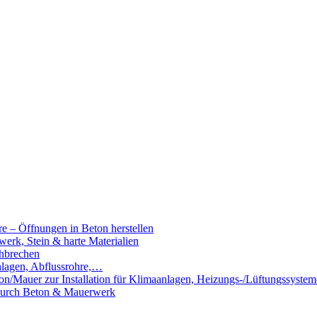
e – Öffnungen in Beton herstellen
rk, Stein & harte Materialien
hbrechen
nlagen, Abflussrohre,…
n/Mauer zur Installation für Klimaanlagen, Heizungs-/Lüftungssystem
 durch Beton & Mauerwerk