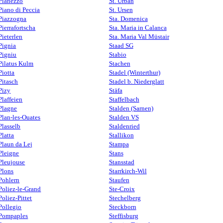
Pianezzo
St. Urban
Piano di Peccia
St. Ursen
Piazzogna
Sta. Domenica
Pierrafortscha
Sta. Maria in Calanca
Pieterlen
Sta. Maria Val Müstair
Pignia
Staad SG
Pigniu
Stabio
Pilatus Kulm
Stachen
Piotta
Stadel (Winterthur)
Pitasch
Stadel b. Niederglatt
Pizy
Stäfa
Plaffeien
Staffelbach
Plagne
Stalden (Sarnen)
Plan-les-Ouates
Stalden VS
Plasselb
Staldenried
Platta
Stallikon
Plaun da Lej
Stampa
Pleigne
Stans
Pleujouse
Stansstad
Plons
Starrkirch-Wil
Pohlern
Staufen
Poliez-le-Grand
Ste-Croix
Poliez-Pittet
Stechelberg
Pollegio
Steckborn
Pompaples
Steffisburg