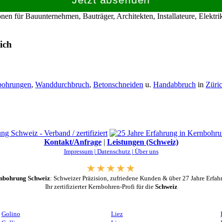
en für Bauunternehmen, Bauträger, Architekten, Installateure, Elekt
ich
bohrungen
,
Wanddurchbruch
,
Betonschneiden
u.
Handabbruch
in
Züri
Kontakt/Anfrage
|
Leistungen (Schweiz)
Impressum |
Datenschutz |
Über uns
nbohrung Schweiz
: Schweizer Präzision, zufriedene Kunden & über 27 Jahre Erfah
Ihr zertifizierter Kernbohren-Profi für die
Schweiz
Golino
Liez