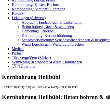
Kernbohrung Zürich: Preise
Kernbohrung: Kosten-Rechner
Kernbohrung: Seminar / Lehrgang
Kontakt
Leistungen (Schweiz)
Abbruch, Handabbruch & Entkernung
Beton bohren, sägen & schneiden
Demontage, Rückbau
Kernbohrung, Kernlochbohrung
Schadstoffsanierung: Schadestoffe erkennen & beseitige
Wand-Durchbruch: Wand durchbrechen
Medien
Partner
Türe vergrößern (Zürich)
Vermietung (Kernbohrer-Geräte, Bohrkronen
🇨🇭 Über uns
Kernbohrung Hellbühl
27 Jahre Erfahrung:
Sorgfalt,
Präzision & Kompetenz in Hellbühl
Kernbohrung Hellbühl: Beton bohren & s