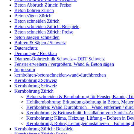
Beton Abbruch Zürich: Preise
Beton bohren Zürich
Beton sägen Zürich
Beton schneiden Zürich
Beton schneiden Zürich: Beispiele
Beton schneiden Zürich: Preise
beton-saegen-schneiden
Bohren & Sägen / Schweiz
Datenschutz
Demontage / Rückbau
Diament-Bohrtechnik Schweiz – DBT Schweiz
Fenster erweitern / vergrößern, Wand & Beton sägen
Impressum
kernbohren-betonschneiden-wand-durchbrechen
Kernbohrung Schweiz
Kernbohrung Schweiz
Kernbohrung Zürich
Beton schneiden & Kernbohrung für Fenster, Kamin, Tür
Hohlkernbohrung: Erkundungsbohrung in Beton, Mauerwe
Kernbohren: Wand-Durchbruch – Wand entfernen / durc
Kernbohrung & Betonschnitt: Installation von Sanitär-A
Kernbohrung: Klima, Heizung, Lüftung – Bohren in Beto
Kernbohrung: Rohre, Leitungen installieren – Bohrung
Kernbohrung Zürich: Beispiele