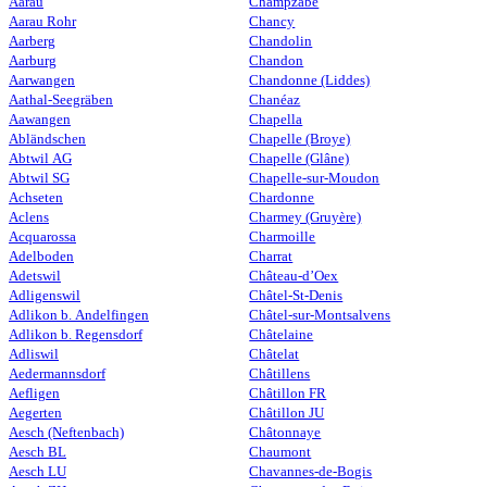
Aarau
Champzabé
Aarau Rohr
Chancy
Aarberg
Chandolin
Aarburg
Chandon
Aarwangen
Chandonne (Liddes)
Aathal-Seegräben
Chanéaz
Aawangen
Chapella
Abländschen
Chapelle (Broye)
Abtwil AG
Chapelle (Glâne)
Abtwil SG
Chapelle-sur-Moudon
Achseten
Chardonne
Aclens
Charmey (Gruyère)
Acquarossa
Charmoille
Adelboden
Charrat
Adetswil
Château-d’Oex
Adligenswil
Châtel-St-Denis
Adlikon b. Andelfingen
Châtel-sur-Montsalvens
Adlikon b. Regensdorf
Châtelaine
Adliswil
Châtelat
Aedermannsdorf
Châtillens
Aefligen
Châtillon FR
Aegerten
Châtillon JU
Aesch (Neftenbach)
Châtonnaye
Aesch BL
Chaumont
Aesch LU
Chavannes-de-Bogis