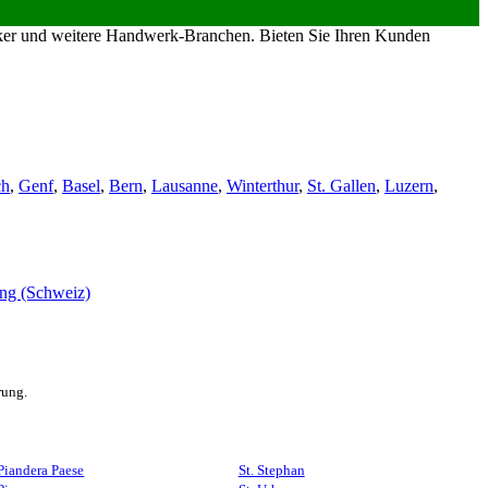
riker und weitere Handwerk-Branchen. Bieten Sie Ihren Kunden
ch
,
Genf
,
Basel
,
Bern
,
Lausanne
,
Winterthur
,
St. Gallen
,
Luzern
,
rung.
Piandera Paese
St. Stephan