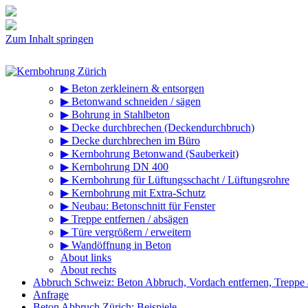
Zum Inhalt springen
▶ Beton zerkleinern & entsorgen
▶ Betonwand schneiden / sägen
▶ Bohrung in Stahlbeton
▶ Decke durchbrechen (Deckendurchbruch)
▶ Decke durchbrechen im Büro
▶ Kernbohrung Betonwand (Sauberkeit)
▶ Kernbohrung DN 400
▶ Kernbohrung für Lüftungsschacht / Lüftungsrohre
▶ Kernbohrung mit Extra-Schutz
▶ Neubau: Betonschnitt für Fenster
▶ Treppe entfernen / absägen
▶ Türe vergrößern / erweitern
▶ Wandöffnung in Beton
About links
About rechts
Abbruch Schweiz: Beton Abbruch, Vordach entfernen, Treppe
Anfrage
Beton Abbruch Zürich: Beispiele