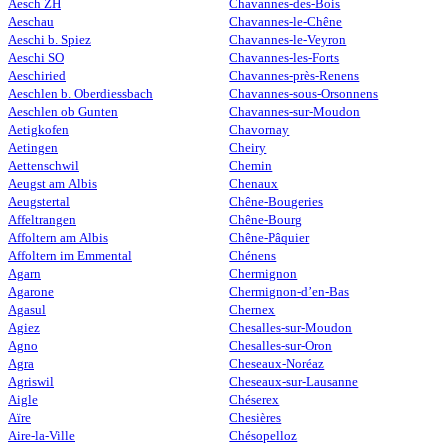
Aesch ZH
Chavannes-des-Bois
Aeschau
Chavannes-le-Chêne
Aeschi b. Spiez
Chavannes-le-Veyron
Aeschi SO
Chavannes-les-Forts
Aeschiried
Chavannes-près-Renens
Aeschlen b. Oberdiessbach
Chavannes-sous-Orsonnens
Aeschlen ob Gunten
Chavannes-sur-Moudon
Aetigkofen
Chavornay
Aetingen
Cheiry
Aettenschwil
Chemin
Aeugst am Albis
Chenaux
Aeugstertal
Chêne-Bougeries
Affeltrangen
Chêne-Bourg
Affoltern am Albis
Chêne-Pâquier
Affoltern im Emmental
Chénens
Agarn
Chermignon
Agarone
Chermignon-d’en-Bas
Agasul
Chernex
Agiez
Chesalles-sur-Moudon
Agno
Chesalles-sur-Oron
Agra
Cheseaux-Noréaz
Agriswil
Cheseaux-sur-Lausanne
Aigle
Chéserex
Aïre
Chesières
Aire-la-Ville
Chésopelloz