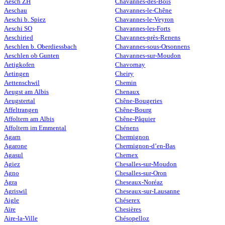
Aesch ZH
Chavannes-des-Bois
Aeschau
Chavannes-le-Chêne
Aeschi b. Spiez
Chavannes-le-Veyron
Aeschi SO
Chavannes-les-Forts
Aeschiried
Chavannes-près-Renens
Aeschlen b. Oberdiessbach
Chavannes-sous-Orsonnens
Aeschlen ob Gunten
Chavannes-sur-Moudon
Aetigkofen
Chavornay
Aetingen
Cheiry
Aettenschwil
Chemin
Aeugst am Albis
Chenaux
Aeugstertal
Chêne-Bougeries
Affeltrangen
Chêne-Bourg
Affoltern am Albis
Chêne-Pâquier
Affoltern im Emmental
Chénens
Agarn
Chermignon
Agarone
Chermignon-d’en-Bas
Agasul
Chernex
Agiez
Chesalles-sur-Moudon
Agno
Chesalles-sur-Oron
Agra
Cheseaux-Noréaz
Agriswil
Cheseaux-sur-Lausanne
Aigle
Chéserex
Aïre
Chesières
Aire-la-Ville
Chésopelloz