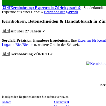
🇨🇭 Kernbohrung: Experten in Zürich gesucht?
Sonderkondition
Expertise aus einer Hand: »
Betonbohrung-Profis
Kernbohren, Betonschneiden & Handabbruch in Zür
🇨🇭 seit über 27 Jahren ✓
Sorgfalt, Präzision & saubere Ergebnisser.
Ihre
Experten für Kern
Lugano
,
Biel/Bienne
u. weitere Orte in der Schweiz.
🇨🇭 Kernbohrung ZÜRICH ✓
Ker
In folgenden Regionenkönnen Sie auf uns vertrauen:
Aadorf
Champvent