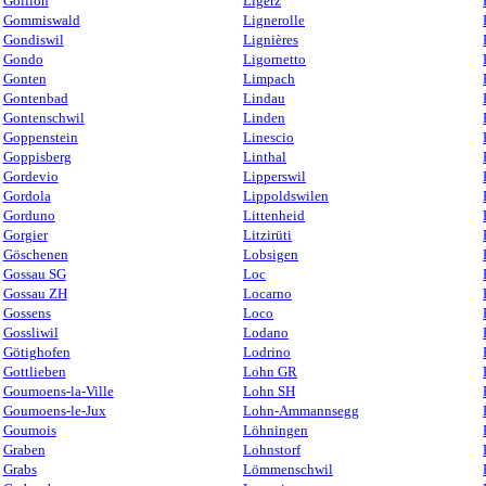
Gollion
Ligerz
Gommiswald
Lignerolle
Gondiswil
Lignières
Gondo
Ligornetto
Gonten
Limpach
Gontenbad
Lindau
Gontenschwil
Linden
Goppenstein
Linescio
Goppisberg
Linthal
Gordevio
Lipperswil
Gordola
Lippoldswilen
Gorduno
Littenheid
Gorgier
Litzirüti
Göschenen
Lobsigen
Gossau SG
Loc
Gossau ZH
Locarno
Gossens
Loco
Gossliwil
Lodano
Götighofen
Lodrino
Gottlieben
Lohn GR
Goumoens-la-Ville
Lohn SH
Goumoens-le-Jux
Lohn-Ammannsegg
Goumois
Löhningen
Graben
Lohnstorf
Grabs
Lömmenschwil