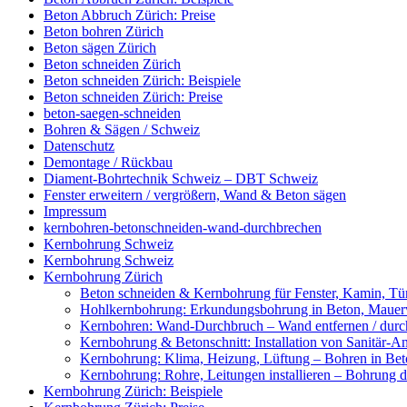
Beton Abbruch Zürich: Preise
Beton bohren Zürich
Beton sägen Zürich
Beton schneiden Zürich
Beton schneiden Zürich: Beispiele
Beton schneiden Zürich: Preise
beton-saegen-schneiden
Bohren & Sägen / Schweiz
Datenschutz
Demontage / Rückbau
Diament-Bohrtechnik Schweiz – DBT Schweiz
Fenster erweitern / vergrößern, Wand & Beton sägen
Impressum
kernbohren-betonschneiden-wand-durchbrechen
Kernbohrung Schweiz
Kernbohrung Schweiz
Kernbohrung Zürich
Beton schneiden & Kernbohrung für Fenster, Kamin, Tür
Hohlkernbohrung: Erkundungsbohrung in Beton, Mauerwe
Kernbohren: Wand-Durchbruch – Wand entfernen / durc
Kernbohrung & Betonschnitt: Installation von Sanitär-A
Kernbohrung: Klima, Heizung, Lüftung – Bohren in Beto
Kernbohrung: Rohre, Leitungen installieren – Bohrung
Kernbohrung Zürich: Beispiele