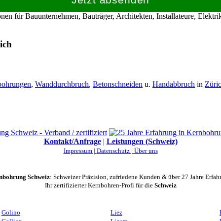
en für Bauunternehmen, Bauträger, Architekten, Installateure, Elekt
ich
bohrungen
,
Wanddurchbruch
,
Betonschneiden
u.
Handabbruch
in
Züri
Kontakt/Anfrage
|
Leistungen (Schweiz)
Impressum |
Datenschutz |
Über uns
nbohrung Schweiz
: Schweizer Präzision, zufriedene Kunden & über 27 Jahre Erfah
Ihr zertifizierter Kernbohren-Profi für die
Schweiz
Golino
Liez