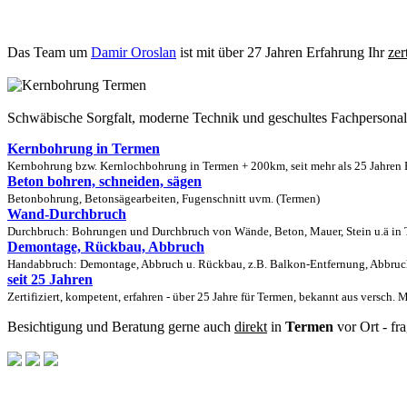
Das Team um
Damir Oroslan
ist mit über 27 Jahren Erfahrung Ihr
zer
Schwäbische Sorgfalt, moderne Technik und geschultes Fachpersona
Kernbohrung in Termen
Kernbohrung bzw. Kernlochbohrung in Termen + 200km, seit mehr als 25 Jahren E
Beton bohren, schneiden, sägen
Betonbohrung, Betonsägearbeiten, Fugenschnitt uvm. (Termen)
Wand-Durchbruch
Durchbruch: Bohrungen und Durchbruch von Wände, Beton, Mauer, Stein u.ä in T
Demontage, Rückbau, Abbruch
Handabbruch: Demontage, Abbruch u. Rückbau, z.B. Balkon-Entfernung, Abbruch
seit 25 Jahren
Zertifiziert, kompetent, erfahren - über 25 Jahre für Termen, bekannt aus versch. 
Besichtigung und Beratung gerne auch
direkt
in
Termen
vor Ort - fr