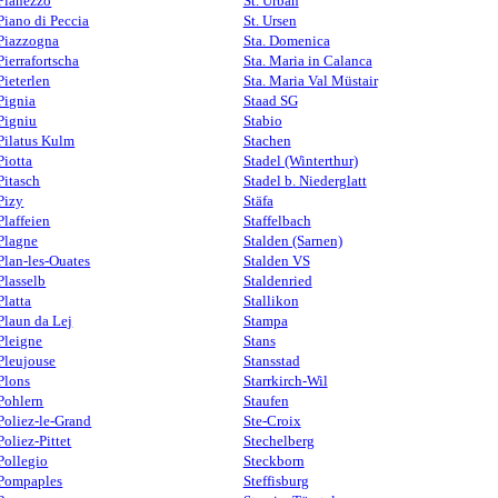
Pianezzo
St. Urban
Piano di Peccia
St. Ursen
Piazzogna
Sta. Domenica
Pierrafortscha
Sta. Maria in Calanca
Pieterlen
Sta. Maria Val Müstair
Pignia
Staad SG
Pigniu
Stabio
Pilatus Kulm
Stachen
Piotta
Stadel (Winterthur)
Pitasch
Stadel b. Niederglatt
Pizy
Stäfa
Plaffeien
Staffelbach
Plagne
Stalden (Sarnen)
Plan-les-Ouates
Stalden VS
Plasselb
Staldenried
Platta
Stallikon
Plaun da Lej
Stampa
Pleigne
Stans
Pleujouse
Stansstad
Plons
Starrkirch-Wil
Pohlern
Staufen
Poliez-le-Grand
Ste-Croix
Poliez-Pittet
Stechelberg
Pollegio
Steckborn
Pompaples
Steffisburg