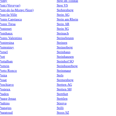
Pomy
Steg im Tösstal
Pont (Veveyse)
Steg VS
Pont-de-la-Morge (Sion)
Stehrenberg
Pont-la-Ville
Stein AG
Ponte Capriasca
Stein am Rhein
Ponte Tresa
Stein AR
Pontenet
Stein SG
Ponthaux
Steinach
Ponto Valentino
Steinebrunn
Pontresina
Steinen
Porrentruy
Steinerberg
Porsel
Steinhaus
Port
Steinhausen
Portalban
Steinhof SO
Portein
Steinhuserberg
Porto Ronco
Steinmaur
Porza
Stels
Posat
Sternenberg
Poschiavo
Stetten AG
Posieux
Stetten SH
Praden
Stettfurt
Pragg-Jenaz
Stettlen
Prahins
Stierva
Prangins
Stilli
Praratoud
Stoos SZ