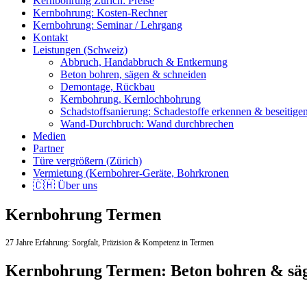
Kernbohrung Zürich: Preise
Kernbohrung: Kosten-Rechner
Kernbohrung: Seminar / Lehrgang
Kontakt
Leistungen (Schweiz)
Abbruch, Handabbruch & Entkernung
Beton bohren, sägen & schneiden
Demontage, Rückbau
Kernbohrung, Kernlochbohrung
Schadstoffsanierung: Schadestoffe erkennen & beseitige
Wand-Durchbruch: Wand durchbrechen
Medien
Partner
Türe vergrößern (Zürich)
Vermietung (Kernbohrer-Geräte, Bohrkronen
🇨🇭 Über uns
Kernbohrung Termen
27 Jahre Erfahrung:
Sorgfalt,
Präzision & Kompetenz in Termen
Kernbohrung Termen: Beton bohren & sä