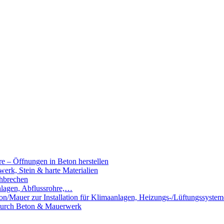
e – Öffnungen in Beton herstellen
rk, Stein & harte Materialien
hbrechen
nlagen, Abflussrohre,…
n/Mauer zur Installation für Klimaanlagen, Heizungs-/Lüftungssystem
 durch Beton & Mauerwerk