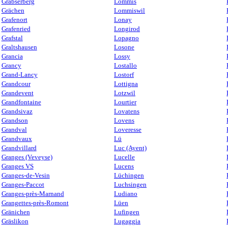
Grabserberg
Lommis
Grächen
Lommiswil
Grafenort
Lonay
Grafenried
Longirod
Grafstal
Lopagno
Graltshausen
Losone
Grancia
Lossy
Grancy
Lostallo
Grand-Lancy
Lostorf
Grandcour
Lottigna
Grandevent
Lotzwil
Grandfontaine
Lourtier
Grandsivaz
Lovatens
Grandson
Lovens
Grandval
Loveresse
Grandvaux
Lü
Grandvillard
Luc (Ayent)
Granges (Veveyse)
Lucelle
Granges VS
Lucens
Granges-de-Vesin
Lüchingen
Granges-Paccot
Luchsingen
Granges-près-Marnand
Ludiano
Grangettes-près-Romont
Lüen
Gränichen
Lufingen
Gräslikon
Lugaggia