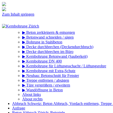
Zum Inhalt springen
▶ Beton zerkleinern & entsorgen
▶ Betonwand schneiden / sägen
▶ Bohrung in Stahlbeton
▶ Decke durchbrechen (Deckendurchbruch)
▶ Decke durchbrechen im Büro
▶ Kernbohrung Betonwand (Sauberkeit)
▶ Kernbohrung DN 400
▶ Kernbohrung für Lüftungsschacht / Lüftungsrohre
▶ Kernbohrung mit Extra-Schutz
▶ Neubau: Betonschnitt für Fenster
▶ Treppe entfernen / absägen
▶ Türe vergrößern / erweitern
▶ Wandöffnung in Beton
About links
About rechts
Abbruch Schweiz: Beton Abbruch, Vordach entfernen, Treppe
Anfrage
Beton Abbruch Zürich: Beispiele