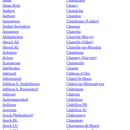
Aarau
Champzabé
Aarau Rohr
Chancy
Aarberg
Chandolin
Aarburg
Chandon
Aarwangen
Chandonne (Liddes)
Aathal-Seegräben
Chanéaz
Aawangen
Chapella
Abländschen
Chapelle (Broye)
Abtwil AG
Chapelle (Glâne)
Abtwil SG
Chapelle-sur-Moudon
Achseten
Chardonne
Aclens
Charmey (Gruyère)
Acquarossa
Charmoille
Adelboden
Charrat
Adetswil
Château-d’Oex
Adligenswil
Châtel-St-Denis
Adlikon b. Andelfingen
Châtel-sur-Montsalvens
Adlikon b. Regensdorf
Châtelaine
Adliswil
Châtelat
Aedermannsdorf
Châtillens
Aefligen
Châtillon FR
Aegerten
Châtillon JU
Aesch (Neftenbach)
Châtonnaye
Aesch BL
Chaumont
Aesch LU
Chavannes-de-Bogis