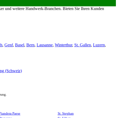
riker und weitere Handwerk-Branchen. Bieten Sie Ihren Kunden
ch
,
Genf
,
Basel
,
Bern
,
Lausanne
,
Winterthur
,
St. Gallen
,
Luzern
,
rung.
Piandera Paese
St. Stephan