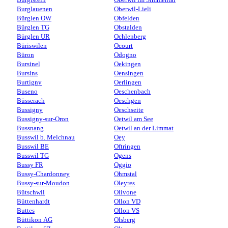
Burglauenen
Oberwil-Lieli
Bürglen OW
Obfelden
Bürglen TG
Obstalden
Bürglen UR
Ochlenberg
Büriswilen
Ocourt
Büron
Odogno
Bursinel
Oekingen
Bursins
Oensingen
Burtigny
Oerlingen
Buseno
Oeschenbach
Büsserach
Oeschgen
Bussigny
Oeschseite
Bussigny-sur-Oron
Oetwil am See
Bussnang
Oetwil an der Limmat
Busswil b. Melchnau
Oey
Busswil BE
Oftringen
Busswil TG
Ogens
Bussy FR
Oggio
Bussy-Chardonney
Ohmstal
Bussy-sur-Moudon
Oleyres
Bütschwil
Olivone
Büttenhardt
Ollon VD
Buttes
Ollon VS
Büttikon AG
Olsberg