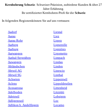
Kernbohrung Schweiz
: Schweizer Präzision, zufriedene Kunden & über 27
Jahre Erfahrung.
Ihr zertifizierter Kernbohren-Profi für die
Schweiz
In folgenden Regionenkönnen Sie auf uns vertrauen:
Aadorf
Liestal
Aarau
Liez
Aarau Rohr
Ligerz
Aarberg
Lignerolle
Aarburg
Lignières
Aarwangen
Ligornetto
Aathal-Seegräben
Limpach
Aawangen
Lindau
Abländschen
Linden
Abtwil AG
Linescio
Abtwil SG
Linthal
Achseten
Lipperswil
Aclens
Lippoldswilen
Acquarossa
Littenheid
Adelboden
Litzirüti
Adetswil
Lobsigen
Adligenswil
Loc
Adlikon b. Andelfingen
Locarno