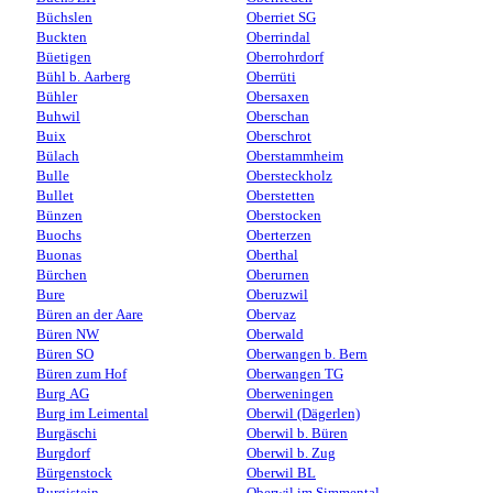
Büchslen
Oberriet SG
Buckten
Oberrindal
Büetigen
Oberrohrdorf
Bühl b. Aarberg
Oberrüti
Bühler
Obersaxen
Buhwil
Oberschan
Buix
Oberschrot
Bülach
Oberstammheim
Bulle
Obersteckholz
Bullet
Oberstetten
Bünzen
Oberstocken
Buochs
Oberterzen
Buonas
Oberthal
Bürchen
Oberurnen
Bure
Oberuzwil
Büren an der Aare
Obervaz
Büren NW
Oberwald
Büren SO
Oberwangen b. Bern
Büren zum Hof
Oberwangen TG
Burg AG
Oberweningen
Burg im Leimental
Oberwil (Dägerlen)
Burgäschi
Oberwil b. Büren
Burgdorf
Oberwil b. Zug
Bürgenstock
Oberwil BL
Burgistein
Oberwil im Simmental