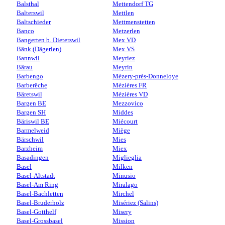
Balsthal
Mettendorf TG
Balterswil
Mettlen
Baltschieder
Mettmenstetten
Banco
Metzerlen
Bangerten b. Dieterswil
Mex VD
Bänk (Dägerlen)
Mex VS
Bannwil
Meyriez
Bärau
Meyrin
Barbengo
Mézery-près-Donneloye
Barberêche
Mézières FR
Bäretswil
Mézières VD
Bargen BE
Mezzovico
Bargen SH
Middes
Bäriswil BE
Miécourt
Barmelweid
Miège
Bärschwil
Mies
Barzheim
Miex
Basadingen
Miglieglia
Basel
Milken
Basel-Altstadt
Minusio
Basel-Am Ring
Miralago
Basel-Bachletten
Mirchel
Basel-Bruderholz
Misériez (Salins)
Basel-Gotthelf
Misery
Basel-Grossbasel
Mission