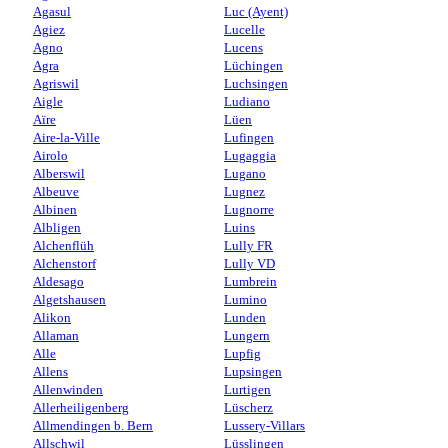
Agasul
Luc (Ayent)
Agiez
Lucelle
Agno
Lucens
Agra
Lüchingen
Agriswil
Luchsingen
Aigle
Ludiano
Aïre
Lüen
Aire-la-Ville
Lufingen
Airolo
Lugaggia
Alberswil
Lugano
Albeuve
Lugnez
Albinen
Lugnorre
Albligen
Luins
Alchenflüh
Lully FR
Alchenstorf
Lully VD
Aldesago
Lumbrein
Algetshausen
Lumino
Alikon
Lunden
Allaman
Lungern
Alle
Lupfig
Allens
Lupsingen
Allenwinden
Lurtigen
Allerheiligenberg
Lüscherz
Allmendingen b. Bern
Lussery-Villars
Allschwil
Lüsslingen