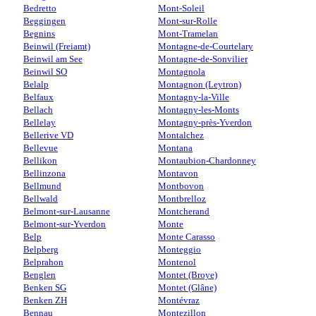
Bedretto
Mont-Soleil
Beggingen
Mont-sur-Rolle
Begnins
Mont-Tramelan
Beinwil (Freiamt)
Montagne-de-Courtelary
Beinwil am See
Montagne-de-Sonvilier
Beinwil SO
Montagnola
Belalp
Montagnon (Leytron)
Belfaux
Montagny-la-Ville
Bellach
Montagny-les-Monts
Bellelay
Montagny-près-Yverdon
Bellerive VD
Montalchez
Bellevue
Montana
Bellikon
Montaubion-Chardonney
Bellinzona
Montavon
Bellmund
Montbovon
Bellwald
Montbrelloz
Belmont-sur-Lausanne
Montcherand
Belmont-sur-Yverdon
Monte
Belp
Monte Carasso
Belpberg
Monteggio
Belprahon
Montenol
Benglen
Montet (Broye)
Benken SG
Montet (Glâne)
Benken ZH
Montévraz
Bennau
Montezillon