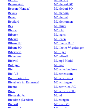
Beurnevésin
Mühledorf BE
Beuson (Nendaz)
Mühledorf SO
Bevaix
Mühlehorn
Bever
Mühlethal
Bévilard
Mühlethurnen
Bex
Mühlrüti
Biasca
Mülchi
Biberen
Mulegns
Biberist
Mülenen
Bibern SH
Müllheim Dorf
Bibern SO
Müllheim-Wigoltingen
Biberstein
Mülligen
Bichelsee
Mümliswil
Bichwil
Mumpé Medel
Bidogno
Mumpf
Biel
Münchenbuchsee
Biel VS
Münchenstein
Biel-Benken BL
Münchenwiler
Biembach im Emmental
Münchringen
Bienne
Münchwilen AG
Bière
Münchwilen TG
Biessenhofen
Mund
Bieudron (Nendaz)
Münsingen
Biezwil
Münster VS