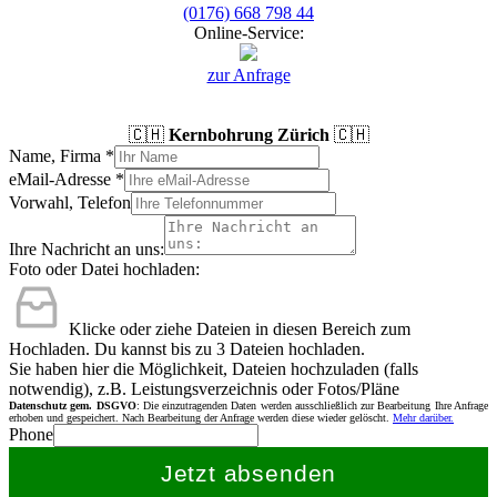
(0176) 668 798 44
Online-Service:
zur Anfrage
🇨🇭
Kernbohrung Zürich
🇨🇭
Name, Firma
*
eMail-Adresse
*
Vorwahl, Telefon
Ihre Nachricht an uns:
Foto oder Datei hochladen:
Klicke oder ziehe Dateien in diesen Bereich zum
Hochladen.
Du kannst bis zu 3 Dateien hochladen.
Sie haben hier die Möglichkeit, Dateien hochzuladen (falls
notwendig), z.B. Leistungsverzeichnis oder Fotos/Pläne
Datenschutz gem. DSGVO
: Die einzutragenden Daten werden ausschließlich zur Bearbeitung Ihre Anfrage
erhoben und gespeichert. Nach Bearbeitung der Anfrage werden diese wieder gelöscht.
Mehr darüber.
Phone
Jetzt absenden