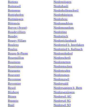
Bottens
Niedergösgen
Bottenwil
Niederhasli
Botterens
Niederhelfenschwil
Bottighofen
Niederhünigen
Bottmingen
Niederlenz
Böttstein
Niedermuhlern
Botyre (Ayent)
Niederneunforn
Boudevilliers
Niederönz
Boudry
Niederösch
Bougy-Villars
Niederrickenbach
Boulens
Niederried b. Interlaken
Bouloz
Niederried b. Kallnach
Bourg-St-Pierre
Niederrohrdorf
Bourguillon
Niederscherli
Bournens
Niederstetten
Bourrignon
Niederstocken
Boussens
Niederteufen
Bouveret
Niederurnen
Boveresse
Niederuzwil
Bovernier
Niederwald
Bowil
Niederwangen b. Bern
Bözberg
Niederweningen
Bözen
Niederwil AG
Braggio
Niederwil SG
Brail
Niederwil SO