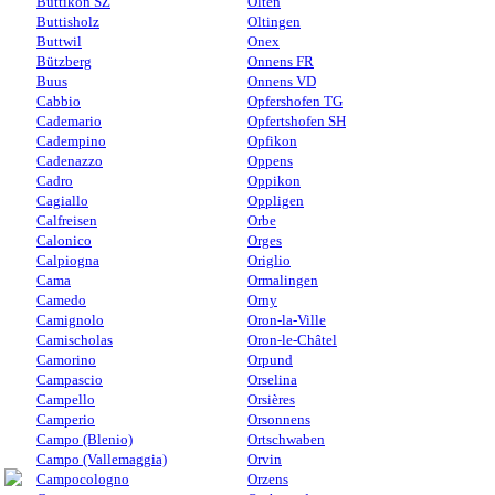
Buttikon SZ
Olten
Buttisholz
Oltingen
Buttwil
Onex
Bützberg
Onnens FR
Buus
Onnens VD
Cabbio
Opfershofen TG
Cademario
Opfertshofen SH
Cadempino
Opfikon
Cadenazzo
Oppens
Cadro
Oppikon
Cagiallo
Oppligen
Calfreisen
Orbe
Calonico
Orges
Calpiogna
Origlio
Cama
Ormalingen
Camedo
Orny
Camignolo
Oron-la-Ville
Camischolas
Oron-le-Châtel
Camorino
Orpund
Campascio
Orselina
Campello
Orsières
Camperio
Orsonnens
Campo (Blenio)
Ortschwaben
Campo (Vallemaggia)
Orvin
Campocologno
Orzens