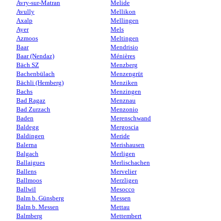
Avry-sur-Matran
Melide
Avully
Mellikon
Axalp
Mellingen
Ayer
Mels
Azmoos
Meltingen
Baar
Mendrisio
Baar (Nendaz)
Ménières
Bäch SZ
Menzberg
Bachenbülach
Menzengrüt
Bächli (Hemberg)
Menziken
Bachs
Menzingen
Bad Ragaz
Menznau
Bad Zurzach
Menzonio
Baden
Merenschwand
Baldegg
Mergoscia
Baldingen
Meride
Balerna
Merishausen
Balgach
Merligen
Ballaigues
Merlischachen
Ballens
Mervelier
Ballmoos
Merzligen
Ballwil
Mesocco
Balm b. Günsberg
Messen
Balm b. Messen
Mettau
Balmberg
Mettembert