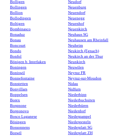
Bolligen
Neudorf
Bollingen
Neuenburg
Bollion
Neuendorf
Bollodingen
Neuenegg
Boltigen
Neuenhof
Bombinasco
Neuenkirch
Bonaduz
Neuhaus SG
Bonau
Neuhausen am Rheinfall
Boncourt
Neuheim
Bondo
Neukirch (Egnach)
Bonfol
Neukirch an der Thur
Bönigen b. Interlaken
Neunkirch
Boningen
Neuwilen
Boniswil
Neyruz FR
Bonnefontaine
Neyruz-sur-Moudon
Bonstetten
Nidau
Bonvillars
Nidfurn
Boppelsen
Niederbipp
Borex
Niederbuchsiten
Borgnone
Niederbüren
Borgonovo
Niederdorf
Bosco Luganese
Niedergampel
Bösingen
Niedergesteln
Bossonnens
Niederglatt SG
Boswil
Niederglatt ZH