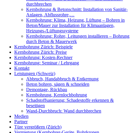
durchbrechen
Kernbohrung & Betonschnitt: Installation von Sanitär-
Anlagen, Abflussrohre,…
Kernbohrung: Klima, Heizung, Lüftung – Bohren in
Beton/Mauer zur Installation für Klimaanlagen,
Heizungs-/Lüftungssysteme
Kernbohrung: Rohre, Leitungen installieren – Bohrung
durch Beton & Mauerwerk
Kernbohrung Zürich: Beispiele
Kernbohrung Zürich: Preise
Kernbohrung: Kosten-Rechner
Kernbohrung: Seminar / Lehrgang
Kontakt
Leistungen (Schweiz)
Abbruch, Handabbruch & Entkernung
Beton bohren, sägen & schneiden
Demontage, Rückbau
Kernbohrung, Kernlochbohrung
Schadstoffsanierung: Schadestoffe erkennen &
beseitigen
Wand-Durchbruch: Wand durchbrechen
Medien
Partner
Türe vergrößern (Zürich)
Vermietung (Kernbohrer-Geräte, Bohrkronen