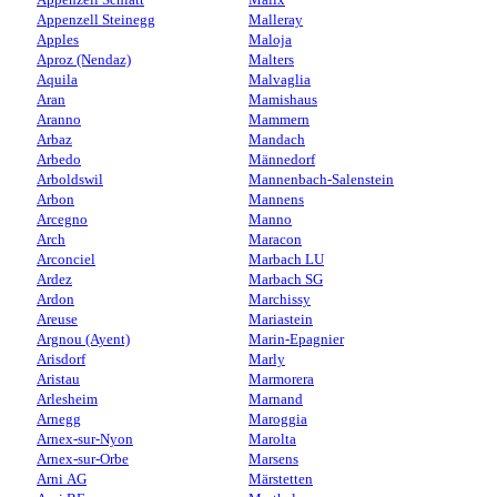
Appenzell Steinegg
Malleray
Apples
Maloja
Aproz (Nendaz)
Malters
Aquila
Malvaglia
Aran
Mamishaus
Aranno
Mammern
Arbaz
Mandach
Arbedo
Männedorf
Arboldswil
Mannenbach-Salenstein
Arbon
Mannens
Arcegno
Manno
Arch
Maracon
Arconciel
Marbach LU
Ardez
Marbach SG
Ardon
Marchissy
Areuse
Mariastein
Argnou (Ayent)
Marin-Epagnier
Arisdorf
Marly
Aristau
Marmorera
Arlesheim
Marnand
Arnegg
Maroggia
Arnex-sur-Nyon
Marolta
Arnex-sur-Orbe
Marsens
Arni AG
Märstetten