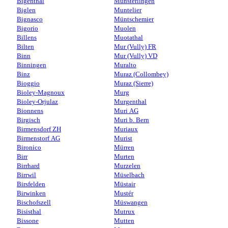
Bigenthal
Münsterlingen
Biglen
Muntelier
Bignasco
Müntschemier
Bigorio
Muolen
Billens
Muotathal
Bilten
Mur (Vully) FR
Binn
Mur (Vully) VD
Binningen
Muralto
Binz
Muraz (Collombey)
Bioggio
Muraz (Sierre)
Bioley-Magnoux
Murg
Bioley-Orjulaz
Murgenthal
Bionnens
Muri AG
Birgisch
Muri b. Bern
Birmensdorf ZH
Muriaux
Birmenstorf AG
Murist
Bironico
Mürren
Birr
Murten
Birrhard
Murzelen
Birrwil
Müselbach
Birsfelden
Müstair
Birwinken
Mustér
Bischofszell
Müswangen
Bisisthal
Mutrux
Bissone
Mutten