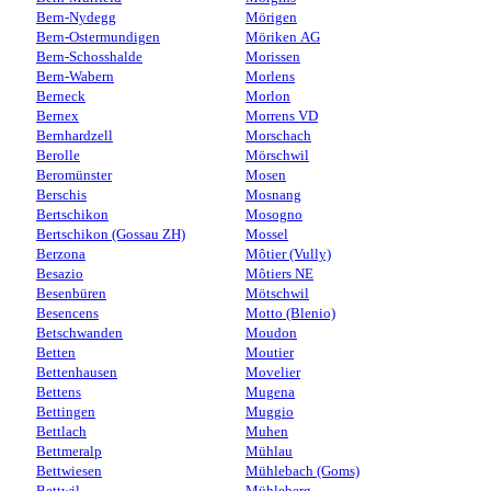
Bern-Nydegg
Mörigen
Bern-Ostermundigen
Möriken AG
Bern-Schosshalde
Morissen
Bern-Wabern
Morlens
Berneck
Morlon
Bernex
Morrens VD
Bernhardzell
Morschach
Berolle
Mörschwil
Beromünster
Mosen
Berschis
Mosnang
Bertschikon
Mosogno
Bertschikon (Gossau ZH)
Mossel
Berzona
Môtier (Vully)
Besazio
Môtiers NE
Besenbüren
Mötschwil
Besencens
Motto (Blenio)
Betschwanden
Moudon
Betten
Moutier
Bettenhausen
Movelier
Bettens
Mugena
Bettingen
Muggio
Bettlach
Muhen
Bettmeralp
Mühlau
Bettwiesen
Mühlebach (Goms)
Bettwil
Mühleberg