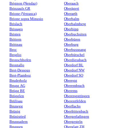
Brignon (Nendaz)
Oberaach
Brinzauls GR
Oberägeri
Brione (Verzasca)
Oberarth
Brione sopra Minusio
Oberbalm
Brislach
Oberbalmberg
Brissago
Oberbipp
Bristen
Oberbuchsiten
Brittern
Oberbüren
Brittnau
Oberburg
Broc
Oberbussnang
Broglio
Oberbütschel
Bronschhofen
Oberdiessbach
Brontallo
Oberdorf BL
Brot-Dessous
Oberdorf NW
Brot-Plamboz
Oberdorf SO
Bruderholz
Oberegg
Brugg AG
Oberembrach
Brügg BE
Oberems
Brügglen
Oberengstringen
Brülisau
Oberentfelden
Brunegg
Oberflachs
Brünig
Oberfrittenbach
Brünisried
Obergerlafingen
Brunnadern
Obergesteln
Brunnen
Oberglatt ZH