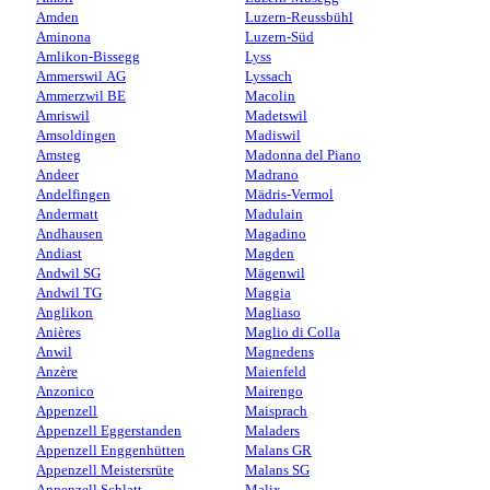
Amden
Luzern-Reussbühl
Aminona
Luzern-Süd
Amlikon-Bissegg
Lyss
Ammerswil AG
Lyssach
Ammerzwil BE
Macolin
Amriswil
Madetswil
Amsoldingen
Madiswil
Amsteg
Madonna del Piano
Andeer
Madrano
Andelfingen
Mädris-Vermol
Andermatt
Madulain
Andhausen
Magadino
Andiast
Magden
Andwil SG
Mägenwil
Andwil TG
Maggia
Anglikon
Magliaso
Anières
Maglio di Colla
Anwil
Magnedens
Anzère
Maienfeld
Anzonico
Mairengo
Appenzell
Maisprach
Appenzell Eggerstanden
Maladers
Appenzell Enggenhütten
Malans GR
Appenzell Meistersrüte
Malans SG
Appenzell Schlatt
Malix