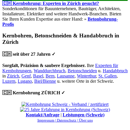
🇨🇭 Kernbohrung: Experten in Zürich gesucht?
Sonderkonditionen für Bauunternehmen, Bauträger, Architekten,
Installateure, Elektriker und weitere Handwerk-Branchen. Bieten
Sie Ihren Kunden Expertise aus einer Hand: »
Betonbohrung-
Profis
Kernbohren, Betonschneiden & Handabbruch in
Zürich
🇨🇭 seit über 27 Jahren ✓
Sorgfalt, Präzision & saubere Ergebnisser.
Ihre
Experten für
Kernbohrungen
,
Wanddurchbruch
,
Betonschneiden
u.
Handabbruch
in
Zürich
,
Genf
,
Basel
,
Bern
,
Lausanne
,
Winterthur
,
St. Gallen
,
Luzern
,
Lugano
,
Biel/Bienne
u. weitere Orte in der Schweiz.
🇨🇭 Kernbohrung ZÜRICH ✓
Kontakt/Anfrage
|
Leistungen (Schweiz)
Impressum |
Datenschutz |
Über uns