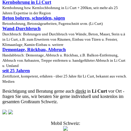
Kernbohrung in Li Curt
Kernbohrung bzw. Kernlochbohrung in Li Curt + 200km, seit mehr als 25
Jahren Expertise in der Region
Beton bohren, schneiden, sägen
Betonbohrung, Betonsägearbeiten, Fugenschnitt uvm. (Li Curt)
Wand-Durchbruch
Durchbruch: Bohrungen und Durchbruch von Wände, Beton, Mauer, Stein u.ä
in Li Curt, z.B. zum Erweitern von Räumen, Einbau von Türen u. Fenster,
Klimaanlage, Kamin-Einbau u. weitere
Demontage, Rückbau, Abbruch
Handabbruch: Demontage, Abbruch u. Rückbau, z.B. Balkon-Entfernung,
Abbruch von Anbauten, Treppe entfernen u. handgeführter Abbruch in Li Curt
u. Umland
seit 25 Jahren
Zertifiziert, kompetent, erfahren - über 25 Jahre für Li Curt, bekannt aus versch.
Medien
Besichtigung und Beratung gerne auch
direkt
in
Li Curt
vor Ort -
fragen Sie uns, wir beraten Sie gerne individuell und kostenlos im
gesamten Großraum Schweiz.
Mobil Schweiz: