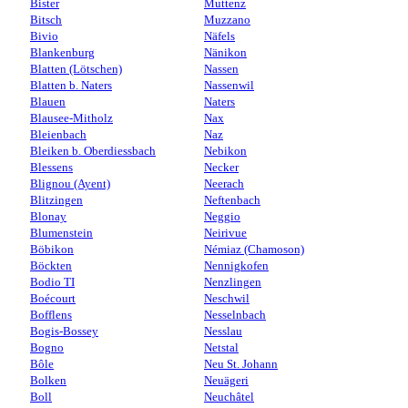
Bister
Muttenz
Bitsch
Muzzano
Bivio
Näfels
Blankenburg
Nänikon
Blatten (Lötschen)
Nassen
Blatten b. Naters
Nassenwil
Blauen
Naters
Blausee-Mitholz
Nax
Bleienbach
Naz
Bleiken b. Oberdiessbach
Nebikon
Blessens
Necker
Blignou (Ayent)
Neerach
Blitzingen
Neftenbach
Blonay
Neggio
Blumenstein
Neirivue
Böbikon
Némiaz (Chamoson)
Böckten
Nennigkofen
Bodio TI
Nenzlingen
Boécourt
Neschwil
Bofflens
Nesselnbach
Bogis-Bossey
Nesslau
Bogno
Netstal
Bôle
Neu St. Johann
Bolken
Neuägeri
Boll
Neuchâtel