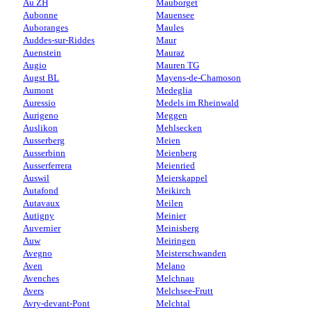
Au ZH
Mauborget
Aubonne
Mauensee
Auboranges
Maules
Auddes-sur-Riddes
Maur
Auenstein
Mauraz
Augio
Mauren TG
Augst BL
Mayens-de-Chamoson
Aumont
Medeglia
Auressio
Medels im Rheinwald
Aurigeno
Meggen
Auslikon
Mehlsecken
Ausserberg
Meien
Ausserbinn
Meienberg
Ausserferrera
Meienried
Auswil
Meierskappel
Autafond
Meikirch
Autavaux
Meilen
Autigny
Meinier
Auvernier
Meinisberg
Auw
Meiringen
Avegno
Meisterschwanden
Aven
Melano
Avenches
Melchnau
Avers
Melchsee-Frutt
Avry-devant-Pont
Melchtal