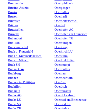
Brunnenthal
Obergoldbach
Brusino Arsizio
Obergösgen
Brusio
Oberhallau
Bruson
Oberhasli
Brüttelen
Oberhelfenschwil
Brütten
Oberhof
Brüttisellen
Oberhofen AG
Bruzella
Oberhofen am Thunersee
Bubendorf
Oberhofen TG
Bubikon
Oberhünigen
Buch am Irchel
Oberiberg
Buch b. Frauenfeld
Oberkirch LU
Buch b. Kümmertshausen
Oberkulm
Buch b. Märwil
Oberlunkhofen
Buch SH
Obermumpf
Buchackern
Obermutten
Buchberg
Obernau
Buchen
Oberneunforn
Buchen im Prättigau
Oberönz
Buchillon
Oberösch
Buchrain
Oberramsern
Buchs AG
Oberrickenbach
Buchs LU
Oberried am Brienzersee
Buchs SG
Oberried FR
Buchs ZH
Oberrieden