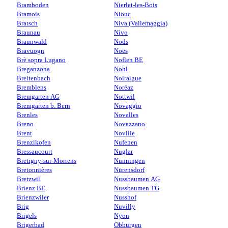
Bramboden
Nierlet-les-Bois
Bramois
Niouc
Bratsch
Niva (Vallemaggia)
Braunau
Nivo
Braunwald
Nods
Bravuogn
Noës
Brè sopra Lugano
Noflen BE
Breganzona
Nohl
Breitenbach
Noiraigue
Bremblens
Noréaz
Bremgarten AG
Nottwil
Bremgarten b. Bern
Novaggio
Brenles
Novalles
Breno
Novazzano
Brent
Noville
Brenzikofen
Nufenen
Bressaucourt
Nuglar
Bretigny-sur-Morrens
Nunningen
Bretonnières
Nürensdorf
Bretzwil
Nussbaumen AG
Brienz BE
Nussbaumen TG
Brienzwiler
Nusshof
Brig
Nuvilly
Brigels
Nyon
Brigerbad
Obbürgen