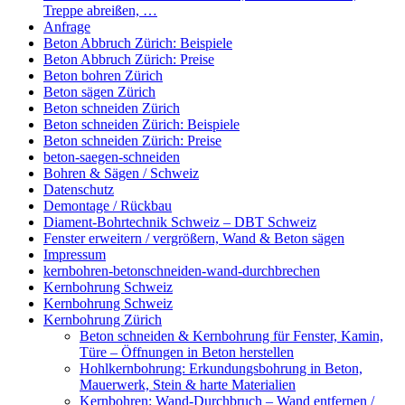
Treppe abreißen, …
Anfrage
Beton Abbruch Zürich: Beispiele
Beton Abbruch Zürich: Preise
Beton bohren Zürich
Beton sägen Zürich
Beton schneiden Zürich
Beton schneiden Zürich: Beispiele
Beton schneiden Zürich: Preise
beton-saegen-schneiden
Bohren & Sägen / Schweiz
Datenschutz
Demontage / Rückbau
Diament-Bohrtechnik Schweiz – DBT Schweiz
Fenster erweitern / vergrößern, Wand & Beton sägen
Impressum
kernbohren-betonschneiden-wand-durchbrechen
Kernbohrung Schweiz
Kernbohrung Schweiz
Kernbohrung Zürich
Beton schneiden & Kernbohrung für Fenster, Kamin,
Türe – Öffnungen in Beton herstellen
Hohlkernbohrung: Erkundungsbohrung in Beton,
Mauerwerk, Stein & harte Materialien
Kernbohren: Wand-Durchbruch – Wand entfernen /