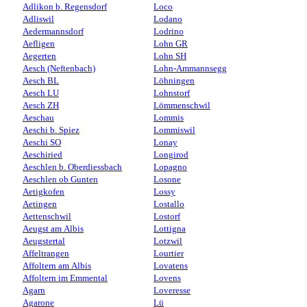
Adlikon b. Regensdorf
Loco
Adliswil
Lodano
Aedermannsdorf
Lodrino
Aefligen
Lohn GR
Aegerten
Lohn SH
Aesch (Neftenbach)
Lohn-Ammannsegg
Aesch BL
Löhningen
Aesch LU
Lohnstorf
Aesch ZH
Lömmenschwil
Aeschau
Lommis
Aeschi b. Spiez
Lommiswil
Aeschi SO
Lonay
Aeschiried
Longirod
Aeschlen b. Oberdiessbach
Lopagno
Aeschlen ob Gunten
Losone
Aetigkofen
Lossy
Aetingen
Lostallo
Aettenschwil
Lostorf
Aeugst am Albis
Lottigna
Aeugstertal
Lotzwil
Affeltrangen
Lourtier
Affoltern am Albis
Lovatens
Affoltern im Emmental
Lovens
Agarn
Loveresse
Agarone
Lü