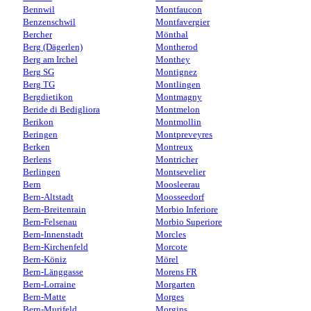
Bennwil
Montfaucon
Benzenschwil
Montfavergier
Bercher
Mönthal
Berg (Dägerlen)
Montherod
Berg am Irchel
Monthey
Berg SG
Montignez
Berg TG
Montlingen
Bergdietikon
Montmagny
Beride di Bedigliora
Montmelon
Berikon
Montmollin
Beringen
Montpreveyres
Berken
Montreux
Berlens
Montricher
Berlingen
Montsevelier
Bern
Moosleerau
Bern-Altstadt
Moosseedorf
Bern-Breitenrain
Morbio Inferiore
Bern-Felsenau
Morbio Superiore
Bern-Innenstadt
Morcles
Bern-Kirchenfeld
Morcote
Bern-Köniz
Mörel
Bern-Länggasse
Morens FR
Bern-Lorraine
Morgarten
Bern-Matte
Morges
Bern-Murifeld
Morgins