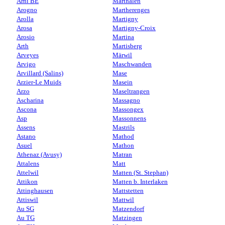
Arni BE
Marthalen
Arogno
Martherenges
Arolla
Martigny
Arosa
Martigny-Croix
Arosio
Martina
Arth
Martisberg
Arveyes
Märwil
Arvigo
Maschwanden
Arvillard (Salins)
Mase
Arzier-Le Muids
Masein
Arzo
Maseltrangen
Ascharina
Massagno
Ascona
Massongex
Asp
Massonnens
Assens
Mastrils
Astano
Mathod
Asuel
Mathon
Athenaz (Avusy)
Matran
Attalens
Matt
Attelwil
Matten (St. Stephan)
Attikon
Matten b. Interlaken
Attinghausen
Mattstetten
Attiswil
Mattwil
Au SG
Matzendorf
Au TG
Matzingen