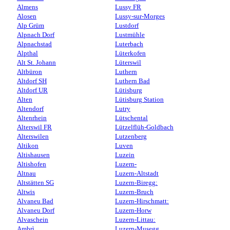
Almens
Lussy FR
Alosen
Lussy-sur-Morges
Alp Grüm
Lustdorf
Alpnach Dorf
Lustmühle
Alpnachstad
Luterbach
Alpthal
Lüterkofen
Alt St. Johann
Lüterswil
Altbüron
Luthern
Altdorf SH
Luthern Bad
Altdorf UR
Lütisburg
Alten
Lütisburg Station
Altendorf
Lutry
Altenrhein
Lütschental
Alterswil FR
Lützelflüh-Goldbach
Alterswilen
Lutzenberg
Altikon
Luven
Altishausen
Luzein
Altishofen
Luzern-
Altnau
Luzern-Altstadt
Altstätten SG
Luzern-Biregg:
Altwis
Luzern-Bruch
Alvaneu Bad
Luzern-Hirschmatt:
Alvaneu Dorf
Luzern-Horw
Alvaschein
Luzern-Littau:
Ambrì
Luzern-Musegg