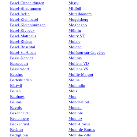
Basel-Gundeldingen
Missy
Basel-Hirzbrunnen
Mitlödi
Basel-Iselin
Mittelhäusern
Basel-Kleinbasel
Mogelsberg
Basel-Kleinhüningen
Moghegno
Basel-Klybeck
Möhlin
Basel-Matthäus
Moiry VD
Basel-Riehen
Molare
Basel-Rosental
Moleno
Basel-St. Alban
Moléson-sur-Gruyères
Basse-Nendaz
Molinis
Bassecourt
Mollens VD
Bassersdorf
Mollens VS
Bassins
Mollie-Margot
Bätterkinden
Mollis
Bättwil
Molondin
Bauen
Mols
Baulmes
Mon
Bauma
Mönchaltorf
Bavois
Moneto
Bazenheid
Monible
Beatenberg
Monnaz
Beckenried
Mont-Crosin
Bedano
Mont-de-Buttes
Bedigliora
Mont-la-Ville