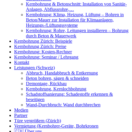
Kernbohrung & Betonschnitt: Installation von Sanitär-
Anlagen, Abflussrohre,…
Kernbohrung: Klima, Heizung, Lüftung – Bohren in
Beton/Mauer zur Installation für Klimaanlagen,
Heizungs-/Lüftungssysteme
Kernbohrung: Rohre, Leitungen installieren – Bohrung
durch Beton & Mauerwerk
Kernbohrung Zürich: Beispiele
Kernbohrung Zürich: Preise
Kernbohrung: Kosten-Rechner
Kernbohrung: Seminar / Lehrgang
Kontakt
Leistungen (Schweiz)
Abbruch, Handabbruch & Entkernung
Beton bohren, sägen & schneiden
Demontage, Rückbau
Kernbohrung, Kernlochbohrung
Schadstoffsanierung: Schadestoffe erkennen &
beseitigen
Wand-Durchbruch: Wand durchbrechen
Medien
Partner
Türe vergrößern (Zürich)
Vermietung (Kernbohrer-Geräte, Bohrkronen
🇨🇭 Über uns