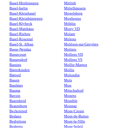
Basel-Hirzbrunnen
Mitlödi
Basel-Iselin
Mittelhäusern
Basel-Kleinbasel
Mogelsberg
Basel-Kleinhüningen
Moghegno
Basel-Klybeck
Möhlin
Basel-Matthäus
Moiry VD
Basel-Riehen
Molare
Basel-Rosental
Moleno
Basel-St. Alban
Moléson-sur-Gruyères
Basse-Nendaz
Molinis
Bassecourt
Mollens VD
Bassersdorf
Mollens VS
Bassins
Mollie-Margot
Bätterkinden
Mollis
Bättwil
Molondin
Bauen
Mols
Baulmes
Mon
Bauma
Mönchaltorf
Bavois
Moneto
Bazenheid
Monible
Beatenberg
Monnaz
Beckenried
Mont-Crosin
Bedano
Mont-de-Buttes
Bedigliora
Mont-la-Ville
Bedretto
Mont-Soleil