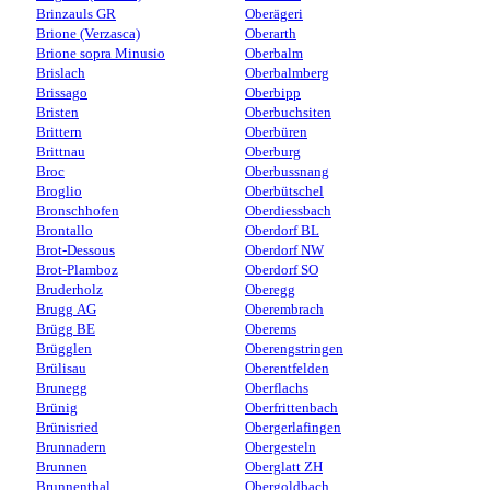
Brinzauls GR
Oberägeri
Brione (Verzasca)
Oberarth
Brione sopra Minusio
Oberbalm
Brislach
Oberbalmberg
Brissago
Oberbipp
Bristen
Oberbuchsiten
Brittern
Oberbüren
Brittnau
Oberburg
Broc
Oberbussnang
Broglio
Oberbütschel
Bronschhofen
Oberdiessbach
Brontallo
Oberdorf BL
Brot-Dessous
Oberdorf NW
Brot-Plamboz
Oberdorf SO
Bruderholz
Oberegg
Brugg AG
Oberembrach
Brügg BE
Oberems
Brügglen
Oberengstringen
Brülisau
Oberentfelden
Brunegg
Oberflachs
Brünig
Oberfrittenbach
Brünisried
Obergerlafingen
Brunnadern
Obergesteln
Brunnen
Oberglatt ZH
Brunnenthal
Obergoldbach