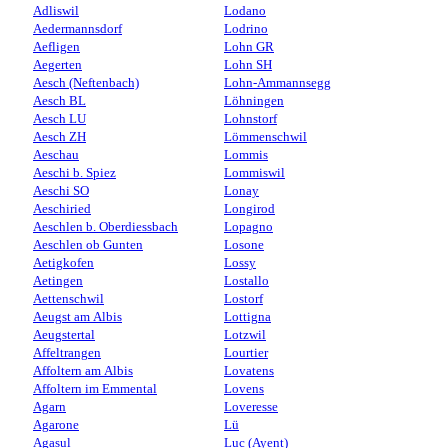
Adliswil
Lodano
Aedermannsdorf
Lodrino
Aefligen
Lohn GR
Aegerten
Lohn SH
Aesch (Neftenbach)
Lohn-Ammannsegg
Aesch BL
Löhningen
Aesch LU
Lohnstorf
Aesch ZH
Lömmenschwil
Aeschau
Lommis
Aeschi b. Spiez
Lommiswil
Aeschi SO
Lonay
Aeschiried
Longirod
Aeschlen b. Oberdiessbach
Lopagno
Aeschlen ob Gunten
Losone
Aetigkofen
Lossy
Aetingen
Lostallo
Aettenschwil
Lostorf
Aeugst am Albis
Lottigna
Aeugstertal
Lotzwil
Affeltrangen
Lourtier
Affoltern am Albis
Lovatens
Affoltern im Emmental
Lovens
Agarn
Loveresse
Agarone
Lü
Agasul
Luc (Ayent)