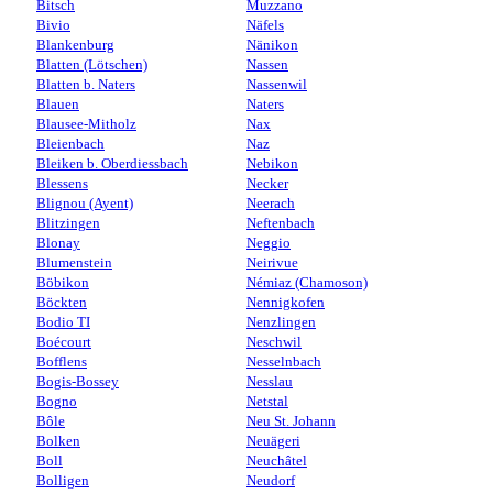
Bitsch
Muzzano
Bivio
Näfels
Blankenburg
Nänikon
Blatten (Lötschen)
Nassen
Blatten b. Naters
Nassenwil
Blauen
Naters
Blausee-Mitholz
Nax
Bleienbach
Naz
Bleiken b. Oberdiessbach
Nebikon
Blessens
Necker
Blignou (Ayent)
Neerach
Blitzingen
Neftenbach
Blonay
Neggio
Blumenstein
Neirivue
Böbikon
Némiaz (Chamoson)
Böckten
Nennigkofen
Bodio TI
Nenzlingen
Boécourt
Neschwil
Bofflens
Nesselnbach
Bogis-Bossey
Nesslau
Bogno
Netstal
Bôle
Neu St. Johann
Bolken
Neuägeri
Boll
Neuchâtel
Bolligen
Neudorf