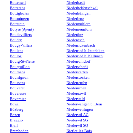
Bottenwil
Niederhasli
Botterens
Niederhelfenschwil
Bottighofen
Niederhünigen
Bottmingen
Niederlenz
Böttstein
Niedermuhlern
Botyre (Ayent)
Niederneunforn
Boudevilliers
Niederönz
Boudry
Niederösch
Bougy-Villars
Niederrickenbach
Boulens
Niederried b. Interlaken
Bouloz
Niederried b. Kallnach
Bourg-St-Pierre
Niederrohrdorf
Bourguillon
Niederscherli
Bournens
Niederstetten
Bourrignon
Niederstocken
Boussens
Niederteufen
Bouveret
Niederurnen
Boveresse
Niederuzwil
Bovernier
Niederwald
Bowil
Niederwangen b. Bern
Bözberg
Niederweningen
Bözen
Niederwil AG
Braggio
Niederwil SG
Brail
Niederwil SO
Bramboden
Nierlet-les-Bois