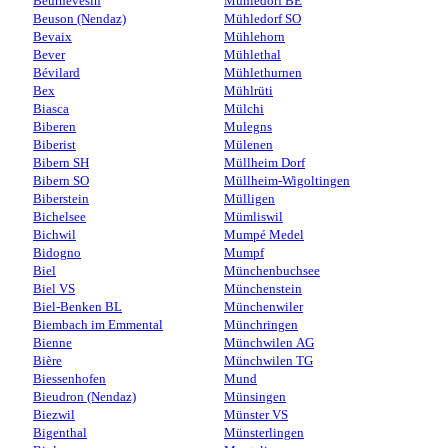
Beurnevésin
Mühledorf BE
Beuson (Nendaz)
Mühledorf SO
Bevaix
Mühlehorn
Bever
Mühlethal
Bévilard
Mühlethurnen
Bex
Mühlrüti
Biasca
Mülchi
Biberen
Mulegns
Biberist
Mülenen
Bibern SH
Müllheim Dorf
Bibern SO
Müllheim-Wigoltingen
Biberstein
Mülligen
Bichelsee
Mümliswil
Bichwil
Mumpé Medel
Bidogno
Mumpf
Biel
Münchenbuchsee
Biel VS
Münchenstein
Biel-Benken BL
Münchenwiler
Biembach im Emmental
Münchringen
Bienne
Münchwilen AG
Bière
Münchwilen TG
Biessenhofen
Mund
Bieudron (Nendaz)
Münsingen
Biezwil
Münster VS
Bigenthal
Münsterlingen