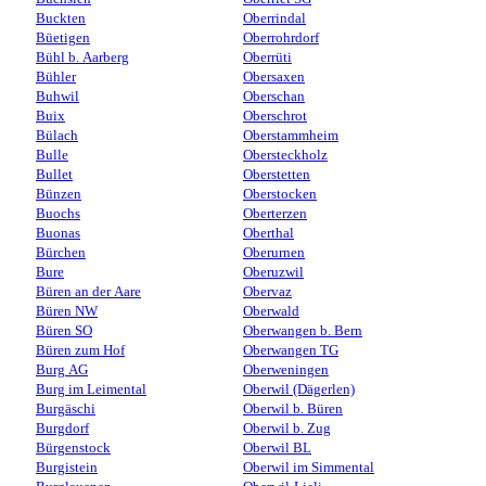
Buckten
Oberrindal
Büetigen
Oberrohrdorf
Bühl b. Aarberg
Oberrüti
Bühler
Obersaxen
Buhwil
Oberschan
Buix
Oberschrot
Bülach
Oberstammheim
Bulle
Obersteckholz
Bullet
Oberstetten
Bünzen
Oberstocken
Buochs
Oberterzen
Buonas
Oberthal
Bürchen
Oberurnen
Bure
Oberuzwil
Büren an der Aare
Obervaz
Büren NW
Oberwald
Büren SO
Oberwangen b. Bern
Büren zum Hof
Oberwangen TG
Burg AG
Oberweningen
Burg im Leimental
Oberwil (Dägerlen)
Burgäschi
Oberwil b. Büren
Burgdorf
Oberwil b. Zug
Bürgenstock
Oberwil BL
Burgistein
Oberwil im Simmental