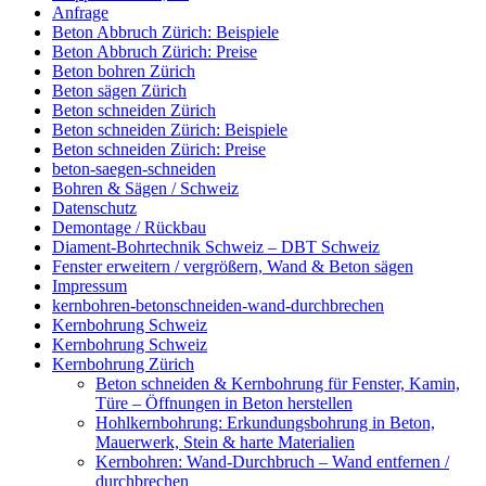
Anfrage
Beton Abbruch Zürich: Beispiele
Beton Abbruch Zürich: Preise
Beton bohren Zürich
Beton sägen Zürich
Beton schneiden Zürich
Beton schneiden Zürich: Beispiele
Beton schneiden Zürich: Preise
beton-saegen-schneiden
Bohren & Sägen / Schweiz
Datenschutz
Demontage / Rückbau
Diament-Bohrtechnik Schweiz – DBT Schweiz
Fenster erweitern / vergrößern, Wand & Beton sägen
Impressum
kernbohren-betonschneiden-wand-durchbrechen
Kernbohrung Schweiz
Kernbohrung Schweiz
Kernbohrung Zürich
Beton schneiden & Kernbohrung für Fenster, Kamin,
Türe – Öffnungen in Beton herstellen
Hohlkernbohrung: Erkundungsbohrung in Beton,
Mauerwerk, Stein & harte Materialien
Kernbohren: Wand-Durchbruch – Wand entfernen /
durchbrechen