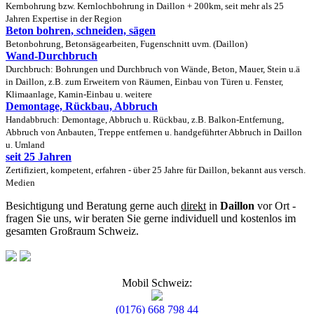
Kernbohrung bzw. Kernlochbohrung in Daillon + 200km, seit mehr als 25
Jahren Expertise in der Region
Beton bohren, schneiden, sägen
Betonbohrung, Betonsägearbeiten, Fugenschnitt uvm. (Daillon)
Wand-Durchbruch
Durchbruch: Bohrungen und Durchbruch von Wände, Beton, Mauer, Stein u.ä
in Daillon, z.B. zum Erweitern von Räumen, Einbau von Türen u. Fenster,
Klimaanlage, Kamin-Einbau u. weitere
Demontage, Rückbau, Abbruch
Handabbruch: Demontage, Abbruch u. Rückbau, z.B. Balkon-Entfernung,
Abbruch von Anbauten, Treppe entfernen u. handgeführter Abbruch in Daillon
u. Umland
seit 25 Jahren
Zertifiziert, kompetent, erfahren - über 25 Jahre für Daillon, bekannt aus versch.
Medien
Besichtigung und Beratung gerne auch
direkt
in
Daillon
vor Ort -
fragen Sie uns, wir beraten Sie gerne individuell und kostenlos im
gesamten Großraum Schweiz.
Mobil Schweiz:
(0176) 668 798 44