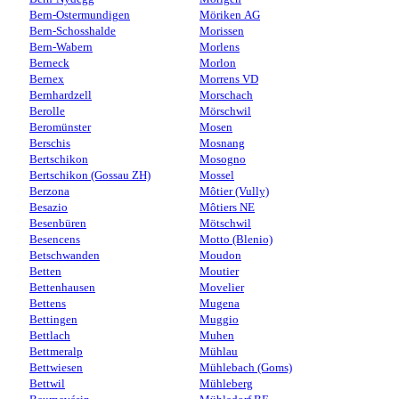
Bern-Ostermundigen
Möriken AG
Bern-Schosshalde
Morissen
Bern-Wabern
Morlens
Berneck
Morlon
Bernex
Morrens VD
Bernhardzell
Morschach
Berolle
Mörschwil
Beromünster
Mosen
Berschis
Mosnang
Bertschikon
Mosogno
Bertschikon (Gossau ZH)
Mossel
Berzona
Môtier (Vully)
Besazio
Môtiers NE
Besenbüren
Mötschwil
Besencens
Motto (Blenio)
Betschwanden
Moudon
Betten
Moutier
Bettenhausen
Movelier
Bettens
Mugena
Bettingen
Muggio
Bettlach
Muhen
Bettmeralp
Mühlau
Bettwiesen
Mühlebach (Goms)
Bettwil
Mühleberg