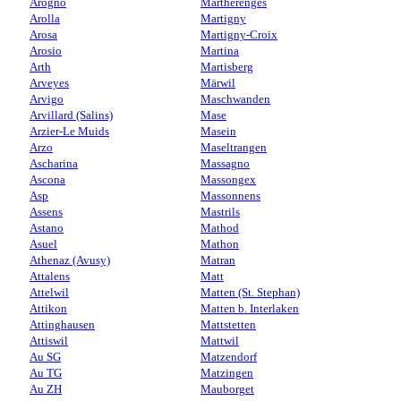
Arogno
Martherenges
Arolla
Martigny
Arosa
Martigny-Croix
Arosio
Martina
Arth
Martisberg
Arveyes
Märwil
Arvigo
Maschwanden
Arvillard (Salins)
Mase
Arzier-Le Muids
Masein
Arzo
Maseltrangen
Ascharina
Massagno
Ascona
Massongex
Asp
Massonnens
Assens
Mastrils
Astano
Mathod
Asuel
Mathon
Athenaz (Avusy)
Matran
Attalens
Matt
Attelwil
Matten (St. Stephan)
Attikon
Matten b. Interlaken
Attinghausen
Mattstetten
Attiswil
Mattwil
Au SG
Matzendorf
Au TG
Matzingen
Au ZH
Mauborget