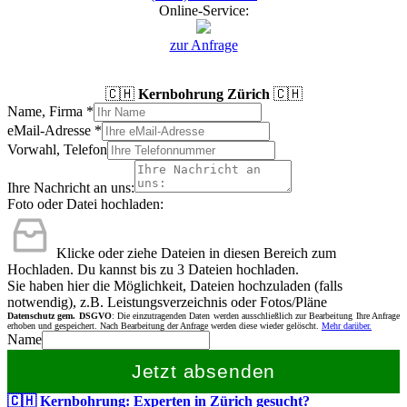
Online-Service:
zur Anfrage
🇨🇭
Kernbohrung Zürich
🇨🇭
Name, Firma
*
eMail-Adresse
*
Vorwahl, Telefon
Ihre Nachricht an uns:
Foto oder Datei hochladen:
Klicke oder ziehe Dateien in diesen Bereich zum
Hochladen.
Du kannst bis zu 3 Dateien hochladen.
Sie haben hier die Möglichkeit, Dateien hochzuladen (falls
notwendig), z.B. Leistungsverzeichnis oder Fotos/Pläne
Datenschutz gem. DSGVO
: Die einzutragenden Daten werden ausschließlich zur Bearbeitung Ihre Anfrage
erhoben und gespeichert. Nach Bearbeitung der Anfrage werden diese wieder gelöscht.
Mehr darüber.
Name
Jetzt absenden
🇨🇭 Kernbohrung: Experten in Zürich gesucht?