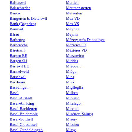
Balterswil
Mettlen
Baltschieder
Mettmenstetten
Banco
Metzerlen
Bangerten b. Dieterswil
Mex VD
Bänk (Dägerlen)
Mex VS
Bannwil
Meyriez
Bärau
Meyrin
Barbengo
Mézery-près-Donneloye
Barberêche
Mézières FR
Bäretswil
Mézières VD
Bargen BE
Mezzovico
Bargen SH
Middes
Bäriswil BE
Miécourt
Barmelweid
Miège
Bärschwil
Mies
Barzheim
Miex
Basadingen
Miglieglia
Basel
Milken
Basel-Altstadt
Minusio
Basel-Am Ring
Miralago
Basel-Bachletten
Mirchel
Basel-Bruderholz
Misériez (Salins)
Basel-Gotthelf
Misery
Basel-Grossbasel
Mission
Basel-Gundeldingen
Missy