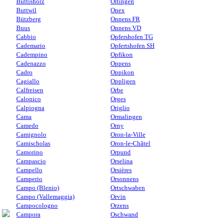
Buttisholz
Oltingen
Buttwil
Onex
Bützberg
Onnens FR
Buus
Onnens VD
Cabbio
Opfershofen TG
Cademario
Opfertshofen SH
Cadempino
Opfikon
Cadenazzo
Oppens
Cadro
Oppikon
Cagiallo
Oppligen
Calfreisen
Orbe
Calonico
Orges
Calpiogna
Origlio
Cama
Ormalingen
Camedo
Orny
Camignolo
Oron-la-Ville
Camischolas
Oron-le-Châtel
Camorino
Orpund
Campascio
Orselina
Campello
Orsières
Camperio
Orsonnens
Campo (Blenio)
Ortschwaben
Campo (Vallemaggia)
Orvin
Campocologno
Orzens
Campora
Oschwand