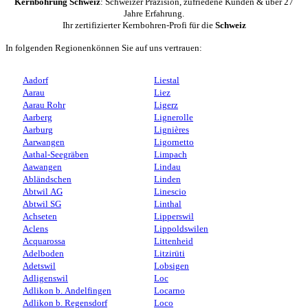
Kernbohrung Schweiz
: Schweizer Präzision, zufriedene Kunden & über 27
Jahre Erfahrung.
Ihr zertifizierter Kernbohren-Profi für die
Schweiz
In folgenden Regionenkönnen Sie auf uns vertrauen:
Aadorf
Liestal
Aarau
Liez
Aarau Rohr
Ligerz
Aarberg
Lignerolle
Aarburg
Lignières
Aarwangen
Ligornetto
Aathal-Seegräben
Limpach
Aawangen
Lindau
Abländschen
Linden
Abtwil AG
Linescio
Abtwil SG
Linthal
Achseten
Lipperswil
Aclens
Lippoldswilen
Acquarossa
Littenheid
Adelboden
Litzirüti
Adetswil
Lobsigen
Adligenswil
Loc
Adlikon b. Andelfingen
Locarno
Adlikon b. Regensdorf
Loco