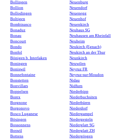
Bollingen
Neuenburg
Bollion
Neuendorf
Bollodingen
Neuenegg
Boltigen
Neuenhof
Bombinasco
Neuenkirch
Bonaduz
Neuhaus SG
Bonau
Neuhausen am Rheinfall
Boncourt
Neuheim
Bondo
Neukirch (Egnach)
Bonfol
Neukirch an der Thur
Bönigen b. Interlaken
Neunkirch
Boningen
Neuwilen
Boniswil
Neyruz FR
Bonnefontaine
Neyruz-sur-Moudon
Bonstetten
Nidau
Bonvillars
Nidfurn
Boppelsen
Niederbipp
Borex
Niederbuchsiten
Borgnone
Niederbüren
Borgonovo
Niederdorf
Bosco Luganese
Niedergampel
Bösingen
Niedergesteln
Bossonnens
Niederglatt SG
Boswil
Niederglatt ZH
Bottens
Niedergösgen