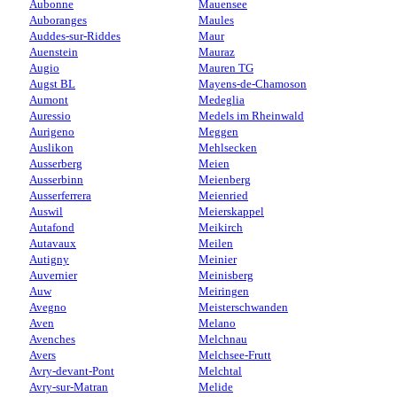
Aubonne
Mauensee
Auboranges
Maules
Auddes-sur-Riddes
Maur
Auenstein
Mauraz
Augio
Mauren TG
Augst BL
Mayens-de-Chamoson
Aumont
Medeglia
Auressio
Medels im Rheinwald
Aurigeno
Meggen
Auslikon
Mehlsecken
Ausserberg
Meien
Ausserbinn
Meienberg
Ausserferrera
Meienried
Auswil
Meierskappel
Autafond
Meikirch
Autavaux
Meilen
Autigny
Meinier
Auvernier
Meinisberg
Auw
Meiringen
Avegno
Meisterschwanden
Aven
Melano
Avenches
Melchnau
Avers
Melchsee-Frutt
Avry-devant-Pont
Melchtal
Avry-sur-Matran
Melide