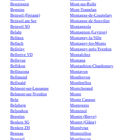
Beggingen
Mont-sur-Rolle
Begnins
Mont-Tramelan
Beinwil (Freiamt)
Montagne-de-Courtelary
Beinwil am See
Montagne-de-Sonvilier
Beinwil SO
Montagnola
Belalp
Montagnon (Leytron)
Belfaux
Montagny-la-Ville
Bellach
Montagny-les-Monts
Bellelay
Montagny-près-Yverdon
Bellerive VD
Montalchez
Bellevue
Montana
Bellikon
Montaubion-Chardonney
Bellinzona
Montavon
Bellmund
Montbovon
Bellwald
Montbrelloz
Belmont-sur-Lausanne
Montcherand
Belmont-sur-Yverdon
Monte
Belp
Monte Carasso
Belpberg
Monteggio
Belprahon
Montenol
Benglen
Montet (Broye)
Benken SG
Montet (Glâne)
Benken ZH
Montévraz
Bennau
Montezillon
Bennwil
Montfaucon