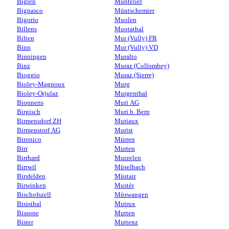
Biglen
Muntelier
Bignasco
Müntschemier
Bigorio
Muolen
Billens
Muotathal
Bilten
Mur (Vully) FR
Binn
Mur (Vully) VD
Binningen
Muralto
Binz
Muraz (Collombey)
Bioggio
Muraz (Sierre)
Bioley-Magnoux
Murg
Bioley-Orjulaz
Murgenthal
Bionnens
Muri AG
Birgisch
Muri b. Bern
Birmensdorf ZH
Muriaux
Birmenstorf AG
Murist
Bironico
Mürren
Birr
Murten
Birrhard
Murzelen
Birrwil
Müselbach
Birsfelden
Müstair
Birwinken
Mustér
Bischofszell
Müswangen
Bisisthal
Mutrux
Bissone
Mutten
Bister
Muttenz