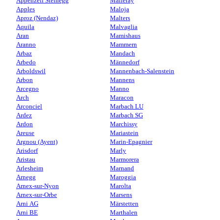
Appenzell Steinegg
Malleray
Apples
Maloja
Aproz (Nendaz)
Malters
Aquila
Malvaglia
Aran
Mamishaus
Aranno
Mammern
Arbaz
Mandach
Arbedo
Männedorf
Arboldswil
Mannenbach-Salenstein
Arbon
Mannens
Arcegno
Manno
Arch
Maracon
Arconciel
Marbach LU
Ardez
Marbach SG
Ardon
Marchissy
Areuse
Mariastein
Argnou (Ayent)
Marin-Epagnier
Arisdorf
Marly
Aristau
Marmorera
Arlesheim
Marnand
Arnegg
Maroggia
Arnex-sur-Nyon
Marolta
Arnex-sur-Orbe
Marsens
Arni AG
Märstetten
Arni BE
Marthalen