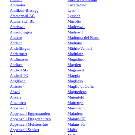
Aminona
Luzern-Süd
Amlikon-Bissegg
Lyss
Ammerswil AG
Lyssach
Ammerzwil BE
Macolin
Amriswil
Madetswil
Amsoldingen
Madiswil
Amsteg
Madonna del Piano
Andeer
Madrano
Andelfingen
Mädris-Vermol
Andermatt
Madulain
Andhausen
Magadino
Andiast
Magden
Andwil SG
Mägenwil
Andwil TG
Maggia
Anglikon
Magliaso
Anières
Maglio di Colla
Anwil
Magnedens
Anzère
Maienfeld
Anzonico
Mairengo
Appenzell
Maisprach
Appenzell Eggerstanden
Maladers
Appenzell Enggenhütten
Malans GR
Appenzell Meistersrüte
Malans SG
Appenzell Schlatt
Malix