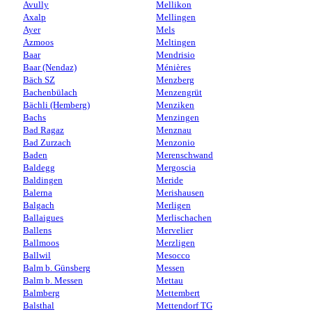
Avully
Mellikon
Axalp
Mellingen
Ayer
Mels
Azmoos
Meltingen
Baar
Mendrisio
Baar (Nendaz)
Ménières
Bäch SZ
Menzberg
Bachenbülach
Menzengrüt
Bächli (Hemberg)
Menziken
Bachs
Menzingen
Bad Ragaz
Menznau
Bad Zurzach
Menzonio
Baden
Merenschwand
Baldegg
Mergoscia
Baldingen
Meride
Balerna
Merishausen
Balgach
Merligen
Ballaigues
Merlischachen
Ballens
Mervelier
Ballmoos
Merzligen
Ballwil
Mesocco
Balm b. Günsberg
Messen
Balm b. Messen
Mettau
Balmberg
Mettembert
Balsthal
Mettendorf TG