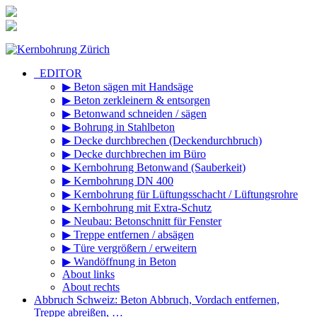
Zum
Inhalt
springen
_EDITOR
▶ Beton sägen mit Handsäge
▶ Beton zerkleinern & entsorgen
▶ Betonwand schneiden / sägen
▶ Bohrung in Stahlbeton
▶ Decke durchbrechen (Deckendurchbruch)
▶ Decke durchbrechen im Büro
▶ Kernbohrung Betonwand (Sauberkeit)
▶ Kernbohrung DN 400
▶ Kernbohrung für Lüftungsschacht / Lüftungsrohre
▶ Kernbohrung mit Extra-Schutz
▶ Neubau: Betonschnitt für Fenster
▶ Treppe entfernen / absägen
▶ Türe vergrößern / erweitern
▶ Wandöffnung in Beton
About links
About rechts
Abbruch Schweiz: Beton Abbruch, Vordach entfernen,
Treppe abreißen, …