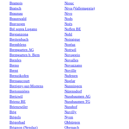
Bramois
Niouc
Bratsch
Niva (Vallemaggia)
Braunau
Nivo
Braunwald
Nods
Bravuogn
Noës
Brè sopra Lugano
Noflen BE
Breganzona
Nohl
Breitenbach
Noiraigue
Bremblens
Noréaz
Bremgarten AG
Nottwil
Bremgarten b. Bern
Novaggio
Brenles
Novalles
Breno
Novazzano
Brent
Noville
Brenzikofen
Nufenen
Bressaucourt
Nuglar
Bretigny-sur-Morrens
Nunningen
Bretonnières
Nürensdorf
Bretzwil
Nussbaumen AG
Brienz BE
Nussbaumen TG
Brienzwiler
Nusshof
Brig
Nuvilly
Brigels
Nyon
Brigerbad
Obbürgen
Brignon (Nendaz)
Oberaach