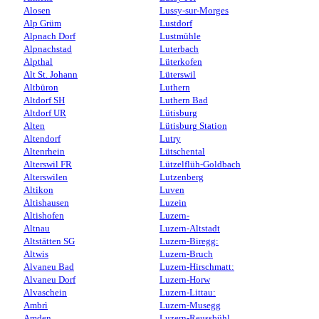
Alosen
Lussy-sur-Morges
Alp Grüm
Lustdorf
Alpnach Dorf
Lustmühle
Alpnachstad
Luterbach
Alpthal
Lüterkofen
Alt St. Johann
Lüterswil
Altbüron
Luthern
Altdorf SH
Luthern Bad
Altdorf UR
Lütisburg
Alten
Lütisburg Station
Altendorf
Lutry
Altenrhein
Lütschental
Alterswil FR
Lützelflüh-Goldbach
Alterswilen
Lutzenberg
Altikon
Luven
Altishausen
Luzein
Altishofen
Luzern-
Altnau
Luzern-Altstadt
Altstätten SG
Luzern-Biregg:
Altwis
Luzern-Bruch
Alvaneu Bad
Luzern-Hirschmatt:
Alvaneu Dorf
Luzern-Horw
Alvaschein
Luzern-Littau:
Ambrì
Luzern-Musegg
Amden
Luzern-Reussbühl