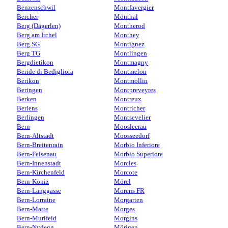
Benzenschwil
Montfavergier
Bercher
Mönthal
Berg (Dägerlen)
Montherod
Berg am Irchel
Monthey
Berg SG
Montignez
Berg TG
Montlingen
Bergdietikon
Montmagny
Beride di Bedigliora
Montmelon
Berikon
Montmollin
Beringen
Montpreveyres
Berken
Montreux
Berlens
Montricher
Berlingen
Montsevelier
Bern
Moosleerau
Bern-Altstadt
Moosseedorf
Bern-Breitenrain
Morbio Inferiore
Bern-Felsenau
Morbio Superiore
Bern-Innenstadt
Morcles
Bern-Kirchenfeld
Morcote
Bern-Köniz
Mörel
Bern-Länggasse
Morens FR
Bern-Lorraine
Morgarten
Bern-Matte
Morges
Bern-Murifeld
Morgins
Bern-Nydegg
Mörigen