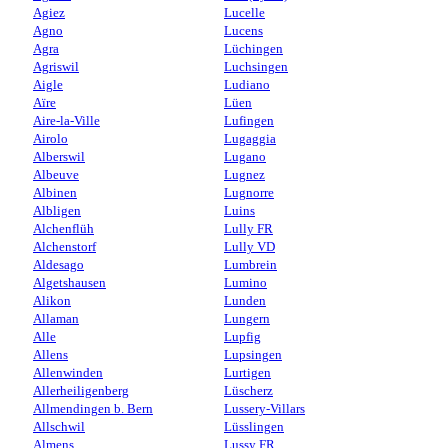
Agiez
Lucelle
Agno
Lucens
Agra
Lüchingen
Agriswil
Luchsingen
Aigle
Ludiano
Aïre
Lüen
Aire-la-Ville
Lufingen
Airolo
Lugaggia
Alberswil
Lugano
Albeuve
Lugnez
Albinen
Lugnorre
Albligen
Luins
Alchenflüh
Lully FR
Alchenstorf
Lully VD
Aldesago
Lumbrein
Algetshausen
Lumino
Alikon
Lunden
Allaman
Lungern
Alle
Lupfig
Allens
Lupsingen
Allenwinden
Lurtigen
Allerheiligenberg
Lüscherz
Allmendingen b. Bern
Lussery-Villars
Allschwil
Lüsslingen
Almens
Lussy FR