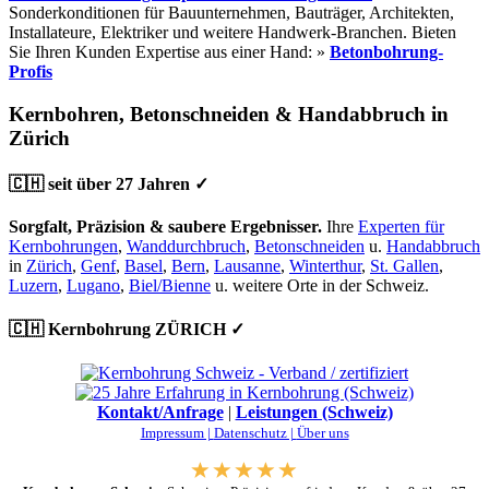
Sonderkonditionen für Bauunternehmen, Bauträger, Architekten,
Installateure, Elektriker und weitere Handwerk-Branchen. Bieten
Sie Ihren Kunden Expertise aus einer Hand: »
Betonbohrung-
Profis
Kernbohren, Betonschneiden & Handabbruch in
Zürich
🇨🇭 seit über 27 Jahren ✓
Sorgfalt, Präzision & saubere Ergebnisser.
Ihre
Experten für
Kernbohrungen
,
Wanddurchbruch
,
Betonschneiden
u.
Handabbruch
in
Zürich
,
Genf
,
Basel
,
Bern
,
Lausanne
,
Winterthur
,
St. Gallen
,
Luzern
,
Lugano
,
Biel/Bienne
u. weitere Orte in der Schweiz.
🇨🇭 Kernbohrung ZÜRICH ✓
Kontakt/Anfrage
|
Leistungen (Schweiz)
Impressum |
Datenschutz |
Über uns