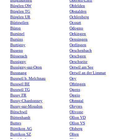
Burglauenen
Oberwil-Lieli
Bürglen OW
Obfelden
Bürglen TG
Obstalden
Bürglen UR
Ochlenberg
Büriswilen
Ocourt
Büron
Odogno
Bursinel
Oekingen
Bursins
Oensingen
Burtigny
Oerlingen
Buseno
Oeschenbach
Büsserach
Oeschgen
Bussigny
Oeschseite
Bussigny-sur-Oron
Oetwil am See
Bussnang
Oetwil an der Limmat
Busswil b. Melchnau
Oey
Busswil BE
Oftringen
Busswil TG
Ogens
Bussy FR
Oggio
Bussy-Chardonney
Ohmstal
Bussy-sur-Moudon
Oleyres
Bütschwil
Olivone
Büttenhardt
Ollon VD
Buttes
Ollon VS
Büttikon AG
Olsberg
Buttikon SZ
Olten