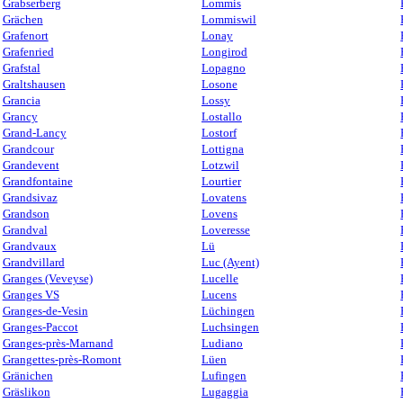
Grabserberg
Lommis
Grächen
Lommiswil
Grafenort
Lonay
Grafenried
Longirod
Grafstal
Lopagno
Graltshausen
Losone
Grancia
Lossy
Grancy
Lostallo
Grand-Lancy
Lostorf
Grandcour
Lottigna
Grandevent
Lotzwil
Grandfontaine
Lourtier
Grandsivaz
Lovatens
Grandson
Lovens
Grandval
Loveresse
Grandvaux
Lü
Grandvillard
Luc (Ayent)
Granges (Veveyse)
Lucelle
Granges VS
Lucens
Granges-de-Vesin
Lüchingen
Granges-Paccot
Luchsingen
Granges-près-Marnand
Ludiano
Grangettes-près-Romont
Lüen
Gränichen
Lufingen
Gräslikon
Lugaggia