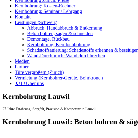
Kernbohrung Zürich: Preise
Kernbohrung: Kosten-Rechner
Kernbohrung: Seminar / Lehrgang
Kontakt
Leistungen (Schweiz)
Abbruch, Handabbruch & Entkernung
Beton bohren, sägen & schneiden
Demontage, Rückbau
Kernbohrung, Kernlochbohrung
Schadstoffsanierung: Schadestoffe erkennen & beseitige
Wand-Durchbruch: Wand durchbrechen
Medien
Partner
Türe vergrößern (Zürich)
Vermietung (Kernbohrer-Geräte, Bohrkronen
🇨🇭 Über uns
Kernbohrung Lauwil
27 Jahre Erfahrung:
Sorgfalt,
Präzision & Kompetenz in Lauwil
Kernbohrung Lauwil: Beton bohren & säg