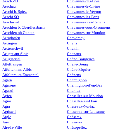
Aesch ZH
Chavannes-des-Bois
Aeschau
Chavannes-le-Chêne
Aeschi b. Spiez
Chavannes-le-Veyron
Aeschi SO
Chavannes-les-Forts
Aeschiried
Chavannes-près-Renens
Aeschlen b. Oberdiessbach
Chavannes-sous-Orsonnens
Aeschlen ob Gunten
Chavannes-sur-Moudon
Aetigkofen
Chavornay
Aetingen
Cheiry
Aettenschwil
Chemin
Aeugst am Albis
Chenaux
Aeugstertal
Chêne-Bougeries
Affeltrangen
Chêne-Bourg
Affoltern am Albis
Chêne-Pâquier
Affoltern im Emmental
Chénens
Agarn
Chermignon
Agarone
Chermignon-d’en-Bas
Agasul
Chernex
Agiez
Chesalles-sur-Moudon
Agno
Chesalles-sur-Oron
Agra
Cheseaux-Noréaz
Agriswil
Cheseaux-sur-Lausanne
Aigle
Chéserex
Aïre
Chesières
Aire-la-Ville
Chésopelloz