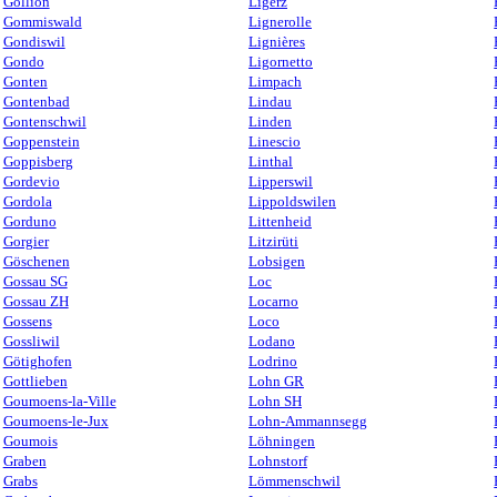
Gollion
Ligerz
Gommiswald
Lignerolle
Gondiswil
Lignières
Gondo
Ligornetto
Gonten
Limpach
Gontenbad
Lindau
Gontenschwil
Linden
Goppenstein
Linescio
Goppisberg
Linthal
Gordevio
Lipperswil
Gordola
Lippoldswilen
Gorduno
Littenheid
Gorgier
Litzirüti
Göschenen
Lobsigen
Gossau SG
Loc
Gossau ZH
Locarno
Gossens
Loco
Gossliwil
Lodano
Götighofen
Lodrino
Gottlieben
Lohn GR
Goumoens-la-Ville
Lohn SH
Goumoens-le-Jux
Lohn-Ammannsegg
Goumois
Löhningen
Graben
Lohnstorf
Grabs
Lömmenschwil