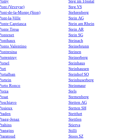
Pomy
Steg im Tösstal
Pont (Veveyse)
Steg VS
Pont-de-la-Morge (Sion)
Stehrenberg
Pont-la-Ville
Stein AG
Ponte Capriasca
Stein am Rhein
Ponte Tresa
Stein AR
Pontenet
Stein SG
Ponthaux
Steinach
Ponto Valentino
Steinebrunn
Pontresina
Steinen
Porrentruy
Steinerberg
Porsel
Steinhaus
Port
Steinhausen
Portalban
Steinhof SO
Portein
Steinhuserberg
Porto Ronco
Steinmaur
Porza
Stels
Posat
Sternenberg
Poschiavo
Stetten AG
Posieux
Stetten SH
Praden
Stettfurt
Pragg-Jenaz
Stettlen
Prahins
Stierva
Prangins
Stilli
Praratoud
Stoos SZ