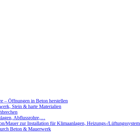
e – Öffnungen in Beton herstellen
rk, Stein & harte Materialien
hbrechen
nlagen, Abflussrohre,…
n/Mauer zur Installation für Klimaanlagen, Heizungs-/Lüftungssystem
 durch Beton & Mauerwerk