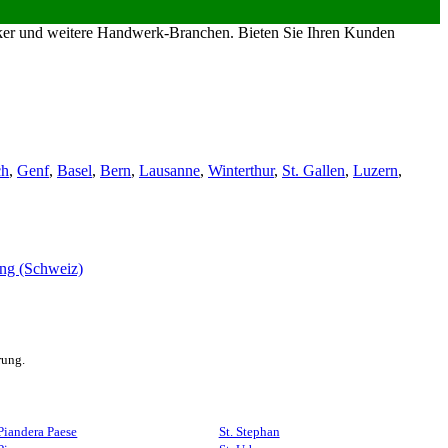
riker und weitere Handwerk-Branchen. Bieten Sie Ihren Kunden
ch
,
Genf
,
Basel
,
Bern
,
Lausanne
,
Winterthur
,
St. Gallen
,
Luzern
,
rung.
Piandera Paese
St. Stephan