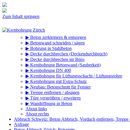
Zum Inhalt springen
▶ Beton zerkleinern & entsorgen
▶ Betonwand schneiden / sägen
▶ Bohrung in Stahlbeton
▶ Decke durchbrechen (Deckendurchbruch)
▶ Decke durchbrechen im Büro
▶ Kernbohrung Betonwand (Sauberkeit)
▶ Kernbohrung DN 400
▶ Kernbohrung für Lüftungsschacht / Lüftungsrohre
▶ Kernbohrung mit Extra-Schutz
▶ Neubau: Betonschnitt für Fenster
▶ Treppe entfernen / absägen
▶ Türe vergrößern / erweitern
▶ Wandöffnung in Beton
About links
About rechts
Abbruch Schweiz: Beton Abbruch, Vordach entfernen, Treppe
Anfrage
Beton Abbruch Zürich: Beispiele