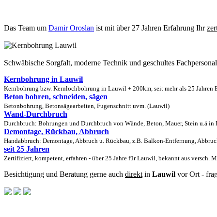
Das Team um
Damir Oroslan
ist mit über 27 Jahren Erfahrung Ihr
zer
Schwäbische Sorgfalt, moderne Technik und geschultes Fachpersona
Kernbohrung in Lauwil
Kernbohrung bzw. Kernlochbohrung in Lauwil + 200km, seit mehr als 25 Jahren E
Beton bohren, schneiden, sägen
Betonbohrung, Betonsägearbeiten, Fugenschnitt uvm. (Lauwil)
Wand-Durchbruch
Durchbruch: Bohrungen und Durchbruch von Wände, Beton, Mauer, Stein u.ä in L
Demontage, Rückbau, Abbruch
Handabbruch: Demontage, Abbruch u. Rückbau, z.B. Balkon-Entfernung, Abbruch
seit 25 Jahren
Zertifiziert, kompetent, erfahren - über 25 Jahre für Lauwil, bekannt aus versch. 
Besichtigung und Beratung gerne auch
direkt
in
Lauwil
vor Ort - fra