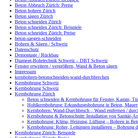
Beton Abbruch Zürich: Preise
Beton bohren Zürich
Beton sägen Zürich
Beton schneiden Zürich
Beton schneiden Zürich: Beispiele
Beton schneiden Zürich: Preise
beton-saegen-schneiden
Bohren & Sägen / Schweiz
Datenschutz
Demontage / Rückbau
Diament-Bohrtechnik Schweiz – DBT Schweiz
Fenster erweitern / vergrößern, Wand & Beton sägen
Impressum
kernbohren-betonschneiden-wand-durchbrechen
Kernbohrung Schweiz
Kernbohrung Schweiz
Kernbohrung Zürich
Beton schneiden & Kernbohrung für Fenster, Kamin, Tür
Hohlkernbohrung: Erkundungsbohrung in Beton, Mauerwe
Kernbohren: Wand-Durchbruch – Wand entfernen / durc
Kernbohrung & Betonschnitt: Installation von Sanitär-A
Kernbohrung: Klima, Heizung, Lüftung – Bohren in Beto
Kernbohrung: Rohre, Leitungen installieren – Bohrung
Kernbohrung Zürich: Beispiele