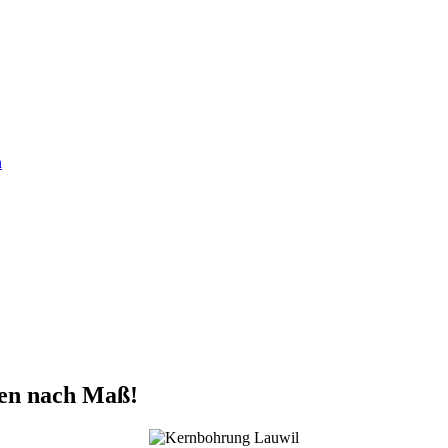
n
en nach Maß!