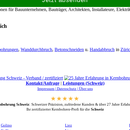
en für Bauunternehmen, Bauträger, Architekten, Installateure, Elekt
ich
bohrungen
,
Wanddurchbruch
,
Betonschneiden
u.
Handabbruch
in
Züri
Kontakt/Anfrage
|
Leistungen (Schweiz)
Impressum |
Datenschutz |
Über uns
nbohrung Schweiz
: Schweizer Präzision, zufriedene Kunden & über 27 Jahre Erfah
Ihr zertifizierter Kernbohren-Profi für die
Schweiz
Golino
Liez