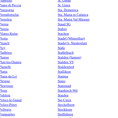
Pianezzo
St. Urban
Piano di Peccia
St. Ursen
Piazzogna
Sta. Domenica
Pierrafortscha
Sta. Maria in Calanca
Pieterlen
Sta. Maria Val Müstair
Pignia
Staad SG
Pigniu
Stabio
Pilatus Kulm
Stachen
Piotta
Stadel (Winterthur)
Pitasch
Stadel b. Niederglatt
Pizy
Stäfa
Plaffeien
Staffelbach
Plagne
Stalden (Sarnen)
Plan-les-Ouates
Stalden VS
Plasselb
Staldenried
Platta
Stallikon
Plaun da Lej
Stampa
Pleigne
Stans
Pleujouse
Stansstad
Plons
Starrkirch-Wil
Pohlern
Staufen
Poliez-le-Grand
Ste-Croix
Poliez-Pittet
Stechelberg
Pollegio
Steckborn
Pompaples
Steffisburg