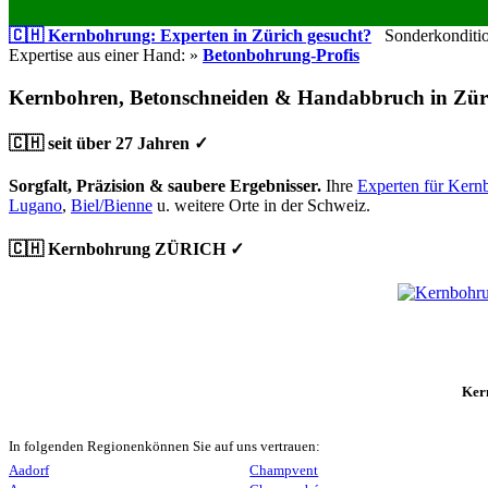
🇨🇭 Kernbohrung: Experten in Zürich gesucht?
Sonderkondition
Expertise aus einer Hand: »
Betonbohrung-Profis
Kernbohren, Betonschneiden & Handabbruch in Zür
🇨🇭 seit über 27 Jahren ✓
Sorgfalt, Präzision & saubere Ergebnisser.
Ihre
Experten für Kern
Lugano
,
Biel/Bienne
u. weitere Orte in der Schweiz.
🇨🇭 Kernbohrung ZÜRICH ✓
Ker
In folgenden Regionenkönnen Sie auf uns vertrauen:
Aadorf
Champvent