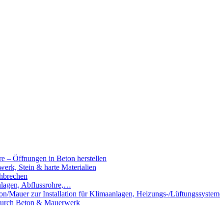
e – Öffnungen in Beton herstellen
rk, Stein & harte Materialien
hbrechen
nlagen, Abflussrohre,…
n/Mauer zur Installation für Klimaanlagen, Heizungs-/Lüftungssystem
 durch Beton & Mauerwerk