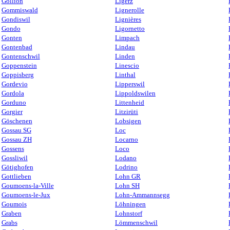
Gollion
Ligerz
Gommiswald
Lignerolle
Gondiswil
Lignières
Gondo
Ligornetto
Gonten
Limpach
Gontenbad
Lindau
Gontenschwil
Linden
Goppenstein
Linescio
Goppisberg
Linthal
Gordevio
Lipperswil
Gordola
Lippoldswilen
Gorduno
Littenheid
Gorgier
Litzirüti
Göschenen
Lobsigen
Gossau SG
Loc
Gossau ZH
Locarno
Gossens
Loco
Gossliwil
Lodano
Götighofen
Lodrino
Gottlieben
Lohn GR
Goumoens-la-Ville
Lohn SH
Goumoens-le-Jux
Lohn-Ammannsegg
Goumois
Löhningen
Graben
Lohnstorf
Grabs
Lömmenschwil