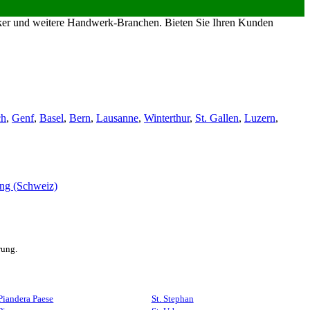
riker und weitere Handwerk-Branchen. Bieten Sie Ihren Kunden
ch
,
Genf
,
Basel
,
Bern
,
Lausanne
,
Winterthur
,
St. Gallen
,
Luzern
,
rung.
Piandera Paese
St. Stephan