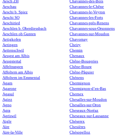
Aesch ZH
Chavannes-des-Bois
Aeschau
Chavannes-le-Chêne
Aeschi b. Spiez
Chavannes-le-Veyron
Aeschi SO
Chavannes-les-Forts
Aeschiried
Chavannes-près-Renens
Aeschlen b. Oberdiessbach
Chavannes-sous-Orsonnens
Aeschlen ob Gunten
Chavannes-sur-Moudon
Aetigkofen
Chavornay
Aetingen
Cheiry
Aettenschwil
Chemin
Aeugst am Albis
Chenaux
Aeugstertal
Chêne-Bougeries
Affeltrangen
Chêne-Bourg
Affoltern am Albis
Chêne-Pâquier
Affoltern im Emmental
Chénens
Agarn
Chermignon
Agarone
Chermignon-d’en-Bas
Agasul
Chernex
Agiez
Chesalles-sur-Moudon
Agno
Chesalles-sur-Oron
Agra
Cheseaux-Noréaz
Agriswil
Cheseaux-sur-Lausanne
Aigle
Chéserex
Aïre
Chesières
Aire-la-Ville
Chésopelloz