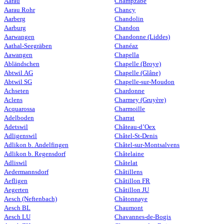
Aarau
Champzabé
Aarau Rohr
Chancy
Aarberg
Chandolin
Aarburg
Chandon
Aarwangen
Chandonne (Liddes)
Aathal-Seegräben
Chanéaz
Aawangen
Chapella
Abländschen
Chapelle (Broye)
Abtwil AG
Chapelle (Glâne)
Abtwil SG
Chapelle-sur-Moudon
Achseten
Chardonne
Aclens
Charmey (Gruyère)
Acquarossa
Charmoille
Adelboden
Charrat
Adetswil
Château-d’Oex
Adligenswil
Châtel-St-Denis
Adlikon b. Andelfingen
Châtel-sur-Montsalvens
Adlikon b. Regensdorf
Châtelaine
Adliswil
Châtelat
Aedermannsdorf
Châtillens
Aefligen
Châtillon FR
Aegerten
Châtillon JU
Aesch (Neftenbach)
Châtonnaye
Aesch BL
Chaumont
Aesch LU
Chavannes-de-Bogis