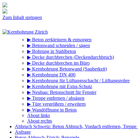
Zum Inhalt springen
▶ Beton zerkleinern & entsorgen
▶ Betonwand schneiden / sägen
▶ Bohrung in Stahlbeton
▶ Decke durchbrechen (Deckendurchbruch)
▶ Decke durchbrechen im Büro
▶ Kernbohrung Betonwand (Sauberkeit)
▶ Kernbohrung DN 400
▶ Kernbohrung für Lüftungsschacht / Lüftungsrohre
▶ Kernbohrung mit Extra-Schutz
▶ Neubau: Betonschnitt für Fenster
▶ Treppe entfernen / absägen
▶ Türe vergrößern / erweitern
▶ Wandöffnung in Beton
About links
About rechts
Abbruch Schweiz: Beton Abbruch, Vordach entfernen, Treppe
Anfrage
Beton Abbruch Zürich: Beispiele