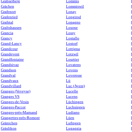
Grabserberg
Lommis
Grächen
Lommiswil
Grafenort
Lonay
Grafenried
Longirod
Grafstal
Lopagno
Graltshausen
Losone
Grancia
Lossy
Grancy
Lostallo
Grand-Lancy
Lostorf
Grandcour
Lottigna
Grandevent
Lotzwil
Grandfontaine
Lourtier
Grandsivaz
Lovatens
Grandson
Lovens
Grandval
Loveresse
Grandvaux
Lü
Grandvillard
Luc (Ayent)
Granges (Veveyse)
Lucelle
Granges VS
Lucens
Granges-de-Vesin
Lüchingen
Granges-Paccot
Luchsingen
Granges-près-Marnand
Ludiano
Grangettes-près-Romont
Lüen
Gränichen
Lufingen
Gräslikon
Lugaggia