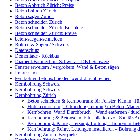
Beton Abbruch Zürich: Preise
Beton bohren Zürich
Beton sägen Zürich
Beton schneiden Zürich
Beton schneiden Zürich: Beispiele
Beton schneiden Zürich: Preise
beton-saegen-schneiden
Bohren & Sägen / Schweiz
Datenschutz
Demontage / Rückbau
Diament-Bohrtechnik Schweiz – DBT Schweiz
Fenster erweitern / vergrößern, Wand & Beton sägen
Impressum
kernbohren-betonschneiden-wand-durchbrechen
Kernbohrung Schweiz
Kernbohrung Schweiz
Kernbohrung Zürich
Beton schneiden & Kernbohrung für Fenster, Kamin, Tür
Hohlkernbohrung: Erkundungsbohrung in Beton, Mauerwe
Kernbohren: Wand-Durchbruch – Wand entfernen / durc
Kernbohrung & Betonschnitt: Installation von Sanitär-A
Kernbohrung: Klima, Heizung, Lüftung – Bohren in Beto
Kernbohrung: Rohre, Leitungen installieren – Bohrung
Kernbohrung Zürich: Beispiele