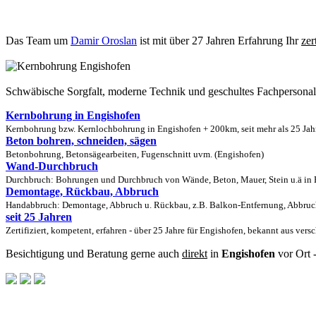
Das Team um
Damir Oroslan
ist mit über 27 Jahren Erfahrung Ihr
zer
Schwäbische Sorgfalt, moderne Technik und geschultes Fachpersona
Kernbohrung in Engishofen
Kernbohrung bzw. Kernlochbohrung in Engishofen + 200km, seit mehr als 25 Jahr
Beton bohren, schneiden, sägen
Betonbohrung, Betonsägearbeiten, Fugenschnitt uvm. (Engishofen)
Wand-Durchbruch
Durchbruch: Bohrungen und Durchbruch von Wände, Beton, Mauer, Stein u.ä in E
Demontage, Rückbau, Abbruch
Handabbruch: Demontage, Abbruch u. Rückbau, z.B. Balkon-Entfernung, Abbruch
seit 25 Jahren
Zertifiziert, kompetent, erfahren - über 25 Jahre für Engishofen, bekannt aus ver
Besichtigung und Beratung gerne auch
direkt
in
Engishofen
vor Ort 