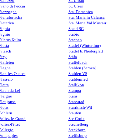
Pianezzo
St. Urban
Piano di Peccia
St. Ursen
Piazzogna
Sta. Domenica
Pierrafortscha
Sta. Maria in Calanca
Pieterlen
Sta. Maria Val Müstair
Pignia
Staad SG
Pigniu
Stabio
Pilatus Kulm
Stachen
Piotta
Stadel (Winterthur)
Pitasch
Stadel b. Niederglatt
Pizy
Stäfa
Plaffeien
Staffelbach
Plagne
Stalden (Sarnen)
Plan-les-Ouates
Stalden VS
Plasselb
Staldenried
Platta
Stallikon
Plaun da Lej
Stampa
Pleigne
Stans
Pleujouse
Stansstad
Plons
Starrkirch-Wil
Pohlern
Staufen
Poliez-le-Grand
Ste-Croix
Poliez-Pittet
Stechelberg
Pollegio
Steckborn
Pompaples
Steffisburg