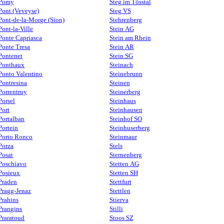
Pomy
Steg im Tösstal
Pont (Veveyse)
Steg VS
Pont-de-la-Morge (Sion)
Stehrenberg
Pont-la-Ville
Stein AG
Ponte Capriasca
Stein am Rhein
Ponte Tresa
Stein AR
Pontenet
Stein SG
Ponthaux
Steinach
Ponto Valentino
Steinebrunn
Pontresina
Steinen
Porrentruy
Steinerberg
Porsel
Steinhaus
Port
Steinhausen
Portalban
Steinhof SO
Portein
Steinhuserberg
Porto Ronco
Steinmaur
Porza
Stels
Posat
Sternenberg
Poschiavo
Stetten AG
Posieux
Stetten SH
Praden
Stettfurt
Pragg-Jenaz
Stettlen
Prahins
Stierva
Prangins
Stilli
Praratoud
Stoos SZ