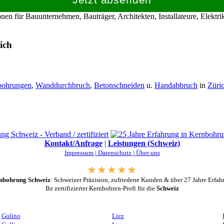
en für Bauunternehmen, Bauträger, Architekten, Installateure, Elekt
ich
bohrungen
,
Wanddurchbruch
,
Betonschneiden
u.
Handabbruch
in
Züri
Kontakt/Anfrage
|
Leistungen (Schweiz)
Impressum |
Datenschutz |
Über uns
nbohrung Schweiz
: Schweizer Präzision, zufriedene Kunden & über 27 Jahre Erfah
Ihr zertifizierter Kernbohren-Profi für die
Schweiz
Golino
Liez