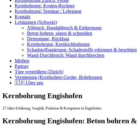
Kernbohrung Zürich: Preise
Kernbohrung: Kosten-Rechner
Kernbohrung: Seminar / Lehrgang
Kontakt
Leistungen (Schweiz)
Abbruch, Handabbruch & Entkernung
Beton bohren, sägen & schneiden
Demontage, Rückbau
Kernbohrung, Kernlochbohrung
Schadstoffsanierung: Schadestoffe erkennen & beseitige
Wand-Durchbruch: Wand durchbrechen
Medien
Partner
Türe vergrößern (Zürich)
Vermietung (Kernbohrer-Geräte, Bohrkronen
🇨🇭 Über uns
Kernbohrung Engishofen
27 Jahre Erfahrung:
Sorgfalt,
Präzision & Kompetenz in Engishofen
Kernbohrung Engishofen: Beton bohren &