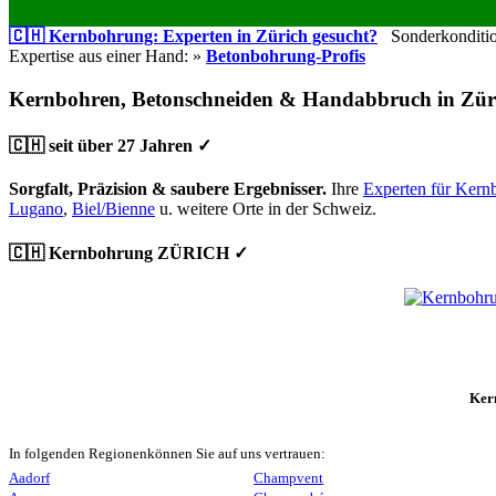
🇨🇭 Kernbohrung: Experten in Zürich gesucht?
Sonderkondition
Expertise aus einer Hand: »
Betonbohrung-Profis
Kernbohren, Betonschneiden & Handabbruch in Zür
🇨🇭 seit über 27 Jahren ✓
Sorgfalt, Präzision & saubere Ergebnisser.
Ihre
Experten für Kern
Lugano
,
Biel/Bienne
u. weitere Orte in der Schweiz.
🇨🇭 Kernbohrung ZÜRICH ✓
Ker
In folgenden Regionenkönnen Sie auf uns vertrauen:
Aadorf
Champvent