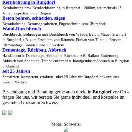
Kernbohrung in Burgdorf
Kernbohrung bzw. Kernlochbohrung in Burgdorf + 200km, seit mehr als 25
Jahren Expertise in der Region
Beton bohren, schneiden, sägen
Betonbohrung, Betonsägearbeiten, Fugenschnitt uvm. (Burgdorf)
Wand-Durchbruch
Durchbruch: Bohrungen und Durchbruch von Wände, Beton, Mauer, Stein u.ä
in Burgdorf, z.B. zum Erweitern von Räumen, Einbau von Türen u. Fenster,
Klimaanlage, Kamin-Einbau u. weitere
Demontage, Rückbau, Abbruch
Handabbruch: Demontage, Abbruch u. Rückbau, z.B. Balkon-Entfernung,
Abbruch von Anbauten, Treppe entfernen u. handgeführter Abbruch in Burgdorf
u. Umland
seit 25 Jahren
Zertifiziert, kompetent, erfahren - über 25 Jahre für Burgdorf, bekannt aus
versch. Medien
Besichtigung und Beratung gerne auch
direkt
in
Burgdorf
vor Ort -
fragen Sie uns, wir beraten Sie gerne individuell und kostenlos im
gesamten Großraum Schweiz.
Mobil Schweiz: