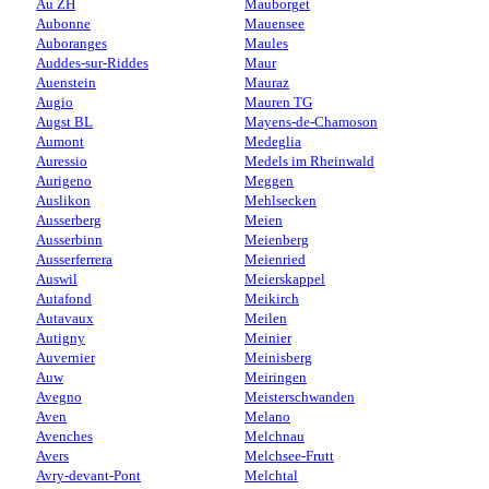
Au ZH
Mauborget
Aubonne
Mauensee
Auboranges
Maules
Auddes-sur-Riddes
Maur
Auenstein
Mauraz
Augio
Mauren TG
Augst BL
Mayens-de-Chamoson
Aumont
Medeglia
Auressio
Medels im Rheinwald
Aurigeno
Meggen
Auslikon
Mehlsecken
Ausserberg
Meien
Ausserbinn
Meienberg
Ausserferrera
Meienried
Auswil
Meierskappel
Autafond
Meikirch
Autavaux
Meilen
Autigny
Meinier
Auvernier
Meinisberg
Auw
Meiringen
Avegno
Meisterschwanden
Aven
Melano
Avenches
Melchnau
Avers
Melchsee-Frutt
Avry-devant-Pont
Melchtal