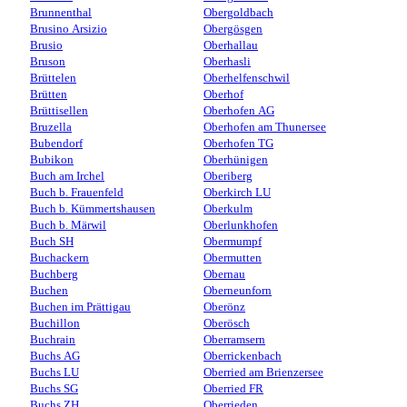
Brunnenthal
Obergoldbach
Brusino Arsizio
Obergösgen
Brusio
Oberhallau
Bruson
Oberhasli
Brüttelen
Oberhelfenschwil
Brütten
Oberhof
Brüttisellen
Oberhofen AG
Bruzella
Oberhofen am Thunersee
Bubendorf
Oberhofen TG
Bubikon
Oberhünigen
Buch am Irchel
Oberiberg
Buch b. Frauenfeld
Oberkirch LU
Buch b. Kümmertshausen
Oberkulm
Buch b. Märwil
Oberlunkhofen
Buch SH
Obermumpf
Buchackern
Obermutten
Buchberg
Obernau
Buchen
Oberneunforn
Buchen im Prättigau
Oberönz
Buchillon
Oberösch
Buchrain
Oberramsern
Buchs AG
Oberrickenbach
Buchs LU
Oberried am Brienzersee
Buchs SG
Oberried FR
Buchs ZH
Oberrieden