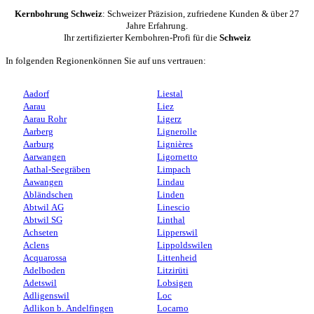
Kernbohrung Schweiz
: Schweizer Präzision, zufriedene Kunden & über 27
Jahre Erfahrung.
Ihr zertifizierter Kernbohren-Profi für die
Schweiz
In folgenden Regionenkönnen Sie auf uns vertrauen:
Aadorf
Liestal
Aarau
Liez
Aarau Rohr
Ligerz
Aarberg
Lignerolle
Aarburg
Lignières
Aarwangen
Ligornetto
Aathal-Seegräben
Limpach
Aawangen
Lindau
Abländschen
Linden
Abtwil AG
Linescio
Abtwil SG
Linthal
Achseten
Lipperswil
Aclens
Lippoldswilen
Acquarossa
Littenheid
Adelboden
Litzirüti
Adetswil
Lobsigen
Adligenswil
Loc
Adlikon b. Andelfingen
Locarno