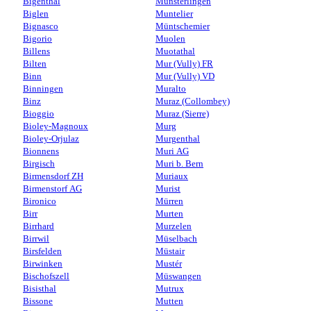
Bigenthal
Münsterlingen
Biglen
Muntelier
Bignasco
Müntschemier
Bigorio
Muolen
Billens
Muotathal
Bilten
Mur (Vully) FR
Binn
Mur (Vully) VD
Binningen
Muralto
Binz
Muraz (Collombey)
Bioggio
Muraz (Sierre)
Bioley-Magnoux
Murg
Bioley-Orjulaz
Murgenthal
Bionnens
Muri AG
Birgisch
Muri b. Bern
Birmensdorf ZH
Muriaux
Birmenstorf AG
Murist
Bironico
Mürren
Birr
Murten
Birrhard
Murzelen
Birrwil
Müselbach
Birsfelden
Müstair
Birwinken
Mustér
Bischofszell
Müswangen
Bisisthal
Mutrux
Bissone
Mutten