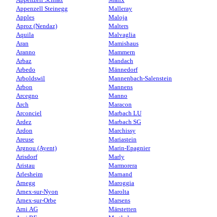
Appenzell Steinegg
Malleray
Apples
Maloja
Aproz (Nendaz)
Malters
Aquila
Malvaglia
Aran
Mamishaus
Aranno
Mammern
Arbaz
Mandach
Arbedo
Männedorf
Arboldswil
Mannenbach-Salenstein
Arbon
Mannens
Arcegno
Manno
Arch
Maracon
Arconciel
Marbach LU
Ardez
Marbach SG
Ardon
Marchissy
Areuse
Mariastein
Argnou (Ayent)
Marin-Epagnier
Arisdorf
Marly
Aristau
Marmorera
Arlesheim
Marnand
Arnegg
Maroggia
Arnex-sur-Nyon
Marolta
Arnex-sur-Orbe
Marsens
Arni AG
Märstetten